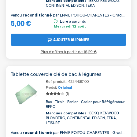
BEKO, KENWOOD,
Marques compatibles :
CONTINENTAL EDISON, TEKA
Vendu
par
ENVIE POITOU-CHARENTES - Grade
reconditionné
5,00 €
B
Livré à partir du
Mercredi
12 août
AJOUTER AU PANIER
Plus d’offres à partir de
18,29 €
Tablette couvercle clé de bac à légumes
Ref. produit : 4334430100
Produit
Original
(1)
Bac - Tiroir - Panier - Casier pour Réfrigérateur
BEKO
BEKO, KENWOOD,
Marques compatibles :
BLOMBERG, CONTINENTAL EDISON, TEKA,
LEISURE
Vendu
par
ENVIE POITOU-CHARENTES - Grade
reconditionné