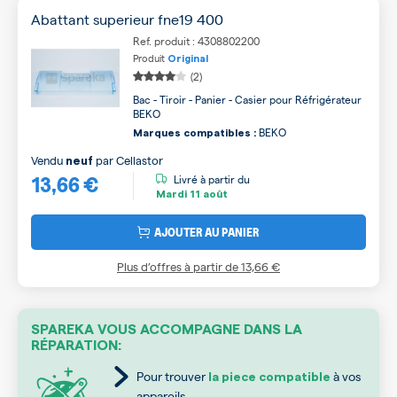
Abattant superieur fne19 400
Ref. produit : 4308802200
Produit
Original
(2)
Bac - Tiroir - Panier - Casier pour Réfrigérateur
BEKO
BEKO
Marques compatibles :
Vendu
par
Cellastor
neuf
13,66 €
Livré à partir du
Mardi
11 août
AJOUTER AU PANIER
Plus d’offres à partir de
13,66 €
SPAREKA VOUS ACCOMPAGNE DANS LA
RÉPARATION:
Pour trouver
à vos
la piece compatible
appareils