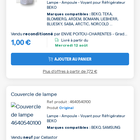
Lampe - Ampoule - Voyant pour Réfrigérateur
BEKO
BEKO, TEKA,
Marques compatibles :
BLOMBERG, ARDEM, BOMANN, LIEBHERR,
BLUESKY, SABA, ARCTIC, NORCOLD ...
Vendu
par
ENVIE POITOU-CHARENTES - Grade
reconditionné
1,00 €
B
Livré à partir du
Mercredi
12 août
AJOUTER AU PANIER
Plus d’offres à partir de
7,72 €
Couvercle de lampe
Ref. produit : 4640540100
Produit
Original
Lampe - Ampoule - Voyant pour Réfrigérateur
BEKO
BEKO, SAMSUNG
Marques compatibles :
Vendu
par
Cellastor
neuf