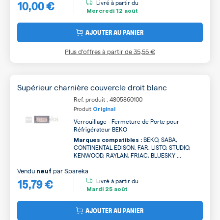
10,00 €
B
Livré à partir du
Mercredi
12 août
AJOUTER AU PANIER
Plus d’offres à partir de
35,55 €
Supérieur charnière couvercle droit blanc
Ref. produit : 4805860100
Produit
Original
Verrouillage - Fermeture de Porte pour
Réfrigérateur BEKO
BEKO, SABA,
Marques compatibles :
CONTINENTAL EDISON, FAR, LISTO, STUDIO,
KENWOOD, RAYLAN, FRIAC, BLUESKY ...
Vendu
par
Spareka
neuf
15,79 €
Livré à partir du
Mardi
25 août
AJOUTER AU PANIER