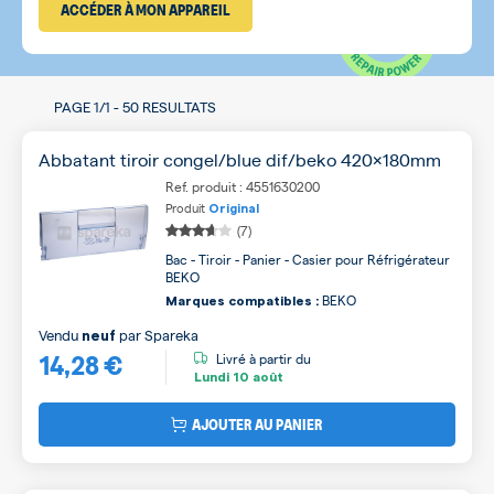
ACCÉDER À MON APPAREIL
PAGE
1/1
-
50 RESULTATS
Abbatant tiroir congel/blue dif/beko 420x180mm
Ref. produit : 4551630200
Produit
Original
(7)
Bac - Tiroir - Panier - Casier pour Réfrigérateur
BEKO
BEKO
Marques compatibles :
Vendu
par
Spareka
neuf
14,28 €
Livré à partir du
Lundi
10 août
AJOUTER AU PANIER