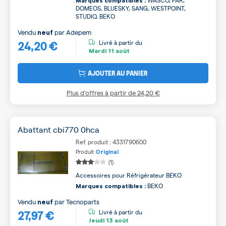
Marques compatibles :
DOMEOS, BLUESKY, SANG, WESTPOINT,
STUDIO, BEKO
Vendu
par
Adepem
neuf
24,20 €
Livré à partir du
Mardi
11 août
AJOUTER AU PANIER
Plus d’offres à partir de
24,20 €
Abattant cbi770 0hca
Ref. produit : 4331790600
Produit
Original
(1)
Accessoires pour Réfrigérateur BEKO
BEKO
Marques compatibles :
Vendu
par
Tecnoparts
neuf
27,97 €
Livré à partir du
Jeudi
13 août