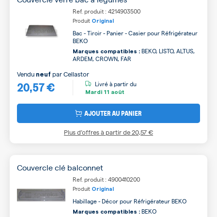
Ref. produit : 4214903500
Produit
Original
Bac - Tiroir - Panier - Casier pour Réfrigérateur
BEKO
BEKO, LISTO, ALTUS,
Marques compatibles :
ARDEM, CROWN, FAR
Vendu
par
Cellastor
neuf
20,57 €
Livré à partir du
Mardi
11 août
AJOUTER AU PANIER
Plus d’offres à partir de
20,57 €
Couvercle clé balconnet
Ref. produit : 4900410200
Produit
Original
Habillage - Décor pour Réfrigérateur BEKO
BEKO
Marques compatibles :