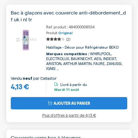
Bac à glaçons avec couvercle anti-débordement_d
f uk i nl tr
Ref. produit : 484000008554
Produit
Original
(2)
Habillage - Décor pour Réfrigérateur BEKO
WHIRLPOOL,
Marques compatibles :
ELECTROLUX, BAUKNECHT, AEG, INDESIT,
ARISTON, ARTHUR MARTIN, FAURE, ZANUSSI,
IGNIS ...
Vendu
par
Cellastor
neuf
4,13 €
Livré à partir du
Mardi
11 août
AJOUTER AU PANIER
Plus d’offres à partir de
4,13 €
Couvercle verre bac à légumes