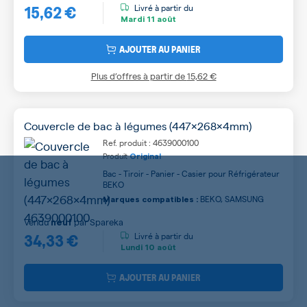
15,62 €
Livré à partir du
Mardi
11 août
AJOUTER AU PANIER
Plus d’offres à partir de
15,62 €
Couvercle de bac à légumes (447x268x4mm)
Ref. produit : 4639000100
Produit
Original
Bac - Tiroir - Panier - Casier pour Réfrigérateur
BEKO
BEKO, SAMSUNG
Marques compatibles :
Vendu
par
Spareka
neuf
34,33 €
Livré à partir du
Lundi
10 août
AJOUTER AU PANIER