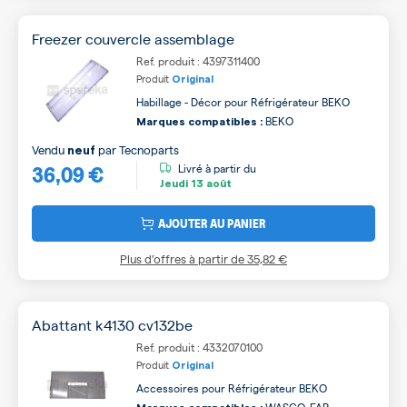
Freezer couvercle assemblage
Ref. produit : 4397311400
Produit
Original
Habillage - Décor pour Réfrigérateur BEKO
BEKO
Marques compatibles :
Vendu
par
Tecnoparts
neuf
36,09 €
Livré à partir du
Jeudi
13 août
AJOUTER AU PANIER
Plus d’offres à partir de
35,82 €
Abattant k4130 cv132be
Ref. produit : 4332070100
Produit
Original
Accessoires pour Réfrigérateur BEKO
WASCO, FAR,