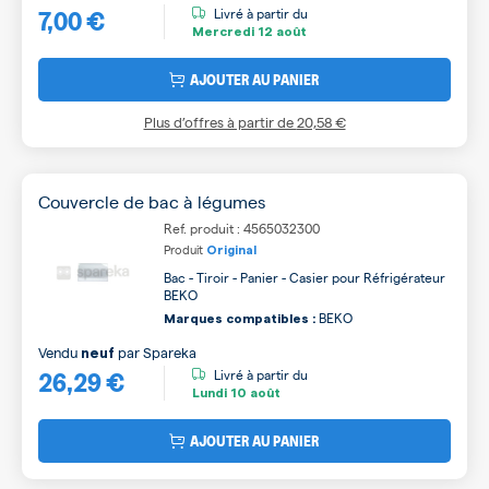
7,00 €
B
Livré à partir du
Mercredi
12 août
AJOUTER AU PANIER
Plus d’offres à partir de
20,58 €
Couvercle de bac à légumes
Ref. produit : 4565032300
Produit
Original
Bac - Tiroir - Panier - Casier pour Réfrigérateur
BEKO
BEKO
Marques compatibles :
Vendu
par
Spareka
neuf
26,29 €
Livré à partir du
Lundi
10 août
AJOUTER AU PANIER