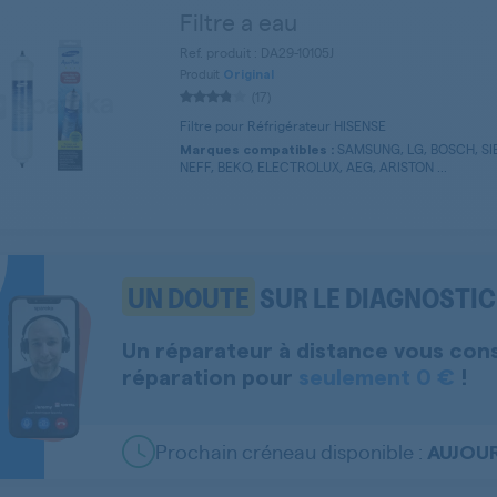
Filtre a eau
Ref. produit : DA29-10105J
Produit
Original
(17)
Filtre pour Réfrigérateur HISENSE
SAMSUNG, LG, BOSCH, S
Marques compatibles :
NEFF, BEKO, ELECTROLUX, AEG, ARISTON ...
UN DOUTE
SUR LE DIAGNOSTIC 
Un réparateur à distance vous con
réparation pour
seulement 0 €
!
Prochain créneau disponible :
AUJOUR