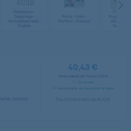
Résistance -
Thermosta
Dégivrage -
Porte - Volet -
Programmat
Refroidissement -
Portillon - Freezer
Régulateur
Fuslble
Températ
40,43 €
Vendu
par
Pièces Outils
neuf
En stock
Livré à partir du
Vendredi
14 août
Plus d’offres à partir de
40,43 €
IEMENS, DAEWOO,