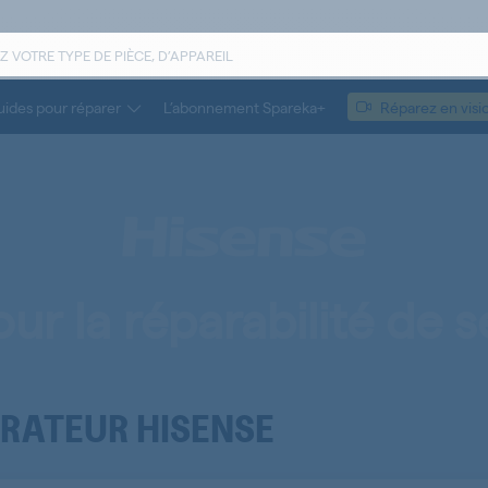
ides pour réparer
L’abonnement Spareka+
Réparez en visi
ur la réparabilité de s
ÉRATEUR HISENSE