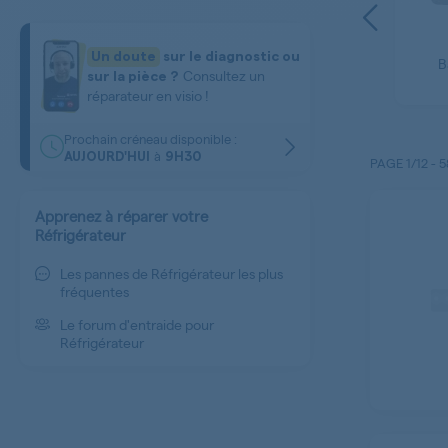
et
Electrovanne et
Un doute
sur le diagnostic ou
Conduit
B
r
tuyau
Consultez un
sur la pièce ?
réparateur en visio !
Prochain créneau disponible :
à
AUJOURD'HUI
9H30
PAGE
1/12
-
5
Apprenez à réparer votre
Réfrigérateur
Les pannes de Réfrigérateur les plus
fréquentes
Le forum d'entraide pour
Réfrigérateur