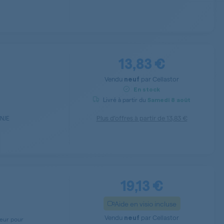
13,83 €
Vendu
par
Cellastor
neuf
En stock
Livré à partir du
Samedi
8 août
Plus d’offres à partir de
13,83 €
NJE
19,13 €
Aide en visio incluse
Vendu
par
Cellastor
neuf
ateur pour