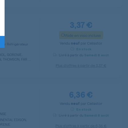
3,37 €
Aide en visio incluse
Vendu
par
Cellastor
neuf
pour Réfrigérateur
En stock
OL, GORENJE,
Livré à partir du
Samedi
8 août
, THOMSON, FAR ...
Plus d’offres à partir de
3,37 €
6,36 €
Vendu
par
Cellastor
neuf
En stock
SENSE
Livré à partir du
Samedi
8 août
INENTAL EDISON,
ORENJE
Plus d’offres à partir de
6,36 €