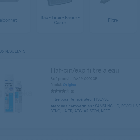
Bac - Tiroir - Panier -
alconnet
Filtre
Casier
83 RESULTATS
Haf-cin/exp filtre a eau
Ref. produit : DA29-00020B
Produit
Original
(1)
Filtre pour Réfrigérateur HISENSE
SAMSUNG, LG, BOSCH, S
Marques compatibles :
BEKO, HAIER, AEG, ARISTON, NEFF ...