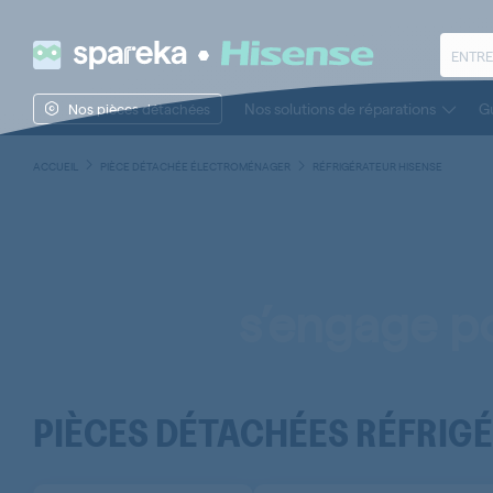
Nos solutions de réparations
Gu
Nos pièces détachées
ACCUEIL
PIÈCE DÉTACHÉE ÉLECTROMÉNAGER
RÉFRIGÉRATEUR HISENSE
s’engage po
PIÈCES DÉTACHÉES RÉFRIG