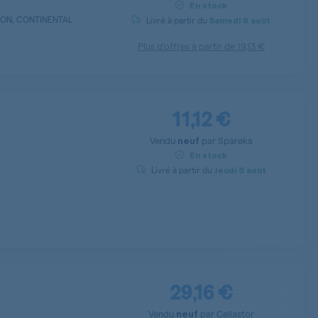
En stock
SON, CONTINENTAL
Livré à partir du
Samedi
8 août
Plus d’offres à partir de
19,13 €
11,12 €
Vendu
par
Spareka
neuf
En stock
Livré à partir du
Jeudi
6 août
29,16 €
Vendu
par
Cellastor
neuf