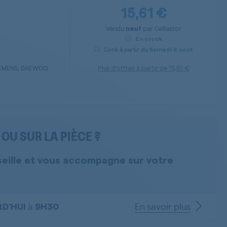
15,61 €
Vendu
par
Cellastor
neuf
En stock
Livré à partir du
Samedi
8 août
Plus d’offres à partir de
15,61 €
IEMENS, DAEWOO,
OU SUR LA PIÈCE ?
seille et vous accompagne sur votre
à
En savoir plus
D'HUI
9H30