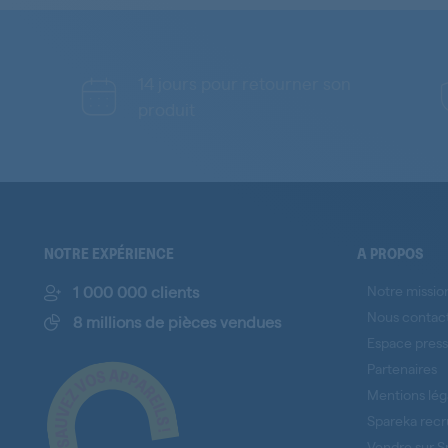
14 jours pour retourner son
produit
NOTRE EXPÉRIENCE
A PROPOS
1 000 000 clients
Notre missio
Nous contac
8 millions de pièces vendues
Espace pres
Partenaires
Mentions lég
Spareka recr
Vendre sur S