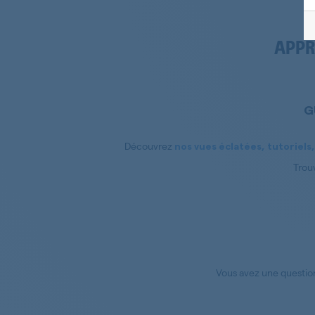
APPR
G
Découvrez
nos vues éclatées, tutoriels,
Trou
Vous avez une questio