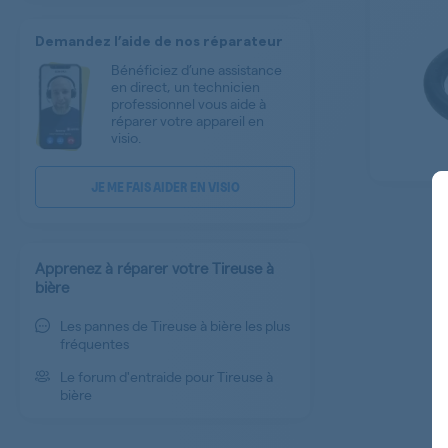
Demandez l’aide de nos réparateur
Bénéficiez d’une assistance
en direct, un technicien
professionnel vous aide à
réparer votre appareil en
visio.
JE ME FAIS AIDER EN VISIO
Apprenez à réparer votre Tireuse à
bière
Les pannes de Tireuse à bière les plus
fréquentes
Le forum d'entraide pour Tireuse à
bière