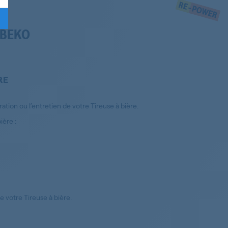
 BEKO
RE
ion ou l’entretien de votre Tireuse à bière.
ère :
e votre Tireuse à bière.