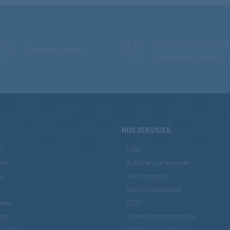
Support client de la
Garantie 2 ans
commande jusqu'à l
NOS SERVICES
n
FAQ
ter
Suivi de commande
se
Mon compte
Bonus Réparation
ales
CGV
ute !
Données personnelles
pareka
Gérer mes cookies