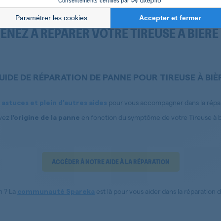
Consentements certifiés par
Paramétrer les cookies
Accepter et fermer
ENEZ À RÉPARER VOTRE TIREUSE À BIÈRE
UIDE DE RÉPARATION DE PANNE POUR TIREUSE À BIÈ
pour vous accompagner dans la réparat
 astuces et plein d’autres aides
vez
en fonction du symptôme de votre Tireuse à bi
l’origine de la panne
ACCÉDER À NOTRE AIDE À LA RÉPARATION
n ? La
est là pour vous aider dans la réparation d
communauté Spareka