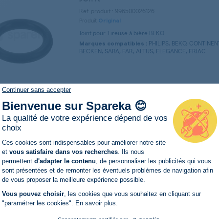
Ref. produit : 996500026126
Produit
Original
Joint pour Tireuse à bière BEKO
PHILIPS, BEKO, CONTINENT
Marques compatibles :
BECKEN, SABA, FAR, ALTUS, ELEGANCE, FRIAC
Continuer sans accepter
Bienvenue sur Spareka 😊
La qualité de votre expérience dépend de vos
choix
Plateforme de Gestion du Consentemen
Ces cookies sont indispensables pour améliorer notre site
et
vous satisfaire dans vos recherches
. Ils nous
permettent
d'adapter le contenu
, de personnaliser les publicités qui vous
Axeptio consent
sont présentées et de remonter les éventuels problèmes de navigation afin
de vous proposer la meilleure expérience possible.
Vous pouvez choisir
, les cookies que vous souhaitez en cliquant sur
"paramétrer les cookies".
En savoir plus
.