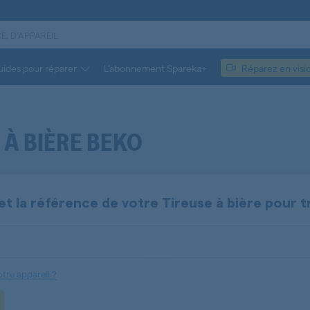
ides pour réparer
L’abonnement Spareka+
Réparez en visi
 À BIÈRE BEKO
et la référence de votre
Tireuse à bière
pour t
tre appareil ?