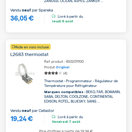
ZANUSSI, OCEAN, ASPES, ZANKER ...
Vendu
par
Spareka
neuf
36,05 €
Livré à partir du
Jeudi
6 août
Aide en visio incluse
L2683 thermostat
Ref. produit : 4502011100
Produit
Original
(4)
Thermostat - Programmateur - Régulateur de
Température pour Réfrigérateur
BEKO, FAR, BOMANN,
Marques compatibles :
SABA, DELTON, COOLZONE, CONTINENTAL
EDISON, ROTEL, BLUESKY, SANG ...
Vendu
par
Cellastor
neuf
19,24 €
Livré à partir du
Vendredi
7 août
Plus d’offres à partir de
19,24 €