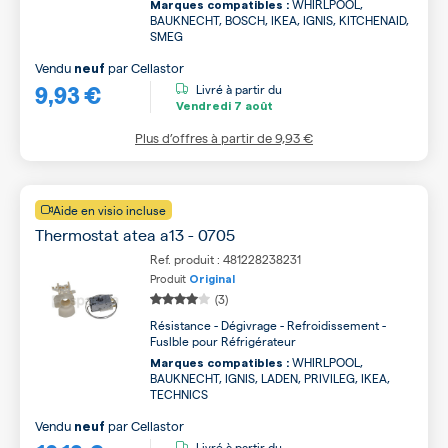
WHIRLPOOL,
Marques compatibles :
BAUKNECHT, BOSCH, IKEA, IGNIS, KITCHENAID,
SMEG
Vendu
par
Cellastor
neuf
9,93 €
Livré à partir du
Vendredi
7 août
Plus d’offres à partir de
9,93 €
Aide en visio incluse
Thermostat atea a13 - 0705
Ref. produit : 481228238231
Produit
Original
(3)
Résistance - Dégivrage - Refroidissement -
Fuslble pour Réfrigérateur
WHIRLPOOL,
Marques compatibles :
BAUKNECHT, IGNIS, LADEN, PRIVILEG, IKEA,
TECHNICS
Vendu
par
Cellastor
neuf
Livré à partir du