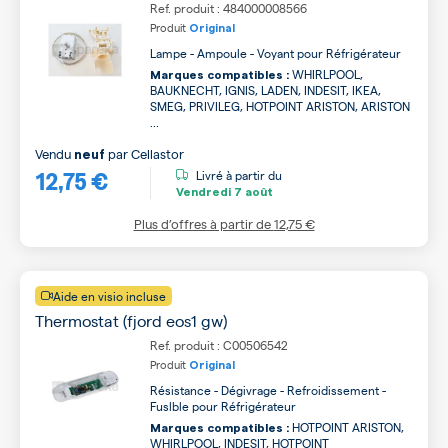
Ref. produit : 484000008566
Produit
Original
Lampe - Ampoule - Voyant pour Réfrigérateur
WHIRLPOOL,
Marques compatibles :
BAUKNECHT, IGNIS, LADEN, INDESIT, IKEA,
SMEG, PRIVILEG, HOTPOINT ARISTON, ARISTON
...
Vendu
par
Cellastor
neuf
12,75 €
Livré à partir du
Vendredi
7 août
Plus d’offres à partir de
12,75 €
Aide en visio incluse
Thermostat (fjord eos1 gw)
Ref. produit : C00506542
Produit
Original
Résistance - Dégivrage - Refroidissement -
Fuslble pour Réfrigérateur
HOTPOINT ARISTON,
Marques compatibles :
WHIRLPOOL, INDESIT, HOTPOINT