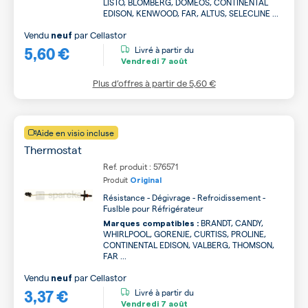
LISTO, BLOMBERG, DOMEOS, CONTINENTAL
EDISON, KENWOOD, FAR, ALTUS, SELECLINE ...
Vendu
par
Cellastor
neuf
5,60 €
Livré à partir du
Vendredi
7 août
Plus d’offres à partir de
5,60 €
Aide en visio incluse
Thermostat
Ref. produit : 576571
Produit
Original
Résistance - Dégivrage - Refroidissement -
Fuslble pour Réfrigérateur
BRANDT, CANDY,
Marques compatibles :
WHIRLPOOL, GORENJE, CURTISS, PROLINE,
CONTINENTAL EDISON, VALBERG, THOMSON,
FAR ...
Vendu
par
Cellastor
neuf
3,37 €
Livré à partir du
Vendredi
7 août