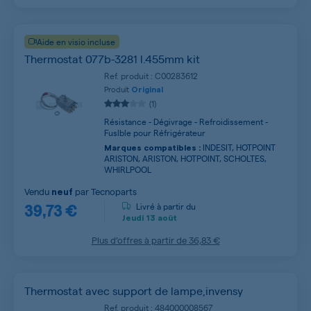
Aide en visio incluse
Thermostat 077b-3281 l.455mm kit
Ref. produit : C00283612
Produit
Original
(1)
Résistance - Dégivrage - Refroidissement -
Fuslble pour Réfrigérateur
INDESIT, HOTPOINT
Marques compatibles :
ARISTON, ARISTON, HOTPOINT, SCHOLTES,
WHIRLPOOL
Vendu
par
Tecnoparts
neuf
39,73 €
Livré à partir du
Jeudi
13 août
Plus d’offres à partir de
36,83 €
Thermostat avec support de lampe,invensy
Ref. produit : 484000008567