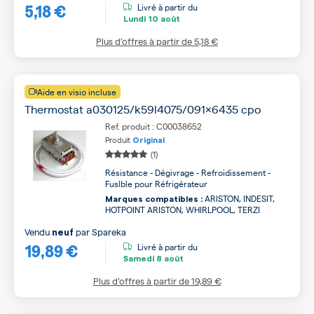
5,18 €
Livré à partir du
Lundi
10 août
Plus d’offres à partir de
5,18 €
Aide en visio incluse
Thermostat a030125/k59l4075/091x6435 cpo
Ref. produit : C00038652
Produit
Original
(1)
Résistance - Dégivrage - Refroidissement -
Fuslble pour Réfrigérateur
ARISTON, INDESIT,
Marques compatibles :
HOTPOINT ARISTON, WHIRLPOOL, TERZI
Vendu
par
Spareka
neuf
19,89 €
Livré à partir du
Samedi
8 août
Plus d’offres à partir de
19,89 €