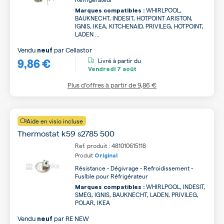
WHIRLPOOL,
Marques compatibles :
BAUKNECHT, INDESIT, HOTPOINT ARISTON,
IGNIS, IKEA, KITCHENAID, PRIVILEG, HOTPOINT,
LADEN ...
Vendu
par
Cellastor
neuf
9,86 €
Livré à partir du
Vendredi
7 août
Plus d’offres à partir de
9,86 €
Aide en visio incluse
Thermostat k59 s2785 500
Ref. produit : 481010615118
Produit
Original
Résistance - Dégivrage - Refroidissement -
Fuslble pour Réfrigérateur
WHIRLPOOL, INDESIT,
Marques compatibles :
SMEG, IGNIS, BAUKNECHT, LADEN, PRIVILEG,
POLAR, IKEA
Vendu
par
RE NEW
neuf