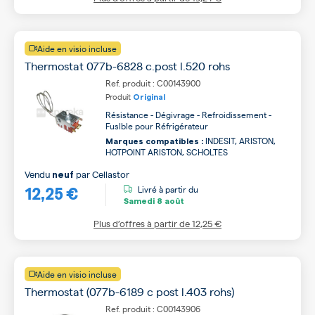
Aide en visio incluse
Thermostat 077b-6828 c.post l.520 rohs
Ref. produit : C00143900
Produit
Original
Résistance - Dégivrage - Refroidissement -
Fuslble pour Réfrigérateur
INDESIT, ARISTON,
Marques compatibles :
HOTPOINT ARISTON, SCHOLTES
Vendu
par
Cellastor
neuf
12,25 €
Livré à partir du
Samedi
8 août
Plus d’offres à partir de
12,25 €
Aide en visio incluse
Thermostat (077b-6189 c post l.403 rohs)
Ref. produit : C00143906