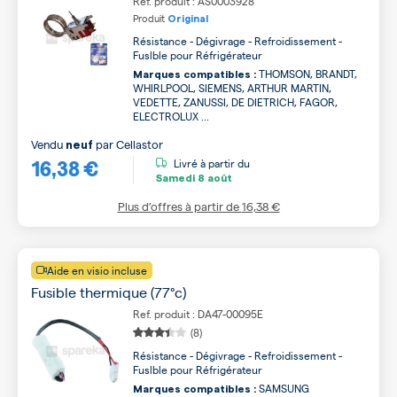
Ref. produit : AS0003928
Produit
Original
Résistance - Dégivrage - Refroidissement -
Fuslble pour Réfrigérateur
THOMSON, BRANDT,
Marques compatibles :
WHIRLPOOL, SIEMENS, ARTHUR MARTIN,
VEDETTE, ZANUSSI, DE DIETRICH, FAGOR,
ELECTROLUX ...
Vendu
par
Cellastor
neuf
16,38 €
Livré à partir du
Samedi
8 août
Plus d’offres à partir de
16,38 €
Aide en visio incluse
Fusible thermique (77°c)
Ref. produit : DA47-00095E
(8)
Résistance - Dégivrage - Refroidissement -
Fuslble pour Réfrigérateur
SAMSUNG
Marques compatibles :