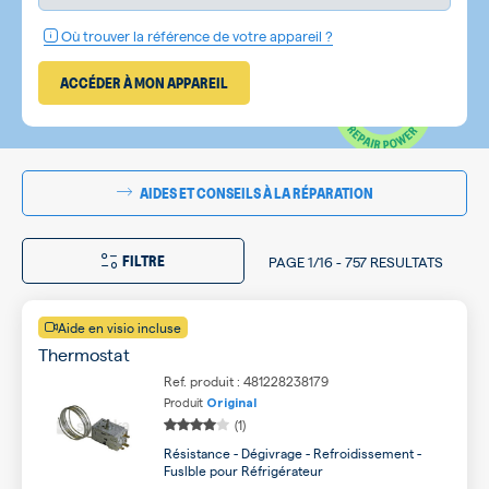
Où trouver la référence de votre appareil ?
ACCÉDER À MON APPAREIL
AIDES ET CONSEILS À LA RÉPARATION
FILTRE
PAGE
1/16
-
757 RESULTATS
Aide en visio incluse
Thermostat
Ref. produit : 481228238179
Produit
Original
(1)
Résistance - Dégivrage - Refroidissement -
Fuslble pour Réfrigérateur