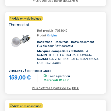
Plus d’offres à partir de
23,79 €
Aide en visio incluse
Thermostat
Ref. produit : 7038042
Produit
Original
Résistance - Dégivrage - Refroidissement -
Fuslble pour Réfrigérateur
BRANDT, LA
Marques compatibles :
SOMMELIERE, ELECTROLUX, THOMSON,
SCANDILUX, VESTFROST, AEG, SCANDINOVA,
CURTISS, EXQUISIT ...
Vendu
par
Pièces Outils
neuf
159,00 €
Livré à partir du
Mercredi
12 août
Plus d’offres à partir de
159,00 €
Aide en visio incluse