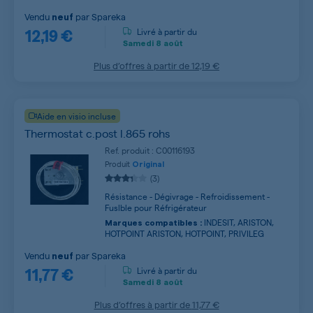
Vendu
par
Spareka
neuf
12,19 €
Livré à partir du
Samedi
8 août
Plus d’offres à partir de
12,19 €
Aide en visio incluse
Thermostat c.post l.865 rohs
Ref. produit : C00116193
Produit
Original
(3)
Résistance - Dégivrage - Refroidissement -
Fuslble pour Réfrigérateur
INDESIT, ARISTON,
Marques compatibles :
HOTPOINT ARISTON, HOTPOINT, PRIVILEG
Vendu
par
Spareka
neuf
11,77 €
Livré à partir du
Samedi
8 août
Plus d’offres à partir de
11,77 €