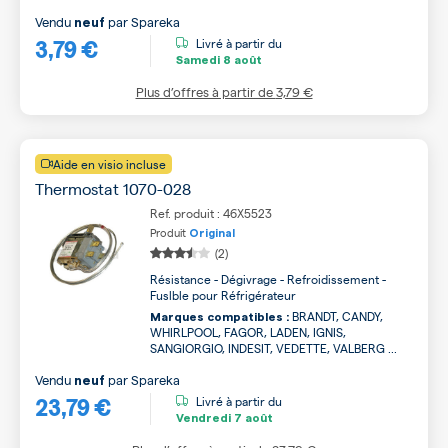
Vendu
par
Spareka
neuf
3,79 €
Livré à partir du
Samedi
8 août
Plus d’offres à partir de
3,79 €
Aide en visio incluse
Thermostat 1070-028
Ref. produit : 46X5523
Produit
Original
(2)
Résistance - Dégivrage - Refroidissement -
Fuslble pour Réfrigérateur
BRANDT, CANDY,
Marques compatibles :
WHIRLPOOL, FAGOR, LADEN, IGNIS,
SANGIORGIO, INDESIT, VEDETTE, VALBERG ...
Vendu
par
Spareka
neuf
23,79 €
Livré à partir du
Vendredi
7 août