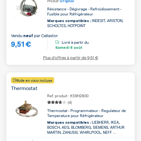
Produit
Original
Résistance - Dégivrage - Refroidissement -
Fuslble pour Réfrigérateur
INDESIT, ARISTON,
Marques compatibles :
SCHOLTES, HOTPOINT
Vendu
par
Cellastor
neuf
9,51 €
Livré à partir du
Samedi
8 août
Plus d’offres à partir de
9,51 €
Aide en visio incluse
Thermostat
Ref. produit : K59H2800
(4)
Thermostat - Programmateur - Regulateur de
Temperature pour Réfrigérateur
LIEBHERR, IKEA,
Marques compatibles :
BOSCH, AEG, BLOMBERG, SIEMENS, ARTHUR
MARTIN, ZANUSSI, WHIRLPOOL, NEFF ...