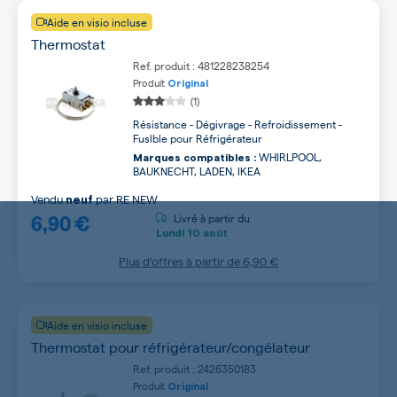
Aide en visio incluse
Thermostat
Ref. produit : 481228238254
Produit
Original
(1)
Résistance - Dégivrage - Refroidissement -
Fuslble pour Réfrigérateur
WHIRLPOOL,
Marques compatibles :
BAUKNECHT, LADEN, IKEA
Vendu
par
RE NEW
neuf
6,90 €
Livré à partir du
Lundi
10 août
Plus d’offres à partir de
6,90 €
Aide en visio incluse
Thermostat pour réfrigérateur/congélateur
Ref. produit : 2426350183
Produit
Original