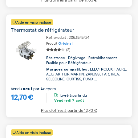
Aide en visio incluse
Thermostat de réfrigérateur
Ref. produit : 2063979724
Produit
Original
(2)
Résistance - Dégivrage - Refroidissement -
Fuslble pour Réfrigérateur
ELECTROLUX, FAURE,
Marques compatibles :
AEG, ARTHUR MARTIN, ZANUSSI, FAR, IKEA,
SELECLINE, CURTISS, FUNIX ...
Vendu
par
Adepem
neuf
12,70 €
Livré à partir du
Vendredi
7 août
Plus d’offres à partir de
12,70 €
Aide en visio incluse