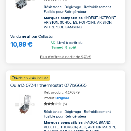
Résistance - Dégivrage - Refroidissement -
Fuslble pour Réfrigérateur
INDESIT, HOTPOINT
Marques compatibles :
ARISTON, SCHOLTES, HOTPOINT, ARISTON,
WHIRLPOOL, SAMSUNG
Vendu
par
Cellastor
neuf
10,99 €
Livré à partir du
Samedi
8 août
Plus d’offres à partir de
9,78 €
Aide en visio incluse
Ou a13 0734r thermostat 077b6665
Ref. produit : 43X0879
Produit
Original
(3)
Résistance - Dégivrage - Refroidissement -
Fuslble pour Réfrigérateur
FAGOR, BRANDT,
Marques compatibles :
VEDETTE, THOMSON, AEG, ARTHUR MARTIN,