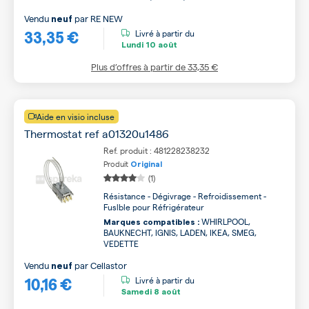
Vendu
par
RE NEW
neuf
33,35 €
Livré à partir du
Lundi
10 août
Plus d’offres à partir de
33,35 €
Aide en visio incluse
Thermostat ref a01320u1486
Ref. produit : 481228238232
Produit
Original
(1)
Résistance - Dégivrage - Refroidissement -
Fuslble pour Réfrigérateur
WHIRLPOOL,
Marques compatibles :
BAUKNECHT, IGNIS, LADEN, IKEA, SMEG,
VEDETTE
Vendu
par
Cellastor
neuf
10,16 €
Livré à partir du
Samedi
8 août