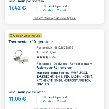
Vendu
par
Spareka
neuf
17,42 €
Livré à partir du
Vendredi
7 août
Plus d’offres à partir de
17,42 €
Aide en visio incluse
Thermostat réfrigerateur
Ref. produit : 481228238175
Produit
Original
(5)
Résistance - Dégivrage - Refroidissement -
Fuslble pour Réfrigérateur
WHIRLPOOL,
Marques compatibles :
BAUKNECHT, IGNIS, IKEA, LADEN, INDESIT,
KITCHENAID, SMEG, HOTPOINT ARISTON,
PRIVILEG
Vendu
par
Cellastor
neuf
11,05 €
Livré à partir du
Vendredi
7 août
Plus d’offres à partir de
11,05 €