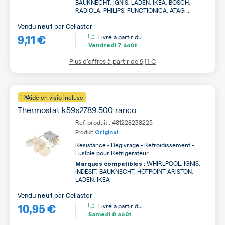
BAUKNECHT, IGNIS, LADEN, IKEA, BOSCH,
RADIOLA, PHILIPS, FUNCTIONICA, ATAG ...
Vendu
par
Cellastor
neuf
9,11 €
Livré à partir du
Vendredi
7 août
Plus d’offres à partir de
9,11 €
Aide en visio incluse
Thermostat k59s2789.500 ranco
Ref. produit : 481228238225
Produit
Original
Résistance - Dégivrage - Refroidissement -
Fuslble pour Réfrigérateur
WHIRLPOOL, IGNIS,
Marques compatibles :
INDESIT, BAUKNECHT, HOTPOINT ARISTON,
LADEN, IKEA
Vendu
par
Cellastor
neuf
10,95 €
Livré à partir du
Samedi
8 août