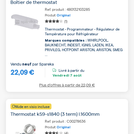
Boîtier de thermostat
Ref. produit : 480132103285
Produit
Original
(1)
Thermostat - Programmateur - Régulateur de
Température pour Réfrigérateur
WHIRLPOOL,
Marques compatibles :
BAUKNECHT, INDESIT, IGNIS, LADEN, IKEA,
PRIVILEG, HOTPOINT ARISTON, ARISTON, SMEG
...
Vendu
par
Spareka
neuf
22,09 €
Livré à partir du
Vendredi
7 août
Plus d’offres à partir de
22,09 €
Aide en visio incluse
Thermostat k59-s1840 (3 term) l.1600mm
Ref. produit : C00278636
Produit
Original
(4)