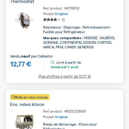
Thermostat
Ref. produit : HK1119312
Produit
Original
(1)
Résistance - Dégivrage - Refroidissement -
Fuslble pour Réfrigérateur
HISENSE, VALBERG,
Marques compatibles :
GORENJE, CONTINENTAL EDISON, CURTISS,
AMICA, PKM, CANDY, GENERISS
Vendu
par
Cellastor
neuf
12,77 €
Livré à partir du
Vendredi
7 août
Plus d’offres à partir de
12,77 €
Aide en visio incluse
Ens. relais klixon
Ref. produit : 481212328001
Produit
Original
Relais de démarrage - Klixon pour
Réfrigérateur