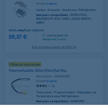
Produit
Original
Lampe - Ampoule - Voyant pour Réfrigérateur
WHIRLPOOL,
Marques compatibles :
BAUKNECHT, IKEA, IGNIS, LADEN, INDESIT,
SMEG
Vendu
par
Cellastor
neuf
39,37 €
Livré à partir du
Vendredi
7 août
Plus d’offres à partir de
39,37 €
Aide en visio incluse
Thermofusible 120v/250v,15a/10a
Ref. produit : DA4700301F
Produit
Original
(2)
Thermostat - Programmateur - Régulateur de
Température pour Réfrigérateur
SAMSUNG
Marques compatibles :