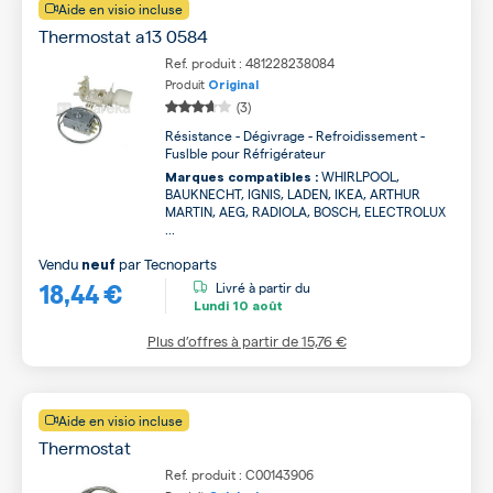
Aide en visio incluse
Thermostat a13 0584
Ref. produit : 481228238084
Produit
Original
(3)
Résistance - Dégivrage - Refroidissement -
Fuslble pour Réfrigérateur
WHIRLPOOL,
Marques compatibles :
BAUKNECHT, IGNIS, LADEN, IKEA, ARTHUR
MARTIN, AEG, RADIOLA, BOSCH, ELECTROLUX
...
Vendu
par
Tecnoparts
neuf
18,44 €
Livré à partir du
Lundi
10 août
Plus d’offres à partir de
15,76 €
Aide en visio incluse
Thermostat
Ref. produit : C00143906