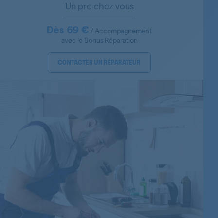
Un pro chez vous
91460150100
91460150400
Dès 69 €
/ Accompagnement
avec le Bonus Réparation
91460150300
CONTACTER UN RÉPARATEUR
91460150401
91460182000
91609281600
91123611901
91123611900
91400222001
91400210001
91321021100