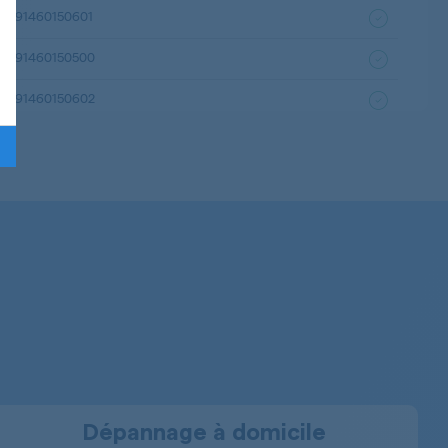
91460150601
91460150500
91460150602
91460150501
91460150001
91460150000
91460150102
91460150301
91460150101
Dépannage à domicile