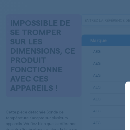
IMPOSSIBLE DE
SE TROMPER
Marque
SUR LES
DIMENSIONS, CE
AEG
PRODUIT
AEG
FONCTIONNE
AEG
AVEC CES
APPAREILS !
AEG
AEG
AEG
Cette pièce détachée Sonde de
température s’adapte sur plusieurs
AEG
appareils. Vérifiez bien que la référence
de votre Sèche-linge est dans la liste ci-