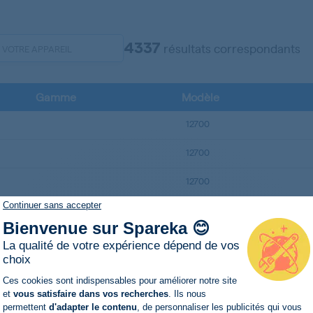
4337
résultats correspondants
Gamme
Modèle
12700
12700
12700
Continuer sans accepter
12700
Bienvenue sur Spareka 😊
12700
La qualité de votre expérience dépend de vos
choix
14800
Plateforme de Gestion du Consentemen
Ces cookies sont indispensables pour améliorer notre site
et
vous satisfaire dans vos recherches
. Ils nous
14800
permettent
d'adapter le contenu
, de personnaliser les publicités qui vous