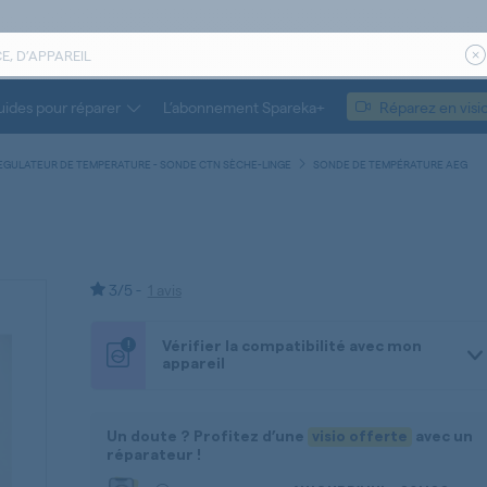
ides pour réparer
L’abonnement Spareka+
Réparez en visi
EGULATEUR DE TEMPERATURE - SONDE CTN SÈCHE-LINGE
SONDE DE TEMPÉRATURE AEG
3/5 -
1 avis
!
Vérifier la compatibilité avec mon
appareil
Un doute ? Profitez d’une
visio offerte
avec un
réparateur !