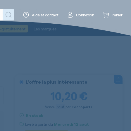
Aide et contact
Connexion
Panier
o gratuitement
Les marques
L'offre la plus intéressante
10,20 €
Vendu
neuf
par
Tecnoparts
En stock
Livré à partir du
Mercredi
12 août