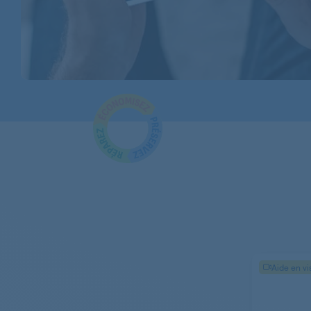
AEG
AEG
AEG
AEG
AEG
AEG
AEG
AEG
AEG
Aide en vi
AEG
AEG