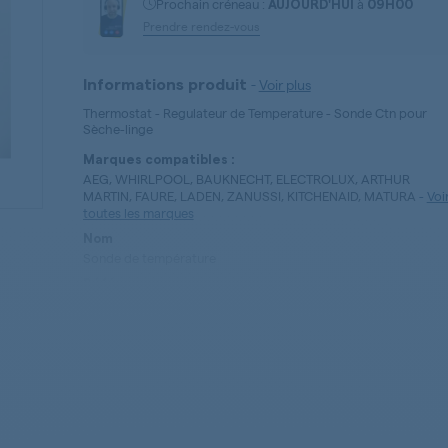
Prochain créneau :
à
AUJOURD'HUI
09H00
Prendre rendez-vous
-
Voir plus
Informations produit
Thermostat - Regulateur de Temperature - Sonde Ctn pour
Sèche-linge
Marques compatibles :
AEG, WHIRLPOOL, BAUKNECHT, ELECTROLUX, ARTHUR
MARTIN, FAURE, LADEN, ZANUSSI, KITCHENAID, MATURA
-
Voi
toutes les marques
Nom
Sonde de température
Référence
481225928863
Type de pièces
Thermostat - Regulateur de Temperature - Sonde Ctn