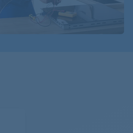
91376079100
91376079101
91609384301
91609384300
91609384302
91609384100
91609384303
91609384200
91460168200
91460162800