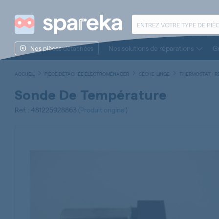
Nos solutions de réparations
Gu
Nos pièces détachées
ACCUEIL
PIÈCE DÉTACHÉE ÉLECTROMÉNAGER
SÈCHE-LINGE
THERMOSTAT - R
Sonde De Température
Ref. : 481225928863 (
Produit original
)