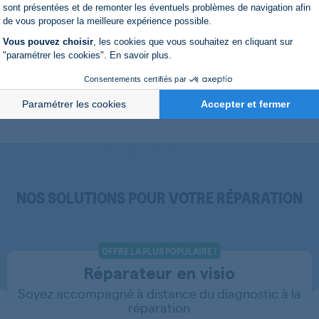
Axeptio consent
sont présentées et de remonter les éventuels problèmes de navigation afin
14800
de vous proposer la meilleure expérience possible.
14800
Vous pouvez choisir
, les cookies que vous souhaitez en cliquant sur
"paramétrer les cookies".
En savoir plus
.
14800
Consentements certifiés par
14800
Paramétrer les cookies
Accepter et fermer
14800
14800
1571ELECTR
NOS SOLUTIONS POUR VOTRE RÉPARATION
16800
16800
OFFRE LA PLUS POPULAIRE !
Réparateur en visio
16800
Soyez accompagné à distance du diagnostic à la
16800
réparation