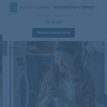
16800
Prochain créneau :
à
AUJOURD'HUI
09H00
16800
Gratuit
16800
PRENDRE RENDEZ-VOUS
16800
16810
36800
40710UW
40710UW
47BDECA01A
70230
BELLA1480