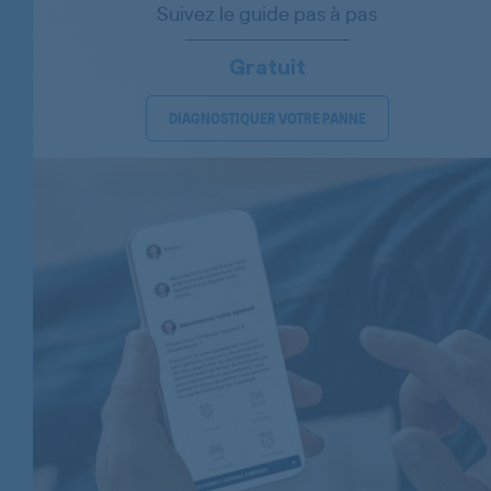
Suivez le guide pas à pas
AEG
AEG
Gratuit
AEG
DIAGNOSTIQUER VOTRE PANNE
AEG
AEG
AEG
AEG
AEG
AEG
AEG
AEG