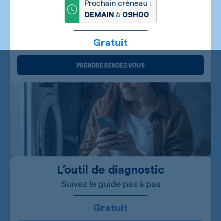
Prochain créneau :
à
DEMAIN
09H00
Gratuit
PRENDRE RENDEZ-VOUS
L’outil de diagnostic
Suivez le guide pas à pas
Gratuit