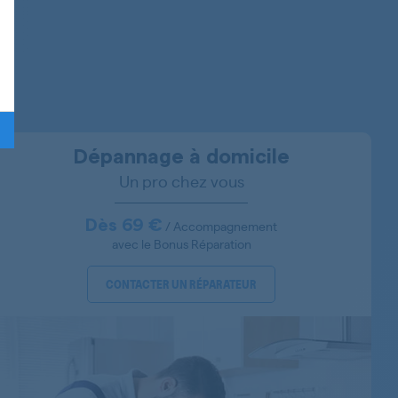
7738987602
7786187611
7786587601
7752087611
7752087610
Dépannage à domicile
Un pro chez vous
7758787655
7757883854
Dès 69 €
/ Accompagnement
avec le Bonus Réparation
7757987631
CONTACTER UN RÉPARATEUR
7757887602
7757887603