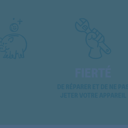
OIE25501XP
OIE26501XP
OIE26502XP
OIE26503XP
OIE26503XP
OIE26505XP
FIERTÉ
OIE26506XP
DE RÉPARER ET DE NE PA
OIE26600XP
JETER VOTRE APPAREIL
OIE27200A
OIE2N500XP
OIM24500B