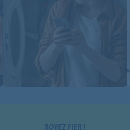
OIE22501XP
OIE225X
OIE225X
OIE226XP
OIE23300X
OIE23301X
OIE23301X
OIE23302X
OIE23303X
OIE24501WP
OIE24601MP
SOYEZ FIER !