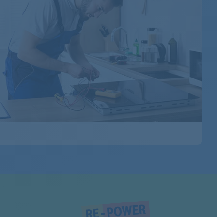
7757787602
7757788605
7757787603
7757887655
7757887601
7757887606
7757887618
7759687638
7757887608