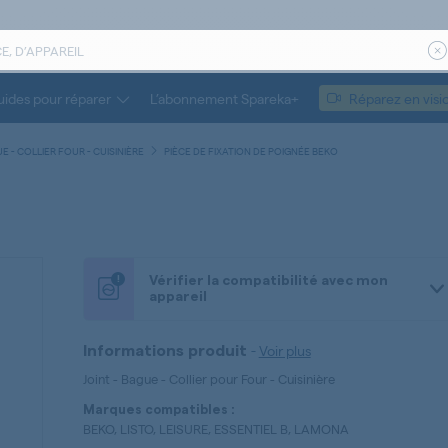
ides pour réparer
L’abonnement Spareka+
Réparez en visi
UE - COLLIER FOUR - CUISINIÈRE
PIÈCE DE FIXATION DE POIGNÉE BEKO
!
Vérifier la compatibilité avec mon
appareil
-
Voir plus
Informations produit
Joint - Bague - Collier pour Four - Cuisinière
Marques compatibles :
BEKO, LISTO, LEISURE, ESSENTIEL B, LAMONA