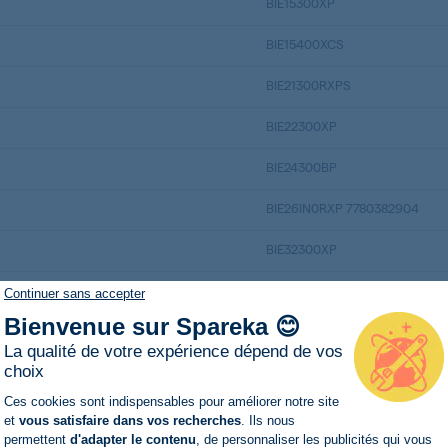
BIE15300XP
BIE15400XCS
BIE21300RXPS
BIE22300XP
BIE24300BP
BIE26IN0RXP 7780382904
BIE32300XP
CDF63110DB
Continuer sans accepter
Bienvenue sur Spareka 😊
CDF63111DA
La qualité de votre expérience dépend de vos
choix
CDF63111DB
Plateforme de Gestion du Consentemen
Ces cookies sont indispensables pour améliorer notre site
CSE63111DX
et
vous satisfaire dans vos recherches
. Ils nous
permettent
d'adapter le contenu
, de personnaliser les publicités qui vous