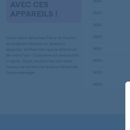
BEKO
AVEC CES
APPAREILS !
BEKO
BEKO
BEKO
Cette pièce détachée Pièce de fixation
de poignée s’adapte sur plusieurs
BEKO
appareils. Vérifiez bien que la référence
de votre Four - Cuisinière est dans la liste
BEKO
ci-après. Sinon, recherchez sur notre
moteur de recherche la
pièce détachée
Electroménager
.
BEKO
BEKO
BEKO
BEKO
BEKO