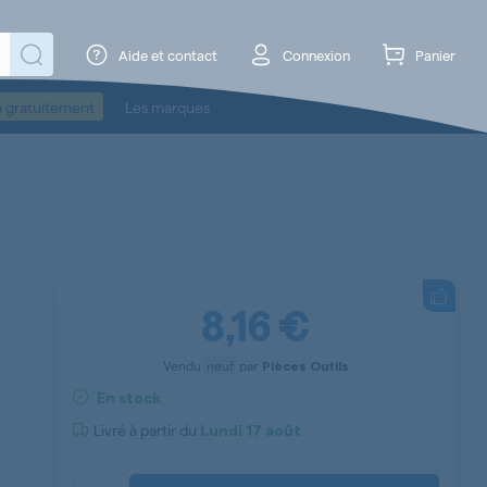
Aide et contact
Connexion
Panier
o gratuitement
Les marques
8,16 €
Vendu
neuf
par
Pièces Outils
En stock
Livré à partir du
Lundi
17 août