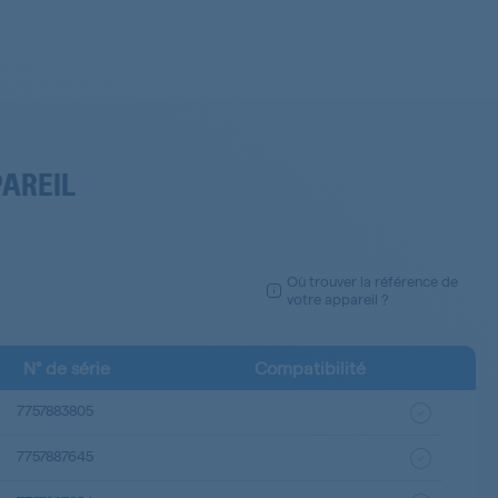
PAREIL
Où trouver la référence de
votre appareil ?
N° de série
Compatibilité
7757883805
7757887645