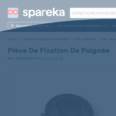
Nos solutions de réparations
Gu
Nos pièces détachées
ACCUEIL
PIÈCE DÉTACHÉE ÉLECTROMÉNAGER
FOUR - CUISINIÈRE
JOINT - BAG
Pièce De Fixation De Poignée
Ref. : 450920354 (
Produit original
)