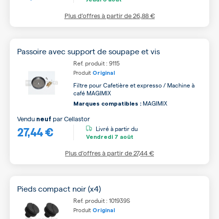
Plus d’offres à partir de
26,88 €
Passoire avec support de soupape et vis
Ref. produit : 9115
Produit
Original
Filtre pour Cafetière et expresso / Machine à
café MAGIMIX
MAGIMIX
Marques compatibles :
Vendu
par
Cellastor
neuf
27,44 €
Livré à partir du
Vendredi
7 août
Plus d’offres à partir de
27,44 €
Pieds compact noir (x4)
Ref. produit : 101939S
Produit
Original