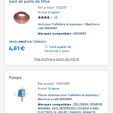
Joint de porte de filtre
Ref. produit : 502227
Produit
Original
(4)
Joint pour Cafetière et expresso / Machine à
café MAGIMIX
MAGIMIX
Marques compatibles :
Vendu
par
Cellastor
neuf
4,61 €
Livré à partir du
Vendredi
7 août
Plus d’offres à partir de
4,61 €
Pompe
Ref. produit : 5113212411
Produit
Original
Pièces diverses pour Cafetière et expresso /
Machine à café MAGIMIX
DELONGHI, SIEMENS,
Marques compatibles :
MAGIMIX, AEG, NESPRESSO, RIVIERA & BAR,
ELECTROLUX, KRUPS, ZANUSSI, FRANCIS