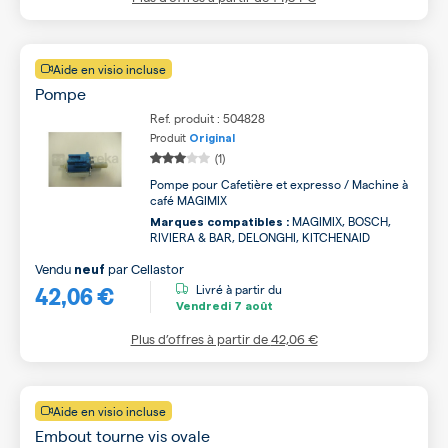
Aide en visio incluse
Pompe
Ref. produit : 504828
Produit
Original
(1)
Pompe pour Cafetière et expresso / Machine à
café MAGIMIX
MAGIMIX, BOSCH,
Marques compatibles :
RIVIERA & BAR, DELONGHI, KITCHENAID
Vendu
par
Cellastor
neuf
42,06 €
Livré à partir du
Vendredi
7 août
Plus d’offres à partir de
42,06 €
Aide en visio incluse
Embout tourne vis ovale