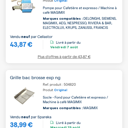
Produit
Original
Pompe pour Cafetière et expresso / Machine à
café MAGIMIX
DELONGHI, SIEMENS,
Marques compatibles :
MAGIMIX, AEG, NESPRESSO, RIVIERA & BAR,
ELECTROLUX, KRUPS, ZANUSSI, FRANCIS
Vendu
par
Cellastor
neuf
43,87 €
Livré à partir du
Vendredi
7 août
Plus d’offres à partir de
43,87 €
Grille bac brosse exp ng
Ref. produit : 504820
Produit
Original
Socle - Fond pour Cafetière et expresso /
Machine à café MAGIMIX
MAGIMIX
Marques compatibles :
Vendu
par
Spareka
neuf
38,99 €
Livré à partir du
Mercredi
19 août