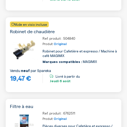
Aide en visio incluse
Robinet de chaudière
Ref. produit : 504840
Produit
Original
Robinet pour Cafetière et expresso / Machine à
café MAGIMIX
MAGIMIX
Marques compatibles :
Vendu
par
Spareka
neuf
19,47 €
Livré à partir du
Jeudi
6 août
Filtre à eau
Ref. produit : 6762511
Produit
Original
Pièces diverses pour Cafetière et expresso /