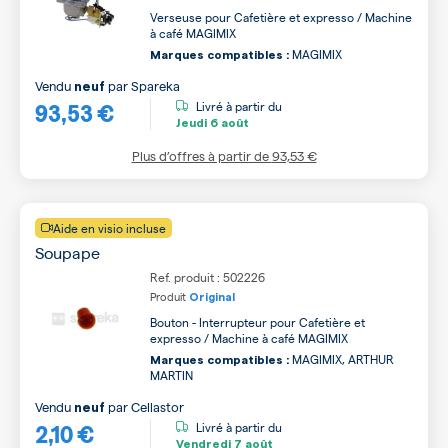
Verseuse pour Cafetière et expresso / Machine
à café MAGIMIX
MAGIMIX
Marques compatibles :
Vendu
par
Spareka
neuf
93,53 €
Livré à partir du
Jeudi
6 août
Plus d’offres à partir de
93,53 €
Aide en visio incluse
Soupape
Ref. produit : 502226
Produit
Original
Bouton - Interrupteur pour Cafetière et
expresso / Machine à café MAGIMIX
MAGIMIX, ARTHUR
Marques compatibles :
MARTIN
Vendu
par
Cellastor
neuf
2,10 €
Livré à partir du
Vendredi
7 août