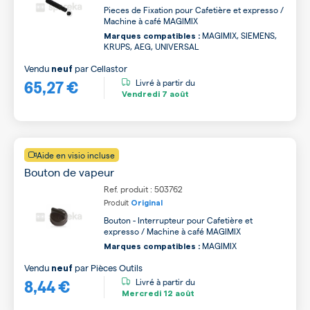
Pieces de Fixation pour Cafetière et expresso /
Machine à café MAGIMIX
MAGIMIX, SIEMENS,
Marques compatibles :
KRUPS, AEG, UNIVERSAL
Vendu
par
Cellastor
neuf
65,27 €
Livré à partir du
Vendredi
7 août
Aide en visio incluse
Bouton de vapeur
Ref. produit : 503762
Produit
Original
Bouton - Interrupteur pour Cafetière et
expresso / Machine à café MAGIMIX
MAGIMIX
Marques compatibles :
Vendu
par
Pièces Outils
neuf
8,44 €
Livré à partir du
Mercredi
12 août