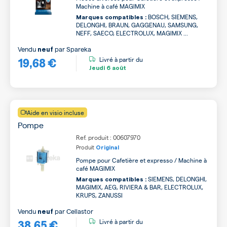
Machine à café MAGIMIX
BOSCH, SIEMENS,
Marques compatibles :
DELONGHI, BRAUN, GAGGENAU, SAMSUNG,
NEFF, SAECO, ELECTROLUX, MAGIMIX ...
Vendu
par
Spareka
neuf
19,68 €
Livré à partir du
Jeudi
6 août
Aide en visio incluse
Pompe
Ref. produit : 00607970
Produit
Original
Pompe pour Cafetière et expresso / Machine à
café MAGIMIX
SIEMENS, DELONGHI,
Marques compatibles :
MAGIMIX, AEG, RIVIERA & BAR, ELECTROLUX,
KRUPS, ZANUSSI
Vendu
par
Cellastor
neuf
38,65 €
Livré à partir du