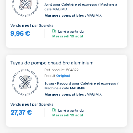
Joint pour Cafetière et expresso / Machine à
café MAGIMIX
MAGIMIX
Marques compatibles :
Vendu
par
Spareka
neuf
9,96 €
Livré à partir du
Mercredi
19 août
Tuyau de pompe chaudière aluminium
Ref. produit : 504822
Produit
Original
Tuyau - Raccord pour Cafetière et expresso /
Machine à café MAGIMIX
MAGIMIX
Marques compatibles :
Vendu
par
Spareka
neuf
27,37 €
Livré à partir du
Mercredi
19 août