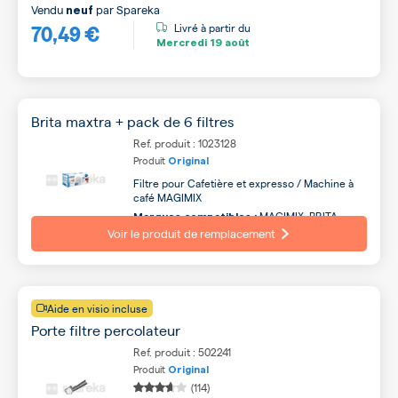
Vendu
par
Spareka
neuf
70,49 €
Livré à partir du
Mercredi
19 août
Brita maxtra + pack de 6 filtres
Ref. produit : 1023128
Produit
Original
Filtre pour Cafetière et expresso / Machine à
café MAGIMIX
MAGIMIX, BRITA,
Marques compatibles :
ARTHUR MARTIN, PHILIPS, BOSCH, SAMSUNG,
Voir le produit de remplacement
ELECTROLUX
Aide en visio incluse
Porte filtre percolateur
Ref. produit : 502241
Produit
Original
(114)