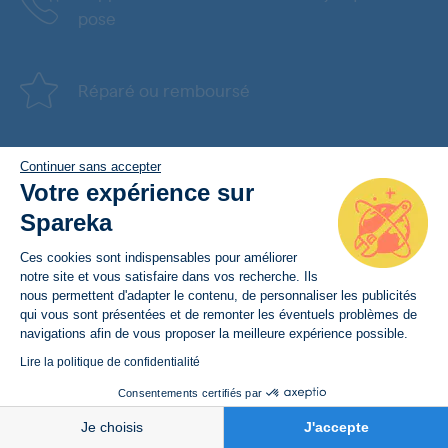
pose
Réparé ou remboursé
Continuer sans accepter
Votre expérience sur
Spareka
NOTRE EXPÉRIENCE
Ces cookies sont indispensables pour améliorer
1 000 000 clients
notre site et vous satisfaire dans vos recherche. Ils
nous permettent d'adapter le contenu, de personnaliser les publicités
8 millions de pièces vendues
qui vous sont présentées et de remonter les éventuels problèmes de
navigations afin de vous proposer la meilleure expérience possible.
Lire la politique de confidentialité
Consentements certifiés par
BESOIN D’AIDE
Je choisis
J'accepte
A PROPOS
NOS SERVICES