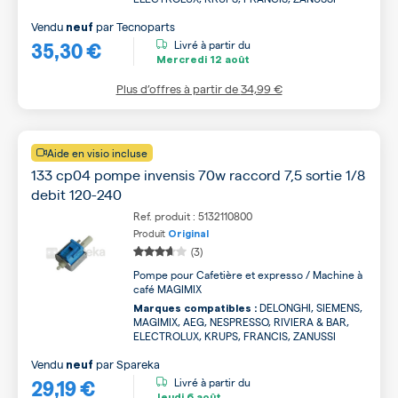
Vendu
par
Tecnoparts
neuf
35,30 €
Livré à partir du
Mercredi
12 août
Plus d’offres à partir de
34,99 €
Aide en visio incluse
133 cp04 pompe invensis 70w raccord 7,5 sortie 1/8
debit 120-240
Ref. produit : 5132110800
Produit
Original
(3)
Pompe pour Cafetière et expresso / Machine à
café MAGIMIX
DELONGHI, SIEMENS,
Marques compatibles :
MAGIMIX, AEG, NESPRESSO, RIVIERA & BAR,
ELECTROLUX, KRUPS, FRANCIS, ZANUSSI
Vendu
par
Spareka
neuf
29,19 €
Livré à partir du
Jeudi
6 août