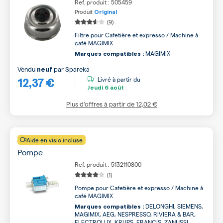
Ref. produit : 505459
Produit
Original
(9)
Filtre pour Cafetière et expresso / Machine à
café MAGIMIX
MAGIMIX
Marques compatibles :
Vendu
par
Spareka
neuf
12,37 €
Livré à partir du
Jeudi
6 août
Plus d’offres à partir de
12,02 €
Aide en visio incluse
Pompe
Ref. produit : 5132110800
(1)
Pompe pour Cafetière et expresso / Machine à
café MAGIMIX
DELONGHI, SIEMENS,
Marques compatibles :
MAGIMIX, AEG, NESPRESSO, RIVIERA & BAR,
ELECTROLUX, KRUPS, FRANCIS, ZANUSSI