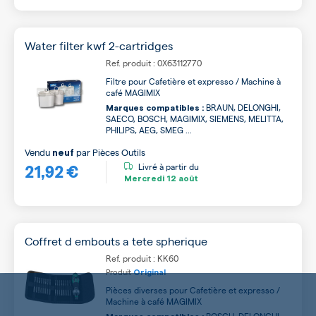
Water filter kwf 2-cartridges
Ref. produit : 0X63112770
Filtre pour Cafetière et expresso / Machine à
café MAGIMIX
BRAUN, DELONGHI,
Marques compatibles :
SAECO, BOSCH, MAGIMIX, SIEMENS, MELITTA,
PHILIPS, AEG, SMEG ...
Vendu
par
Pièces Outils
neuf
21,92 €
Livré à partir du
Mercredi
12 août
Coffret d embouts a tete spherique
Ref. produit : KK60
Produit
Original
Pièces diverses pour Cafetière et expresso /
Machine à café MAGIMIX
BOSCH, DELONGHI,