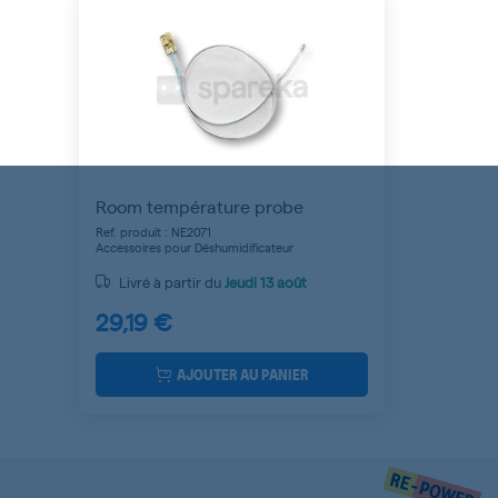
Room température probe
Ref. produit : NE2071
Accessoires pour Déshumidificateur
Livré à partir du
Jeudi
13 août
29,19 €
AJOUTER AU PANIER