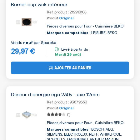
Burner cup wok intérieur
Ref. produit : 219910108
Produit
Original
Pièces diverses pour Four - Cuisinière BEKO
LEISURE, BEKO
Marques compatibles :
Vendu
par
Spareka
neuf
29,97 €
Livré à partir du
Mardi
25 août
AJOUTER AU PANIER
Doseur d energie ego 230v - axe 12mm
Ref. produit : 93679553
Produit
Original
(1)
Pièces diverses pour Four - Cuisinière BEKO
BOSCH, AEG,
Marques compatibles :
SIEMENS, ELECTROLUX, NEFF, WHIRLPOOL,
SCHOLTES, GAGGENAU, ARTHUR MARTIN,