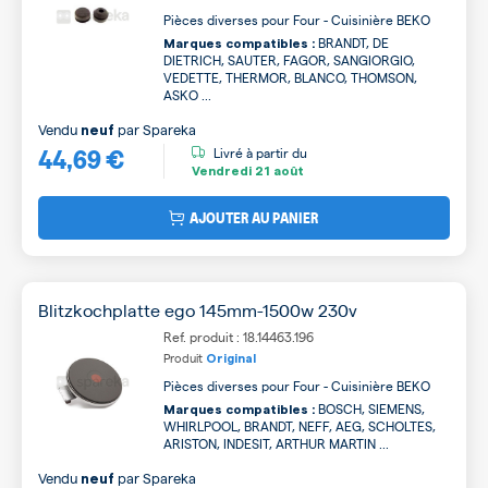
Pièces diverses pour Four - Cuisinière BEKO
BRANDT, DE
Marques compatibles :
DIETRICH, SAUTER, FAGOR, SANGIORGIO,
VEDETTE, THERMOR, BLANCO, THOMSON,
ASKO ...
Vendu
par
Spareka
neuf
44,69 €
Livré à partir du
Vendredi
21 août
AJOUTER AU PANIER
Blitzkochplatte ego 145mm-1500w 230v
Ref. produit : 18.14463.196
Produit
Original
Pièces diverses pour Four - Cuisinière BEKO
BOSCH, SIEMENS,
Marques compatibles :
WHIRLPOOL, BRANDT, NEFF, AEG, SCHOLTES,
ARISTON, INDESIT, ARTHUR MARTIN ...
Vendu
par
Spareka
neuf