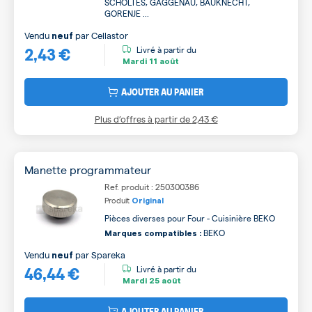
SCHOLTES, GAGGENAU, BAUKNECHT,
GORENJE ...
Vendu
par
Cellastor
neuf
2,43 €
Livré à partir du
Mardi
11 août
AJOUTER AU PANIER
Plus d’offres à partir de
2,43 €
Manette programmateur
Ref. produit : 250300386
Produit
Original
Pièces diverses pour Four - Cuisinière BEKO
BEKO
Marques compatibles :
Vendu
par
Spareka
neuf
46,44 €
Livré à partir du
Mardi
25 août
AJOUTER AU PANIER