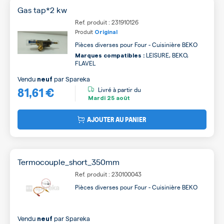
Gas tap*2 kw
Ref. produit : 231910126
Produit
Original
Pièces diverses pour Four - Cuisinière BEKO
LEISURE, BEKO,
Marques compatibles :
FLAVEL
Vendu
par
Spareka
neuf
81,61 €
Livré à partir du
Mardi
25 août
AJOUTER AU PANIER
Termocouple_short_350mm
Ref. produit : 230100043
Pièces diverses pour Four - Cuisinière BEKO
Vendu
par
Spareka
neuf