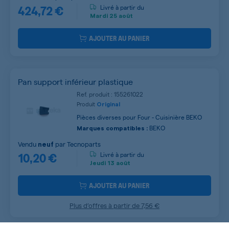
424,72 €
Livré à partir du
Mardi
25 août
AJOUTER AU PANIER
Pan support inférieur plastique
Ref. produit : 155261022
Produit
Original
Pièces diverses pour Four - Cuisinière BEKO
BEKO
Marques compatibles :
Vendu
par
Tecnoparts
neuf
10,20 €
Livré à partir du
Jeudi
13 août
AJOUTER AU PANIER
Plus d’offres à partir de
7,56 €