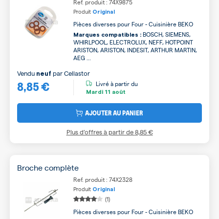
Ref. produit : 74X9875
Produit
Original
Pièces diverses pour Four - Cuisinière BEKO
BOSCH, SIEMENS,
Marques compatibles :
WHIRLPOOL, ELECTROLUX, NEFF, HOTPOINT
ARISTON, ARISTON, INDESIT, ARTHUR MARTIN,
AEG ...
Vendu
par
Cellastor
neuf
8,85 €
Livré à partir du
Mardi
11 août
AJOUTER AU PANIER
Plus d’offres à partir de
8,85 €
Broche complète
Ref. produit : 74X2328
Produit
Original
(1)
Pièces diverses pour Four - Cuisinière BEKO