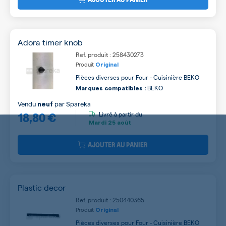
Adora timer knob
Ref. produit : 258430273
Produit
Original
Pièces diverses pour Four - Cuisinière BEKO
BEKO
Marques compatibles :
Vendu
par
Spareka
neuf
18,80 €
Livré à partir du
Mardi
25 août
AJOUTER AU PANIER
Plastic decor
Ref. produit : 250440365
Produit
Original
Pièces diverses pour Four - Cuisinière BEKO