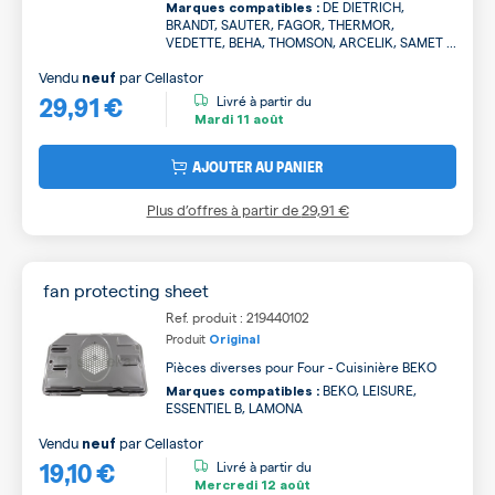
DE DIETRICH,
Marques compatibles :
BRANDT, SAUTER, FAGOR, THERMOR,
VEDETTE, BEHA, THOMSON, ARCELIK, SAMET ...
Vendu
par
Cellastor
neuf
29,91 €
Livré à partir du
Mardi
11 août
AJOUTER AU PANIER
Plus d’offres à partir de
29,91 €
fan protecting sheet
Ref. produit : 219440102
Produit
Original
Pièces diverses pour Four - Cuisinière BEKO
BEKO, LEISURE,
Marques compatibles :
ESSENTIEL B, LAMONA
Vendu
par
Cellastor
neuf
19,10 €
Livré à partir du
Mercredi
12 août