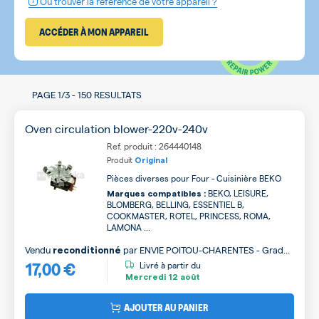
Où trouver la référence de votre appareil ?
ACCÉDER À MON APPAREIL
PAGE
1/3
-
150 RESULTATS
Oven circulation blower-220v-240v
Ref. produit : 264440148
Produit
Original
Pièces diverses pour Four - Cuisinière BEKO
BEKO, LEISURE,
Marques compatibles :
BLOMBERG, BELLING, ESSENTIEL B,
COOKMASTER, ROTEL, PRINCESS, ROMA,
LAMONA ...
Vendu
par
ENVIE POITOU-CHARENTES - Grade
reconditionné
17,00 €
B
Livré à partir du
Mercredi
12 août
AJOUTER AU PANIER