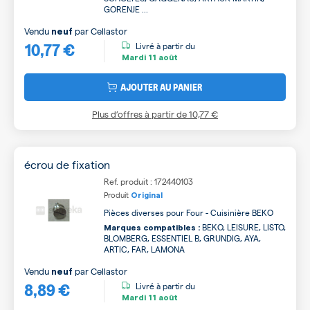
GORENJE ...
Vendu
par
Cellastor
neuf
10,77 €
Livré à partir du
Mardi
11 août
AJOUTER AU PANIER
Plus d’offres à partir de
10,77 €
écrou de fixation
Ref. produit : 172440103
Produit
Original
Pièces diverses pour Four - Cuisinière BEKO
BEKO, LEISURE, LISTO,
Marques compatibles :
BLOMBERG, ESSENTIEL B, GRUNDIG, AYA,
ARTIC, FAR, LAMONA
Vendu
par
Cellastor
neuf
8,89 €
Livré à partir du
Mardi
11 août