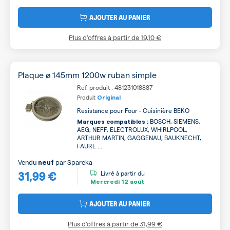
AJOUTER AU PANIER
Plus d’offres à partir de
19,10 €
Plaque ø 145mm 1200w ruban simple
Ref. produit : 481231018887
Produit
Original
Resistance pour Four - Cuisinière BEKO
BOSCH, SIEMENS,
Marques compatibles :
AEG, NEFF, ELECTROLUX, WHIRLPOOL,
ARTHUR MARTIN, GAGGENAU, BAUKNECHT,
FAURE ...
Vendu
par
Spareka
neuf
31,99 €
Livré à partir du
Mercredi
12 août
AJOUTER AU PANIER
Plus d’offres à partir de
31,99 €