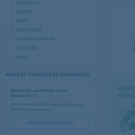
DE DIETRICH
SIEMENS
SMEG
ELECTROLUX
HOTPOINT ARISTON
SCHOLTES
FAURE
NEFF
BRANDT
AIDES ET CONSEILS DE RÉPARATION
IKEA
SPARE
Besoin de confirmer votre
SAMSUNG
RÉPAR
diagnostic ?
ARISTON
Suivez notre outil de diagnostique pour
identifier votre panne !
ROSIERES
INDESIT
LANCER LE DIAGNOSTIQUE
BEKO