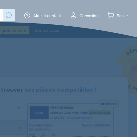
Aide et contact
Connexion
Panier
o gratuitement
Les marques
 trouver
ses pièces compatibles !