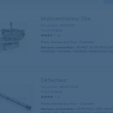
Motoventilateur 25w
Ref. produit : AS0025341
Produit
Original
(5)
Pièces diverses pour Four - Cuisinière
BRANDT, DE DIETRICH, S
Marques compatibles :
ROSIERES, THERMOR, THOMSON, SANGIORGIO, ASKO
Déflecteur
Ref. produit : 481010728768
Produit
Original
(1)
Pièces diverses pour Four - Cuisinière
WHIRLPOOL, IGNIS, BAUK
Marques compatibles :
INDESIT, IKEA, PRIVILEG, KITCHENAID, HOTPOINT AR