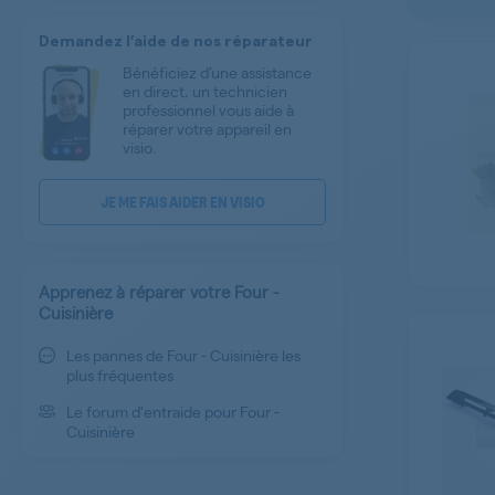
ARTHUR MARTIN
Demandez l’aide de nos réparateur
AEG
Bénéficiez d’une assistance
GAGGENAU
en direct, un technicien
professionnel vous aide à
LEISURE
réparer votre appareil en
FAGOR
visio.
FAR
JE ME FAIS AIDER EN VISIO
CANDY
KITCHENAID
LA GERMANIA
Apprenez à réparer votre Four -
SIGNATURE
Cuisinière
GLEM
Les pannes de Four - Cuisinière les
plus fréquentes
LADEN
BOMPANI
Le forum d'entraide pour Four -
Cuisinière
IGNIS
CONSTRUCTA