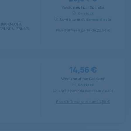
Vendu
par
Spareka
neuf
En stock
Livré à partir du
Samedi
8 août
, BAUKNECHT,
CYLINDA, JENNAIR,
Plus d’offres à partir de
23,64 €
14,56 €
Vendu
par
Cellastor
neuf
En stock
Livré à partir du
Vendredi
7 août
Plus d’offres à partir de
14,56 €