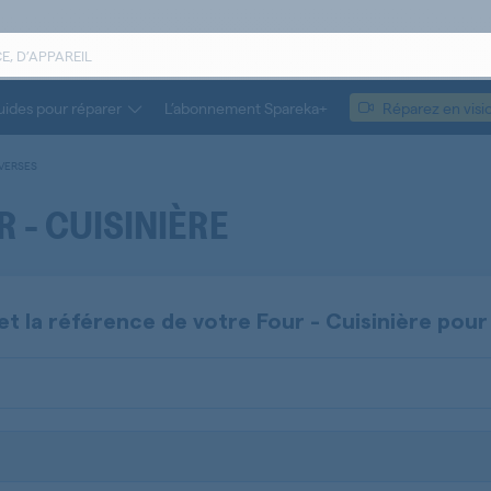
ides pour réparer
L’abonnement Spareka+
Réparez en visi
IVERSES
 - CUISINIÈRE
et la référence de votre
Four - Cuisinière
pour