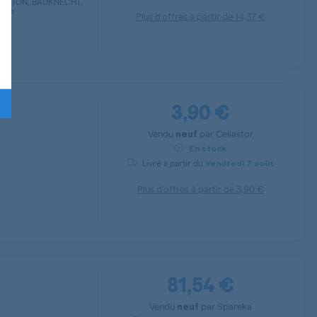
RISTON, BAUKNECHT,
TEMP
Plus d’offres à partir de
14,37 €
3,90 €
Vendu
par
Cellastor
neuf
En stock
Livré à partir du
Vendredi
7 août
Plus d’offres à partir de
3,90 €
81,54 €
Vendu
par
Spareka
neuf