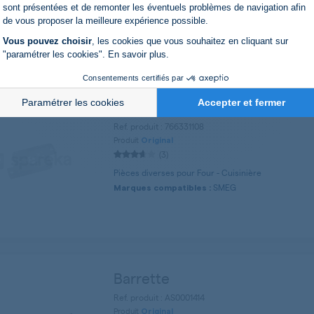
Axeptio consent
WHIRLPOOL, HOTPOINT A
Marques compatibles :
sont présentées et de remonter les éventuels problèmes de navigation afin
HOTPOINT, ARISTON, CYLINDA, KITCHENAID, BRAS
de vous proposer la meilleure expérience possible.
Vous pouvez choisir
, les cookies que vous souhaitez en cliquant sur
"paramétrer les cookies".
En savoir plus
.
Consentements certifiés par
Paramétrer les cookies
Accepter et fermer
Support de potentiomètre
Ref. produit : 766331108
Produit
Original
(3)
Pièces diverses pour Four - Cuisinière
SMEG
Marques compatibles :
Barrette
Ref. produit : AS0001414
Produit
Original