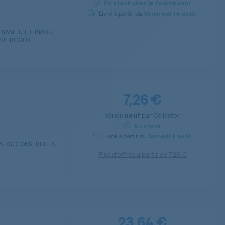
En stock chez le fournisseur
Livré à partir du
Vendredi
14 août
, SAMET, THERMOR,
MASTERCOOK
7,26 €
Vendu
par
Cellastor
neuf
En stock
Livré à partir du
Samedi
8 août
BALAY, CONSTRUCTA,
Plus d’offres à partir de
7,26 €
23,64 €