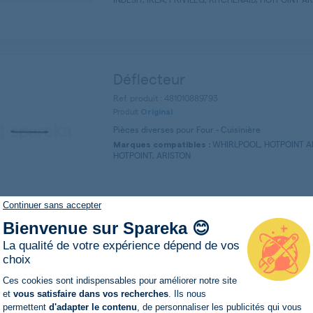
Déflecteur
Ref. produit : 481010889793
Produit
Original
Pièces diverses pour Four - Cuisinière
WHIRLPOOL, HOTPOINT A
Marques compatibles :
HOTPOINT, ARISTON
Continuer sans accepter
Bienvenue sur Spareka 😊
Isolant m67l std
La qualité de votre expérience dépend de vos
choix
Ref. produit : C00623148
Plateforme de Gestion du Consentemen
Ces cookies sont indispensables pour améliorer notre site
Produit
Original
et
vous satisfaire dans vos recherches
. Ils nous
Pièces diverses pour Four - Cuisinière
permettent
d'adapter le contenu
, de personnaliser les publicités qui vous