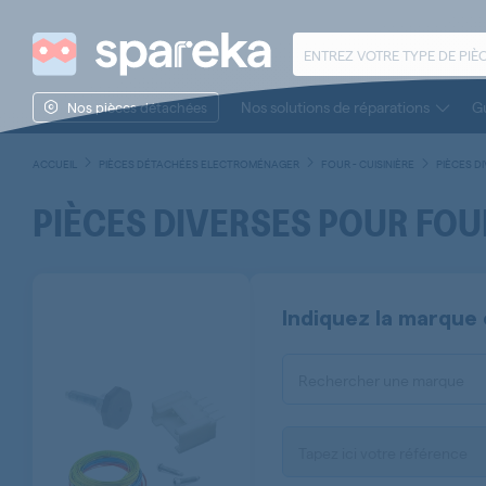
Nos solutions de réparations
Gu
Nos pièces détachées
ACCUEIL
PIÈCES DÉTACHÉES ELECTROMÉNAGER
FOUR - CUISINIÈRE
PIÈCES D
PIÈCES DIVERSES POUR FOUR
Indiquez la marque 
Rechercher une marque
Tapez ici votre référence