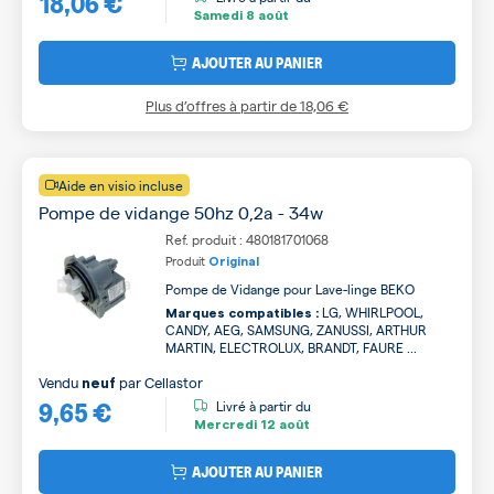
18,06 €
Samedi
8 août
AJOUTER AU PANIER
Plus d’offres à partir de
18,06 €
Aide en visio incluse
Pompe de vidange 50hz 0,2a - 34w
Ref. produit : 480181701068
Produit
Original
Pompe de Vidange pour Lave-linge BEKO
LG, WHIRLPOOL,
Marques compatibles :
CANDY, AEG, SAMSUNG, ZANUSSI, ARTHUR
MARTIN, ELECTROLUX, BRANDT, FAURE ...
Vendu
par
Cellastor
neuf
9,65 €
Livré à partir du
Mercredi
12 août
AJOUTER AU PANIER