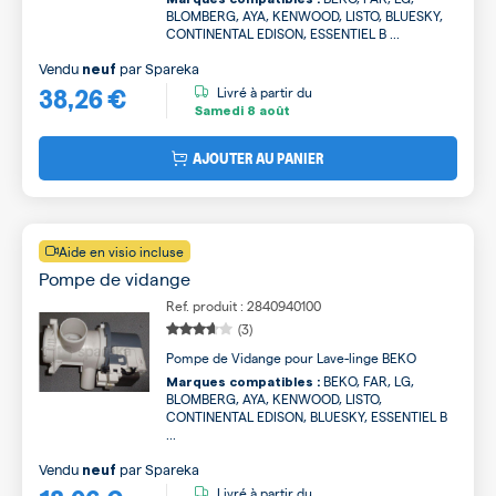
BLOMBERG, AYA, KENWOOD, LISTO, BLUESKY,
CONTINENTAL EDISON, ESSENTIEL B ...
Vendu
par
Spareka
neuf
38,26 €
Livré à partir du
Samedi
8 août
AJOUTER AU PANIER
Aide en visio incluse
Pompe de vidange
Ref. produit : 2840940100
(3)
Pompe de Vidange pour Lave-linge BEKO
BEKO, FAR, LG,
Marques compatibles :
BLOMBERG, AYA, KENWOOD, LISTO,
CONTINENTAL EDISON, BLUESKY, ESSENTIEL B
...
Vendu
par
Spareka
neuf
Livré à partir du