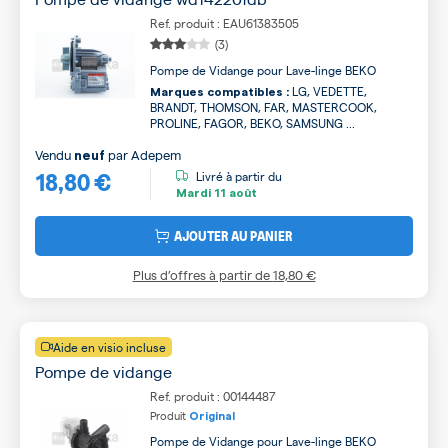
Ref. produit : EAU61383505
(3)
Pompe de Vidange pour Lave-linge BEKO
LG, VEDETTE,
Marques compatibles :
BRANDT, THOMSON, FAR, MASTERCOOK,
PROLINE, FAGOR, BEKO, SAMSUNG ...
Vendu
par
Adepem
neuf
18,80 €
Livré à partir du
Mardi
11 août
AJOUTER AU PANIER
Plus d’offres à partir de
18,80 €
Aide en visio incluse
Pompe de vidange
Ref. produit : 00144487
Produit
Original
Pompe de Vidange pour Lave-linge BEKO