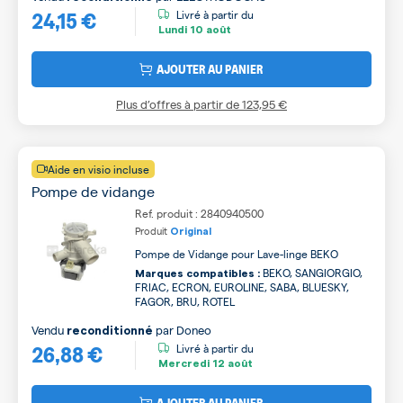
24,15 €
Livré à partir du
Lundi
10 août
AJOUTER AU PANIER
Plus d’offres à partir de
123,95 €
Aide en visio incluse
Pompe de vidange
Ref. produit : 2840940500
Produit
Original
Pompe de Vidange pour Lave-linge BEKO
BEKO, SANGIORGIO,
Marques compatibles :
FRIAC, ECRON, EUROLINE, SABA, BLUESKY,
FAGOR, BRU, ROTEL
Vendu
par
Doneo
reconditionné
26,88 €
Livré à partir du
Mercredi
12 août
AJOUTER AU PANIER