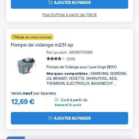
AJOUTER AU PANIER
Plus d’offres à partir de
7,56 €
Aide en visio incluse
Pompe de vidange m231 xp
Ref. produit : 480181701068
(204)
Pompe de Vidange pour Lave-linge BEKO
SAMSUNG, GORENJE,
Marques compatibles :
LG, BRANDT, VEDETTE, WHIRLPOOL, AEG,
THOMSON, ELECTROLUX, BAUKNECHT ...
Vendu
par
Spareka
neuf
12,69 €
Livré à partir du
Samedi
8 août
AJOUTER AU PANIER