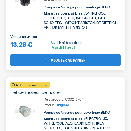
Pompe de Vidange pour Lave-linge BEKO
WHIRLPOOL,
Marques compatibles :
ELECTROLUX, AEG, BAUKNECHT, IKEA,
SCHOLTES, HOTPOINT ARISTON, DE DIETRICH,
ARTHUR MARTIN, ARISTON ...
Vendu
par
neuf
13,26 €
Livré à partir du
Mardi
11 août
AJOUTER AU PANIER
Aide en visio incluse
Hélice moteur de hotte
Ref. produit : C00242767
Produit
Original
Pompe de Vidange pour Lave-linge BEKO
ELECTROLUX,
Marques compatibles :
WHIRLPOOL, AEG, BAUKNECHT, IKEA,
SCHOLTES, HOTPOINT ARISTON, ARTHUR