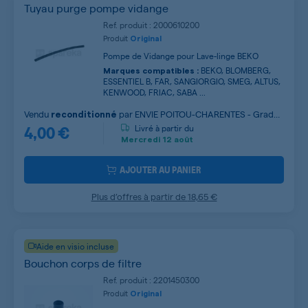
Tuyau purge pompe vidange
Ref. produit : 2000610200
Produit
Original
Pompe de Vidange pour Lave-linge BEKO
BEKO, BLOMBERG,
Marques compatibles :
ESSENTIEL B, FAR, SANGIORGIO, SMEG, ALTUS,
KENWOOD, FRIAC, SABA ...
Vendu
par
ENVIE POITOU-CHARENTES - Grade
reconditionné
4,00 €
A
Livré à partir du
Mercredi
12 août
AJOUTER AU PANIER
Plus d’offres à partir de
18,65 €
Aide en visio incluse
Bouchon corps de filtre
Ref. produit : 2201450300
Produit
Original