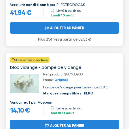
Vendu
par
ELECTRODOCAS
reconditionné
41,94 €
Livré à partir du
Lundi
10 août
AJOUTER AU PANIER
Plus d’offres à partir de
58,53 €
Aide en visio incluse
bloc vidange - pompe de vidange
Ref. produit : 2801100900
Produit
Original
Pompe de Vidange pour Lave-linge BEKO
BEKO
Marques compatibles :
Vendu
par
Adepem
neuf
14,10 €
Livré à partir du
Mardi
11 août
AJOUTER AU PANIER