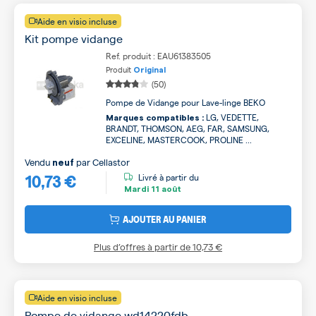
Aide en visio incluse
Kit pompe vidange
Ref. produit : EAU61383505
Produit
Original
(50)
Pompe de Vidange pour Lave-linge BEKO
LG, VEDETTE,
Marques compatibles :
BRANDT, THOMSON, AEG, FAR, SAMSUNG,
EXCELINE, MASTERCOOK, PROLINE ...
Vendu
par
Cellastor
neuf
10,73 €
Livré à partir du
Mardi
11 août
AJOUTER AU PANIER
Plus d’offres à partir de
10,73 €
Aide en visio incluse
Pompe de vidange wd14220fdb