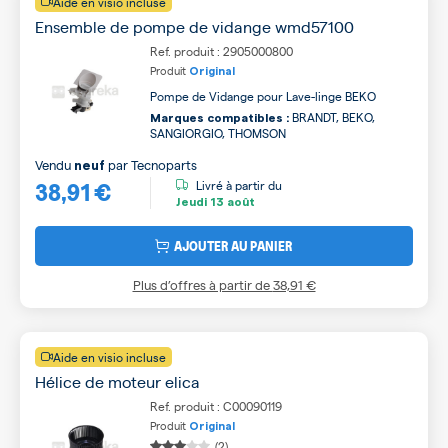
Aide en visio incluse
Ensemble de pompe de vidange wmd57100
Ref. produit : 2905000800
Produit
Original
Pompe de Vidange pour Lave-linge BEKO
BRANDT, BEKO,
Marques compatibles :
SANGIORGIO, THOMSON
Vendu
par
Tecnoparts
neuf
38,91 €
Livré à partir du
Jeudi
13 août
AJOUTER AU PANIER
Plus d’offres à partir de
38,91 €
Aide en visio incluse
Hélice de moteur elica
Ref. produit : C00090119
Produit
Original
(2)