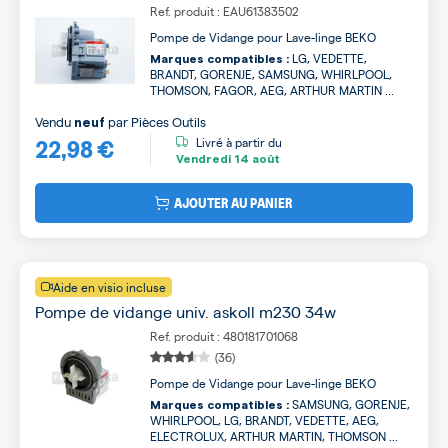
Ref. produit : EAU61383502
Pompe de Vidange pour Lave-linge BEKO
LG, VEDETTE,
Marques compatibles :
BRANDT, GORENJE, SAMSUNG, WHIRLPOOL,
THOMSON, FAGOR, AEG, ARTHUR MARTIN ...
Vendu
par
Pièces Outils
neuf
22,98 €
Livré à partir du
Vendredi
14 août
AJOUTER AU PANIER
Aide en visio incluse
Pompe de vidange univ. askoll m230 34w
Ref. produit : 480181701068
(36)
Pompe de Vidange pour Lave-linge BEKO
SAMSUNG, GORENJE,
Marques compatibles :
WHIRLPOOL, LG, BRANDT, VEDETTE, AEG,
ELECTROLUX, ARTHUR MARTIN, THOMSON ...