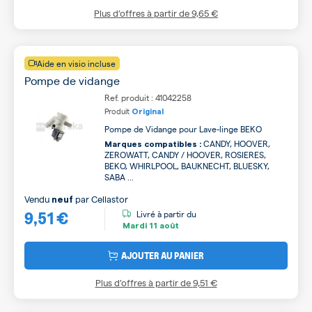
Plus d’offres à partir de
9,65 €
Aide en visio incluse
Pompe de vidange
Ref. produit : 41042258
Produit
Original
Pompe de Vidange pour Lave-linge BEKO
CANDY, HOOVER,
Marques compatibles :
ZEROWATT, CANDY / HOOVER, ROSIERES,
BEKO, WHIRLPOOL, BAUKNECHT, BLUESKY,
SABA ...
Vendu
par
Cellastor
neuf
9,51 €
Livré à partir du
Mardi
11 août
AJOUTER AU PANIER
Plus d’offres à partir de
9,51 €