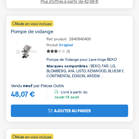
Plus d’offres à partir de
42,98 €
Aide en visio incluse
Pompe de vidange
Ref. produit : 2840940400
Produit
Original
(1)
Pompe de Vidange pour Lave-linge BEKO
BEKO, FAR, LG,
Marques compatibles :
BLOMBERG, AYA, LISTO, KENWOOD, BLUESKY,
CONTINENTAL EDISON, ARDEM ...
Vendu
par
Pièces Outils
neuf
48,07 €
Livré à partir du
Jeudi
13 août
AJOUTER AU PANIER
Aide en visio incluse