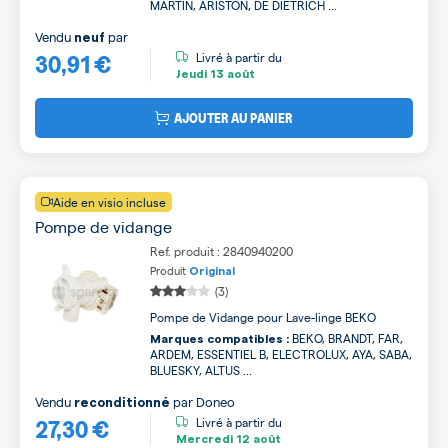
MARTIN, ARISTON, DE DIETRICH ...
Vendu
par
neuf
30,91 €
Livré à partir du
Jeudi
13 août
AJOUTER AU PANIER
Aide en visio incluse
Pompe de vidange
Ref. produit : 2840940200
Produit
Original
(3)
Pompe de Vidange pour Lave-linge BEKO
BEKO, BRANDT, FAR,
Marques compatibles :
ARDEM, ESSENTIEL B, ELECTROLUX, AYA, SABA,
BLUESKY, ALTUS ...
Vendu
par
Doneo
reconditionné
27,30 €
Livré à partir du
Mercredi
12 août