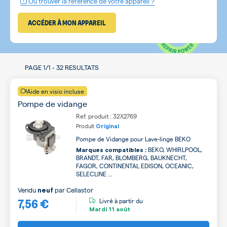
Où trouver la référence de votre appareil ?
ACCÉDER À MON APPAREIL
PAGE
1/1
-
32 RESULTATS
Aide en visio incluse
Pompe de vidange
Ref. produit : 32X2769
Produit
Original
Pompe de Vidange pour Lave-linge BEKO
BEKO, WHIRLPOOL,
Marques compatibles :
BRANDT, FAR, BLOMBERG, BAUKNECHT,
FAGOR, CONTINENTAL EDISON, OCEANIC,
SELECLINE ...
Vendu
par
Cellastor
neuf
7,56 €
Livré à partir du
Mardi
11 août