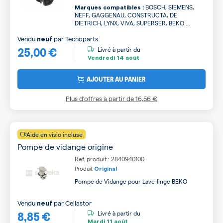
BOSCH, SIEMENS,
Marques compatibles :
NEFF, GAGGENAU, CONSTRUCTA, DE
DIETRICH, LYNX, VIVA, SUPERSER, BEKO ...
Vendu
par
Tecnoparts
neuf
25,00 €
Livré à partir du
Vendredi
14 août
AJOUTER AU PANIER
Plus d’offres à partir de
16,56 €
Aide en visio incluse
Pompe de vidange origine
Ref. produit : 2840940100
Produit
Original
Pompe de Vidange pour Lave-linge BEKO
Vendu
par
Cellastor
neuf
8,85 €
Livré à partir du
Mardi
11 août