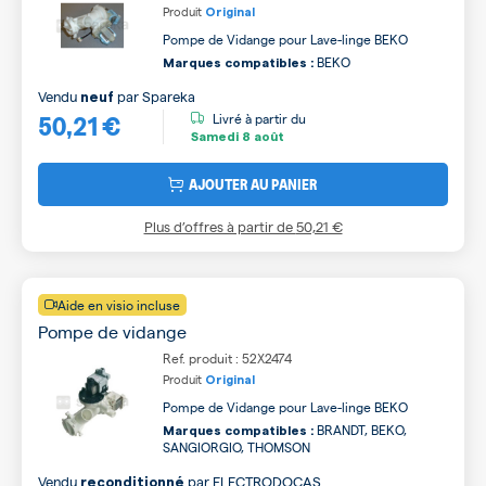
Produit
Original
Pompe de Vidange pour Lave-linge BEKO
BEKO
Marques compatibles :
Vendu
par
Spareka
neuf
50,21 €
Livré à partir du
Samedi
8 août
AJOUTER AU PANIER
Plus d’offres à partir de
50,21 €
Aide en visio incluse
Pompe de vidange
Ref. produit : 52X2474
Produit
Original
Pompe de Vidange pour Lave-linge BEKO
BRANDT, BEKO,
Marques compatibles :
SANGIORGIO, THOMSON
Vendu
par
ELECTRODOCAS
reconditionné