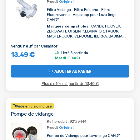
Produit
Original
Filtre Vidange - Filtre Peluche - Filtre
Electrovanne - Aquastop pour Lave-linge
CANDY
CANDY, HOOVER,
Marques compatibles :
ZEROWATT, OTSEIN, KELVINATOR, FAGOR,
MASTERCOOK, VENDOME, IBERNA, BADIMA ...
Vendu
par
Cellastor
neuf
13,49 €
Livré à partir du
Mardi
11 août
AJOUTER AU PANIER
Plus d’offres à partir de
13,49 €
Aide en visio incluse
Pompe de vidange
Ref. produit : 92129444
Produit
Original
Pompe de Vidange pour Lave-linge CANDY