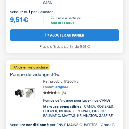
SABA ...
Vendu
par
Cellastor
neuf
9,51 €
Livré à partir du
Mardi
11 août
AJOUTER AU PANIER
Plus d’offres à partir de
9,51 €
Aide en visio incluse
Pompe de vidange 34w
Ref. produit : 91200173
Produit
Original
(5)
Pompe de Vidange pour Lave-linge CANDY
CANDY, ROSIERES,
Marques compatibles :
HOOVER, IBERNA, ZEROWATT, OTSEIN,
BAUMATIC, MAYTAG, KELVINATOR, GASFIRE ...
Vendu
par
ENVIE MAINS OUVERTES - Grade B
reconditionné