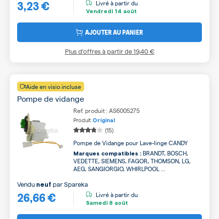
3,23 €
Livré à partir du
Vendredi
14 août
AJOUTER AU PANIER
Plus d’offres à partir de
19,40 €
Aide en visio incluse
Pompe de vidange
Ref. produit : AS6005275
Produit
Original
(15)
Pompe de Vidange pour Lave-linge CANDY
BRANDT, BOSCH,
Marques compatibles :
VEDETTE, SIEMENS, FAGOR, THOMSON, LG,
AEG, SANGIORGIO, WHIRLPOOL ...
Vendu
par
Spareka
neuf
26,66 €
Livré à partir du
Samedi
8 août