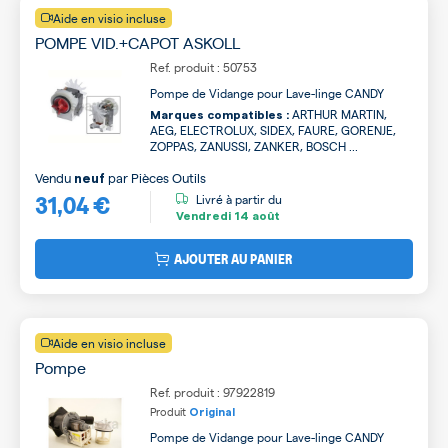
Aide en visio incluse
POMPE VID.+CAPOT ASKOLL
Ref. produit : 50753
Pompe de Vidange pour Lave-linge CANDY
ARTHUR MARTIN,
Marques compatibles :
AEG, ELECTROLUX, SIDEX, FAURE, GORENJE,
ZOPPAS, ZANUSSI, ZANKER, BOSCH ...
Vendu
par
Pièces Outils
neuf
31,04 €
Livré à partir du
Vendredi
14 août
AJOUTER AU PANIER
Aide en visio incluse
Pompe
Ref. produit : 97922819
Produit
Original
Pompe de Vidange pour Lave-linge CANDY