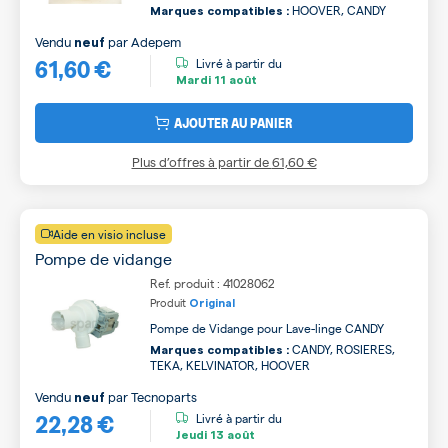
HOOVER, CANDY
Marques compatibles :
Vendu
par
Adepem
neuf
61,60 €
Livré à partir du
Mardi
11 août
AJOUTER AU PANIER
Plus d’offres à partir de
61,60 €
Aide en visio incluse
Pompe de vidange
Ref. produit : 41028062
Produit
Original
Pompe de Vidange pour Lave-linge CANDY
CANDY, ROSIERES,
Marques compatibles :
TEKA, KELVINATOR, HOOVER
Vendu
par
Tecnoparts
neuf
22,28 €
Livré à partir du
Jeudi
13 août