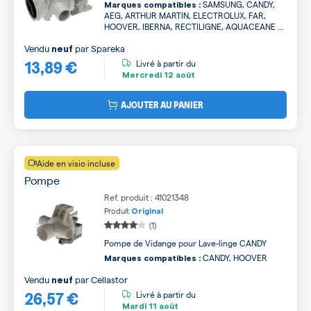
SAMSUNG, CANDY,
Marques compatibles :
AEG, ARTHUR MARTIN, ELECTROLUX, FAR,
HOOVER, IBERNA, RECTILIGNE, AQUACEANE ...
Vendu
par
Spareka
neuf
13,89 €
Livré à partir du
Mercredi
12 août
AJOUTER AU PANIER
Aide en visio incluse
Pompe
Ref. produit : 41021348
Produit
Original
(1)
Pompe de Vidange pour Lave-linge CANDY
CANDY, HOOVER
Marques compatibles :
Vendu
par
Cellastor
neuf
26,57 €
Livré à partir du
Mardi
11 août