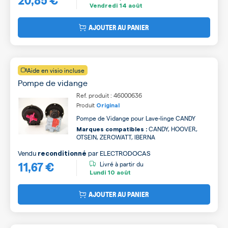
Vendredi
14 août
AJOUTER AU PANIER
Aide en visio incluse
Pompe de vidange
Ref. produit : 46000636
Produit
Original
Pompe de Vidange pour Lave-linge CANDY
CANDY, HOOVER,
Marques compatibles :
OTSEIN, ZEROWATT, IBERNA
Vendu
par
ELECTRODOCAS
reconditionné
11,67 €
Livré à partir du
Lundi
10 août
AJOUTER AU PANIER