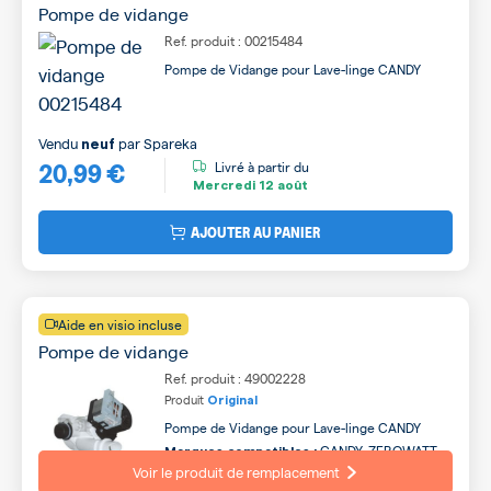
Pompe de vidange
Ref. produit : 00215484
Pompe de Vidange pour Lave-linge CANDY
Vendu
par
Spareka
neuf
20,99 €
Livré à partir du
Mercredi
12 août
AJOUTER AU PANIER
Aide en visio incluse
Pompe de vidange
Ref. produit : 49002228
Produit
Original
Pompe de Vidange pour Lave-linge CANDY
CANDY, ZEROWATT,
Marques compatibles :
HOOVER, KELVINATOR, FIRSTLINE,
Voir le produit de remplacement
MASTERCOOK, BADIMA, OTSEIN, TEKA