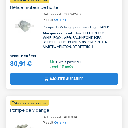
Aide en visio incluse
Hélice moteur de hotte
Ref. produit : C00242767
Produit
Original
Pompe de Vidange pour Lave-linge CANDY
ELECTROLUX,
Marques compatibles :
WHIRLPOOL, AEG, BAUKNECHT, IKEA,
SCHOLTES, HOTPOINT ARISTON, ARTHUR
MARTIN, ARISTON, DE DIETRICH ...
Vendu
par
neuf
30,91 €
Livré à partir du
Jeudi
13 août
AJOUTER AU PANIER
Aide en visio incluse
Pompe de vidange
Ref. produit : 41019104
Produit
Original