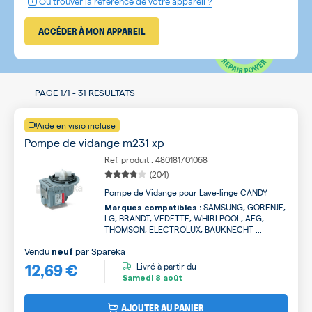
Où trouver la référence de votre appareil ?
ACCÉDER À MON APPAREIL
PAGE
1/1
-
31 RESULTATS
Aide en visio incluse
Pompe de vidange m231 xp
Ref. produit : 480181701068
(204)
Pompe de Vidange pour Lave-linge CANDY
SAMSUNG, GORENJE,
Marques compatibles :
LG, BRANDT, VEDETTE, WHIRLPOOL, AEG,
THOMSON, ELECTROLUX, BAUKNECHT ...
Vendu
par
Spareka
neuf
12,69 €
Livré à partir du
Samedi
8 août
AJOUTER AU PANIER