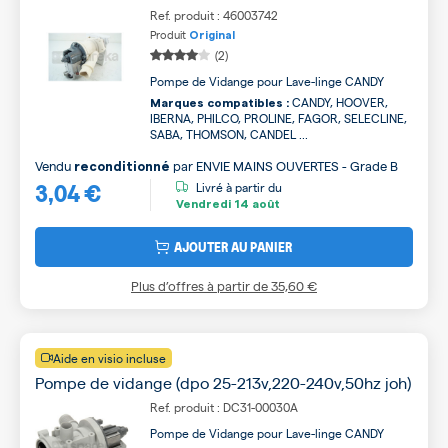
Ref. produit : 46003742
Produit
Original
(2)
Pompe de Vidange pour Lave-linge CANDY
CANDY, HOOVER,
Marques compatibles :
IBERNA, PHILCO, PROLINE, FAGOR, SELECLINE,
SABA, THOMSON, CANDEL ...
Vendu
par
ENVIE MAINS OUVERTES - Grade B
reconditionné
3,04 €
Livré à partir du
Vendredi
14 août
AJOUTER AU PANIER
Plus d’offres à partir de
35,60 €
Aide en visio incluse
Pompe de vidange (dpo 25-213v,220-240v,50hz joh)
Ref. produit : DC31-00030A
Pompe de Vidange pour Lave-linge CANDY