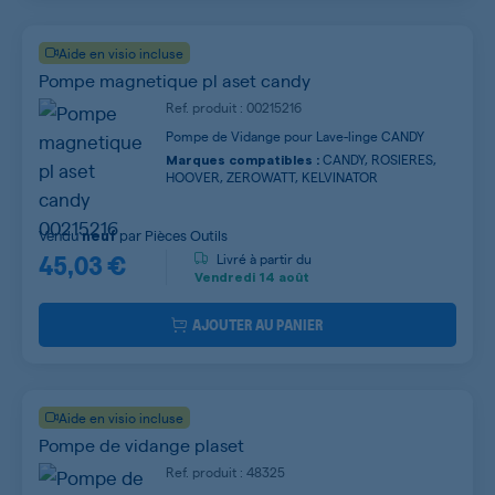
Aide en visio incluse
Pompe magnetique pl aset candy
Ref. produit : 00215216
Pompe de Vidange pour Lave-linge CANDY
CANDY, ROSIERES,
Marques compatibles :
HOOVER, ZEROWATT, KELVINATOR
Vendu
par
Pièces Outils
neuf
45,03 €
Livré à partir du
Vendredi
14 août
AJOUTER AU PANIER
Aide en visio incluse
Pompe de vidange plaset
Ref. produit : 48325