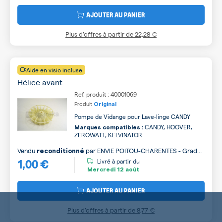
AJOUTER AU PANIER
Plus d’offres à partir de
22,28 €
Aide en visio incluse
Hélice avant
Ref. produit : 40001069
Produit
Original
Pompe de Vidange pour Lave-linge CANDY
CANDY, HOOVER,
Marques compatibles :
ZEROWATT, KELVINATOR
Vendu
par
ENVIE POITOU-CHARENTES - Grade
reconditionné
1,00 €
B
Livré à partir du
Mercredi
12 août
AJOUTER AU PANIER
Plus d’offres à partir de
8,77 €