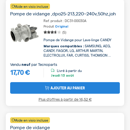
Aide en visio incluse
Pompe de vidange ,dpo25-213,220~240v,50hz,joh
Ref. produit : DC31-00030A
Produit
Original
(5)
Pompe de Vidange pour Lave-linge CANDY
SAMSUNG, AEG,
Marques compatibles :
CANDY, FAGOR, LG, ARTHUR MARTIN,
ELECTROLUX, FAR, CURTISS, THOMSON ...
Vendu
par
Tecnoparts
neuf
17,70 €
Livré à partir du
Jeudi
13 août
AJOUTER AU PANIER
Plus d’offres à partir de
16,52 €
Aide en visio incluse
Pompe de vidange