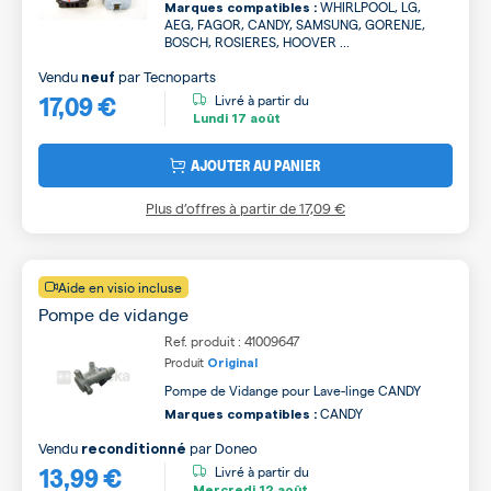
WHIRLPOOL, LG,
Marques compatibles :
AEG, FAGOR, CANDY, SAMSUNG, GORENJE,
BOSCH, ROSIERES, HOOVER ...
Vendu
par
Tecnoparts
neuf
17,09 €
Livré à partir du
Lundi
17 août
AJOUTER AU PANIER
Plus d’offres à partir de
17,09 €
Aide en visio incluse
Pompe de vidange
Ref. produit : 41009647
Produit
Original
Pompe de Vidange pour Lave-linge CANDY
CANDY
Marques compatibles :
Vendu
par
Doneo
reconditionné
13,99 €
Livré à partir du
Mercredi
12 août