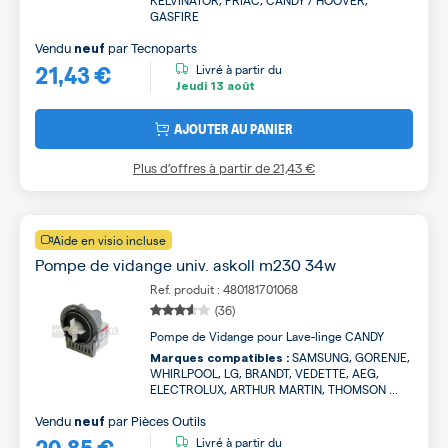
KELVINATOR, FRIAC, CANDY / HOOVER,
GASFIRE
Vendu
par
Tecnoparts
neuf
21,43 €
Livré à partir du
Jeudi
13 août
AJOUTER AU PANIER
Plus d’offres à partir de
21,43 €
Aide en visio incluse
Pompe de vidange univ. askoll m230 34w
Ref. produit : 480181701068
(36)
Pompe de Vidange pour Lave-linge CANDY
SAMSUNG, GORENJE,
Marques compatibles :
WHIRLPOOL, LG, BRANDT, VEDETTE, AEG,
ELECTROLUX, ARTHUR MARTIN, THOMSON ...
Vendu
par
Pièces Outils
neuf
20,85 €
Livré à partir du