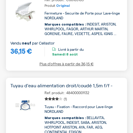
Produit
Original
Fermeture - Securite de Porte pour Lave-linge
NORDLAND
INDESIT, ARISTON,
Marques compatibles :
WHIRLPOOL, FAGOR, ARTHUR MARTIN,
GORENJE, FAURE, VEDETTE, ASPES, IGNIS ...
Vendu
par
Cellastor
neuf
36,15 €
Livré à partir du
Samedi
8 août
Plus d’offres à partir de
36,15 €
Tuyau d'eau alimentation droit/coudé 1,5m f/f -
Ref. produit : 484000001132
(1)
Tuyau - Fixation - Raccord pour Lave-linge
NORDLAND
BELLAVITA,
Marques compatibles :
WHIRLPOOL, INDESIT, SABA, ARISTON,
HOTPOINT ARISTON, AYA, FAR, AEG,
CONTINENTAL EDISON ...