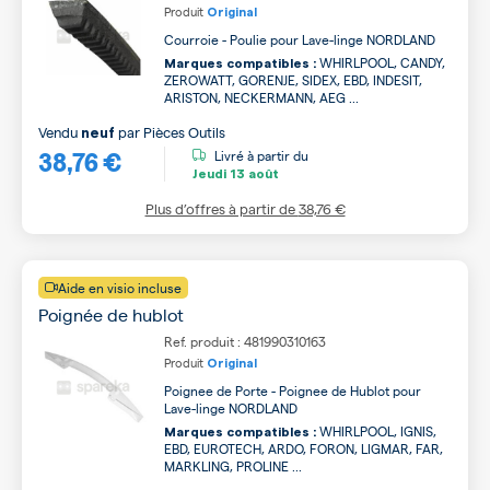
Produit
Original
Courroie - Poulie pour Lave-linge NORDLAND
WHIRLPOOL, CANDY,
Marques compatibles :
ZEROWATT, GORENJE, SIDEX, EBD, INDESIT,
ARISTON, NECKERMANN, AEG ...
Vendu
par
Pièces Outils
neuf
38,76 €
Livré à partir du
Jeudi
13 août
Plus d’offres à partir de
38,76 €
Aide en visio incluse
Poignée de hublot
Ref. produit : 481990310163
Produit
Original
Poignee de Porte - Poignee de Hublot pour
Lave-linge NORDLAND
WHIRLPOOL, IGNIS,
Marques compatibles :
EBD, EUROTECH, ARDO, FORON, LIGMAR, FAR,
MARKLING, PROLINE ...