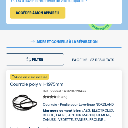
Où trouver la référence de votre appareil ?
ACCÉDER À MON APPAREIL
AIDES ET CONSEILS À LA RÉPARATION
FILTRE
PAGE
1/2
-
83 RESULTATS
Aide en visio incluse
Courroie poly v l=1975mm
Ref. produit : 481281728433
(89)
Courroie - Poulie pour Lave-linge NORDLAND
AEG, ELECTROLUX,
Marques compatibles :
BOSCH, FAURE, ARTHUR MARTIN, SIEMENS,
ZANUSSI, VEDETTE, ZANKER, PROLINE ...