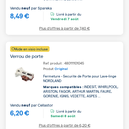
Vendu
par
Spareka
neuf
8,49 €
Livré à partir du
Vendredi
7 août
Plus d’offres à partir de
7,40 €
Aide en visio incluse
Verrou de porte
Ref. produit : 480111101045
Produit
Original
Fermeture - Securite de Porte pour Lave-linge
NORDLAND
INDESIT, WHIRLPOOL,
Marques compatibles :
ARISTON, FAGOR, ARTHUR MARTIN, FAURE,
GORENJE, IGNIS, VEDETTE, ASPES ...
Vendu
par
Cellastor
neuf
6,20 €
Livré à partir du
Samedi
8 août
Plus d’offres à partir de
6,20 €