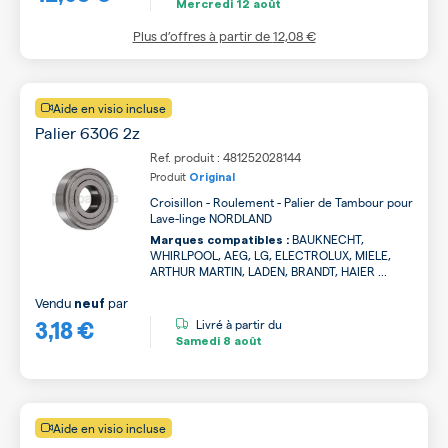
Mercredi
12 août
Plus d’offres à partir de
12,08 €
Aide en visio incluse
Palier 6306 2z
Ref. produit : 481252028144
Produit
Original
Croisillon - Roulement - Palier de Tambour pour
Lave-linge NORDLAND
BAUKNECHT,
Marques compatibles :
WHIRLPOOL, AEG, LG, ELECTROLUX, MIELE,
ARTHUR MARTIN, LADEN, BRANDT, HAIER ...
Vendu
par
neuf
3,18 €
Livré à partir du
Samedi
8 août
Aide en visio incluse