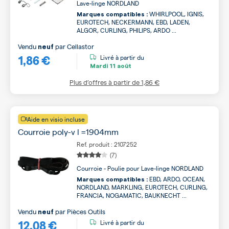
Lave-linge NORDLAND
WHIRLPOOL, IGNIS,
Marques compatibles :
EUROTECH, NECKERMANN, EBD, LADEN,
ALGOR, CURLING, PHILIPS, ARDO ...
Vendu
par
Cellastor
neuf
1,86 €
Livré à partir du
Mardi
11 août
Plus d’offres à partir de
1,86 €
Aide en visio incluse
Courroie poly-v l =1904mm
Ref. produit : 2107252
(7)
Courroie - Poulie pour Lave-linge NORDLAND
EBD, ARDO, OCEAN,
Marques compatibles :
NORDLAND, MARKLING, EUROTECH, CURLING,
FRANCIA, NOGAMATIC, BAUKNECHT ...
Vendu
par
Pièces Outils
neuf
12,08 €
Livré à partir du