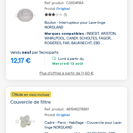
Ref. produit : C00041184
Produit
Original
(1)
Bouton - Interrupteur pour Lave-linge
NORDLAND
INDESIT, ARISTON,
Marques compatibles :
WHIRLPOOL, CANDY, SCHOLTES, FAGOR,
ROSIERES, FAR, BAUKNECHT, EBD ...
Vendu
par
Tecnoparts
neuf
12,17 €
Livré à partir du
Mercredi
12 août
Plus d’offres à partir de
11,60 €
Aide en visio incluse
Couvercle de filtre
Ref. produit : 481946278861
Produit
Original
Cadre - Paroi - Habillage - Couvercle pour Lave-
linge NORDLAND