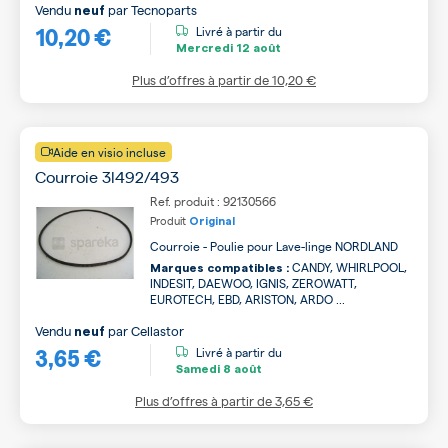
Vendu
par
Tecnoparts
neuf
10,20 €
Livré à partir du
Mercredi
12 août
Plus d’offres à partir de
10,20 €
Aide en visio incluse
Courroie 3l492/493
Ref. produit : 92130566
Produit
Original
Courroie - Poulie pour Lave-linge NORDLAND
CANDY, WHIRLPOOL,
Marques compatibles :
INDESIT, DAEWOO, IGNIS, ZEROWATT,
EUROTECH, EBD, ARISTON, ARDO ...
Vendu
par
Cellastor
neuf
3,65 €
Livré à partir du
Samedi
8 août
Plus d’offres à partir de
3,65 €