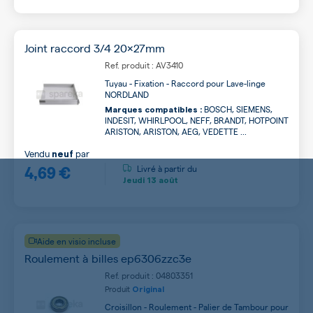
Joint raccord 3/4 20x27mm
Ref. produit : AV3410
Tuyau - Fixation - Raccord pour Lave-linge
NORDLAND
BOSCH, SIEMENS,
Marques compatibles :
INDESIT, WHIRLPOOL, NEFF, BRANDT, HOTPOINT
ARISTON, ARISTON, AEG, VEDETTE ...
Vendu
par
neuf
4,69 €
Livré à partir du
Jeudi
13 août
Aide en visio incluse
Roulement à billes ep6306zzc3e
Ref. produit : 04803351
Produit
Original
Croisillon - Roulement - Palier de Tambour pour