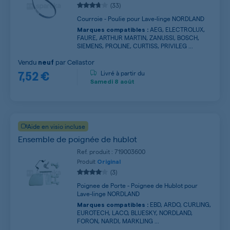
(33)
Courroie - Poulie pour Lave-linge NORDLAND
AEG, ELECTROLUX,
Marques compatibles :
FAURE, ARTHUR MARTIN, ZANUSSI, BOSCH,
SIEMENS, PROLINE, CURTISS, PRIVILEG ...
Vendu
par
Cellastor
neuf
7,52 €
Livré à partir du
Samedi
8 août
Aide en visio incluse
Ensemble de poignée de hublot
Ref. produit : 719003600
Produit
Original
(3)
Poignee de Porte - Poignee de Hublot pour
Lave-linge NORDLAND
EBD, ARDO, CURLING,
Marques compatibles :
EUROTECH, LACO, BLUESKY, NORDLAND,
FORON, NARDI, MARKLING ...