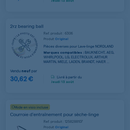
Jeudi
13 août
2rz bearing ball
Ref. produit : 6306
Produit
Original
Pièces diverses pour Lave-linge NORDLAND
BAUKNECHT, AEG,
Marques compatibles :
WHIRLPOOL, LG, ELECTROLUX, ARTHUR
MARTIN, MIELE, LADEN, BRANDT, HAIER ...
Vendu
par
neuf
30,62 €
Livré à partir du
Jeudi
13 août
Aide en visio incluse
Courroie d'entraînement pour sèche-linge
Ref. produit : 1258288107
Produit
Original