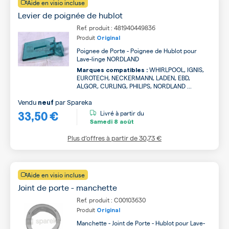
Aide en visio incluse
Levier de poignée de hublot
Ref. produit : 481940449836
Produit
Original
Poignee de Porte - Poignee de Hublot pour
Lave-linge NORDLAND
WHIRLPOOL, IGNIS,
Marques compatibles :
EUROTECH, NECKERMANN, LADEN, EBD,
ALGOR, CURLING, PHILIPS, NORDLAND ...
Vendu
par
Spareka
neuf
33,50 €
Livré à partir du
Samedi
8 août
Plus d’offres à partir de
30,73 €
Aide en visio incluse
Joint de porte - manchette
Ref. produit : C00103630
Produit
Original
Manchette - Joint de Porte - Hublot pour Lave-