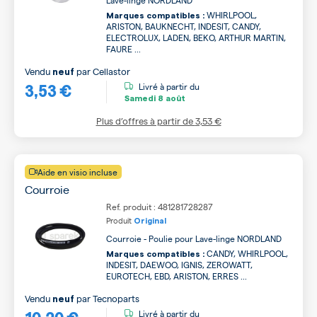
Lave-linge NORDLAND
WHIRLPOOL,
Marques compatibles :
ARISTON, BAUKNECHT, INDESIT, CANDY,
ELECTROLUX, LADEN, BEKO, ARTHUR MARTIN,
FAURE ...
Vendu
par
Cellastor
neuf
3,53 €
Livré à partir du
Samedi
8 août
Plus d’offres à partir de
3,53 €
Aide en visio incluse
Courroie
Ref. produit : 481281728287
Produit
Original
Courroie - Poulie pour Lave-linge NORDLAND
CANDY, WHIRLPOOL,
Marques compatibles :
INDESIT, DAEWOO, IGNIS, ZEROWATT,
EUROTECH, EBD, ARISTON, ERRES ...
Vendu
par
Tecnoparts
neuf
10,20 €
Livré à partir du