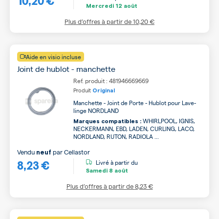
Mercredi
12 août
Plus d’offres à partir de
10,20 €
Aide en visio incluse
Joint de hublot - manchette
Ref. produit : 481946669669
Produit
Original
Manchette - Joint de Porte - Hublot pour Lave-
linge NORDLAND
WHIRLPOOL, IGNIS,
Marques compatibles :
NECKERMANN, EBD, LADEN, CURLING, LACO,
NORDLAND, RUTON, RADIOLA ...
Vendu
par
Cellastor
neuf
8,23 €
Livré à partir du
Samedi
8 août
Plus d’offres à partir de
8,23 €