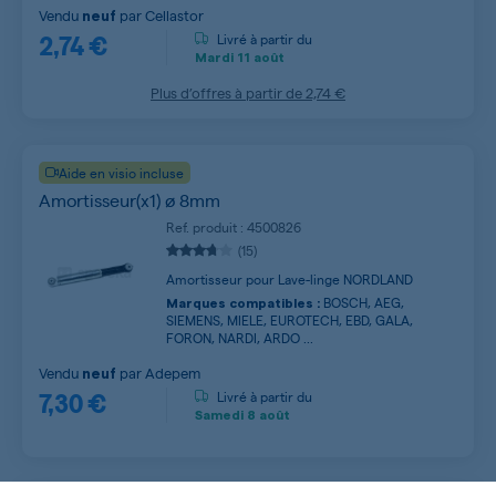
Vendu
par
Cellastor
neuf
2,74 €
Livré à partir du
Mardi
11 août
Plus d’offres à partir de
2,74 €
Aide en visio incluse
Amortisseur(x1) ø 8mm
Ref. produit : 4500826
(15)
Amortisseur pour Lave-linge NORDLAND
BOSCH, AEG,
Marques compatibles :
SIEMENS, MIELE, EUROTECH, EBD, GALA,
FORON, NARDI, ARDO ...
Vendu
par
Adepem
neuf
7,30 €
Livré à partir du
Samedi
8 août