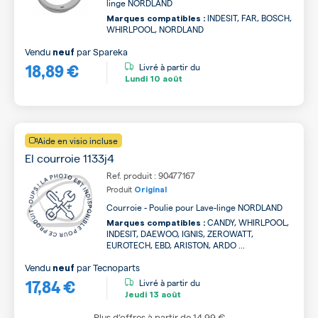
linge NORDLAND
INDESIT, FAR, BOSCH,
Marques compatibles :
WHIRLPOOL, NORDLAND
Vendu
par
Spareka
neuf
18,89 €
Livré à partir du
Lundi
10 août
Aide en visio incluse
El courroie 1133j4
Ref. produit : 90477167
Produit
Original
Courroie - Poulie pour Lave-linge NORDLAND
CANDY, WHIRLPOOL,
Marques compatibles :
INDESIT, DAEWOO, IGNIS, ZEROWATT,
EUROTECH, EBD, ARISTON, ARDO ...
Vendu
par
Tecnoparts
neuf
17,84 €
Livré à partir du
Jeudi
13 août
Plus d’offres à partir de
14,99 €