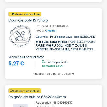
Aide en visio incluse
Courroie poly 1975h5.p
Ref. produit : C00144803
Produit
Original
Courroie - Poulie pour Lave-linge NORDLAND
AEG, ELECTROLUX,
Marques compatibles :
FAURE, WHIRLPOOL, INDESIT, ZANUSSI,
VEDETTE, BRANDT, MIELE, ARTHUR MARTIN ...
Vendu
par
Cellastor
neuf
5,27 €
Livré à partir du
Samedi
8 août
Plus d’offres à partir de
5,27 €
Aide en visio incluse
Poignée de hublot 65x20x40mm
Ref. produit : 481949869837