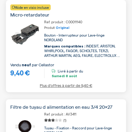
Aide en visio incluse
Micro-retardateur
Ref. produit : C00011140
Produit
Original
Bouton - Interrupteur pour Lave-linge
NORDLAND
INDESIT, ARISTON,
Marques compatibles :
WHIRLPOOL, FAGOR, SCHOLTES, TERZI,
ARTHUR MARTIN, AEG, FAURE, ELECTROLUX ...
Vendu
par
Cellastor
neuf
9,40 €
Livré à partir du
Samedi
8 août
Plus d’offres à partir de
9,40 €
Filtre de tuyau d alimentation en eau 3/4 20x27
Ref. produit : AV3411
(1)
Tuyau - Fixation - Raccord pour Lave-linge