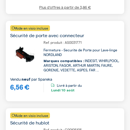
Plus d’offres à partir de
3,86 €
Aide en visio incluse
Sécurité de porte avec connecteur
Ref. produit : AS0031771
Fermeture - Securite de Porte pour Lave-linge
NORDLAND
INDESIT, WHIRLPOOL,
Marques compatibles :
ARISTON, FAGOR, ARTHUR MARTIN, FAURE,
GORENJE, VEDETTE, ASPES, FAR ...
Vendu
par
Spareka
neuf
6,56 €
Livré à partir du
Lundi
10 août
Aide en visio incluse
Sécurité de hublot
Ref. produit : C00105105