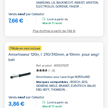
SAMSUNG, LG, BAUKNECHT, INDESIT, ARISTON,
ELECTROLUX, GORENJE, FAGOR ...
Vendu
par
Cellastor
neuf
7,66 €
Livré à partir du
Mardi
11 août
Plus d’offres à partir de
7,66 €
Aide en visio incluse
Amortisseur 120n, l: 210/310mm, ø 10mm. pour aeg/
bsh
Ref. produit : 4055211207
(3)
Amortisseur pour Lave-linge NORDLAND
BOSCH, AEG,
Marques compatibles :
SIEMENS, MIELE, BRANDT, EUROTECH, BALAY,
EBD, NEFF, THOMSON ...
Vendu
par
Cellastor
neuf
3,86 €
Livré à partir du
Mardi
11 août