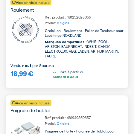
Aide en visio incluse
Roulement
Ref. produit : 481252028066
Produit
Original
Croisillon - Roulement - Palier de Tambour pour
Lave-linge NORDLAND
WHIRLPOOL,
Marques compatibles :
ARISTON, BAUKNECHT, INDESIT, CANDY,
ELECTROLUX, AEG, LADEN, ARTHUR MARTIN,
FAURE ...
Vendu
par
Spareka
neuf
18,99 €
Livré à partir du
Samedi
8 août
Aide en visio incluse
Poignée de hublot
Ref. produit : 481949869837
Produit
Original
Poignee de Porte - Poignee de Hublot pour