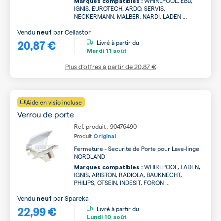
WHIRLPOOL, EBD,
Marques compatibles :
IGNIS, EUROTECH, ARDO, SERVIS,
NECKERMANN, MALBER, NARDI, LADEN ...
Vendu
par
Cellastor
neuf
20,87 €
Livré à partir du
Mardi
11 août
Plus d’offres à partir de
20,87 €
Aide en visio incluse
Verrou de porte
Ref. produit : 90476490
Produit
Original
Fermeture - Securite de Porte pour Lave-linge
NORDLAND
WHIRLPOOL, LADEN,
Marques compatibles :
IGNIS, ARISTON, RADIOLA, BAUKNECHT,
PHILIPS, OTSEIN, INDESIT, FORON ...
Vendu
par
Spareka
neuf
22,99 €
Livré à partir du
Lundi
10 août