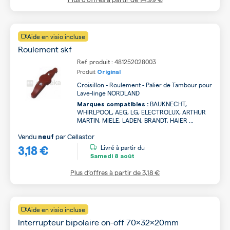
Aide en visio incluse
Roulement skf
Ref. produit : 481252028003
Produit
Original
Croisillon - Roulement - Palier de Tambour pour
Lave-linge NORDLAND
BAUKNECHT,
Marques compatibles :
WHIRLPOOL, AEG, LG, ELECTROLUX, ARTHUR
MARTIN, MIELE, LADEN, BRANDT, HAIER ...
Vendu
par
Cellastor
neuf
3,18 €
Livré à partir du
Samedi
8 août
Plus d’offres à partir de
3,18 €
Aide en visio incluse
Interrupteur bipolaire on-off 70x32x20mm