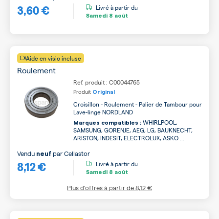
3,60 €
Livré à partir du
Samedi
8 août
Aide en visio incluse
Roulement
Ref. produit : C00044765
Produit
Original
Croisillon - Roulement - Palier de Tambour pour
Lave-linge NORDLAND
WHIRLPOOL,
Marques compatibles :
SAMSUNG, GORENJE, AEG, LG, BAUKNECHT,
ARISTON, INDESIT, ELECTROLUX, ASKO ...
Vendu
par
Cellastor
neuf
8,12 €
Livré à partir du
Samedi
8 août
Plus d’offres à partir de
8,12 €