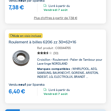
Vendu
par
Spareka
neuf
7,38 €
Livré à partir du
Vendredi
7 août
Plus d’offres à partir de
7,38 €
Aide en visio incluse
Roulement à billes 6206 zz 30x62x16
Ref. produit : C00044765
(30)
Croisillon - Roulement - Palier de Tambour pour
Lave-linge NORDLAND
WHIRLPOOL, AEG,
Marques compatibles :
SAMSUNG, BAUKNECHT, GORENJE, ARISTON,
INDESIT, LG, ELECTROLUX, BRANDT ...
Vendu
par
Spareka
neuf
6,40 €
Livré à partir du
Vendredi
7 août