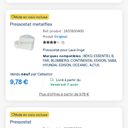
Aide en visio incluse
Pressostat metalflex
Ref. produit : 2833830400
Produit
Original
(1)
Pressostat pour Lave-linge
BEKO, ESSENTIEL B,
Marques compatibles :
FAR, BLOMBERG, CONTINENTAL EDISON, SABA,
HYUNDAI, EDISON, OCEANIC, ALTUS ...
Vendu
par
Cellastor
neuf
9,78 €
Livré à partir du
Vendredi
7 août
Plus d’offres à partir de
9,78 €
Aide en visio incluse
Pressostat