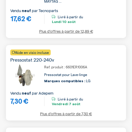
MAYTAG ...
Vendu
par
Tecnoparts
neuf
17,62 €
Livré à partir du
Lundi
10 août
Plus d’offres à partir de
12,89 €
Aide en visio incluse
Pressostat 220-240v
Ref. produit : 6601ER1006A
Pressostat pour Lave-linge
LG
Marques compatibles :
Vendu
par
Adepem
neuf
7,30 €
Livré à partir du
Vendredi
7 août
Plus d’offres à partir de
7,30 €