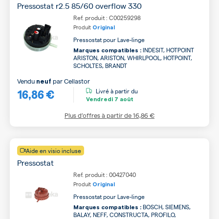
Pressostat r2.5 85/60 overflow 330
Ref. produit : C00259298
Produit
Original
Pressostat pour Lave-linge
INDESIT, HOTPOINT
Marques compatibles :
ARISTON, ARISTON, WHIRLPOOL, HOTPOINT,
SCHOLTES, BRANDT
Vendu
par
Cellastor
neuf
16,86 €
Livré à partir du
Vendredi
7 août
Plus d’offres à partir de
16,86 €
Aide en visio incluse
Pressostat
Ref. produit : 00427040
Produit
Original
Pressostat pour Lave-linge
BOSCH, SIEMENS,
Marques compatibles :
BALAY, NEFF, CONSTRUCTA, PROFILO,