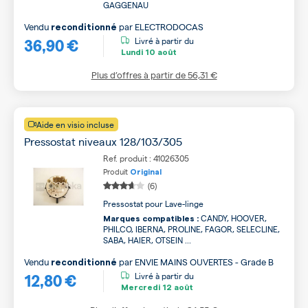
GAGGENAU
Vendu
par
ELECTRODOCAS
reconditionné
36,90 €
Livré à partir du
Lundi
10 août
Plus d’offres à partir de
56,31 €
Aide en visio incluse
Pressostat niveaux 128/103/305
Ref. produit : 41026305
Produit
Original
(6)
Pressostat pour Lave-linge
CANDY, HOOVER,
Marques compatibles :
PHILCO, IBERNA, PROLINE, FAGOR, SELECLINE,
SABA, HAIER, OTSEIN ...
Vendu
par
ENVIE MAINS OUVERTES - Grade B
reconditionné
12,80 €
Livré à partir du
Mercredi
12 août