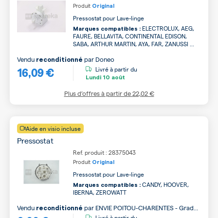
Produit
Original
Pressostat pour Lave-linge
ELECTROLUX, AEG,
Marques compatibles :
FAURE, BELLAVITA, CONTINENTAL EDISON,
SABA, ARTHUR MARTIN, AYA, FAR, ZANUSSI ...
Vendu
par
Doneo
reconditionné
16,09 €
Livré à partir du
Lundi
10 août
Plus d’offres à partir de
22,02 €
Aide en visio incluse
Pressostat
Ref. produit : 28375043
Produit
Original
Pressostat pour Lave-linge
CANDY, HOOVER,
Marques compatibles :
IBERNA, ZEROWATT
Vendu
par
ENVIE POITOU-CHARENTES - Grade
reconditionné
B
Livré à partir du