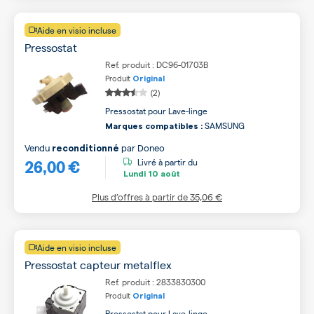
Aide en visio incluse
Pressostat
Ref. produit : DC96-01703B
Produit
Original
(2)
Pressostat pour Lave-linge
SAMSUNG
Marques compatibles :
Vendu
par
Doneo
reconditionné
26,00 €
Livré à partir du
Lundi
10 août
Plus d’offres à partir de
35,06 €
Aide en visio incluse
Pressostat capteur metalflex
Ref. produit : 2833830300
Produit
Original
Pressostat pour Lave-linge