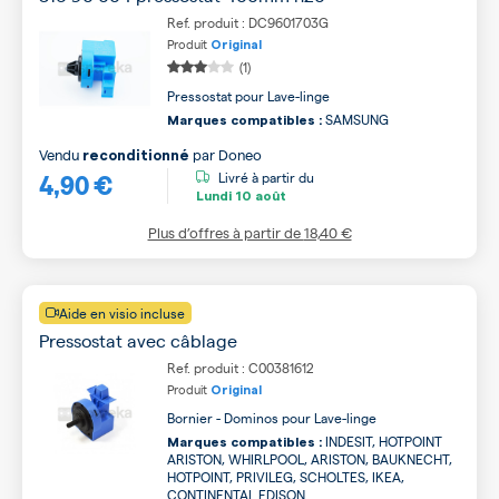
Ref. produit : DC9601703G
Produit
Original
(1)
Pressostat pour Lave-linge
SAMSUNG
Marques compatibles :
Vendu
par
Doneo
reconditionné
4,90 €
Livré à partir du
Lundi
10 août
Plus d’offres à partir de
18,40 €
Aide en visio incluse
Pressostat avec câblage
Ref. produit : C00381612
Produit
Original
Bornier - Dominos pour Lave-linge
INDESIT, HOTPOINT
Marques compatibles :
ARISTON, WHIRLPOOL, ARISTON, BAUKNECHT,
HOTPOINT, PRIVILEG, SCHOLTES, IKEA,
CONTINENTAL EDISON