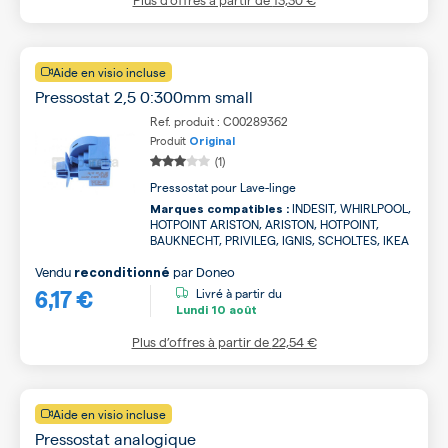
Aide en visio incluse
Pressostat 2,5 0:300mm small
Ref. produit : C00289362
Produit
Original
(1)
Pressostat pour Lave-linge
INDESIT, WHIRLPOOL,
Marques compatibles :
HOTPOINT ARISTON, ARISTON, HOTPOINT,
BAUKNECHT, PRIVILEG, IGNIS, SCHOLTES, IKEA
Vendu
par
Doneo
reconditionné
6,17 €
Livré à partir du
Lundi
10 août
Plus d’offres à partir de
22,54 €
Aide en visio incluse
Pressostat analogique