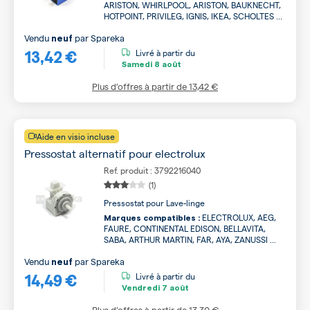
ARISTON, WHIRLPOOL, ARISTON, BAUKNECHT,
HOTPOINT, PRIVILEG, IGNIS, IKEA, SCHOLTES ...
Vendu
par
Spareka
neuf
13,42 €
Livré à partir du
Samedi
8 août
Plus d’offres à partir de
13,42 €
Aide en visio incluse
Pressostat alternatif pour electrolux
Ref. produit : 3792216040
(1)
Pressostat pour Lave-linge
ELECTROLUX, AEG,
Marques compatibles :
FAURE, CONTINENTAL EDISON, BELLAVITA,
SABA, ARTHUR MARTIN, FAR, AYA, ZANUSSI ...
Vendu
par
Spareka
neuf
14,49 €
Livré à partir du
Vendredi
7 août
Plus d’offres à partir de
13,30 €