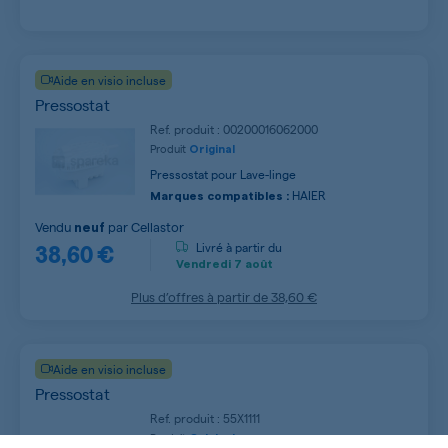
Aide en visio incluse
Pressostat
Ref. produit : 00200016062000
Produit
Original
Pressostat pour Lave-linge
HAIER
Marques compatibles :
Vendu
par
Cellastor
neuf
38,60 €
Livré à partir du
Vendredi
7 août
Plus d’offres à partir de
38,60 €
Aide en visio incluse
Pressostat
Ref. produit : 55X1111
Produit
Original