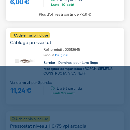
6,00 €
Lundi
10 août
Plus d’offres à partir de
77,31 €
Aide en visio incluse
Câblage pressostat
Ref. produit : 00613645
Produit
Original
Bornier - Dominos pour Lave-linge
BOSCH, SIEMENS,
Marques compatibles :
CONSTRUCTA, VIVA, NEFF
Vendu
par
Spareka
neuf
11,24 €
Livré à partir du
Jeudi
20 août
Aide en visio incluse
Pressostat niveau 110/75 vpl arcadia