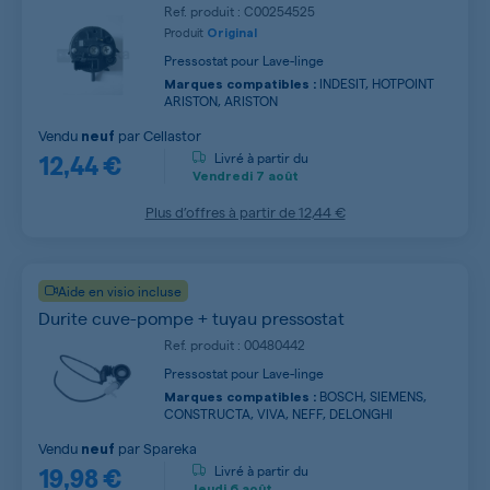
Ref. produit : C00254525
Produit
Original
Pressostat pour Lave-linge
INDESIT, HOTPOINT
Marques compatibles :
ARISTON, ARISTON
Vendu
par
Cellastor
neuf
12,44 €
Livré à partir du
Vendredi
7 août
Plus d’offres à partir de
12,44 €
Aide en visio incluse
Durite cuve-pompe + tuyau pressostat
Ref. produit : 00480442
Pressostat pour Lave-linge
BOSCH, SIEMENS,
Marques compatibles :
CONSTRUCTA, VIVA, NEFF, DELONGHI
Vendu
par
Spareka
neuf
19,98 €
Livré à partir du
Jeudi
6 août