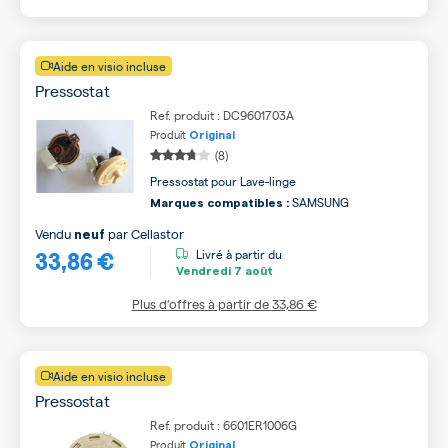
Aide en visio incluse
Pressostat
Ref. produit : DC9601703A
Produit
Original
(8)
Pressostat pour Lave-linge
SAMSUNG
Marques compatibles :
Vendu
par
Cellastor
neuf
33,86 €
Livré à partir du
Vendredi
7 août
Plus d’offres à partir de
33,86 €
Aide en visio incluse
Pressostat
Ref. produit : 6601ER1006G
Produit
Original