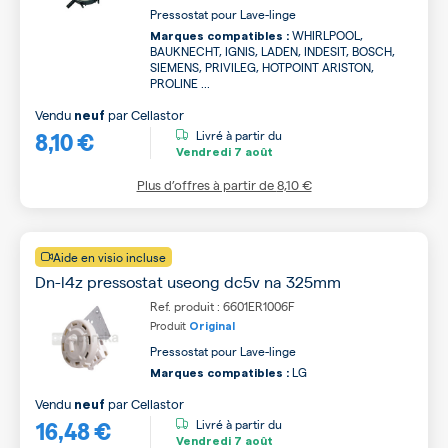
Pressostat pour Lave-linge
WHIRLPOOL,
Marques compatibles :
BAUKNECHT, IGNIS, LADEN, INDESIT, BOSCH,
SIEMENS, PRIVILEG, HOTPOINT ARISTON,
PROLINE ...
Vendu
par
Cellastor
neuf
8,10 €
Livré à partir du
Vendredi
7 août
Plus d’offres à partir de
8,10 €
Aide en visio incluse
Dn-l4z pressostat useong dc5v na 325mm
Ref. produit : 6601ER1006F
Produit
Original
Pressostat pour Lave-linge
LG
Marques compatibles :
Vendu
par
Cellastor
neuf
16,48 €
Livré à partir du
Vendredi
7 août