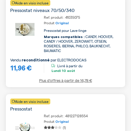
Aide en visio incluse
Pressostat niveaux 70/50/340
Ref. produit : 41035075
Produit
Original
Pressostat pour Lave-linge
CANDY, HOOVER,
Marques compatibles :
CANDY / HOOVER, ZEROWATT, OTSEIN,
ROSIERES, IBERNA, PHILCO, BAUKNECHT,
BAUMATIC
Vendu
par
ELECTRODOCAS
reconditionné
11,96 €
Livré à partir du
Lundi
10 août
Plus d’offres à partir de
16,78 €
Aide en visio incluse
Pressostat
Ref. produit : 481227128554
Produit
Original
(1)