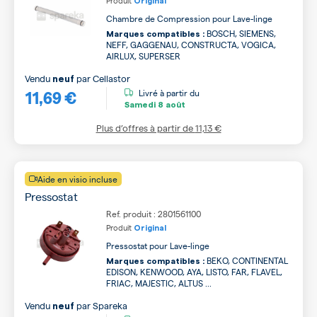
Produit
Original
Chambre de Compression pour Lave-linge
BOSCH, SIEMENS,
Marques compatibles :
NEFF, GAGGENAU, CONSTRUCTA, VOGICA,
AIRLUX, SUPERSER
Vendu
par
Cellastor
neuf
11,69 €
Livré à partir du
Samedi
8 août
Plus d’offres à partir de
11,13 €
Aide en visio incluse
Pressostat
Ref. produit : 2801561100
Produit
Original
Pressostat pour Lave-linge
BEKO, CONTINENTAL
Marques compatibles :
EDISON, KENWOOD, AYA, LISTO, FAR, FLAVEL,
FRIAC, MAJESTIC, ALTUS ...
Vendu
par
Spareka
neuf