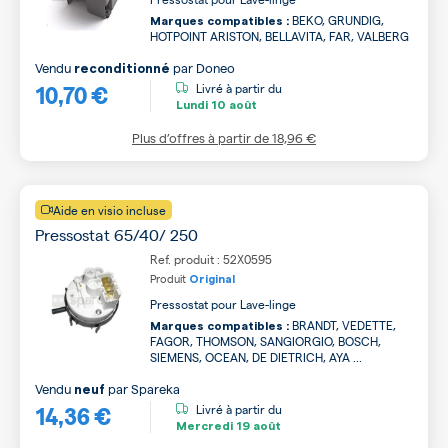
BEKO, GRUNDIG,
Marques compatibles :
HOTPOINT ARISTON, BELLAVITA, FAR, VALBERG
Vendu
par
Doneo
reconditionné
10,70 €
Livré à partir du
Lundi
10 août
Plus d’offres à partir de
18,96 €
Aide en visio incluse
Pressostat 65/40/ 250
Ref. produit : 52X0595
Produit
Original
Pressostat pour Lave-linge
BRANDT, VEDETTE,
Marques compatibles :
FAGOR, THOMSON, SANGIORGIO, BOSCH,
SIEMENS, OCEAN, DE DIETRICH, AYA ...
Vendu
par
Spareka
neuf
14,36 €
Livré à partir du
Mercredi
19 août