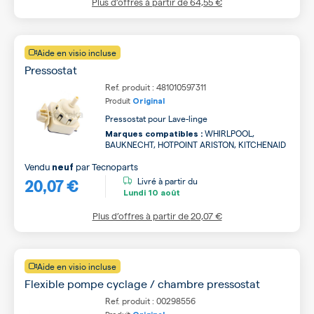
Plus d’offres à partir de
64,55 €
Aide en visio incluse
Pressostat
Ref. produit : 481010597311
Produit
Original
Pressostat pour Lave-linge
WHIRLPOOL,
Marques compatibles :
BAUKNECHT, HOTPOINT ARISTON, KITCHENAID
Vendu
par
Tecnoparts
neuf
20,07 €
Livré à partir du
Lundi
10 août
Plus d’offres à partir de
20,07 €
Aide en visio incluse
Flexible pompe cyclage / chambre pressostat
Ref. produit : 00298556