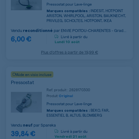
Pressostat pour Lave-linge
INDESIT, HOTPOINT
Marques compatibles :
ARISTON, WHIRLPOOL, ARISTON, BAUKNECHT,
PRIVILEG, SCHOLTES, HOTPOINT, IKEA
Vendu
par
ENVIE POITOU-CHARENTES - Grade
reconditionné
6,00 €
B
Livré à partir du
Lundi
10 août
Plus d’offres à partir de
19,99 €
Aide en visio incluse
Pressostat
Ref. produit : 2828170300
Produit
Original
Pressostat pour Lave-linge
BEKO, FAR,
Marques compatibles :
ESSENTIEL B, ALTUS, BLOMBERG
Vendu
par
Spareka
neuf
39,84 €
Livré à partir du
Vendredi
21 août