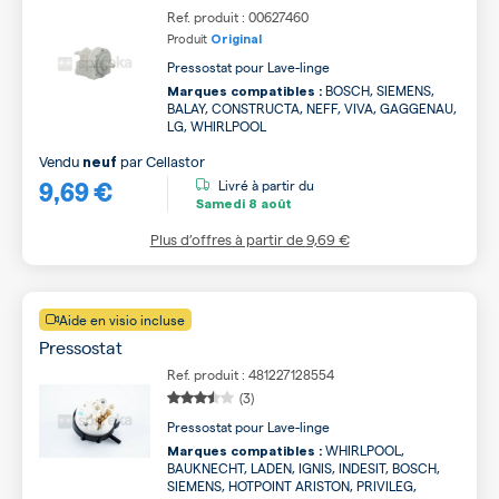
Ref. produit : 00627460
Produit
Original
Pressostat pour Lave-linge
BOSCH, SIEMENS,
Marques compatibles :
BALAY, CONSTRUCTA, NEFF, VIVA, GAGGENAU,
LG, WHIRLPOOL
Vendu
par
Cellastor
neuf
9,69 €
Livré à partir du
Samedi
8 août
Plus d’offres à partir de
9,69 €
Aide en visio incluse
Pressostat
Ref. produit : 481227128554
(3)
Pressostat pour Lave-linge
WHIRLPOOL,
Marques compatibles :
BAUKNECHT, LADEN, IGNIS, INDESIT, BOSCH,
SIEMENS, HOTPOINT ARISTON, PRIVILEG,