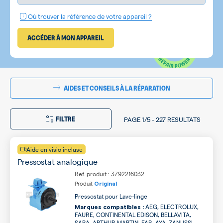
Où trouver la référence de votre appareil ?
ACCÉDER À MON APPAREIL
AIDES ET CONSEILS À LA RÉPARATION
FILTRE
PAGE
1/5
-
227 RESULTATS
Aide en visio incluse
Pressostat analogique
Ref. produit : 3792216032
Produit
Original
Pressostat pour Lave-linge
AEG, ELECTROLUX,
Marques compatibles :
FAURE, CONTINENTAL EDISON, BELLAVITA,
SABA, ARTHUR MARTIN, FAR, AYA, ZANUSSI ...