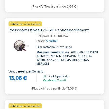
Plus d’offres à partir de
6,64 €
Aide en visio incluse
Pressostat 1 niveau 76-50 + antidebordement
Ref. produit : C00110332
Produit
Original
Pressostat pour Lave-linge
ARISTON, HOTPOINT
Marques compatibles :
ARISTON, INDESIT, HOTPOINT, SCHOLTES,
WHIRLPOOL, ARTHUR MARTIN, CREDA,
MERLONI
Vendu
par
Cellastor
neuf
13,06 €
Livré à partir du
Vendredi
7 août
Plus d’offres à partir de
13,06 €
Aide en visio incluse