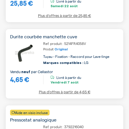
25,85 €
Livré à partir du
Samedi
22 août
Plus d’offres à partir de
25,85 €
Durite courbée manchette cuve
Ref. produit : 5214FR4058V
Produit
Original
Tuyau - Fixation - Raccord pour Lave-linge
LG
Marques compatibles :
Vendu
par
Cellastor
neuf
4,65 €
Livré à partir du
Vendredi
7 août
Plus d’offres à partir de
4,65 €
Aide en visio incluse
Pressostat analogique
Ref. produit : 3792216040