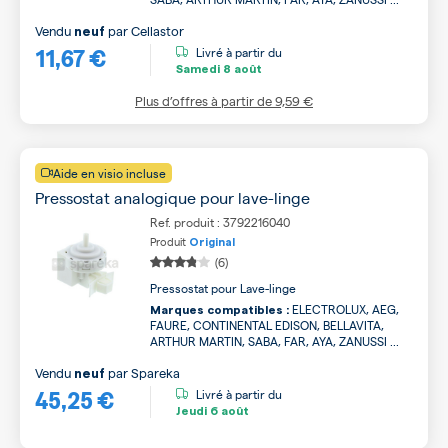
Vendu
par
Cellastor
neuf
11,67 €
Livré à partir du
Samedi
8 août
Plus d’offres à partir de
9,59 €
Aide en visio incluse
Pressostat analogique pour lave-linge
Ref. produit : 3792216040
Produit
Original
(6)
Pressostat pour Lave-linge
ELECTROLUX, AEG,
Marques compatibles :
FAURE, CONTINENTAL EDISON, BELLAVITA,
ARTHUR MARTIN, SABA, FAR, AYA, ZANUSSI ...
Vendu
par
Spareka
neuf
45,25 €
Livré à partir du
Jeudi
6 août