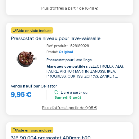
Plus d’offres à partir de
16,48 €
Aide en visio incluse
Pressostat de niveau pour lave-vaisselle
Ref. produit : 1528189028
Produit
Original
Pressostat pour Lave-linge
ELECTROLUX, AEG,
Marques compatibles :
FAURE, ARTHUR MARTIN, ZANUSSI, IKEA,
PROGRESS, CURTISS, ZOPPAS, ZANKER ...
Vendu
par
Cellastor
neuf
9,95 €
Livré à partir du
Samedi
8 août
Plus d’offres à partir de
9,95 €
Aide en visio incluse
316 90 004 pressostat 400mm h20