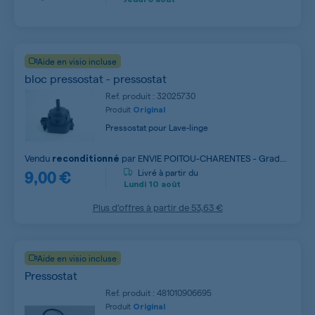
Aide en visio incluse
bloc pressostat - pressostat
Ref. produit : 32025730
Produit
Original
Pressostat pour Lave-linge
Vendu
par
ENVIE POITOU-CHARENTES - Grade
reconditionné
9,00 €
B
Livré à partir du
Lundi
10 août
Plus d’offres à partir de
53,63 €
Aide en visio incluse
Pressostat
Ref. produit : 481010906695
Produit
Original