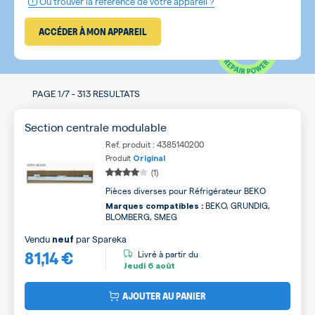
Où trouver la référence de votre appareil ?
ACCÉDER À MON APPAREIL
PAGE
1/7
-
313 RESULTATS
Section centrale modulable
Ref. produit : 4385140200
Produit
Original
(1)
Pièces diverses pour Réfrigérateur BEKO
BEKO, GRUNDIG,
Marques compatibles :
BLOMBERG, SMEG
Vendu
par
Spareka
neuf
81,14 €
Livré à partir du
Jeudi
6 août
AJOUTER AU PANIER