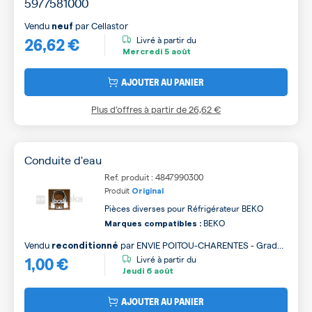
Vendu
par
Cellastor
neuf
26,62 €
Livré à partir du
Mercredi
5 août
AJOUTER AU PANIER
Plus d’offres à partir de
26,62 €
Conduite d'eau
Ref. produit : 4847990300
Produit
Original
Pièces diverses pour Réfrigérateur BEKO
BEKO
Marques compatibles :
Vendu
par
ENVIE POITOU-CHARENTES - Grade
reconditionné
1,00 €
B
Livré à partir du
Jeudi
6 août
AJOUTER AU PANIER