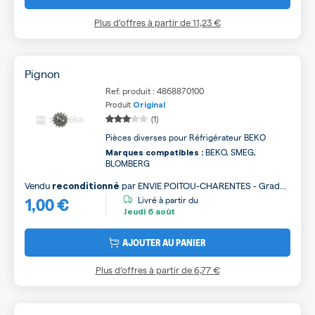
Plus d’offres à partir de
11,23 €
Pignon
Ref. produit : 4868870100
Produit
Original
(1)
Pièces diverses pour Réfrigérateur BEKO
BEKO, SMEG,
Marques compatibles :
BLOMBERG
Vendu
par
ENVIE POITOU-CHARENTES - Grade
reconditionné
1,00 €
B
Livré à partir du
Jeudi
6 août
AJOUTER AU PANIER
Plus d’offres à partir de
6,77 €