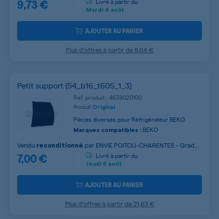
9,73 €
Livré à partir du
Mardi
4 août
AJOUTER AU PANIER
Plus d’offres à partir de
8,64 €
Petit support (54_b16_t605_1_3)
Ref. produit : 4638020100
Produit
Original
Pièces diverses pour Réfrigérateur BEKO
BEKO
Marques compatibles :
Vendu
par
ENVIE POITOU-CHARENTES - Grade
reconditionné
7,00 €
B
Livré à partir du
Jeudi
6 août
AJOUTER AU PANIER
Plus d’offres à partir de
21,63 €