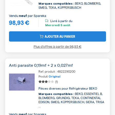
BEKO, BLOMBERG,
Marques compatibles :
SMEG, TEKA, KÜPPERSBUSCH
Vendu
par
Spareka
neuf
98,93 €
Livré à partir du
Mercredi
5 août
AJOUTER AU PANIER
Plus d’offres à partir de
98,93 €
Anti parasite 0,19mf + 2 x 0,027mf
Ref. produit : 4822290200
Produit
Original
(1)
Pièces diverses pour Réfrigérateur BEKO
BEKO, ESSENTIEL B,
Marques compatibles :
BLOMBERG, GRUNDIG, TEKA, CONTINENTAL
EDISON, SMEG, KÜPPERSBUSCH, SIERA, TRISA
...
Vendu
par
Spareka
neuf