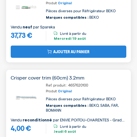
Produit
Original
Pièces diverses pour Réfrigérateur BEKO
BEKO
Marques compatibles :
Vendu
par
Spareka
neuf
37,73 €
Livré à partir du
Mercredi
19 août
AJOUTER AU PANIER
Crisper cover trim (60cm) 3.2mm
Ref. produit : 4657620100
Produit
Original
Pièces diverses pour Réfrigérateur BEKO
BEKO, SABA, FAR,
Marques compatibles :
BOMANN
Vendu
par
ENVIE POITOU-CHARENTES - Grade
reconditionné
4,00 €
B
Livré à partir du
Jeudi
6 août