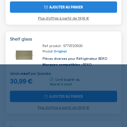
AJOUTER AU PANIER
Plus d’offres à partir de
19,16 €
Shelf glass
Ref. produit : 5770720500
Produit
Original
Pièces diverses pour Réfrigérateur BEKO
BEKO
Marques compatibles :
Vendu
par
Spareka
neuf
30,99 €
Livré à partir du
Mardi
4 août
AJOUTER AU PANIER
Plus d’offres à partir de
25,10 €