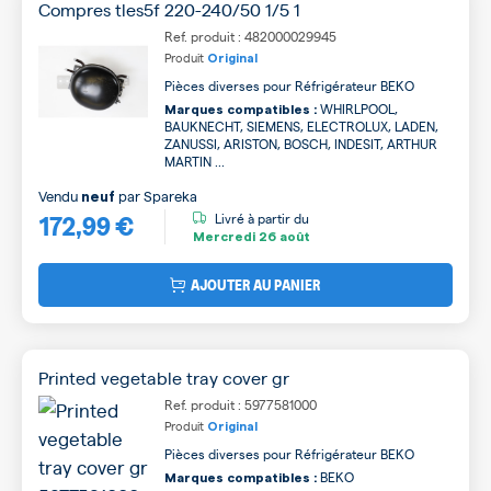
Compres tles5f 220-240/50 1/5 1
Ref. produit : 482000029945
Produit
Original
Pièces diverses pour Réfrigérateur BEKO
WHIRLPOOL,
Marques compatibles :
BAUKNECHT, SIEMENS, ELECTROLUX, LADEN,
ZANUSSI, ARISTON, BOSCH, INDESIT, ARTHUR
MARTIN ...
Vendu
par
Spareka
neuf
172,99 €
Livré à partir du
Mercredi
26 août
AJOUTER AU PANIER
Printed vegetable tray cover gr
Ref. produit : 5977581000
Produit
Original
Pièces diverses pour Réfrigérateur BEKO
BEKO
Marques compatibles :