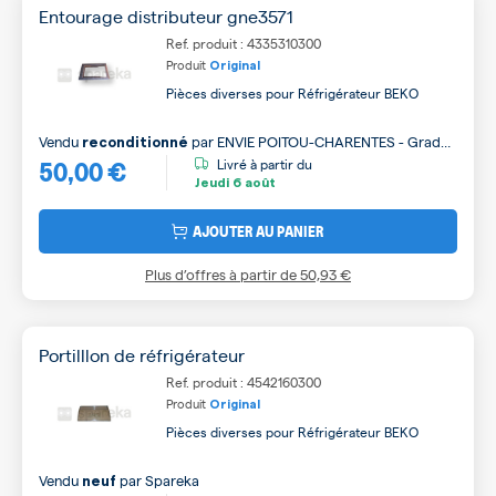
Entourage distributeur gne3571
Ref. produit : 4335310300
Produit
Original
Pièces diverses pour Réfrigérateur BEKO
Vendu
par
ENVIE POITOU-CHARENTES - Grade
reconditionné
50,00 €
A
Livré à partir du
Jeudi
6 août
AJOUTER AU PANIER
Plus d’offres à partir de
50,93 €
Portilllon de réfrigérateur
Ref. produit : 4542160300
Produit
Original
Pièces diverses pour Réfrigérateur BEKO
Vendu
par
Spareka
neuf