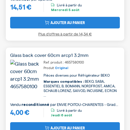
14,51 €
Livré à partir du
Mercredi
5 août
AJOUTER AU PANIER
Plus d’offres à partir de
14,34 €
Glass back cover 60cm arcp1 3.2mm
Ref. produit : 4657580100
Produit
Original
Pièces diverses pour Réfrigérateur BEKO
BEKO, SABA,
Marques compatibles :
ESSENTIEL B, BOMANN, NORDFROST, AMICA,
SCHAUB LORENZ, SAIVOD, INCUISINE, ECRON
...
Vendu
par
ENVIE POITOU-CHARENTES - Grade
reconditionné
4,00 €
B
Livré à partir du
Jeudi
6 août
AJOUTER AU PANIER