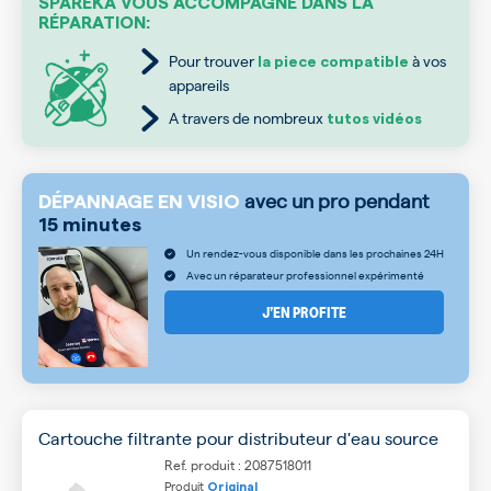
SPAREKA VOUS ACCOMPAGNE DANS LA
RÉPARATION:
Pour trouver
à vos
la piece compatible
appareils
A travers de nombreux
tutos vidéos
avec un pro pendant
DÉPANNAGE EN VISIO
15 minutes
Un rendez-vous disponible dans les prochaines 24H
Avec un réparateur professionnel expérimenté
J’EN PROFITE
Cartouche filtrante pour distributeur d'eau source
Ref. produit : 2087518011
Produit
Original