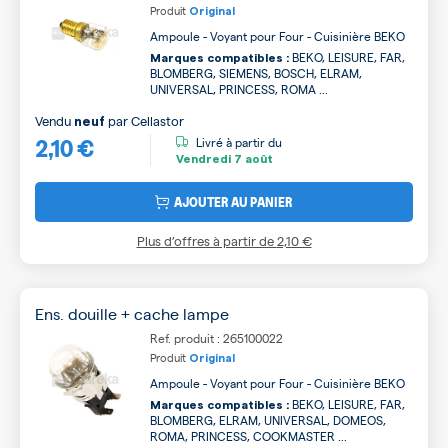
Produit
Original
Ampoule - Voyant pour Four - Cuisinière BEKO
BEKO, LEISURE, FAR,
Marques compatibles :
BLOMBERG, SIEMENS, BOSCH, ELRAM,
UNIVERSAL, PRINCESS, ROMA ...
Vendu
par
Cellastor
neuf
2,10 €
Livré à partir du
Vendredi
7 août
AJOUTER AU PANIER
Plus d’offres à partir de
2,10 €
Ens. douille + cache lampe
Ref. produit : 265100022
Produit
Original
Ampoule - Voyant pour Four - Cuisinière BEKO
BEKO, LEISURE, FAR,
Marques compatibles :
BLOMBERG, ELRAM, UNIVERSAL, DOMEOS,
ROMA, PRINCESS, COOKMASTER ...