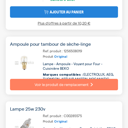
AJOUTER AU PANIER
Plus d’offres à partir de
10,20 €
Ampoule pour tambour de sèche-linge
Ref. produit : 1256508019
Produit
Original
Lampe - Ampoule - Voyant pour Four -
Cuisinière BEKO
ELECTROLUX, AEG,
Marques compatibles :
THOMSON, ARTHUR MARTIN, NOGAMATIC,
PROLINE, GORENJE, VEDETTE, ZANKER,
Voir le produit de remplacement
CURTISS ...
Lampe 25w 230v
Ref. produit : C00285575
Produit
Original