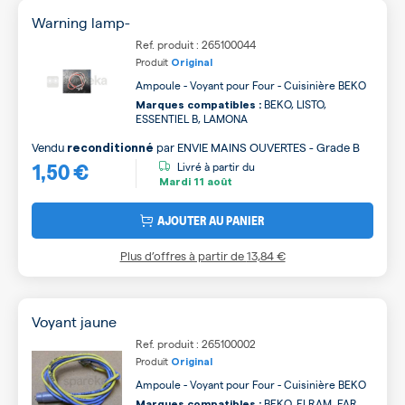
Warning lamp-
Ref. produit : 265100044
Produit
Original
Ampoule - Voyant pour Four - Cuisinière BEKO
BEKO, LISTO,
Marques compatibles :
ESSENTIEL B, LAMONA
Vendu
par
ENVIE MAINS OUVERTES - Grade B
reconditionné
1,50 €
Livré à partir du
Mardi
11 août
AJOUTER AU PANIER
Plus d’offres à partir de
13,84 €
Voyant jaune
Ref. produit : 265100002
Produit
Original
Ampoule - Voyant pour Four - Cuisinière BEKO
BEKO, ELRAM, FAR,
Marques compatibles :