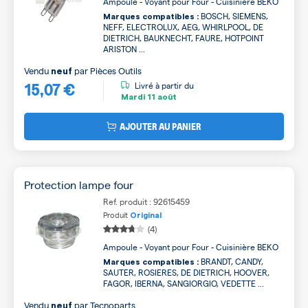
Ampoule - Voyant pour Four - Cuisinière BEKO
BOSCH, SIEMENS,
Marques compatibles :
NEFF, ELECTROLUX, AEG, WHIRLPOOL, DE
DIETRICH, BAUKNECHT, FAURE, HOTPOINT
ARISTON ...
Vendu
par
Pièces Outils
neuf
15,07 €
Livré à partir du
Mardi
11 août
AJOUTER AU PANIER
Protection lampe four
Ref. produit : 92615459
Produit
Original
(4)
Ampoule - Voyant pour Four - Cuisinière BEKO
BRANDT, CANDY,
Marques compatibles :
SAUTER, ROSIERES, DE DIETRICH, HOOVER,
FAGOR, IBERNA, SANGIORGIO, VEDETTE ...
Vendu
par
Tecnoparts
neuf