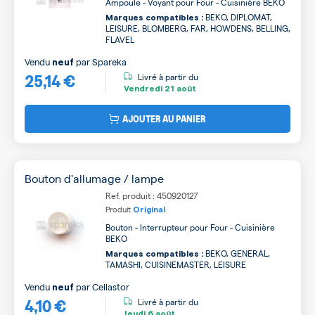
Ampoule - Voyant pour Four - Cuisinière BEKO
BEKO, DIPLOMAT,
Marques compatibles :
LEISURE, BLOMBERG, FAR, HOWDENS, BELLING,
FLAVEL
Vendu
par
Spareka
neuf
25,14 €
Livré à partir du
Vendredi
21 août
AJOUTER AU PANIER
Bouton d'allumage / lampe
Ref. produit : 450920127
Produit
Original
Bouton - Interrupteur pour Four - Cuisinière
BEKO
BEKO, GENERAL,
Marques compatibles :
TAMASHI, CUISINEMASTER, LEISURE
Vendu
par
Cellastor
neuf
4,10 €
Livré à partir du
Jeudi
6 août