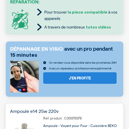
RÉPARATION:
Pour trouver
à vos
la piece compatible
appareils
A travers de nombreux
tutos vidéos
avec un pro pendant
DÉPANNAGE EN VISIO
15 minutes
Un rendez-vous disponible dans les prochaines 24H
Avec un réparateur professionnel expérimenté
J’EN PROFITE
Ampoule e14 25w 220v
Ref. produit : C00076978
Ampoule - Voyant pour Four - Cuisinière BEKO