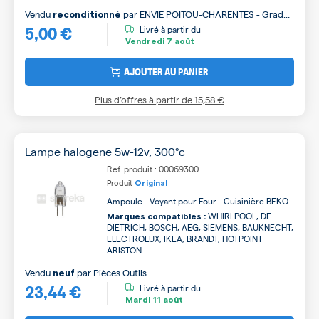
Vendu
par
ENVIE POITOU-CHARENTES - Grade
reconditionné
5,00 €
B
Livré à partir du
Vendredi
7 août
AJOUTER AU PANIER
Plus d’offres à partir de
15,58 €
Lampe halogene 5w-12v, 300°c
Ref. produit : 00069300
Produit
Original
Ampoule - Voyant pour Four - Cuisinière BEKO
WHIRLPOOL, DE
Marques compatibles :
DIETRICH, BOSCH, AEG, SIEMENS, BAUKNECHT,
ELECTROLUX, IKEA, BRANDT, HOTPOINT
ARISTON ...
Vendu
par
Pièces Outils
neuf
23,44 €
Livré à partir du
Mardi
11 août