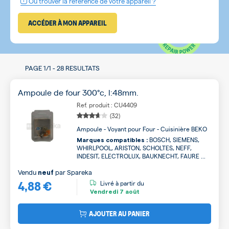
Où trouver la référence de votre appareil ?
ACCÉDER À MON APPAREIL
PAGE
1/1
-
28 RESULTATS
Ampoule de four 300°c, l:48mm.
Ref. produit : CU4409
(32)
Ampoule - Voyant pour Four - Cuisinière BEKO
BOSCH, SIEMENS,
Marques compatibles :
WHIRLPOOL, ARISTON, SCHOLTES, NEFF,
INDESIT, ELECTROLUX, BAUKNECHT, FAURE ...
Vendu
par
Spareka
neuf
4,88 €
Livré à partir du
Vendredi
7 août
AJOUTER AU PANIER