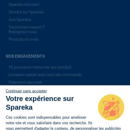
Spareka recrute !
Vendre sur Spareka
Avis Spareka
Technicien expert ?
Rejoignez-nous
Produits du mois
NOS ENGAGEMENTS
14 jours pour retourner son produit
Livraison rapide avec suivi de commande
Paiement sécurisé
Continuer sans accepter
Votre expérience sur
Spareka
Ces cookies sont indispensables pour améliorer
notre site et vous satisfaire dans vos recherche. Ils
nous permettent d'adapter le contenu, de personnaliser les publicités