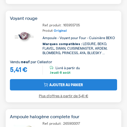
Voyant rouge
Ref. produit : 165955705
Produit
Original
Ampoule - Voyant pour Four - Cuisinière BEKO
LEISURE, BEKO,
Marques compatibles :
FLAVEL, SWAN, CUISINEMASTER, ARDEM,
BLOMBERG, PRINCESS, AYA, BLUESKY ...
Vendu
par
Cellastor
neuf
5,41 €
Livré à partir du
Jeudi
6 août
AJOUTER AU PANIER
Plus d’offres à partir de
5,41 €
Ampoule halogène complete four
Ref. produit : 265900017