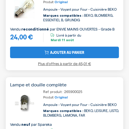
Produit
Original
Ampoule - Voyant pour Four - Cuisinière BEKO
BEKO, BLOMBERG,
Marques compatibles :
ESSENTIEL B, GRUNDIG
Vendu
par
ENVIE MAINS OUVERTES - Grade B
reconditionné
24,00 €
Livré à partir du
Mardi
11 août
AJOUTER AU PANIER
Plus d’offres à partir de
45,01 €
Lampe et douille complète
Ref. produit : 265900025
Produit
Original
Ampoule - Voyant pour Four - Cuisinière BEKO
BEKO, LEISURE, LISTO,
Marques compatibles :
BLOMBERG, LAMONA, FAR
Vendu
par
Spareka
neuf