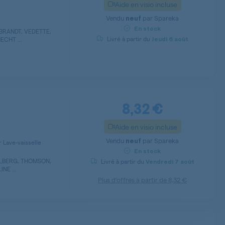
Aide en visio incluse
Vendu
par
Spareka
neuf
En stock
BRANDT, VEDETTE,
Livré à partir du
CHT ...
Jeudi
6 août
8,32 €
Aide en visio incluse
Vendu
par
Spareka
neuf
 Lave-vaisselle
En stock
ALBERG, THOMSON,
Livré à partir du
Vendredi
7 août
NE ...
Plus d’offres à partir de
8,32 €