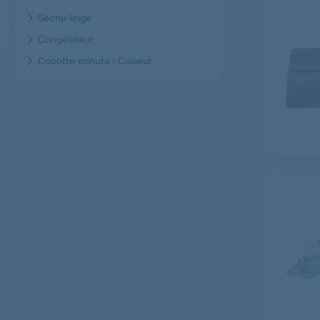
Sèche-linge
Congélateur
Cocotte-minute - Cuiseur
Cafetière et expresso / Machine à café
Cireuse
Aspirateur
Carafe filtrante
Cave à vin
Robot de cuisine
Climatiseur
Table à repasser
Télévision
Centrifugeuse
Nettoyeur vapeur - pression
Chauffe-plats - Pierrade