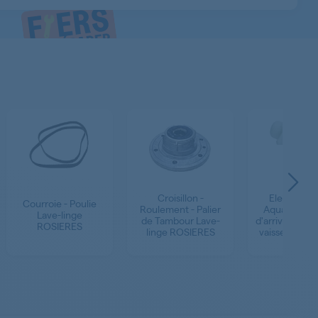
Croisillon -
Electrovan
Courroie - Poulie
Roulement - Palier
Aquastop - 
Lave-linge
de Tambour Lave-
d'arrivée d'ea
ROSIERES
linge ROSIERES
vaisselle RO