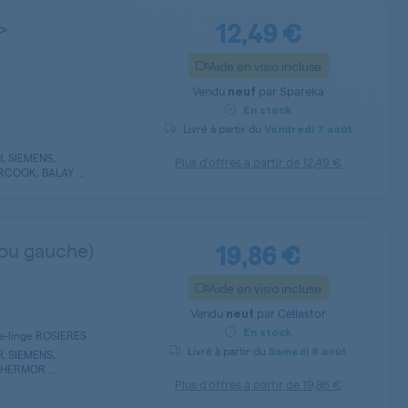
12,49 €
>
Aide en visio incluse
Vendu
par
Spareka
neuf
En stock
Livré à partir du
Vendredi
7 août
, SIEMENS,
Plus d’offres à partir de
12,49 €
COOK, BALAY ...
19,86 €
 ou gauche)
Aide en visio incluse
Vendu
par
Cellastor
neuf
En stock
ve-linge ROSIERES
Livré à partir du
Samedi
8 août
, SIEMENS,
HERMOR ...
Plus d’offres à partir de
19,86 €