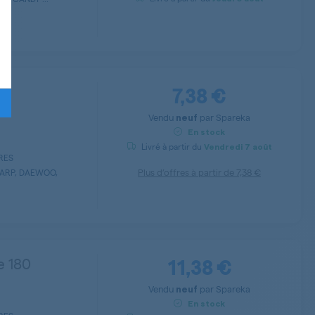
7,38 €
Vendu
par
Spareka
neuf
En stock
Livré à partir du
Vendredi
7 août
ERES
Plus d’offres à partir de
7,38 €
HARP, DAEWOO,
11,38 €
e 180
Vendu
par
Spareka
neuf
En stock