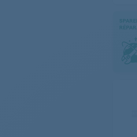
Friteuse
Rasoir - Tondeuse
SPARE
Outillage
RÉPAR
Radio
Appareil photo
Eclairage - Projecteur
Accessoires et outils