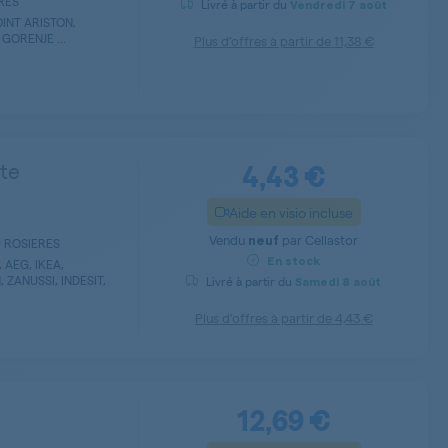
ERES
Livré à partir du
Vendredi
7 août
INT ARISTON,
 GORENJE ...
Plus d’offres à partir de
11,38 €
4,43 €
rte
Aide en visio incluse
Vendu
par
Cellastor
neuf
ur ROSIERES
En stock
AEG, IKEA,
ZANUSSI, INDESIT,
Livré à partir du
Samedi
8 août
Plus d’offres à partir de
4,43 €
12,69 €