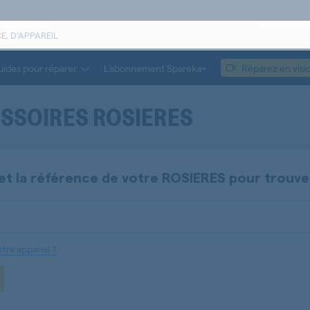
ides pour réparer
L’abonnement Spareka+
Réparez en visi
ESSOIRES
ROSIERES
et la référence de votre
ROSIERES
pour trouv
tre appareil ?