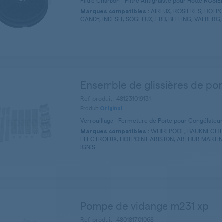
Filtre Charbon - Filtre Antigraisse pour Hotte ROSI
AIRLUX, ROSIERES, HOTPO
Marques compatibles :
CANDY, INDESIT, SOGELUX, EBD, BELLING, VALBERG,
Ensemble de glissières de po
Ref. produit : 481231019131
Produit
Original
Verrouillage - Fermeture de Porte pour Congélate
WHIRLPOOL, BAUKNECHT, 
Marques compatibles :
ELECTROLUX, HOTPOINT ARISTON, ARTHUR MARTIN, 
IGNIS ...
Pompe de vidange m231 xp
Ref. produit : 480181701068