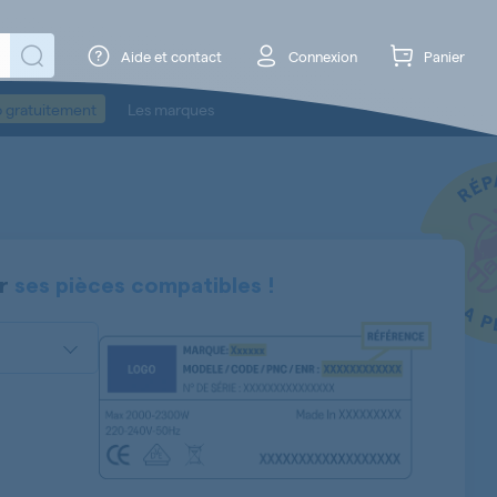
Aide et contact
Connexion
Panier
o gratuitement
Les marques
er
ses pièces compatibles !