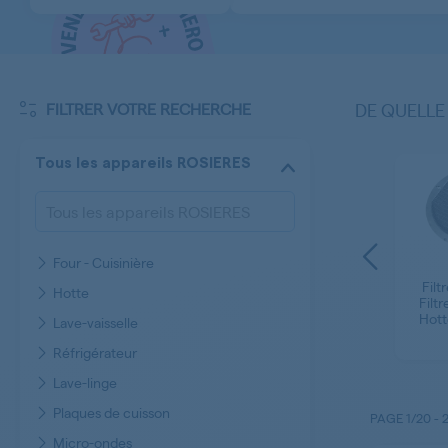
FILTRER VOTRE RECHERCHE
DE QUELLE
Tous les appareils ROSIERES
Four - Cuisinière
Alimentation - Câble
es
Volet - Trappe -
Filt
Hotte
- Bornier - Domino
son
Cache Hotte
Filtr
Lave-vaisselle
ROSIERES
Hott
Lave-vaisselle
ROSIERES
Réfrigérateur
Lave-linge
Plaques de cuisson
PAGE
1/20
-
Micro-ondes