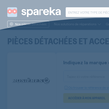
Nos solutions de réparations
Gu
Nos pièces détachées
PIÈCES DÉTACHÉES ET ACC
Indiquez la marque 
Tapez ici votre référence
Où trouver la référence de vo
ACCÉDER À MON APPAREIL