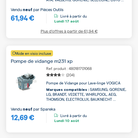
Vendu
par
Pièces Outils
neuf
61,94 €
Livré à partir du
Lundi
17 août
Plus d’offres à partir de
61,94 €
Aide en visio incluse
Pompe de vidange m231 xp
Ref. produit : 480181701068
(204)
Pompe de Vidange pour Lave-linge VOGICA
SAMSUNG, GORENJE,
Marques compatibles :
LG, BRANDT, VEDETTE, WHIRLPOOL, AEG,
THOMSON, ELECTROLUX, BAUKNECHT ...
Vendu
par
Spareka
neuf
12,69 €
Livré à partir du
Lundi
10 août