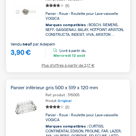
(5)
Panier - Roue - Roulette pour Lave-vaisselle
VOGICA
BOSCH, SIEMENS,
Marques compatibles :
NEFF, GAGGENAU, BALAY, HOTPOINT ARISTON,
CONSTRUCTA, INDESIT, VIVA, ARISTON ...
Vendu
par
Adepem
neuf
3,90 €
Livré à partir du
Mercredi
12 août
Plus d’offres à partir de
2,17 €
Panier inférieur gris 500 x 519 x 120 mm
Ref. produit : 315005
Produit
Original
(2)
Panier - Roue - Roulette pour Lave-vaisselle
VOGICA
CURTISS,
Marques compatibles :
CONTINENTAL EDISON, PROLINE, FAR, LAZER,
AYA, VALBERG, GORENJE, SELECLINE, LISTO ...