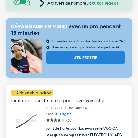
A travers de nombreux
tutos vidéos
avec un pro pendant
DÉPANNAGE EN VISIO
15 minutes
Un rendez-vous disponible dans les prochaines 24H
Avec un réparateur professionnel expérimenté
J’EN PROFITE
Aide en visio incluse
Joint inférieur de porte pour lave-vaisselle
Ref. produit : 1527401002
Produit
Original
(36)
Joint de Porte pour Lave-vaisselle VOGICA
ELECTROLUX, AEG,
Marques compatibles :