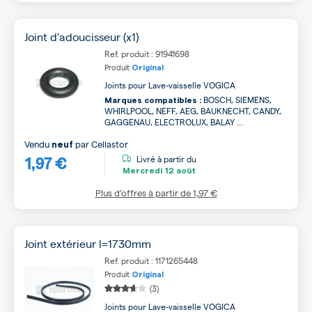
Joint d'adoucisseur (x1)
Ref. produit : 91941698
Produit
Original
Joints pour Lave-vaisselle VOGICA
BOSCH, SIEMENS,
Marques compatibles :
WHIRLPOOL, NEFF, AEG, BAUKNECHT, CANDY,
GAGGENAU, ELECTROLUX, BALAY ...
Vendu
par
Cellastor
neuf
1,97 €
Livré à partir du
Mercredi
12 août
Plus d’offres à partir de
1,97 €
Joint extérieur l=1730mm
Ref. produit : 1171265448
Produit
Original
(3)
Joints pour Lave-vaisselle VOGICA