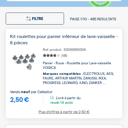
FILTRE
PAGE
1/10
-
485 RESULTATS
Kit roulettes pour panier inférieur de lave-vaisselle -
8 pièces
Ref. produit : 50286965004
(141)
Panier - Roue - Roulette pour Lave-vaisselle
VOGICA
ELECTROLUX, AEG,
Marques compatibles :
FAURE, ARTHUR MARTIN, ZANUSSI, IKEA,
PROGRESS, LEONARD, JUNO, ZANKER ...
Vendu
par
Cellastor
neuf
2,50 €
Livré à partir du
Jeudi
13 août
Plus d’offres à partir de
2,50 €