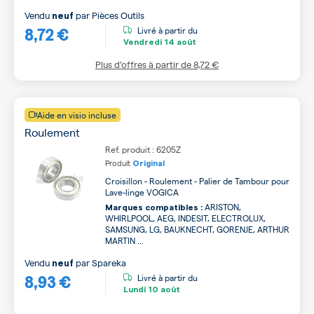
Vendu
par
Pièces Outils
neuf
8,72 €
Livré à partir du
Vendredi
14 août
Plus d’offres à partir de
8,72 €
Aide en visio incluse
Roulement
Ref. produit : 6205Z
Produit
Original
Croisillon - Roulement - Palier de Tambour pour
Lave-linge VOGICA
ARISTON,
Marques compatibles :
WHIRLPOOL, AEG, INDESIT, ELECTROLUX,
SAMSUNG, LG, BAUKNECHT, GORENJE, ARTHUR
MARTIN ...
Vendu
par
Spareka
neuf
8,93 €
Livré à partir du
Lundi
10 août