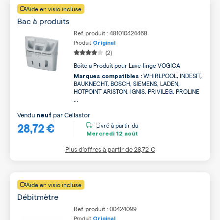
Aide en visio incluse
Bac à produits
Ref. produit : 481010424468
Produit
Original
(2)
Boite a Produit pour Lave-linge VOGICA
WHIRLPOOL, INDESIT,
Marques compatibles :
BAUKNECHT, BOSCH, SIEMENS, LADEN,
HOTPOINT ARISTON, IGNIS, PRIVILEG, PROLINE
...
Vendu
par
Cellastor
neuf
28,72 €
Livré à partir du
Mercredi
12 août
Plus d’offres à partir de
28,72 €
Aide en visio incluse
Débitmètre
Ref. produit : 00424099
Produit
Original