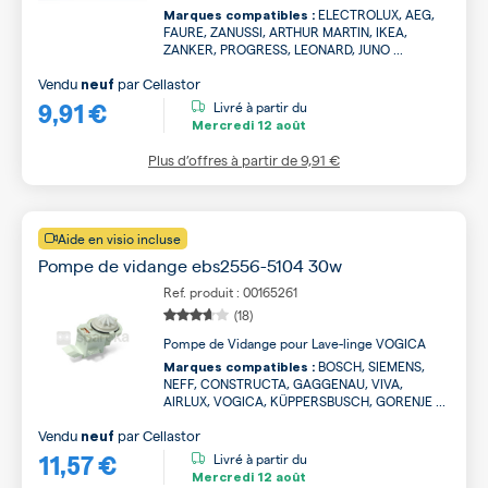
ELECTROLUX, AEG,
Marques compatibles :
FAURE, ZANUSSI, ARTHUR MARTIN, IKEA,
ZANKER, PROGRESS, LEONARD, JUNO ...
Vendu
par
Cellastor
neuf
9,91 €
Livré à partir du
Mercredi
12 août
Plus d’offres à partir de
9,91 €
Aide en visio incluse
Pompe de vidange ebs2556-5104 30w
Ref. produit : 00165261
(18)
Pompe de Vidange pour Lave-linge VOGICA
BOSCH, SIEMENS,
Marques compatibles :
NEFF, CONSTRUCTA, GAGGENAU, VIVA,
AIRLUX, VOGICA, KÜPPERSBUSCH, GORENJE ...
Vendu
par
Cellastor
neuf
11,57 €
Livré à partir du
Mercredi
12 août