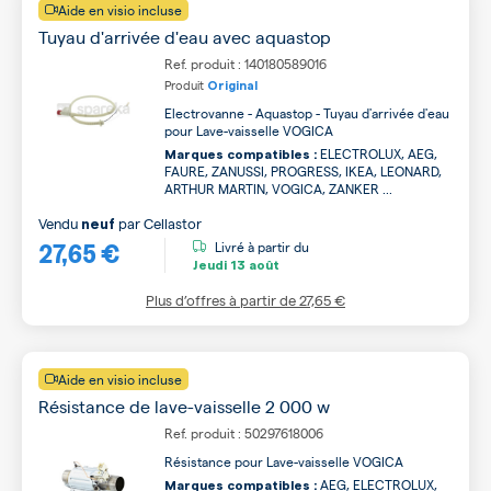
Aide en visio incluse
Tuyau d'arrivée d'eau avec aquastop
Ref. produit : 140180589016
Produit
Original
Electrovanne - Aquastop - Tuyau d'arrivée d'eau
pour Lave-vaisselle VOGICA
ELECTROLUX, AEG,
Marques compatibles :
FAURE, ZANUSSI, PROGRESS, IKEA, LEONARD,
ARTHUR MARTIN, VOGICA, ZANKER ...
Vendu
par
Cellastor
neuf
27,65 €
Livré à partir du
Jeudi
13 août
Plus d’offres à partir de
27,65 €
Aide en visio incluse
Résistance de lave-vaisselle 2 000 w
Ref. produit : 50297618006
Résistance pour Lave-vaisselle VOGICA
AEG, ELECTROLUX,
Marques compatibles :