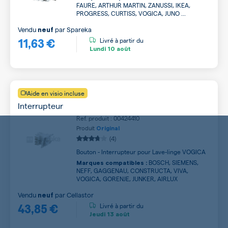
FAURE, ARTHUR MARTIN, ZANUSSI, IKEA,
PROGRESS, CURTISS, VOGICA, JUNO ...
Vendu
par
Spareka
neuf
11,63 €
Livré à partir du
Lundi
10 août
Aide en visio incluse
Interrupteur
Ref. produit : 00424410
Produit
Original
(4)
Bouton - Interrupteur pour Lave-linge VOGICA
BOSCH, SIEMENS,
Marques compatibles :
NEFF, GAGGENAU, CONSTRUCTA, VIVA,
VOGICA, GORENJE, JUNKER, AIRLUX
Vendu
par
Cellastor
neuf
43,85 €
Livré à partir du
Jeudi
13 août