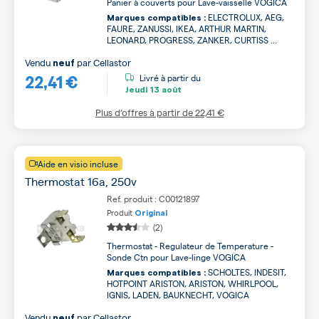
Panier à couverts pour Lave-vaisselle VOGICA
ELECTROLUX, AEG,
Marques compatibles :
FAURE, ZANUSSI, IKEA, ARTHUR MARTIN,
LEONARD, PROGRESS, ZANKER, CURTISS ...
Vendu
par
Cellastor
neuf
22,41 €
Livré à partir du
Jeudi
13 août
Plus d’offres à partir de
22,41 €
Aide en visio incluse
Thermostat 16a, 250v
Ref. produit : C00121897
Produit
Original
(2)
Thermostat - Regulateur de Temperature -
Sonde Ctn pour Lave-linge VOGICA
SCHOLTES, INDESIT,
Marques compatibles :
HOTPOINT ARISTON, ARISTON, WHIRLPOOL,
IGNIS, LADEN, BAUKNECHT, VOGICA
Vendu
par
Cellastor
neuf