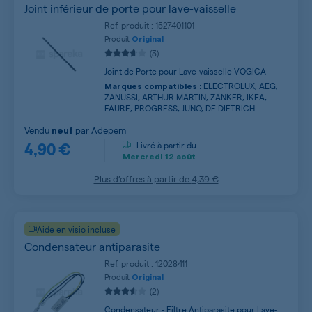
Joint inférieur de porte pour lave-vaisselle
Ref. produit : 1527401101
Produit
Original
(3)
Joint de Porte pour Lave-vaisselle VOGICA
ELECTROLUX, AEG,
Marques compatibles :
ZANUSSI, ARTHUR MARTIN, ZANKER, IKEA,
FAURE, PROGRESS, JUNO, DE DIETRICH ...
Vendu
par
Adepem
neuf
4,90 €
Livré à partir du
Mercredi
12 août
Plus d’offres à partir de
4,39 €
Aide en visio incluse
Condensateur antiparasite
Ref. produit : 12028411
Produit
Original
(2)
Condensateur - Filtre Antiparasite pour Lave-