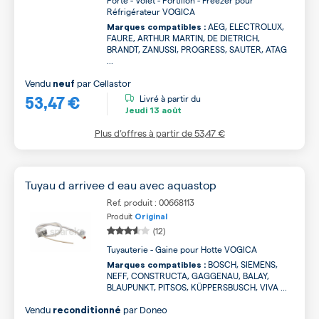
Porte - Volet - Portillon - Freezer pour
Réfrigérateur VOGICA
AEG, ELECTROLUX,
Marques compatibles :
FAURE, ARTHUR MARTIN, DE DIETRICH,
BRANDT, ZANUSSI, PROGRESS, SAUTER, ATAG
...
Vendu
par
Cellastor
neuf
53,47 €
Livré à partir du
Jeudi
13 août
Plus d’offres à partir de
53,47 €
Tuyau d arrivee d eau avec aquastop
Ref. produit : 00668113
Produit
Original
(12)
Tuyauterie - Gaine pour Hotte VOGICA
BOSCH, SIEMENS,
Marques compatibles :
NEFF, CONSTRUCTA, GAGGENAU, BALAY,
BLAUPUNKT, PITSOS, KÜPPERSBUSCH, VIVA ...
Vendu
par
Doneo
reconditionné