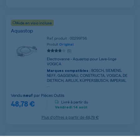
Aide en visio incluse
Aquastop
Ref. produit : 00299756
Produit
Original
(5)
Electrovanne - Aquastop pour Lave-linge
VOGICA
BOSCH, SIEMENS,
Marques compatibles :
NEFF, GAGGENAU, CONSTRUCTA, VOGICA, DE
DIETRICH, AIRLUX, KÜPPERSBUSCH, IMPERIAL
...
Vendu
par
Pièces Outils
neuf
48,78 €
Livré à partir du
Vendredi
14 août
Plus d’offres à partir de
48,78 €
Aide en visio incluse