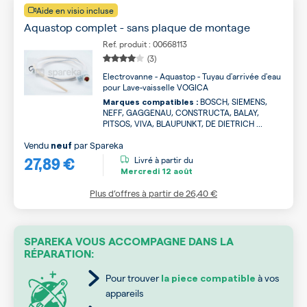
Aide en visio incluse
Aquastop complet - sans plaque de montage
Ref. produit : 00668113
(3)
Electrovanne - Aquastop - Tuyau d'arrivée d'eau
pour Lave-vaisselle VOGICA
BOSCH, SIEMENS,
Marques compatibles :
NEFF, GAGGENAU, CONSTRUCTA, BALAY,
PITSOS, VIVA, BLAUPUNKT, DE DIETRICH ...
Vendu
par
Spareka
neuf
27,89 €
Livré à partir du
Mercredi
12 août
Plus d’offres à partir de
26,40 €
SPAREKA VOUS ACCOMPAGNE DANS LA
RÉPARATION:
Pour trouver
à vos
la piece compatible
appareils