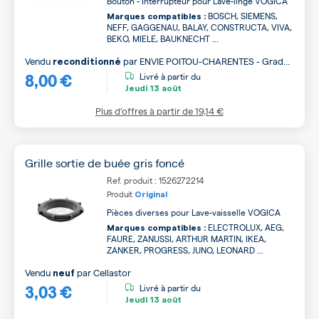
Bouton - Interrupteur pour Lave-linge VOGICA
BOSCH, SIEMENS,
Marques compatibles :
NEFF, GAGGENAU, BALAY, CONSTRUCTA, VIVA,
BEKO, MIELE, BAUKNECHT ...
Vendu
par
ENVIE POITOU-CHARENTES - Grade
reconditionné
8,00 €
B
Livré à partir du
Jeudi
13 août
Plus d’offres à partir de
19,14 €
Grille sortie de buée gris foncé
Ref. produit : 1526272214
Produit
Original
Pièces diverses pour Lave-vaisselle VOGICA
ELECTROLUX, AEG,
Marques compatibles :
FAURE, ZANUSSI, ARTHUR MARTIN, IKEA,
ZANKER, PROGRESS, JUNO, LEONARD ...
Vendu
par
Cellastor
neuf
3,03 €
Livré à partir du
Jeudi
13 août