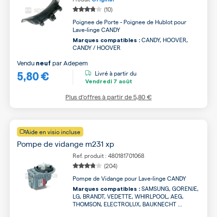
(10)
Poignee de Porte - Poignee de Hublot pour
Lave-linge CANDY
CANDY, HOOVER,
Marques compatibles :
CANDY / HOOVER
Vendu
par
Adepem
neuf
5,80 €
Livré à partir du
Vendredi
7 août
Plus d’offres à partir de
5,80 €
Aide en visio incluse
Pompe de vidange m231 xp
Ref. produit : 480181701068
(204)
Pompe de Vidange pour Lave-linge CANDY
SAMSUNG, GORENJE,
Marques compatibles :
LG, BRANDT, VEDETTE, WHIRLPOOL, AEG,
THOMSON, ELECTROLUX, BAUKNECHT ...