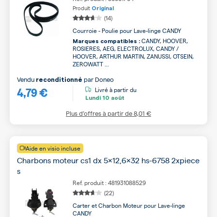
Produit
Original
(14)
Courroie - Poulie pour Lave-linge CANDY
CANDY, HOOVER,
Marques compatibles :
ROSIERES, AEG, ELECTROLUX, CANDY /
HOOVER, ARTHUR MARTIN, ZANUSSI, OTSEIN,
ZEROWATT ...
Vendu
par
Doneo
reconditionné
4,79 €
Livré à partir du
Lundi
10 août
Plus d’offres à partir de
8,01 €
Aide en visio incluse
Charbons moteur cs1 dx 5x12,6x32 hs-6758 2xpiece
s
Ref. produit : 481931088529
(22)
Carter et Charbon Moteur pour Lave-linge
CANDY