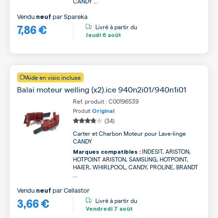
CANDY ...
Vendu
par
Spareka
neuf
7,86 €
Livré à partir du
Jeudi
6 août
Aide en visio incluse
Balai moteur welling (x2).ice 940n2i01/940n1i01
Ref. produit : C00196539
Produit
Original
(34)
Carter et Charbon Moteur pour Lave-linge
CANDY
INDESIT, ARISTON,
Marques compatibles :
HOTPOINT ARISTON, SAMSUNG, HOTPOINT,
HAIER, WHIRLPOOL, CANDY, PROLINE, BRANDT
...
Vendu
par
Cellastor
neuf
3,66 €
Livré à partir du
Vendredi
7 août