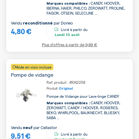
CANDY, HOOVER,
Marques compatibles :
IBERNA, HAIER, PHILCO, ZEROWATT, PROLINE,
FAGOR, OTSEIN, SELECLINE ...
Vendu
par
Doneo
reconditionné
4,80 €
Livré à partir du
Lundi
10 août
Plus d’offres à partir de
9,89 €
Aide en visio incluse
Pompe de vidange
Ref. produit : 41042258
Produit
Original
Pompe de Vidange pour Lave-linge CANDY
CANDY, HOOVER,
Marques compatibles :
ZEROWATT, CANDY / HOOVER, ROSIERES,
BEKO, WHIRLPOOL, BAUKNECHT, BLUESKY,
SABA ...
Vendu
par
Cellastor
neuf
9,51 €
Livré à partir du