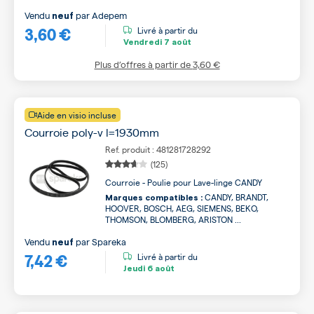
Vendu
par
Adepem
neuf
3,60 €
Livré à partir du
Vendredi
7 août
Plus d’offres à partir de
3,60 €
Aide en visio incluse
Courroie poly-v l=1930mm
Ref. produit : 481281728292
(125)
Courroie - Poulie pour Lave-linge CANDY
CANDY, BRANDT,
Marques compatibles :
HOOVER, BOSCH, AEG, SIEMENS, BEKO,
THOMSON, BLOMBERG, ARISTON ...
Vendu
par
Spareka
neuf
7,42 €
Livré à partir du
Jeudi
6 août