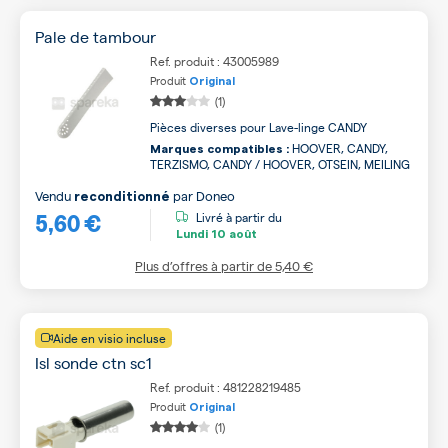
Pale de tambour
Ref. produit : 43005989
Produit
Original
(1)
Pièces diverses pour Lave-linge CANDY
HOOVER, CANDY,
Marques compatibles :
TERZISMO, CANDY / HOOVER, OTSEIN, MEILING
Vendu
par
Doneo
reconditionné
5,60 €
Livré à partir du
Lundi
10 août
Plus d’offres à partir de
5,40 €
Aide en visio incluse
Isl sonde ctn sc1
Ref. produit : 481228219485
Produit
Original
(1)