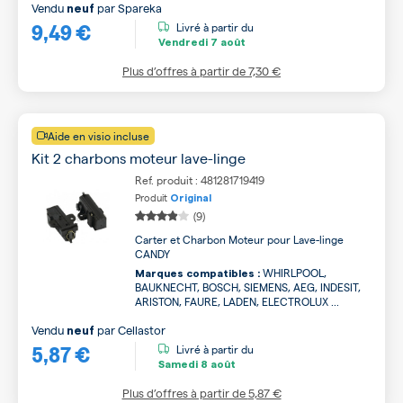
Vendu
par
Spareka
neuf
9,49 €
Livré à partir du
Vendredi
7 août
Plus d’offres à partir de
7,30 €
Aide en visio incluse
Kit 2 charbons moteur lave-linge
Ref. produit : 481281719419
Produit
Original
(9)
Carter et Charbon Moteur pour Lave-linge
CANDY
WHIRLPOOL,
Marques compatibles :
BAUKNECHT, BOSCH, SIEMENS, AEG, INDESIT,
ARISTON, FAURE, LADEN, ELECTROLUX ...
Vendu
par
Cellastor
neuf
5,87 €
Livré à partir du
Samedi
8 août
Plus d’offres à partir de
5,87 €