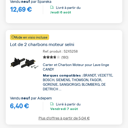
Vendu
par
Spareka
neuf
12,69 €
Livré à partir du
Jeudi
6 août
Aide en visio incluse
Lot de 2 charbons moteur selni
Ref. produit : 52X5258
(180)
Carter et Charbon Moteur pour Lave-linge
CANDY
BRANDT, VEDETTE,
Marques compatibles :
BOSCH, SIEMENS, THOMSON, FAGOR,
GORENJE, SANGIORGIO, BLOMBERG, DE
DIETRICH ...
Vendu
par
Adepem
neuf
6,40 €
Livré à partir du
Vendredi
7 août
Plus d’offres à partir de
5,04 €