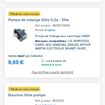
Aide en visio incluse
Pompe de vidange 50hz 0,2a - 34w
Ref. produit : 480181701068
Produit
Original
Pompe de Vidange pour Lave-linge CANDY
LG, WHIRLPOOL,
Marques compatibles :
CANDY, AEG, SAMSUNG, ZANUSSI, ARTHUR
MARTIN, ELECTROLUX, BRANDT, FAURE ...
Vendu
par
Cellastor
neuf
9,65 €
Livré à partir du
Samedi
8 août
Plus d’offres à partir de
9,65 €
Aide en visio incluse
Bouchon filtre pompe
Ref. produit : 41021233