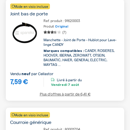
Aide en visio incluse
Joint bas de porte
Ref. produit : 91620003
Produit
Original
(7)
Manchette - Joint de Porte - Hublot pour Lave-
linge CANDY
CANDY, ROSIERES,
Marques compatibles :
HOOVER, IBERNA, ZEROWATT, OTSEIN,
BAUMATIC, HAIER, GENERAL ELECTRIC,
MAYTAG ...
Vendu
par
Cellastor
neuf
7,59 €
Livré à partir du
Vendredi
7 août
Plus d’offres à partir de
6,41 €
Aide en visio incluse
Courroie générique
Ref. produit : 80001704