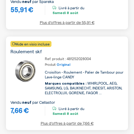
Vendu
par
Spareka
neuf
55,91 €
Livré à partir du
Samedi
8 août
Plus d’offres à partir de
55,91 €
Aide en visio incluse
Roulement skf
Ref. produit : 481252028004
Produit
Original
Croisillon - Roulement - Palier de Tambour pour
Lave-linge CANDY
WHIRLPOOL, AEG,
Marques compatibles :
SAMSUNG, LG, BAUKNECHT, INDESIT, ARISTON,
ELECTROLUX, GORENJE, FAGOR ...
Vendu
par
Cellastor
neuf
7,66 €
Livré à partir du
Samedi
8 août
Plus d’offres à partir de
7,66 €