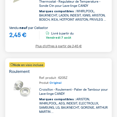
Thermostat - Regulateur de Temperature -
Sonde Ctn pour Lave-linge CANDY
WHIRLPOOL,
Marques compatibles :
BAUKNECHT, LADEN, INDESIT, IGNIS, ARISTON,
BOSCH, IKEA, HOTPOINT ARISTON, PRIVILEG ...
Vendu
par
Cellastor
neuf
2,45 €
Livré à partir du
Vendredi
7 août
Plus d’offres à partir de
2,45 €
Aide en visio incluse
Roulement
Ref. produit : 6205Z
Produit
Original
Croisillon - Roulement - Palier de Tambour pour
Lave-linge CANDY
ARISTON,
Marques compatibles :
WHIRLPOOL, AEG, INDESIT, ELECTROLUX,
SAMSUNG, LG, BAUKNECHT, GORENJE, ARTHUR
MARTIN ...