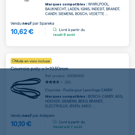
WHIRLPOOL,
Marques compatibles :
BAUKNECHT, LADEN, IGNIS, INDESIT, BRANDT,
CANDY, SIEMENS, BOSCH, VEDETTE ...
Vendu
par
Spareka
neuf
10,62 €
Livré à partir du
Jeudi
6 août
Aide en visio incluse
Courroie poly-v l=1930mm
Ref. produit : 00096426
(26)
Courroie - Poulie pour Lave-linge CANDY
BOSCH, CANDY, AEG,
Marques compatibles :
HOOVER, SIEMENS, BEKO, BRANDT,
ELECTROLUX, JEKEN, ASKO ...
Vendu
par
Adepem
neuf
10,10 €
Livré à partir du
Vendredi
7 août