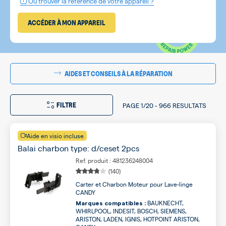
Où trouver la référence de votre appareil ?
ACCÉDER À MON APPAREIL
AIDES ET CONSEILS À LA RÉPARATION
FILTRE
PAGE
1/20
-
966 RESULTATS
Aide en visio incluse
Balai charbon type: d/ceset 2pcs
Ref. produit : 481236248004
(140)
Carter et Charbon Moteur pour Lave-linge
CANDY
BAUKNECHT,
Marques compatibles :
WHIRLPOOL, INDESIT, BOSCH, SIEMENS,
ARISTON, LADEN, IGNIS, HOTPOINT ARISTON,