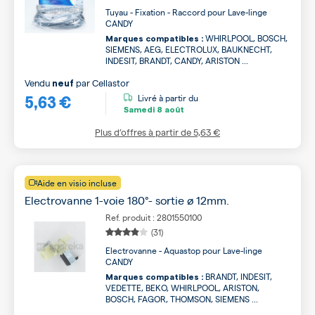
Tuyau - Fixation - Raccord pour Lave-linge
CANDY
WHIRLPOOL, BOSCH,
Marques compatibles :
SIEMENS, AEG, ELECTROLUX, BAUKNECHT,
INDESIT, BRANDT, CANDY, ARISTON ...
Vendu
par
Cellastor
neuf
5,63 €
Livré à partir du
Samedi
8 août
Plus d’offres à partir de
5,63 €
Aide en visio incluse
Electrovanne 1-voie 180°- sortie ø 12mm.
Ref. produit : 2801550100
(31)
Electrovanne - Aquastop pour Lave-linge
CANDY
BRANDT, INDESIT,
Marques compatibles :
VEDETTE, BEKO, WHIRLPOOL, ARISTON,
BOSCH, FAGOR, THOMSON, SIEMENS ...