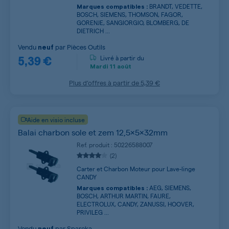
BRANDT, VEDETTE,
Marques compatibles :
BOSCH, SIEMENS, THOMSON, FAGOR,
GORENJE, SANGIORGIO, BLOMBERG, DE
DIETRICH ...
Vendu
par
Pièces Outils
neuf
5,39 €
Livré à partir du
Mardi
11 août
Plus d’offres à partir de
5,39 €
Aide en visio incluse
Balai charbon sole et zem 12,5x5x32mm
Ref. produit : 50226588007
(2)
Carter et Charbon Moteur pour Lave-linge
CANDY
AEG, SIEMENS,
Marques compatibles :
BOSCH, ARTHUR MARTIN, FAURE,
ELECTROLUX, CANDY, ZANUSSI, HOOVER,
PRIVILEG ...
Vendu
par
Spareka
neuf