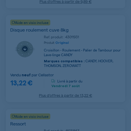
Plus d’offres à partir de
9,89 €
Aide en visio incluse
Disque roulement cuve 8kg
Ref. produit : 43011931
Produit
Original
Croisillon - Roulement - Palier de Tambour pour
Lave-linge CANDY
CANDY, HOOVER,
Marques compatibles :
THOMSON, ZEROWATT
Vendu
par
Cellastor
neuf
13,22 €
Livré à partir du
Vendredi
7 août
Plus d’offres à partir de
13,22 €
Aide en visio incluse
Ressort
Ref. produit : 41031863