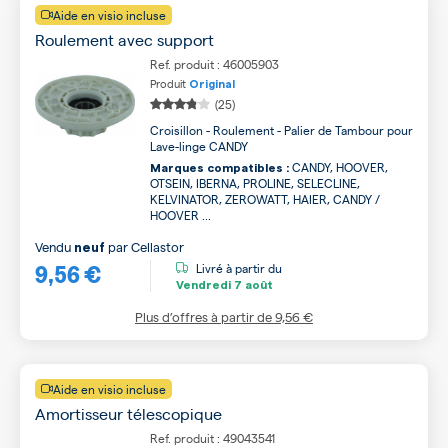
Aide en visio incluse
Roulement avec support
Ref. produit : 46005903
Produit
Original
(25)
Croisillon - Roulement - Palier de Tambour pour
Lave-linge CANDY
CANDY, HOOVER,
Marques compatibles :
OTSEIN, IBERNA, PROLINE, SELECLINE,
KELVINATOR, ZEROWATT, HAIER, CANDY /
HOOVER ...
Vendu
par
Cellastor
neuf
9,56 €
Livré à partir du
Vendredi
7 août
Plus d’offres à partir de
9,56 €
Aide en visio incluse
Amortisseur télescopique
Ref. produit : 49043541