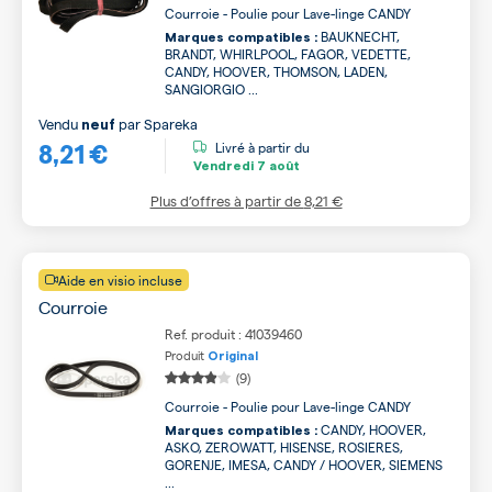
Courroie - Poulie pour Lave-linge CANDY
BAUKNECHT,
Marques compatibles :
BRANDT, WHIRLPOOL, FAGOR, VEDETTE,
CANDY, HOOVER, THOMSON, LADEN,
SANGIORGIO ...
Vendu
par
Spareka
neuf
8,21 €
Livré à partir du
Vendredi
7 août
Plus d’offres à partir de
8,21 €
Aide en visio incluse
Courroie
Ref. produit : 41039460
Produit
Original
(9)
Courroie - Poulie pour Lave-linge CANDY
CANDY, HOOVER,
Marques compatibles :
ASKO, ZEROWATT, HISENSE, ROSIERES,
GORENJE, IMESA, CANDY / HOOVER, SIEMENS
...