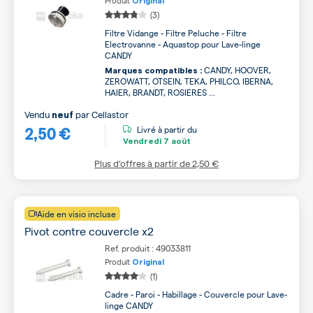
Produit
Original
(3)
Filtre Vidange - Filtre Peluche - Filtre
Electrovanne - Aquastop pour Lave-linge
CANDY
CANDY, HOOVER,
Marques compatibles :
ZEROWATT, OTSEIN, TEKA, PHILCO, IBERNA,
HAIER, BRANDT, ROSIERES ...
Vendu
par
Cellastor
neuf
2,50 €
Livré à partir du
Vendredi
7 août
Plus d’offres à partir de
2,50 €
Aide en visio incluse
Pivot contre couvercle x2
Ref. produit : 49033811
Produit
Original
(1)
Cadre - Paroi - Habillage - Couvercle pour Lave-
linge CANDY