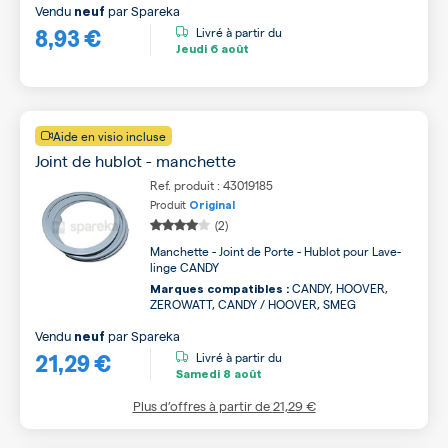
Vendu
par
Spareka
neuf
8,93 €
Livré à partir du
Jeudi
6 août
Aide en visio incluse
Joint de hublot - manchette
Ref. produit : 43019185
Produit
Original
(2)
Manchette - Joint de Porte - Hublot pour Lave-
linge CANDY
CANDY, HOOVER,
Marques compatibles :
ZEROWATT, CANDY / HOOVER, SMEG
Vendu
par
Spareka
neuf
21,29 €
Livré à partir du
Samedi
8 août
Plus d’offres à partir de
21,29 €