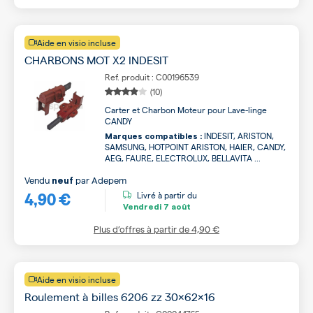
Aide en visio incluse
CHARBONS MOT X2 INDESIT
Ref. produit : C00196539
(10)
Carter et Charbon Moteur pour Lave-linge
CANDY
INDESIT, ARISTON,
Marques compatibles :
SAMSUNG, HOTPOINT ARISTON, HAIER, CANDY,
AEG, FAURE, ELECTROLUX, BELLAVITA ...
Vendu
par
Adepem
neuf
4,90 €
Livré à partir du
Vendredi
7 août
Plus d’offres à partir de
4,90 €
Aide en visio incluse
Roulement à billes 6206 zz 30x62x16