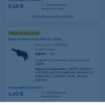
9,49 €
Livré à partir du
Vendredi
7 août
Plus d’offres à partir de
9,49 €
Aide en visio incluse
Balai moteur 4.0a 40w à l'unité
Ref. produit : C00273898
Produit
Original
(13)
Carter et Charbon Moteur pour Lave-linge
CANDY
INDESIT, ARISTON,
Marques compatibles :
HOTPOINT ARISTON, SAMSUNG, BAUKNECHT,
WHIRLPOOL, HOTPOINT, FAURE, BRANDT,
DAEWOO ...
Vendu
par
Cellastor
neuf
4,92 €
Livré à partir du
Samedi
8 août
Plus d’offres à partir de
4,92 €