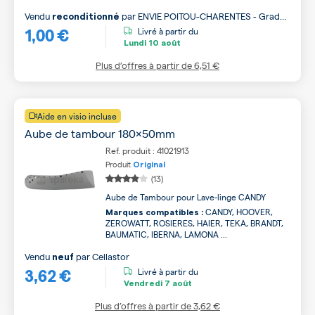
Vendu
par
ENVIE POITOU-CHARENTES - Grade
reconditionné
1,00 €
B
Livré à partir du
Lundi
10 août
Plus d’offres à partir de
6,51 €
Aide en visio incluse
Aube de tambour 180x50mm
Ref. produit : 41021913
Produit
Original
(13)
Aube de Tambour pour Lave-linge CANDY
CANDY, HOOVER,
Marques compatibles :
ZEROWATT, ROSIERES, HAIER, TEKA, BRANDT,
BAUMATIC, IBERNA, LAMONA ...
Vendu
par
Cellastor
neuf
3,62 €
Livré à partir du
Vendredi
7 août
Plus d’offres à partir de
3,62 €