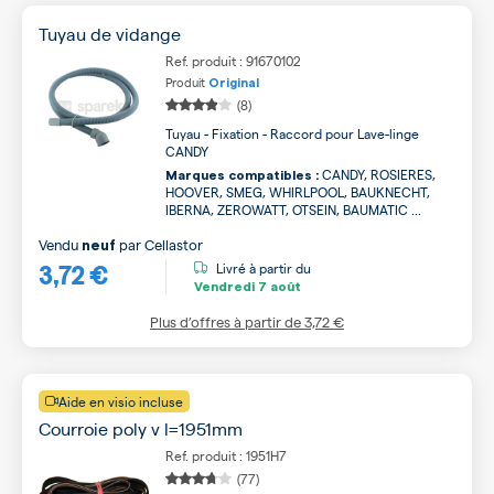
Tuyau de vidange
Ref. produit : 91670102
Produit
Original
(8)
Tuyau - Fixation - Raccord pour Lave-linge
CANDY
CANDY, ROSIERES,
Marques compatibles :
HOOVER, SMEG, WHIRLPOOL, BAUKNECHT,
IBERNA, ZEROWATT, OTSEIN, BAUMATIC ...
Vendu
par
Cellastor
neuf
3,72 €
Livré à partir du
Vendredi
7 août
Plus d’offres à partir de
3,72 €
Aide en visio incluse
Courroie poly v l=1951mm
Ref. produit : 1951H7
(77)