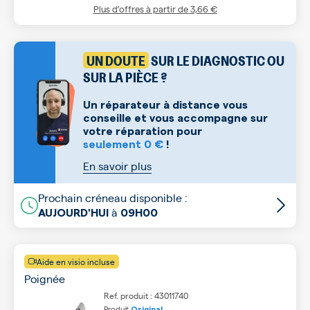
Plus d’offres à partir de
3,66 €
UN DOUTE
SUR LE DIAGNOSTIC OU
SUR LA PIÈCE ?
Un réparateur à distance vous
conseille et vous accompagne sur
votre réparation pour
seulement 0 €
!
En savoir plus
Prochain créneau disponible :
à
AUJOURD'HUI
09H00
Aide en visio incluse
Poignée
Ref. produit : 43011740
Produit
Original