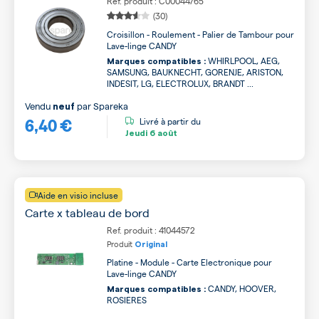
Ref. produit : C00044765
(30)
Croisillon - Roulement - Palier de Tambour pour
Lave-linge CANDY
WHIRLPOOL, AEG,
Marques compatibles :
SAMSUNG, BAUKNECHT, GORENJE, ARISTON,
INDESIT, LG, ELECTROLUX, BRANDT ...
Vendu
par
Spareka
neuf
6,40 €
Livré à partir du
Jeudi
6 août
Aide en visio incluse
Carte x tableau de bord
Ref. produit : 41044572
Produit
Original
Platine - Module - Carte Electronique pour
Lave-linge CANDY
CANDY, HOOVER,
Marques compatibles :
ROSIERES