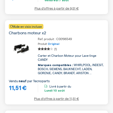
Vendredi
7 août
Plus d’offres à partir de
9,51 €
Aide en visio incluse
Charbons moteur x2
Ref. produit : C00196549
Produit
Original
(1)
Carter et Charbon Moteur pour Lave-linge
CANDY
WHIRLPOOL, INDESIT,
Marques compatibles :
BOSCH, SIEMENS, BAUKNECHT, LADEN,
GORENJE, CANDY, BRANDT, ARISTON ...
Vendu
par
Tecnoparts
neuf
11,51 €
Livré à partir du
Lundi
10 août
Plus d’offres à partir de
11,51 €