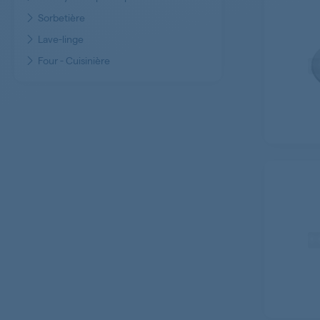
Sorbetière
Lave-linge
Four - Cuisinière
Plaques de cuisson
Sèche-linge
Table à repasser
Outillage