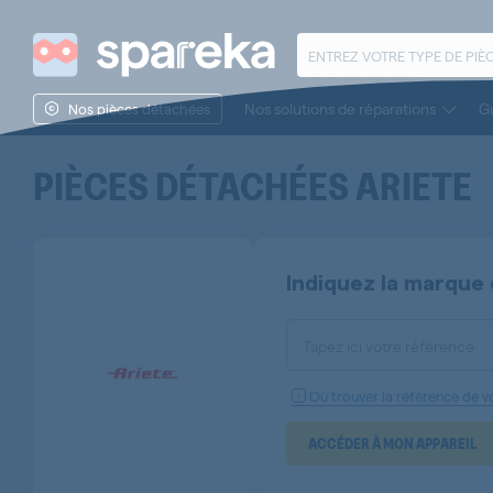
Nos solutions de réparations
Gu
Nos pièces détachées
PIÈCES DÉTACHÉES
ARIETE
Indiquez la marque 
Tapez ici votre référence
Où trouver la référence de vo
ACCÉDER À MON APPAREIL