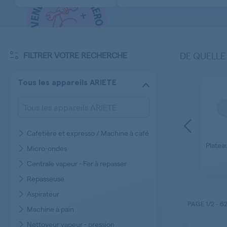
FILTRER VOTRE RECHERCHE
DE QUELLE
Tous les appareils ARIETE
Cafetière et expresso / Machine à café
de
Pièces diverses
Divers
Accessoires
Platea
Micro-ondes
r -
Electroménager
Sorbetière ARIETE
TE
ARIETE
Centrale vapeur - Fer à repasser
Repasseuse
Aspirateur
PAGE
1/2
-
6
Machine à pain
Nettoyeur vapeur - pression