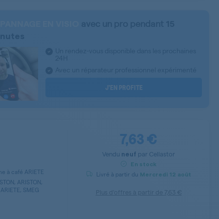
avec un pro pendant
PANNAGE EN VISIO
15
nutes
Un rendez-vous disponible dans les prochaines
24H
Avec un réparateur professionnel expérimenté
J’EN PROFITE
7,63 €
Vendu
par
Cellastor
neuf
En stock
ne à café ARIETE
Livré à partir du
Mercredi
12 août
STON, ARISTON,
 ARIETE, SMEG
Plus d’offres à partir de
7,63 €