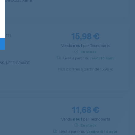
, KENWOOD, ARIETE
15,98 €
,5cm
Vendu
par
Tecnoparts
neuf
En stock
Livré à partir du
Jeudi
13 août
S, NEFF, BRANDT,
Plus d’offres à partir de
15,98 €
11,68 €
Vendu
par
Tecnoparts
neuf
En stock
Livré à partir du
Vendredi
14 août