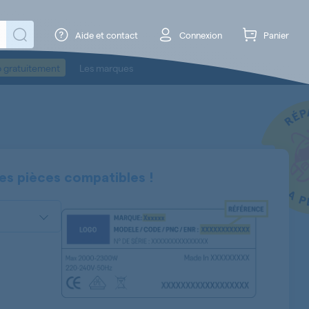
Aide et contact
Connexion
Panier
o gratuitement
Les marques
es pièces compatibles !