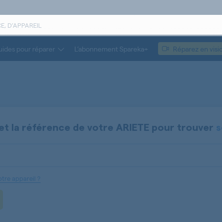
ides pour réparer
L’abonnement Spareka+
Réparez en visi
et la référence de votre
ARIETE
pour trouver
s
tre appareil ?