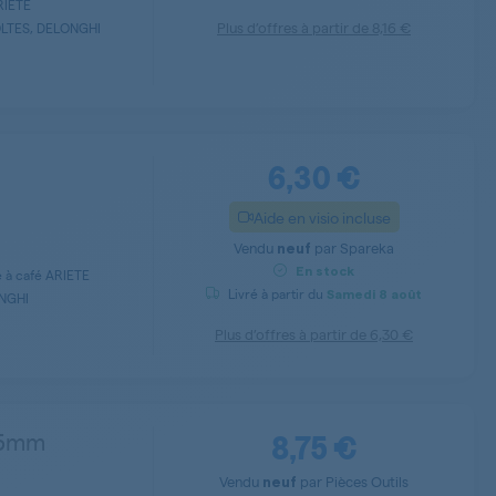
RIETE
Plus d’offres à partir de
8,16 €
LTES, DELONGHI
6,30 €
Aide en visio incluse
Vendu
par
Spareka
neuf
En stock
 à café ARIETE
Livré à partir du
Samedi
8 août
NGHI
Plus d’offres à partir de
6,30 €
8,75 €
 5mm
Vendu
par
Pièces Outils
neuf