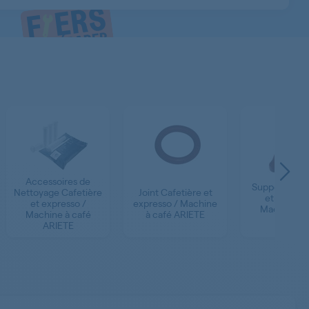
Accessoires de
Supports Caf
Nettoyage Cafetière
Joint Cafetière et
et express
et expresso /
expresso / Machine
Machine à 
Machine à café
à café ARIETE
ARIETE
ARIETE