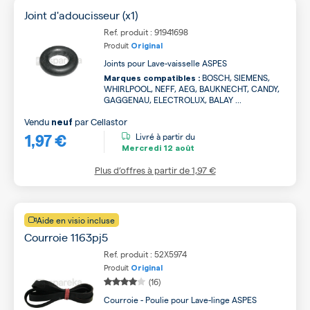
Joint d'adoucisseur (x1)
Ref. produit : 91941698
Produit
Original
Joints pour Lave-vaisselle ASPES
BOSCH, SIEMENS,
Marques compatibles :
WHIRLPOOL, NEFF, AEG, BAUKNECHT, CANDY,
GAGGENAU, ELECTROLUX, BALAY ...
Vendu
par
Cellastor
neuf
1,97 €
Livré à partir du
Mercredi
12 août
Plus d’offres à partir de
1,97 €
Aide en visio incluse
Courroie 1163pj5
Ref. produit : 52X5974
Produit
Original
(16)
Courroie - Poulie pour Lave-linge ASPES