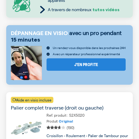
appareils
A travers de nombreux
tutos vidéos
avec un pro pendant
DÉPANNAGE EN VISIO
15 minutes
Un rendez-vous disponible dans les prochaines 24H
Avec un réparateur professionnel expérimenté
J’EN PROFITE
Aide en visio incluse
Palier complet traverse (droit ou gauche)
Ref. produit : 52X5020
Produit
Original
(190)
Croisillon - Roulement - Palier de Tambour pour