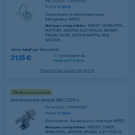
Ref. produit : C00385032
Produit
Original
Compresseur et déshydrateur pour
Réfrigérateur ASPES
INDESIT, WHIRLPOOL,
Marques compatibles :
HOTPOINT ARISTON, ELECTROLUX, BRANDT,
FAGOR, FAURE, ARTHUR MARTIN, AEG,
ARISTON ...
Vendu
par
Tecnoparts
neuf
21,15 €
Livré à partir du
Vendredi
14 août
Plus d’offres à partir de
16,12 €
Aide en visio incluse
électrovanne simple 8lt/1 220 v
Ref. produit : C00046980
Produit
Original
Electrovanne - Aquastop pour Lave-linge ASPES
INDESIT, CANDY,
Marques compatibles :
WHIRLPOOL, ARISTON, BRANDT, ELECTROLUX,