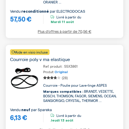
ORANIER ...
Vendu
par
ELECTRODOCAS
reconditionné
57,50 €
Livré à partir du
Mardi
11 août
Plus d’offres à partir de
70,56 €
Aide en visio incluse
Courroie poly v ma elastique
Ref. produit : 55X3861
Produit
Original
(28)
Courroie - Poulie pour Lave-linge ASPES
BRANDT, VEDETTE,
Marques compatibles :
BOSCH, THOMSON, FAGOR, SIEMENS, OCEAN,
SANGIORGIO, CRYSTAL, THERMOR ...
Vendu
par
Spareka
neuf
6,13 €
Livré à partir du
Jeudi
13 août