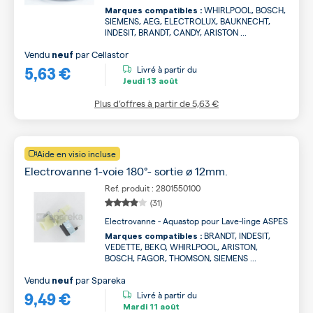
WHIRLPOOL, BOSCH,
Marques compatibles :
SIEMENS, AEG, ELECTROLUX, BAUKNECHT,
INDESIT, BRANDT, CANDY, ARISTON ...
Vendu
par
Cellastor
neuf
5,63 €
Livré à partir du
Jeudi
13 août
Plus d’offres à partir de
5,63 €
Aide en visio incluse
Electrovanne 1-voie 180°- sortie ø 12mm.
Ref. produit : 2801550100
(31)
Electrovanne - Aquastop pour Lave-linge ASPES
BRANDT, INDESIT,
Marques compatibles :
VEDETTE, BEKO, WHIRLPOOL, ARISTON,
BOSCH, FAGOR, THOMSON, SIEMENS ...
Vendu
par
Spareka
neuf
9,49 €
Livré à partir du
Mardi
11 août