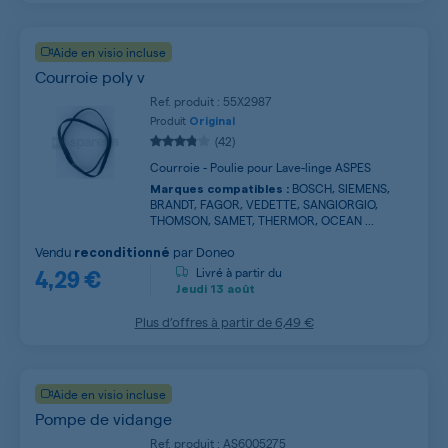
Aide en visio incluse
Courroie poly v
Ref. produit : 55X2987
Produit
Original
(42)
Courroie - Poulie pour Lave-linge ASPES
BOSCH, SIEMENS,
Marques compatibles :
BRANDT, FAGOR, VEDETTE, SANGIORGIO,
THOMSON, SAMET, THERMOR, OCEAN ...
Vendu
par
Doneo
reconditionné
4,29 €
Livré à partir du
Jeudi
13 août
Plus d’offres à partir de
6,49 €
Aide en visio incluse
Pompe de vidange
Ref. produit : AS6005275