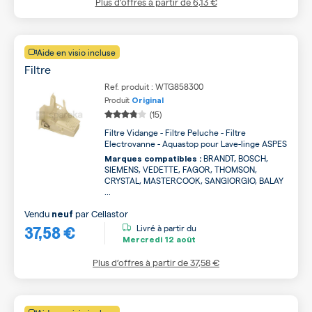
Plus d’offres à partir de
6,13 €
Aide en visio incluse
Filtre
Ref. produit : WTG858300
Produit
Original
(15)
Filtre Vidange - Filtre Peluche - Filtre
Electrovanne - Aquastop pour Lave-linge ASPES
BRANDT, BOSCH,
Marques compatibles :
SIEMENS, VEDETTE, FAGOR, THOMSON,
CRYSTAL, MASTERCOOK, SANGIORGIO, BALAY
...
Vendu
par
Cellastor
neuf
37,58 €
Livré à partir du
Mercredi
12 août
Plus d’offres à partir de
37,58 €