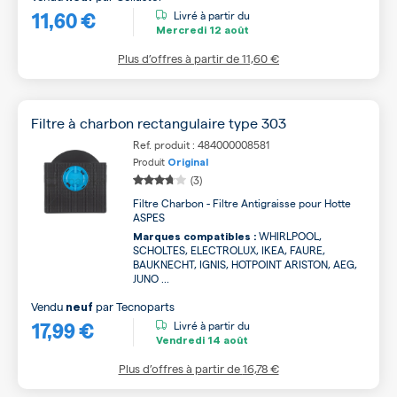
11,60 €
Livré à partir du
Mercredi
12 août
Plus d’offres à partir de
11,60 €
Filtre à charbon rectangulaire type 303
Ref. produit : 484000008581
Produit
Original
(3)
Filtre Charbon - Filtre Antigraisse pour Hotte
ASPES
WHIRLPOOL,
Marques compatibles :
SCHOLTES, ELECTROLUX, IKEA, FAURE,
BAUKNECHT, IGNIS, HOTPOINT ARISTON, AEG,
JUNO ...
Vendu
par
Tecnoparts
neuf
17,99 €
Livré à partir du
Vendredi
14 août
Plus d’offres à partir de
16,78 €