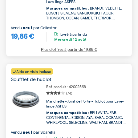
Lave-linge ASPES
BRANDT, VEDETTE,
Marques compatibles :
BOSCH, SIEMENS, SANGIORGIO, FAGOR,
THOMSON, OCEAN, SAMET, THERMOR ...
Vendu
par
Cellastor
neuf
19,86 €
Livré à partir du
Mercredi
12 août
Plus d’offres à partir de
19,86 €
Aide en visio incluse
Soufflet de hublot
Ref. produit : 42002568
(74)
Manchette - Joint de Porte - Hublot pour Lave-
linge ASPES
BELLAVITA, FAR,
Marques compatibles :
CONTINENTAL EDISON, AYA, SABA, OCEANIC,
WHIRLPOOL, SELECLINE, WALTHAM, BRANDT ...
Vendu
par
Spareka
neuf