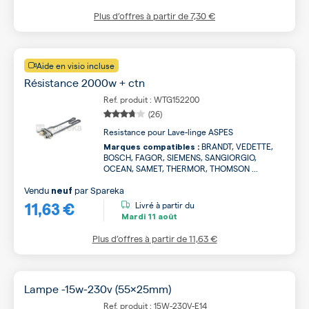
Plus d’offres à partir de
7,30 €
Aide en visio incluse
Résistance 2000w + ctn
Ref. produit : WTG152200
(26)
Resistance pour Lave-linge ASPES
BRANDT, VEDETTE,
Marques compatibles :
BOSCH, FAGOR, SIEMENS, SANGIORGIO,
OCEAN, SAMET, THERMOR, THOMSON ...
Vendu
par
Spareka
neuf
11,63 €
Livré à partir du
Mardi
11 août
Plus d’offres à partir de
11,63 €
Lampe -15w-230v (55x25mm)
Ref. produit : 15W-230V-E14