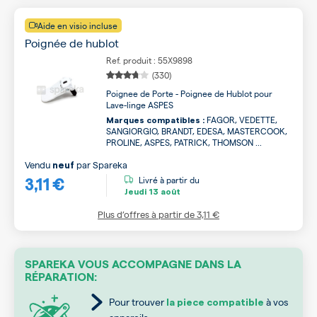
Aide en visio incluse
Poignée de hublot
Ref. produit : 55X9898
(330)
Poignee de Porte - Poignee de Hublot pour
Lave-linge ASPES
FAGOR, VEDETTE,
Marques compatibles :
SANGIORGIO, BRANDT, EDESA, MASTERCOOK,
PROLINE, ASPES, PATRICK, THOMSON ...
Vendu
par
Spareka
neuf
3,11 €
Livré à partir du
Jeudi
13 août
Plus d’offres à partir de
3,11 €
SPAREKA VOUS ACCOMPAGNE DANS LA
RÉPARATION:
Pour trouver
à vos
la piece compatible