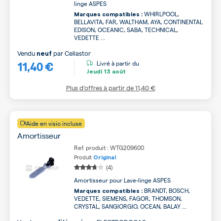
linge ASPES
WHIRLPOOL,
Marques compatibles :
BELLAVITA, FAR, WALTHAM, AYA, CONTINENTAL
EDISON, OCEANIC, SABA, TECHNICAL,
VEDETTE ...
Vendu
par
Cellastor
neuf
11,40 €
Livré à partir du
Jeudi
13 août
Plus d’offres à partir de
11,40 €
Aide en visio incluse
Amortisseur
Ref. produit : WTG209600
Produit
Original
(4)
Amortisseur pour Lave-linge ASPES
BRANDT, BOSCH,
Marques compatibles :
VEDETTE, SIEMENS, FAGOR, THOMSON,
CRYSTAL, SANGIORGIO, OCEAN, BALAY ...