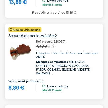
13,89 €
Livré à partir du
Mardi
11 août
Plus d’offres à partir de
13,89 €
Aide en visio incluse
Sécurité de porte zv446m2
Ref. produit : 32005174
(1)
Fermeture - Securite de Porte pour Lave-linge
ASPES
BELLAVITA,
Marques compatibles :
CONTINENTAL EDISON, FAR, AYA, SABA,
FAGOR, OCEANIC, SELECLINE, VEDETTE,
WALTHAM ...
Vendu
par
Spareka
neuf
8,89 €
Livré à partir du
Mardi
11 août