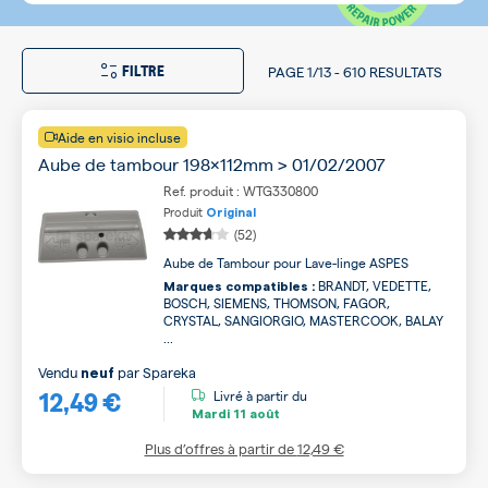
FILTRE
PAGE
1/13
-
610 RESULTATS
Aide en visio incluse
Aube de tambour 198x112mm > 01/02/2007
Ref. produit : WTG330800
Produit
Original
(52)
Aube de Tambour pour Lave-linge ASPES
BRANDT, VEDETTE,
Marques compatibles :
BOSCH, SIEMENS, THOMSON, FAGOR,
CRYSTAL, SANGIORGIO, MASTERCOOK, BALAY
...
Vendu
par
Spareka
neuf
12,49 €
Livré à partir du
Mardi
11 août
Plus d’offres à partir de
12,49 €