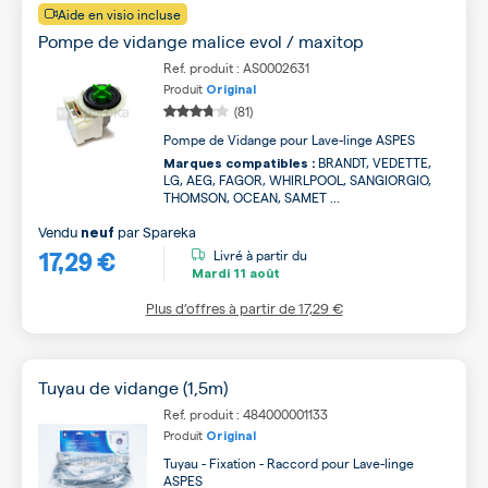
Aide en visio incluse
Pompe de vidange malice evol / maxitop
Ref. produit : AS0002631
Produit
Original
(81)
Pompe de Vidange pour Lave-linge ASPES
BRANDT, VEDETTE,
Marques compatibles :
LG, AEG, FAGOR, WHIRLPOOL, SANGIORGIO,
THOMSON, OCEAN, SAMET ...
Vendu
par
Spareka
neuf
17,29 €
Livré à partir du
Mardi
11 août
Plus d’offres à partir de
17,29 €
Tuyau de vidange (1,5m)
Ref. produit : 484000001133
Produit
Original
Tuyau - Fixation - Raccord pour Lave-linge
ASPES