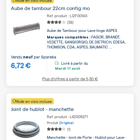
Aide en visio incluse
Aube de tambour 22cm config mo
Ref. produit : LJ2F001A5
(38)
Aube de Tambour pour Lave-linge ASPES
FAGOR, BRANDT,
Marques compatibles :
VEDETTE, SANGIORGIO, DE DIETRICH, EDESA,
THOMSON, CDA, ASPES, BAUMATIC ...
Vendu
par
Spareka
neuf
6,72 €
Livré à partir du
Mardi
11 août
Plus d’offres à partir de
5,30 €
Aide en visio incluse
Joint de hublot - manchette
Ref. produit : L42009271
Produit
Original
(1)
Manchette - Joint de Porte - Hublot pour Lave-