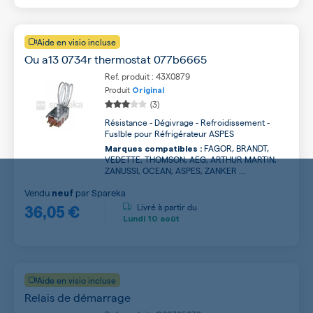
Aide en visio incluse
Ou a13 0734r thermostat 077b6665
Ref. produit : 43X0879
Produit
Original
(3)
Résistance - Dégivrage - Refroidissement -
Fuslble pour Réfrigérateur ASPES
FAGOR, BRANDT,
Marques compatibles :
VEDETTE, THOMSON, AEG, ARTHUR MARTIN,
ZANUSSI, OCEAN, ASPES, ZANKER ...
Vendu
par
Spareka
neuf
36,05 €
Livré à partir du
Lundi
10 août
Aide en visio incluse
Relais de démarrage