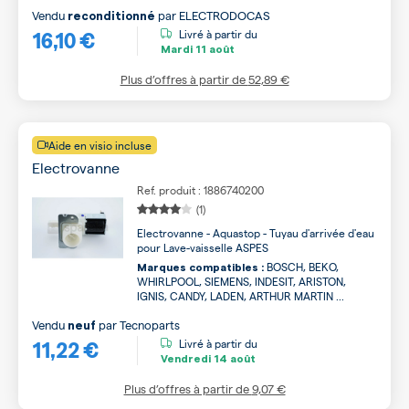
Vendu
par
ELECTRODOCAS
reconditionné
16,10 €
Livré à partir du
Mardi
11 août
Plus d’offres à partir de
52,89 €
Aide en visio incluse
Electrovanne
Ref. produit : 1886740200
(1)
Electrovanne - Aquastop - Tuyau d'arrivée d'eau
pour Lave-vaisselle ASPES
BOSCH, BEKO,
Marques compatibles :
WHIRLPOOL, SIEMENS, INDESIT, ARISTON,
IGNIS, CANDY, LADEN, ARTHUR MARTIN ...
Vendu
par
Tecnoparts
neuf
11,22 €
Livré à partir du
Vendredi
14 août
Plus d’offres à partir de
9,07 €