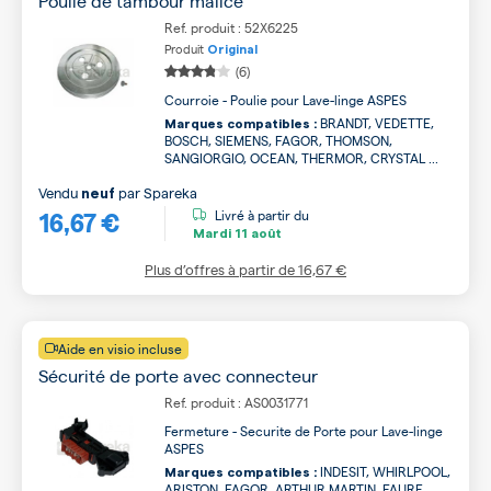
Poulie de tambour malice
Ref. produit : 52X6225
Produit
Original
(6)
Courroie - Poulie pour Lave-linge ASPES
BRANDT, VEDETTE,
Marques compatibles :
BOSCH, SIEMENS, FAGOR, THOMSON,
SANGIORGIO, OCEAN, THERMOR, CRYSTAL ...
Vendu
par
Spareka
neuf
16,67 €
Livré à partir du
Mardi
11 août
Plus d’offres à partir de
16,67 €
Aide en visio incluse
Sécurité de porte avec connecteur
Ref. produit : AS0031771
Fermeture - Securite de Porte pour Lave-linge
ASPES
INDESIT, WHIRLPOOL,
Marques compatibles :
ARISTON, FAGOR, ARTHUR MARTIN, FAURE,