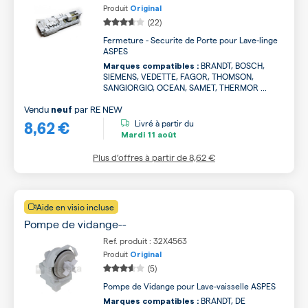
Produit
Original
(22)
Fermeture - Securite de Porte pour Lave-linge
ASPES
BRANDT, BOSCH,
Marques compatibles :
SIEMENS, VEDETTE, FAGOR, THOMSON,
SANGIORGIO, OCEAN, SAMET, THERMOR ...
Vendu
par
RE NEW
neuf
8,62 €
Livré à partir du
Mardi
11 août
Plus d’offres à partir de
8,62 €
Aide en visio incluse
Pompe de vidange--
Ref. produit : 32X4563
Produit
Original
(5)
Pompe de Vidange pour Lave-vaisselle ASPES
BRANDT, DE
Marques compatibles :