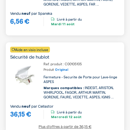
GORENJE, VEDETTE, ASPES, FAR ...
Vendu
par
Spareka
neuf
6,56 €
Livré à partir du
Mardi
11 août
Aide en visio incluse
Sécurité de hublot
Ref. produit : C00105105
Produit
Original
Fermeture - Securite de Porte pour Lave-linge
ASPES
INDESIT, ARISTON,
Marques compatibles :
WHIRLPOOL, FAGOR, ARTHUR MARTIN,
GORENJE, FAURE, VEDETTE, ASPES, IGNIS ...
Vendu
par
Cellastor
neuf
36,15 €
Livré à partir du
Mercredi
12 août
Plus d’offres à partir de
36,15 €