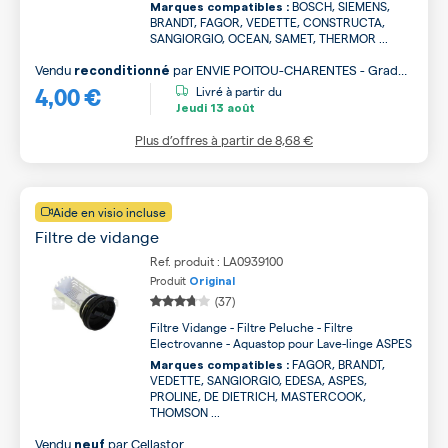
BOSCH, SIEMENS,
Marques compatibles :
BRANDT, FAGOR, VEDETTE, CONSTRUCTA,
SANGIORGIO, OCEAN, SAMET, THERMOR ...
Vendu
par
ENVIE POITOU-CHARENTES - Grade
reconditionné
4,00 €
B
Livré à partir du
Jeudi
13 août
Plus d’offres à partir de
8,68 €
Aide en visio incluse
Filtre de vidange
Ref. produit : LA0939100
Produit
Original
(37)
Filtre Vidange - Filtre Peluche - Filtre
Electrovanne - Aquastop pour Lave-linge ASPES
FAGOR, BRANDT,
Marques compatibles :
VEDETTE, SANGIORGIO, EDESA, ASPES,
PROLINE, DE DIETRICH, MASTERCOOK,
THOMSON ...
Vendu
par
Cellastor
neuf