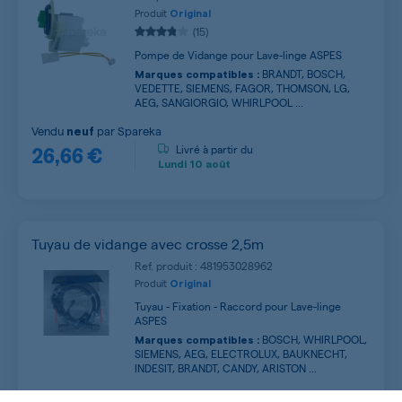
Produit
Original
(15)
Pompe de Vidange pour Lave-linge ASPES
BRANDT, BOSCH,
Marques compatibles :
VEDETTE, SIEMENS, FAGOR, THOMSON, LG,
AEG, SANGIORGIO, WHIRLPOOL ...
Vendu
par
Spareka
neuf
26,66 €
Livré à partir du
Lundi
10 août
Tuyau de vidange avec crosse 2,5m
Ref. produit : 481953028962
Produit
Original
Tuyau - Fixation - Raccord pour Lave-linge
ASPES
BOSCH, WHIRLPOOL,
Marques compatibles :
SIEMENS, AEG, ELECTROLUX, BAUKNECHT,
INDESIT, BRANDT, CANDY, ARISTON ...
Vendu
par
Cellastor
neuf