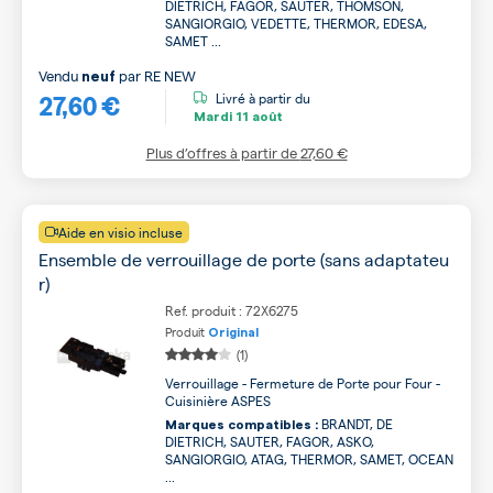
DIETRICH, FAGOR, SAUTER, THOMSON,
SANGIORGIO, VEDETTE, THERMOR, EDESA,
SAMET ...
Vendu
par
RE NEW
neuf
27,60 €
Livré à partir du
Mardi
11 août
Plus d’offres à partir de
27,60 €
Aide en visio incluse
Ensemble de verrouillage de porte (sans adaptateu
r)
Ref. produit : 72X6275
Produit
Original
(1)
Verrouillage - Fermeture de Porte pour Four -
Cuisinière ASPES
BRANDT, DE
Marques compatibles :
DIETRICH, SAUTER, FAGOR, ASKO,
SANGIORGIO, ATAG, THERMOR, SAMET, OCEAN
...