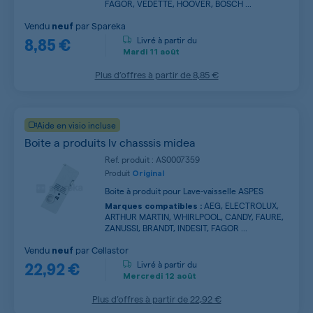
FAGOR, VEDETTE, HOOVER, BOSCH ...
Vendu
par
Spareka
neuf
8,85 €
Livré à partir du
Mardi
11 août
Plus d’offres à partir de
8,85 €
Aide en visio incluse
Boite a produits lv chasssis midea
Ref. produit : AS0007359
Produit
Original
Boite à produit pour Lave-vaisselle ASPES
AEG, ELECTROLUX,
Marques compatibles :
ARTHUR MARTIN, WHIRLPOOL, CANDY, FAURE,
ZANUSSI, BRANDT, INDESIT, FAGOR ...
Vendu
par
Cellastor
neuf
22,92 €
Livré à partir du
Mercredi
12 août
Plus d’offres à partir de
22,92 €