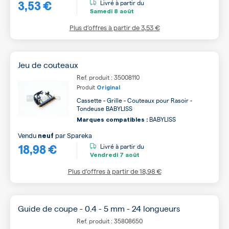
3,53 €
Livré à partir du
Samedi
8 août
Plus d’offres à partir de
3,53 €
Jeu de couteaux
Ref. produit : 35008110
Produit
Original
Cassette - Grille - Couteaux pour Rasoir -
Tondeuse BABYLISS
BABYLISS
Marques compatibles :
Vendu
par
Spareka
neuf
18,98 €
Livré à partir du
Vendredi
7 août
Plus d’offres à partir de
18,98 €
Guide de coupe - 0.4 - 5 mm - 24 longueurs
Ref. produit : 35808650