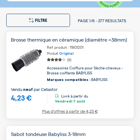
FILTRE
PAGE
1/6
-
277 RESULTATS
Brosse thermique en céramique (diamètre =38mm)
Ref. produit : 11801201
Produit
Original
(9)
Accessoires Coiffure pour Sèche-cheveux -
Brosse coiffante BABYLISS
BABYLISS
Marques compatibles :
Vendu
par
Cellastor
neuf
4,23 €
Livré à partir du
Vendredi
7 août
Plus d’offres à partir de
4,23 €
Sabot tondeuse Babyliss 3-18mm