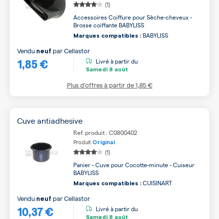
(1)
Accessoires Coiffure pour Sèche-cheveux -
Brosse coiffante BABYLISS
BABYLISS
Marques compatibles :
Vendu
par
Cellastor
neuf
1,85 €
Livré à partir du
Samedi
8 août
Plus d’offres à partir de
1,85 €
Cuve antiadhesive
Ref. produit : C0800402
Produit
Original
(1)
Panier - Cuve pour Cocotte-minute - Cuiseur
BABYLISS
CUISINART
Marques compatibles :
Vendu
par
Cellastor
neuf
10,37 €
Livré à partir du
Samedi
8 août