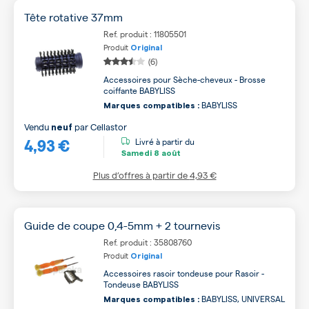
Tête rotative 37mm
Ref. produit : 11805501
Produit
Original
(6)
Accessoires pour Sèche-cheveux - Brosse
coiffante BABYLISS
BABYLISS
Marques compatibles :
Vendu
par
Cellastor
neuf
4,93 €
Livré à partir du
Samedi
8 août
Plus d’offres à partir de
4,93 €
Guide de coupe 0,4-5mm + 2 tournevis
Ref. produit : 35808760
Produit
Original
Accessoires rasoir tondeuse pour Rasoir -
Tondeuse BABYLISS
BABYLISS, UNIVERSAL
Marques compatibles :