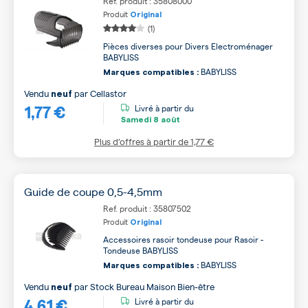
Ref. produit : 35808000
Produit
Original
(1)
Pièces diverses pour Divers Electroménager
BABYLISS
BABYLISS
Marques compatibles :
Vendu
par
Cellastor
neuf
1,77 €
Livré à partir du
Samedi
8 août
Plus d’offres à partir de
1,77 €
Guide de coupe 0,5-4,5mm
Ref. produit : 35807502
Produit
Original
Accessoires rasoir tondeuse pour Rasoir -
Tondeuse BABYLISS
BABYLISS
Marques compatibles :
Vendu
par
Stock Bureau Maison Bien-être
neuf
4,61 €
Livré à partir du