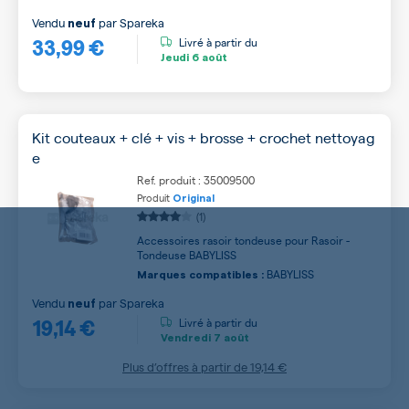
Vendu
par
Spareka
neuf
33,99 €
Livré à partir du
Jeudi
6 août
Kit couteaux + clé + vis + brosse + crochet nettoyag
e
Ref. produit : 35009500
Produit
Original
(1)
Accessoires rasoir tondeuse pour Rasoir -
Tondeuse BABYLISS
BABYLISS
Marques compatibles :
Vendu
par
Spareka
neuf
19,14 €
Livré à partir du
Vendredi
7 août
Plus d’offres à partir de
19,14 €