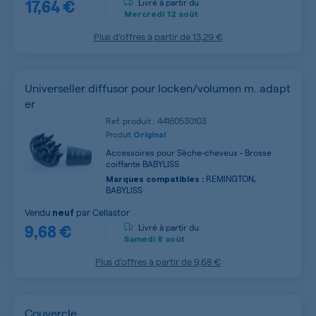
17,64 €
Livré à partir du
Mercredi
12 août
Plus d’offres à partir de
13,29 €
Universeller diffusor pour locken/volumen m. adapt
er
Ref. produit : 44160530103
Produit
Original
Accessoires pour Sèche-cheveux - Brosse
coiffante BABYLISS
REMINGTON,
Marques compatibles :
BABYLISS
Vendu
par
Cellastor
neuf
9,68 €
Livré à partir du
Samedi
8 août
Plus d’offres à partir de
9,68 €
Couvercle