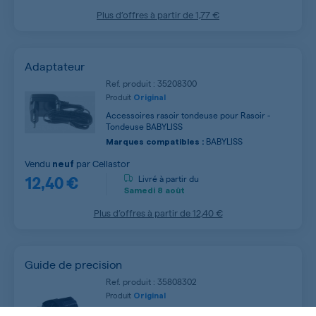
Plus d’offres à partir de
1,77 €
Adaptateur
Ref. produit : 35208300
Produit
Original
Accessoires rasoir tondeuse pour Rasoir -
Tondeuse BABYLISS
BABYLISS
Marques compatibles :
Vendu
par
Cellastor
neuf
12,40 €
Livré à partir du
Samedi
8 août
Plus d’offres à partir de
12,40 €
Guide de precision
Ref. produit : 35808302
Produit
Original
Support de Lame pour Rasoir - Tondeuse