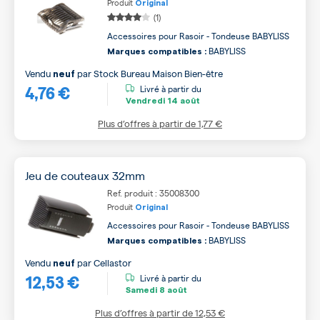
Produit
Original
(1)
Accessoires pour Rasoir - Tondeuse BABYLISS
BABYLISS
Marques compatibles :
Vendu
par
Stock Bureau Maison Bien-être
neuf
4,76 €
Livré à partir du
Vendredi
14 août
Plus d’offres à partir de
1,77 €
Jeu de couteaux 32mm
Ref. produit : 35008300
Produit
Original
Accessoires pour Rasoir - Tondeuse BABYLISS
BABYLISS
Marques compatibles :
Vendu
par
Cellastor
neuf
12,53 €
Livré à partir du
Samedi
8 août
Plus d’offres à partir de
12,53 €