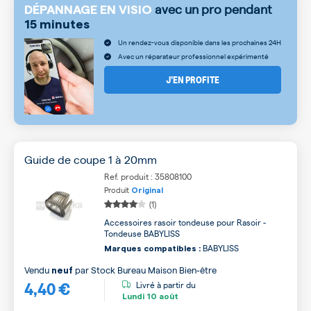
avec un pro pendant
DÉPANNAGE EN VISIO
15 minutes
Un rendez-vous disponible dans les prochaines 24H
Avec un réparateur professionnel expérimenté
J’EN PROFITE
Guide de coupe 1 à 20mm
Ref. produit : 35808100
Produit
Original
(1)
Accessoires rasoir tondeuse pour Rasoir -
Tondeuse BABYLISS
BABYLISS
Marques compatibles :
Vendu
par
Stock Bureau Maison Bien-être
neuf
4,40 €
Livré à partir du
Lundi
10 août