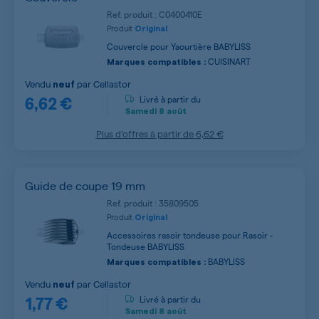
Ref. produit : C0400410E
Produit
Original
Couvercle pour Yaourtière BABYLISS
CUISINART
Marques compatibles :
Vendu
par
Cellastor
neuf
6,62 €
Livré à partir du
Samedi
8 août
Plus d’offres à partir de
6,62 €
Guide de coupe 19 mm
Ref. produit : 35809505
Produit
Original
Accessoires rasoir tondeuse pour Rasoir -
Tondeuse BABYLISS
BABYLISS
Marques compatibles :
Vendu
par
Cellastor
neuf
1,77 €
Livré à partir du
Samedi
8 août