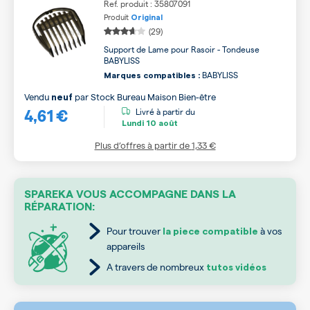
Ref. produit : 35807091
Produit
Original
(29)
Support de Lame pour Rasoir - Tondeuse
BABYLISS
BABYLISS
Marques compatibles :
Vendu
par
Stock Bureau Maison Bien-être
neuf
4,61 €
Livré à partir du
Lundi
10 août
Plus d’offres à partir de
1,33 €
SPAREKA VOUS ACCOMPAGNE DANS LA
RÉPARATION:
Pour trouver
à vos
la piece compatible
appareils
A travers de nombreux
tutos vidéos