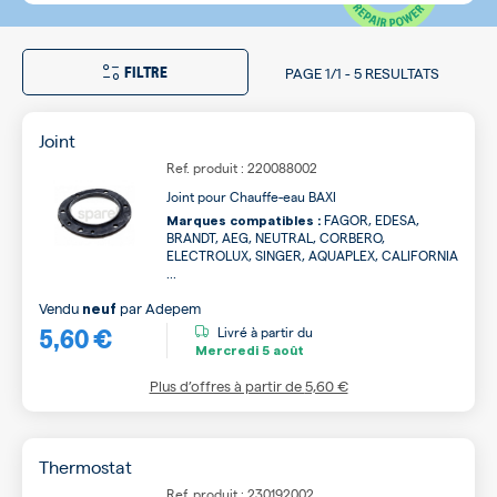
FILTRE
PAGE
1/1
-
5 RESULTATS
Joint
Ref. produit : 220088002
Joint pour Chauffe-eau BAXI
FAGOR, EDESA,
Marques compatibles :
BRANDT, AEG, NEUTRAL, CORBERO,
ELECTROLUX, SINGER, AQUAPLEX, CALIFORNIA
...
Vendu
par
Adepem
neuf
5,60 €
Livré à partir du
Mercredi
5 août
Plus d’offres à partir de
5,60 €
Thermostat
Ref. produit : 230192002