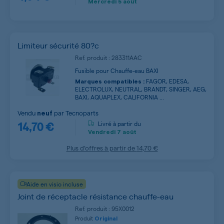
Mercredi
5 août
Limiteur sécurité 80?c
Ref. produit : 283311AAC
Fusible pour Chauffe-eau BAXI
FAGOR, EDESA,
Marques compatibles :
ELECTROLUX, NEUTRAL, BRANDT, SINGER, AEG,
BAXI, AQUAPLEX, CALIFORNIA ...
Vendu
par
Tecnoparts
neuf
14,70 €
Livré à partir du
Vendredi
7 août
Plus d’offres à partir de
14,70 €
Aide en visio incluse
Joint de réceptacle résistance chauffe-eau
Ref. produit : 95X0012
Produit
Original