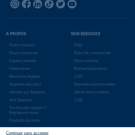
A PROPOS
NOS SERVICES
Notre mission
FAQ
Nous contacter
Suivi de commande
Espace presse
Mon compte
Partenaires
Bonus Réparation
Mentions légales
CGV
Spareka recrute !
Données personnelles
Vendre sur Spareka
Gérer mes cookies
Avis Spareka
CGS
Technicien expert ?
Rejoignez-nous
Produits du mois
Continuer sans accepter