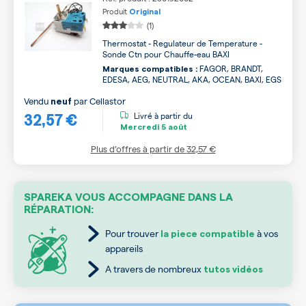
Produit
Original
(1)
Thermostat - Regulateur de Temperature -
Sonde Ctn pour Chauffe-eau BAXI
FAGOR, BRANDT,
Marques compatibles :
EDESA, AEG, NEUTRAL, AKA, OCEAN, BAXI, EGS
Vendu
par
Cellastor
neuf
32,57 €
Livré à partir du
Mercredi
5 août
Plus d’offres à partir de
32,57 €
SPAREKA VOUS ACCOMPAGNE DANS LA
RÉPARATION:
Pour trouver
à vos
la piece compatible
appareils
A travers de nombreux
tutos vidéos