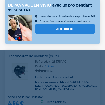
avec un pro pendant
DÉPANNAGE EN VISIO
15 minutes
Un rendez-vous disponible dans les prochaines 24H
Avec un réparateur professionnel expérimenté
J’EN PROFITE
Thermostat de sécurité (80°c)
Ref. produit : 283311AAC
Produit
Original
(3)
Fusible pour Chauffe-eau BAXI
FAGOR, EDESA,
Marques compatibles :
ELECTROLUX, NEUTRAL, BRANDT, SINGER, AEG,
BAXI, AQUAPLEX, CALIFORNIA ...
Vendu
par
Cellastor
neuf
4,94 €
Livré à partir du