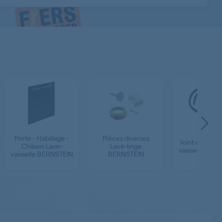
Porte - Habillage -
Pièces diverses
Joint de Port
Châssis Lave-
Lave-linge
vaisselle BER
vaisselle BERNSTEIN
BERNSTEIN