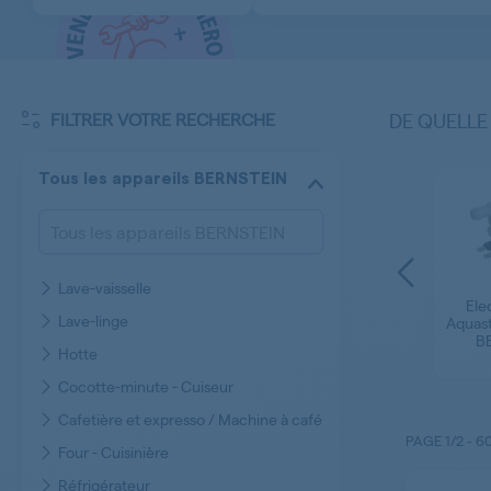
FILTRER VOTRE RECHERCHE
DE QUELLE
Tous les appareils BERNSTEIN
Lave-vaisselle
ot à
Guide Glissiere
Ele
Boite a Produit Lave-
Lave-linge
lle
Réfrigérateur
Aquast
linge BERNSTEIN
BERNSTEIN
B
Hotte
Cocotte-minute - Cuiseur
Cafetière et expresso / Machine à café
PAGE
1/2
-
6
Four - Cuisinière
Réfrigérateur