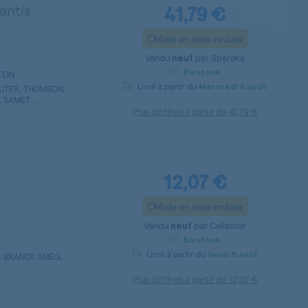
41,79 €
antis
Aide en visio incluse
Vendu
par
Spareka
neuf
En stock
TEIN
Livré à partir du
Mercredi
5 août
AUTER, THOMSON,
SAMET ...
Plus d’offres à partir de
41,79 €
12,07 €
Aide en visio incluse
Vendu
par
Cellastor
neuf
En stock
Livré à partir du
Jeudi
6 août
 BRANDT, SMEG,
.
Plus d’offres à partir de
12,07 €