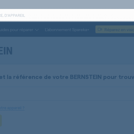
ides pour réparer
L’abonnement Spareka+
Réparez en visi
EIN
et la référence de votre
BERNSTEIN
pour trou
tre appareil ?