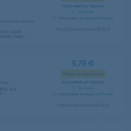
Vendu
par
Spareka
neuf
En stock
Livré à partir du
Mercredi
5 août
n pour Lave-vaisselle
Plus d’offres à partir de
39,89 €
AUTER, FAGOR,
RMOR, SAMET ...
5,76 €
Aide en visio incluse
Vendu
par
Cellastor
neuf
STEIN
En stock
ENS, AEG,
 ...
Livré à partir du
Vendredi
7 août
Plus d’offres à partir de
5,76 €