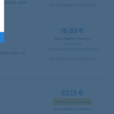
DIETRICH, LADEN ...
Plus d’offres à partir de
18,89 €
16,53 €
Vendu
par
Spareka
neuf
En stock
Livré à partir du
Mercredi
5 août
EMENS, SABA, FAR,
.
Plus d’offres à partir de
16,53 €
22,13 €
Aide en visio incluse
Vendu
par
Cellastor
neuf