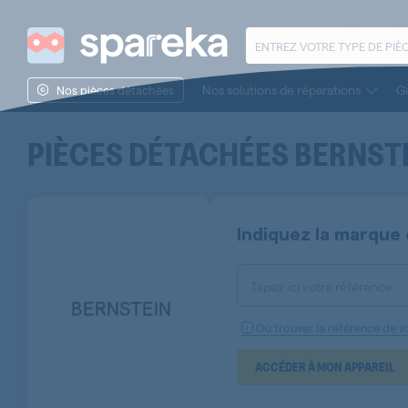
Nos solutions de réparations
Gu
Nos pièces détachées
PIÈCES DÉTACHÉES
BERNST
Indiquez la marque 
Tapez ici votre référence
Où trouver la référence de vo
ACCÉDER À MON APPAREIL