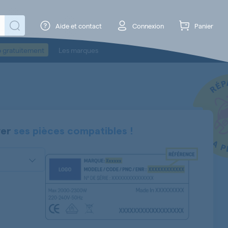
Aide et contact
Connexion
Panier
o gratuitement
Les marques
ver
ses pièces compatibles !