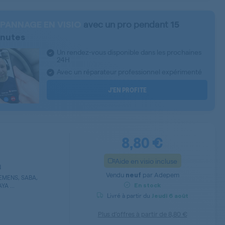
avec un pro pendant
PANNAGE EN VISIO
15
nutes
Un rendez-vous disponible dans les prochaines
24H
Avec un réparateur professionnel expérimenté
J’EN PROFITE
8,80 €
Aide en visio incluse
N
Vendu
par
Adepem
neuf
IEMENS, SABA,
A ...
En stock
Livré à partir du
Jeudi
6 août
Plus d’offres à partir de
8,80 €