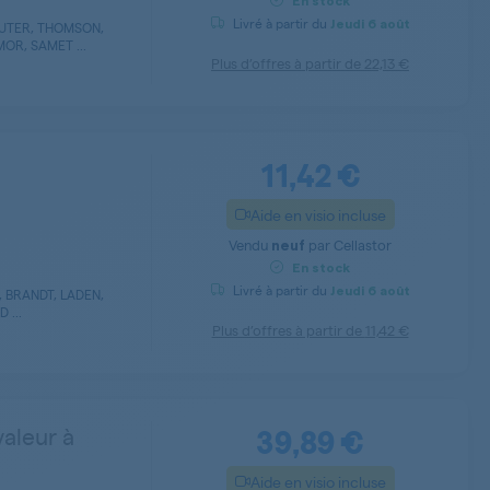
En stock
Livré à partir du
Jeudi
6 août
AUTER, THOMSON,
OR, SAMET ...
Plus d’offres à partir de
22,13 €
11,42 €
Aide en visio incluse
Vendu
par
Cellastor
neuf
En stock
Livré à partir du
Jeudi
6 août
 BRANDT, LADEN,
 ...
Plus d’offres à partir de
11,42 €
39,89 €
aleur à
Aide en visio incluse