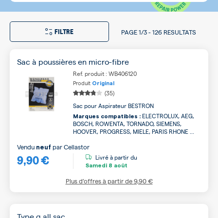
FILTRE
PAGE
1/3
-
126 RESULTATS
Sac à poussières en micro-fibre
Ref. produit : WB406120
Produit
Original
(35)
Sac pour Aspirateur BESTRON
ELECTROLUX, AEG,
Marques compatibles :
BOSCH, ROWENTA, TORNADO, SIEMENS,
HOOVER, PROGRESS, MIELE, PARIS RHONE ...
Vendu
par
Cellastor
neuf
9,90 €
Livré à partir du
Samedi
8 août
Plus d’offres à partir de
9,90 €
Type g all sac