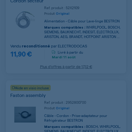
Cordon secteur
Ref. produit : 52X2109
Produit
Original
Alimentation - Câble pour Lave-linge BESTRON
WHIRLPOOL, BOSCH,
Marques compatibles :
SIEMENS, BAUKNECHT, INDESIT, ELECTROLUX,
ARISTON, AEG, BRANDT, HOTPOINT ARISTON ...
Vendu
par
ELECTRODOCAS
reconditionné
11,90 €
Livré à partir du
Mardi
11 août
Plus d’offres à partir de
17,12 €
Aide en visio incluse
Faston assembly
Ref. produit : 2952800700
Produit
Original
Câble - Cordon - Prise-adaptateur pour
Réfrigérateur BESTRON
BOSCH, WHIRLPOOL,
Marques compatibles :
SIEMENS, BAUKNECHT, INDESIT, ELECTROLUX,