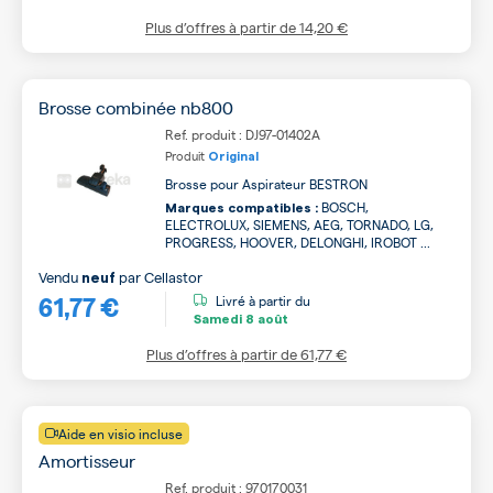
Plus d’offres à partir de
14,20 €
Brosse combinée nb800
Ref. produit : DJ97-01402A
Produit
Original
Brosse pour Aspirateur BESTRON
BOSCH,
Marques compatibles :
ELECTROLUX, SIEMENS, AEG, TORNADO, LG,
PROGRESS, HOOVER, DELONGHI, IROBOT ...
Vendu
par
Cellastor
neuf
61,77 €
Livré à partir du
Samedi
8 août
Plus d’offres à partir de
61,77 €
Aide en visio incluse
Amortisseur
Ref. produit : 970170031