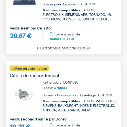
Brosse pour Aspirateur BESTRON
BOSCH,
Marques compatibles :
ELECTROLUX, SIEMENS, AEG, TORNADO, LG,
PROGRESS, HOOVER, DELONGHI, IROBOT ...
Vendu
par
Cellastor
neuf
20,67 €
Livré à partir du
Samedi
8 août
Plus d’offres à partir de
20,26 €
Aide en visio incluse
Câble de raccordement
Ref. produit : 00481580
Produit
Original
Bornier - Dominos pour Lave-linge BESTRON
BOSCH, WHIRLPOOL,
Marques compatibles :
SIEMENS, BAUKNECHT, INDESIT, ELECTROLUX,
ARISTON, AEG, BRANDT, BALAY ...
Vendu
par
Doneo
reconditionné
19,21 €
Livré à partir du