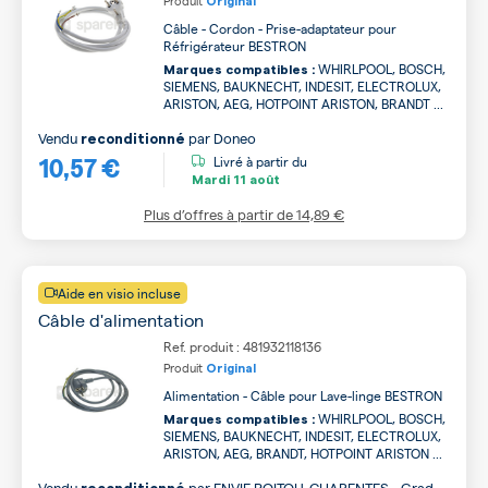
Produit
Original
Câble - Cordon - Prise-adaptateur pour
Réfrigérateur BESTRON
WHIRLPOOL, BOSCH,
Marques compatibles :
SIEMENS, BAUKNECHT, INDESIT, ELECTROLUX,
ARISTON, AEG, HOTPOINT ARISTON, BRANDT ...
Vendu
par
Doneo
reconditionné
10,57 €
Livré à partir du
Mardi
11 août
Plus d’offres à partir de
14,89 €
Aide en visio incluse
Câble d'alimentation
Ref. produit : 481932118136
Produit
Original
Alimentation - Câble pour Lave-linge BESTRON
WHIRLPOOL, BOSCH,
Marques compatibles :
SIEMENS, BAUKNECHT, INDESIT, ELECTROLUX,
ARISTON, AEG, BRANDT, HOTPOINT ARISTON ...
Vendu
par
ENVIE POITOU-CHARENTES - Grade