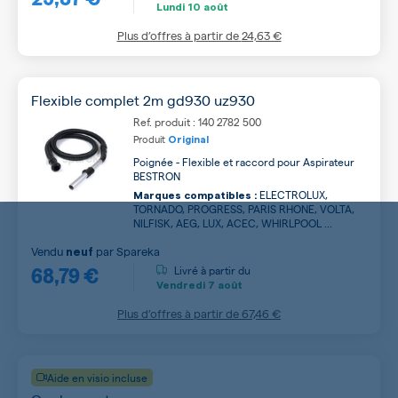
Lundi
10 août
Plus d’offres à partir de
24,63 €
Flexible complet 2m gd930 uz930
Ref. produit : 140 2782 500
Produit
Original
Poignée - Flexible et raccord pour Aspirateur
BESTRON
ELECTROLUX,
Marques compatibles :
TORNADO, PROGRESS, PARIS RHONE, VOLTA,
NILFISK, AEG, LUX, ACEC, WHIRLPOOL ...
Vendu
par
Spareka
neuf
68,79 €
Livré à partir du
Vendredi
7 août
Plus d’offres à partir de
67,46 €
Aide en visio incluse