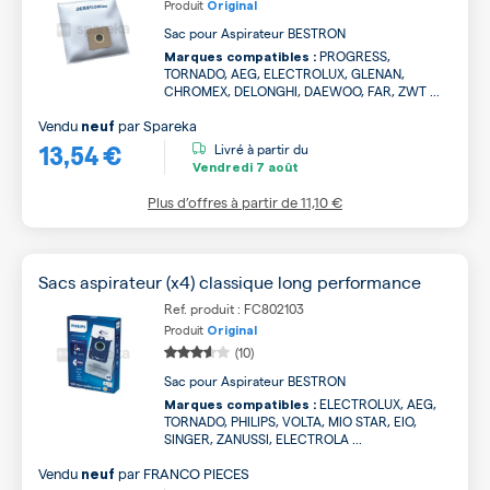
Produit
Original
Sac pour Aspirateur BESTRON
PROGRESS,
Marques compatibles :
TORNADO, AEG, ELECTROLUX, GLENAN,
CHROMEX, DELONGHI, DAEWOO, FAR, ZWT ...
Vendu
par
Spareka
neuf
13,54 €
Livré à partir du
Vendredi
7 août
Plus d’offres à partir de
11,10 €
Sacs aspirateur (x4) classique long performance
Ref. produit : FC802103
Produit
Original
(10)
Sac pour Aspirateur BESTRON
ELECTROLUX, AEG,
Marques compatibles :
TORNADO, PHILIPS, VOLTA, MIO STAR, EIO,
SINGER, ZANUSSI, ELECTROLA ...
Vendu
par
FRANCO PIECES
neuf