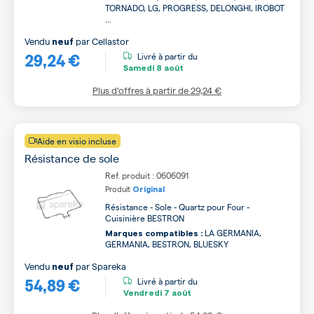
TORNADO, LG, PROGRESS, DELONGHI, IROBOT
...
Vendu
par
Cellastor
neuf
29,24 €
Livré à partir du
Samedi
8 août
Plus d’offres à partir de
29,24 €
Aide en visio incluse
Résistance de sole
Ref. produit : 0606091
Produit
Original
Résistance - Sole - Quartz pour Four -
Cuisinière BESTRON
LA GERMANIA,
Marques compatibles :
GERMANIA, BESTRON, BLUESKY
Vendu
par
Spareka
neuf
54,89 €
Livré à partir du
Vendredi
7 août