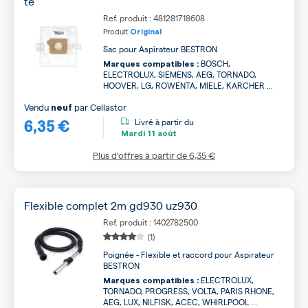
té
Ref. produit : 481281718608
Produit
Original
Sac pour Aspirateur BESTRON
BOSCH,
Marques compatibles :
ELECTROLUX, SIEMENS, AEG, TORNADO,
HOOVER, LG, ROWENTA, MIELE, KARCHER ...
Vendu
par
Cellastor
neuf
6,35 €
Livré à partir du
Mardi
11 août
Plus d’offres à partir de
6,35 €
Flexible complet 2m gd930 uz930
Ref. produit : 1402782500
(1)
Poignée - Flexible et raccord pour Aspirateur
BESTRON
ELECTROLUX,
Marques compatibles :
TORNADO, PROGRESS, VOLTA, PARIS RHONE,
AEG, LUX, NILFISK, ACEC, WHIRLPOOL ...