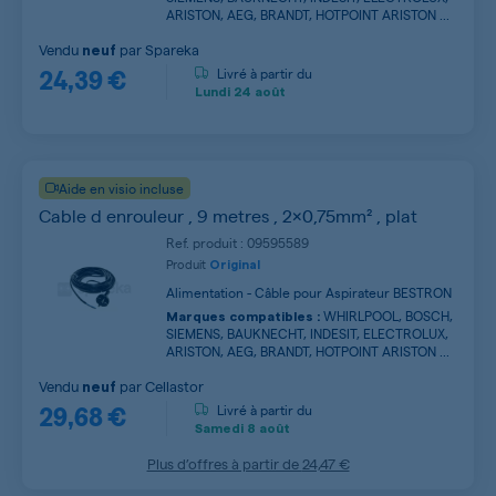
ARISTON, AEG, BRANDT, HOTPOINT ARISTON ...
Vendu
par
Spareka
neuf
24,39 €
Livré à partir du
Lundi
24 août
Aide en visio incluse
Cable d enrouleur , 9 metres , 2x0,75mm² , plat
Ref. produit : 09595589
Produit
Original
Alimentation - Câble pour Aspirateur BESTRON
WHIRLPOOL, BOSCH,
Marques compatibles :
SIEMENS, BAUKNECHT, INDESIT, ELECTROLUX,
ARISTON, AEG, BRANDT, HOTPOINT ARISTON ...
Vendu
par
Cellastor
neuf
29,68 €
Livré à partir du
Samedi
8 août
Plus d’offres à partir de
24,47 €