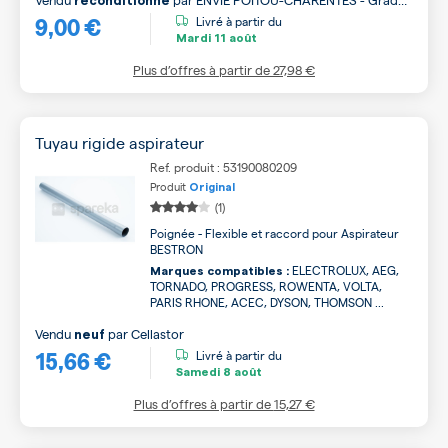
reconditionné
9,00 €
B
Livré à partir du
Mardi
11 août
Plus d’offres à partir de
27,98 €
Tuyau rigide aspirateur
Ref. produit : 53190080209
Produit
Original
(1)
Poignée - Flexible et raccord pour Aspirateur
BESTRON
ELECTROLUX, AEG,
Marques compatibles :
TORNADO, PROGRESS, ROWENTA, VOLTA,
PARIS RHONE, ACEC, DYSON, THOMSON ...
Vendu
par
Cellastor
neuf
15,66 €
Livré à partir du
Samedi
8 août
Plus d’offres à partir de
15,27 €