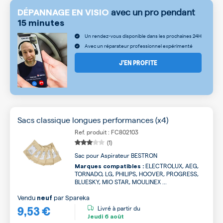
avec un pro pendant
DÉPANNAGE EN VISIO
15 minutes
Un rendez-vous disponible dans les prochaines 24H
Avec un réparateur professionnel expérimenté
J’EN PROFITE
Sacs classique longues performances (x4)
Ref. produit : FC802103
(1)
Sac pour Aspirateur BESTRON
ELECTROLUX, AEG,
Marques compatibles :
TORNADO, LG, PHILIPS, HOOVER, PROGRESS,
BLUESKY, MIO STAR, MOULINEX ...
Vendu
par
Spareka
neuf
9,53 €
Livré à partir du
Jeudi
6 août