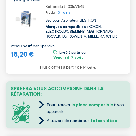
Ref. produit : 00577549
Produit
Original
Sac pour Aspirateur BESTRON
BOSCH,
Marques compatibles :
ELECTROLUX, SIEMENS, AEG, TORNADO,
HOOVER, LG, ROWENTA, MIELE, KARCHER ...
Vendu
par
Spareka
neuf
18,20 €
Livré à partir du
Vendredi
7 août
Plus d’offres à partir de
14,69 €
SPAREKA VOUS ACCOMPAGNE DANS LA
RÉPARATION:
Pour trouver
à vos
la piece compatible
appareils
A travers de nombreux
tutos vidéos