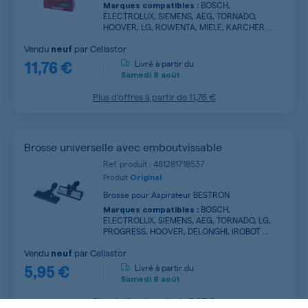
BOSCH,
Marques compatibles :
ELECTROLUX, SIEMENS, AEG, TORNADO,
HOOVER, LG, ROWENTA, MIELE, KARCHER ...
Vendu
par
Cellastor
neuf
11,76 €
Livré à partir du
Samedi
8 août
Plus d’offres à partir de
11,76 €
Brosse universelle avec emboutvissable
Ref. produit : 481281718537
Produit
Original
Brosse pour Aspirateur BESTRON
BOSCH,
Marques compatibles :
ELECTROLUX, SIEMENS, AEG, TORNADO, LG,
PROGRESS, HOOVER, DELONGHI, IROBOT ...
Vendu
par
Cellastor
neuf
5,95 €
Livré à partir du
Samedi
8 août
Plus d’offres à partir de
5,95 €