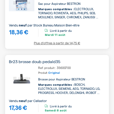
Sac pour Aspirateur BESTRON
ELECTROLUX,
Marques compatibles :
TORNADO, ROWENTA, AEG, PHILIPS, SEB,
MOULINEX, SINGER, CHROMEX, ZANUSSI ...
Vendu
par
Stock Bureau Maison Bien-être
neuf
18,36 €
Livré à partir du
Mardi
11 août
Plus d’offres à partir de
14,75 €
Br23 brosse doub.pedald35
Ref. produit : 35600700
Produit
Original
Brosse pour Aspirateur BESTRON
BOSCH,
Marques compatibles :
ELECTROLUX, SIEMENS, AEG, TORNADO, LG,
PROGRESS, HOOVER, DELONGHI, IROBOT ...
Vendu
par
Cellastor
neuf
17,36 €
Livré à partir du
Samedi
8 août