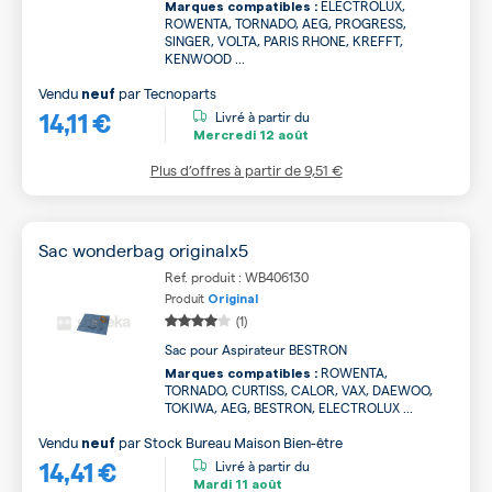
ELECTROLUX,
Marques compatibles :
ROWENTA, TORNADO, AEG, PROGRESS,
SINGER, VOLTA, PARIS RHONE, KREFFT,
KENWOOD ...
Vendu
par
Tecnoparts
neuf
14,11 €
Livré à partir du
Mercredi
12 août
Plus d’offres à partir de
9,51 €
Sac wonderbag originalx5
Ref. produit : WB406130
Produit
Original
(1)
Sac pour Aspirateur BESTRON
ROWENTA,
Marques compatibles :
TORNADO, CURTISS, CALOR, VAX, DAEWOO,
TOKIWA, AEG, BESTRON, ELECTROLUX ...
Vendu
par
Stock Bureau Maison Bien-être
neuf
14,41 €
Livré à partir du
Mardi
11 août