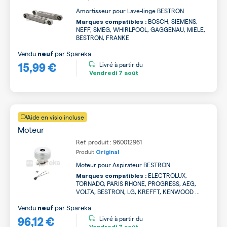
Amortisseur pour Lave-linge BESTRON
BOSCH, SIEMENS,
Marques compatibles :
NEFF, SMEG, WHIRLPOOL, GAGGENAU, MIELE,
BESTRON, FRANKE
Vendu
par
Spareka
neuf
15,99 €
Livré à partir du
Vendredi
7 août
Aide en visio incluse
Moteur
Ref. produit : 960012961
Produit
Original
Moteur pour Aspirateur BESTRON
ELECTROLUX,
Marques compatibles :
TORNADO, PARIS RHONE, PROGRESS, AEG,
VOLTA, BESTRON, LG, KREFFT, KENWOOD ...
Vendu
par
Spareka
neuf
96,12 €
Livré à partir du
Vendredi
7 août