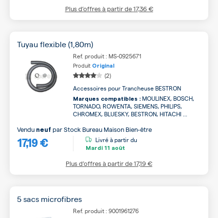
Plus d’offres à partir de
17,36 €
Tuyau flexible (1,80m)
Ref. produit : MS-0925671
Produit
Original
(2)
Accessoires pour Trancheuse BESTRON
MOULINEX, BOSCH,
Marques compatibles :
TORNADO, ROWENTA, SIEMENS, PHILIPS,
CHROMEX, BLUESKY, BESTRON, HITACHI ...
Vendu
par
Stock Bureau Maison Bien-être
neuf
17,19 €
Livré à partir du
Mardi
11 août
Plus d’offres à partir de
17,19 €
5 sacs microfibres
Ref. produit : 9001961276