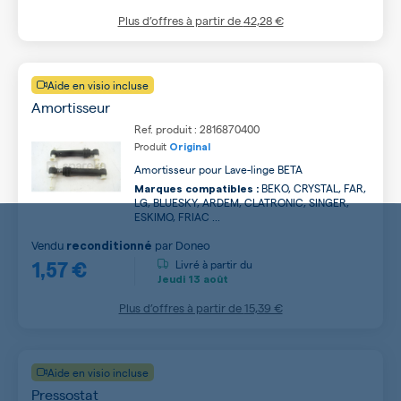
Plus d’offres à partir de
42,28 €
Aide en visio incluse
Amortisseur
Ref. produit : 2816870400
Produit
Original
Amortisseur pour Lave-linge BETA
BEKO, CRYSTAL, FAR,
Marques compatibles :
LG, BLUESKY, ARDEM, CLATRONIC, SINGER,
ESKIMO, FRIAC ...
Vendu
par
Doneo
reconditionné
1,57 €
Livré à partir du
Jeudi
13 août
Plus d’offres à partir de
15,39 €
Aide en visio incluse
Pressostat