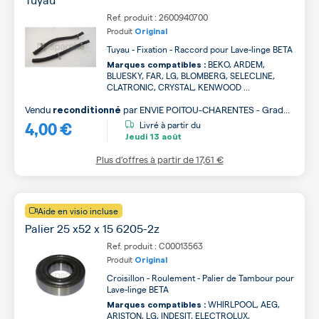
Ref. produit : 2600940700
Produit
Original
Tuyau - Fixation - Raccord pour Lave-linge BETA
BEKO, ARDEM,
Marques compatibles :
BLUESKY, FAR, LG, BLOMBERG, SELECLINE,
CLATRONIC, CRYSTAL, KENWOOD ...
Vendu
par
ENVIE POITOU-CHARENTES - Grade
reconditionné
4,00 €
B
Livré à partir du
Jeudi
13 août
Plus d’offres à partir de
17,61 €
Aide en visio incluse
Palier 25 x52 x 15 6205-2z
Ref. produit : C00013563
Produit
Original
Croisillon - Roulement - Palier de Tambour pour
Lave-linge BETA
WHIRLPOOL, AEG,
Marques compatibles :
ARISTON, LG, INDESIT, ELECTROLUX,