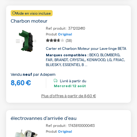
Aide en visio incluse
Charbon moteur
Ref. produit : 371202410
Produit
Original
(38)
Carter et Charbon Moteur pour Lave-linge BETA
BEKO, BLOMBERG,
Marques compatibles :
FAR, BRANDT, CRYSTAL, KENWOOD, LG, FRIAC,
BLUESKY, ESSENTIEL B ...
Vendu
par
Adepem
neuf
8,60 €
Livré à partir du
Mercredi
12 août
Plus d’offres à partir de
8,60 €
électrovannes d'arrivée d'eau
Ref. produit : 17438100000413
Produit
Original