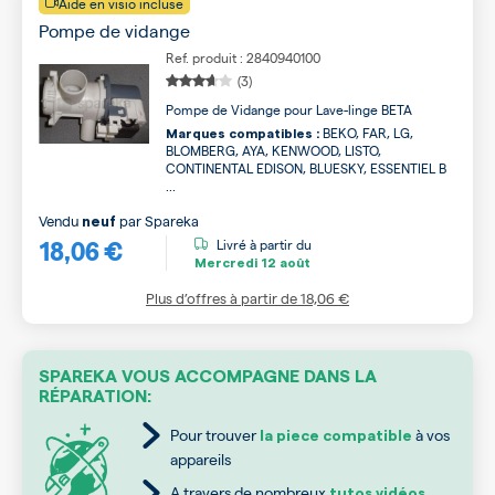
Aide en visio incluse
Pompe de vidange
Ref. produit : 2840940100
(3)
Pompe de Vidange pour Lave-linge BETA
BEKO, FAR, LG,
Marques compatibles :
BLOMBERG, AYA, KENWOOD, LISTO,
CONTINENTAL EDISON, BLUESKY, ESSENTIEL B
...
Vendu
par
Spareka
neuf
18,06 €
Livré à partir du
Mercredi
12 août
Plus d’offres à partir de
18,06 €
SPAREKA VOUS ACCOMPAGNE DANS LA
RÉPARATION:
Pour trouver
à vos
la piece compatible
appareils
A travers de nombreux
tutos vidéos