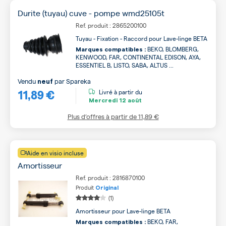
Durite (tuyau) cuve - pompe wmd25105t
Ref. produit : 2865200100
Tuyau - Fixation - Raccord pour Lave-linge BETA
BEKO, BLOMBERG,
Marques compatibles :
KENWOOD, FAR, CONTINENTAL EDISON, AYA,
ESSENTIEL B, LISTO, SABA, ALTUS ...
Vendu
par
Spareka
neuf
11,89 €
Livré à partir du
Mercredi
12 août
Plus d’offres à partir de
11,89 €
Aide en visio incluse
Amortisseur
Ref. produit : 2816870100
Produit
Original
(1)
Amortisseur pour Lave-linge BETA
BEKO, FAR,
Marques compatibles :