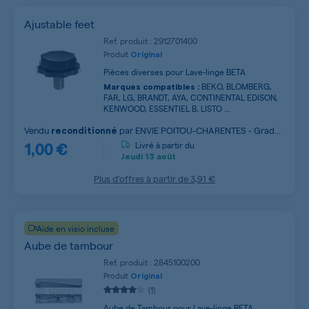
Ajustable feet
Ref. produit : 2912701400
Produit
Original
Pièces diverses pour Lave-linge BETA
BEKO, BLOMBERG,
Marques compatibles :
FAR, LG, BRANDT, AYA, CONTINENTAL EDISON,
KENWOOD, ESSENTIEL B, LISTO ...
Vendu
par
ENVIE POITOU-CHARENTES - Grade
reconditionné
1,00 €
B
Livré à partir du
Jeudi
13 août
Plus d’offres à partir de
3,91 €
Aide en visio incluse
Aube de tambour
Ref. produit : 2845100200
Produit
Original
(1)
Aube de Tambour pour Lave-linge BETA