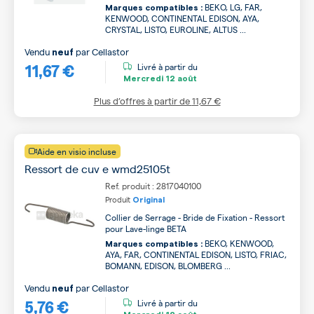
BEKO, LG, FAR,
Marques compatibles :
KENWOOD, CONTINENTAL EDISON, AYA,
CRYSTAL, LISTO, EUROLINE, ALTUS ...
Vendu
par
Cellastor
neuf
11,67 €
Livré à partir du
Mercredi
12 août
Plus d’offres à partir de
11,67 €
Aide en visio incluse
Ressort de cuv e wmd25105t
Ref. produit : 2817040100
Produit
Original
Collier de Serrage - Bride de Fixation - Ressort
pour Lave-linge BETA
BEKO, KENWOOD,
Marques compatibles :
AYA, FAR, CONTINENTAL EDISON, LISTO, FRIAC,
BOMANN, EDISON, BLOMBERG ...
Vendu
par
Cellastor
neuf
5,76 €
Livré à partir du