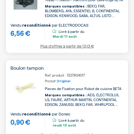
BEKO, FAR,
Marques compatibles :
BLOMBERG, AYA, ESSENTIEL B, CONTINENTAL
EDISON, KENWOOD, SABA, ALTUS, LISTO ...
Vendu
par
ELECTRODOCAS
reconditionné
6,56 €
Livré à partir du
Mardi
11 août
Plus d’offres à partir de
13,13 €
Boulon tampon
Ref. produit : 1327804017
Produit
Original
Pieces de Fixation pour Robot de cuisine BETA
AEG, ELECTROLUX,
Marques compatibles :
LG, FAURE, ARTHUR MARTIN, CONTINENTAL
EDISON, ZANUSSI, BEKO, FAR, WHIRLPOOL ...
Vendu
par
Doneo
reconditionné
0,90 €
Livré à partir du
Jeudi
13 août