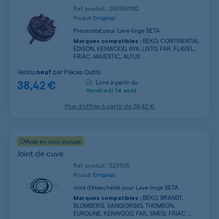
Ref. produit : 2801561100
Produit
Original
Pressostat pour Lave-linge BETA
BEKO, CONTINENTAL
Marques compatibles :
EDISON, KENWOOD, AYA, LISTO, FAR, FLAVEL,
FRIAC, MAJESTIC, ALTUS ...
Vendu
par
Pièces Outils
neuf
38,42 €
Livré à partir du
Vendredi
14 août
Plus d’offres à partir de
38,42 €
Aide en visio incluse
Joint de cuve
Ref. produit : 52X1515
Produit
Original
Joint d'étanchéité pour Lave-linge BETA
BEKO, BRANDT,
Marques compatibles :
BLOMBERG, SANGIORGIO, THOMSON,
EUROLINE, KENWOOD, FAR, SMEG, FRIAC ...