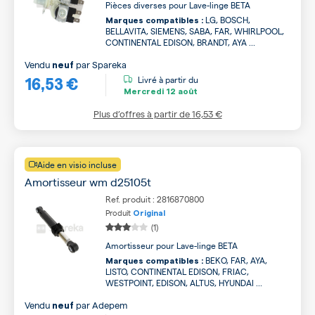
Pièces diverses pour Lave-linge BETA
LG, BOSCH,
Marques compatibles :
BELLAVITA, SIEMENS, SABA, FAR, WHIRLPOOL,
CONTINENTAL EDISON, BRANDT, AYA ...
Vendu
par
Spareka
neuf
16,53 €
Livré à partir du
Mercredi
12 août
Plus d’offres à partir de
16,53 €
Aide en visio incluse
Amortisseur wm d25105t
Ref. produit : 2816870800
Produit
Original
(1)
Amortisseur pour Lave-linge BETA
BEKO, FAR, AYA,
Marques compatibles :
LISTO, CONTINENTAL EDISON, FRIAC,
WESTPOINT, EDISON, ALTUS, HYUNDAI ...
Vendu
par
Adepem
neuf