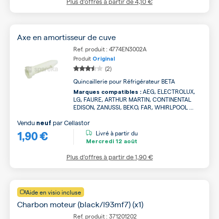
Plus d’offres à partir de
4,10 €
Axe en amortisseur de cuve
Ref. produit : 4774EN3002A
Produit
Original
(2)
Quincaillerie pour Réfrigérateur BETA
AEG, ELECTROLUX,
Marques compatibles :
LG, FAURE, ARTHUR MARTIN, CONTINENTAL
EDISON, ZANUSSI, BEKO, FAR, WHIRLPOOL ...
Vendu
par
Cellastor
neuf
1,90 €
Livré à partir du
Mercredi
12 août
Plus d’offres à partir de
1,90 €
Aide en visio incluse
Charbon moteur (black/l93mf7) (x1)
Ref. produit : 371201202