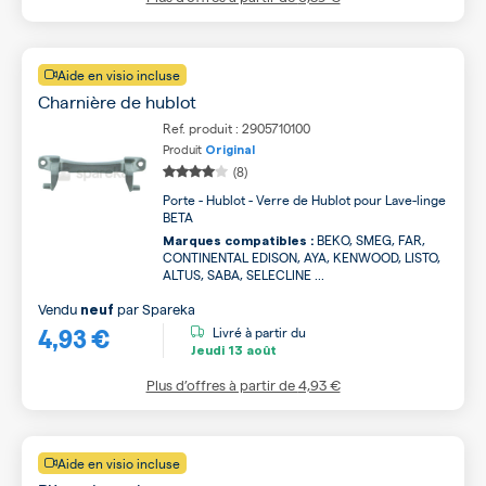
Aide en visio incluse
Charnière de hublot
Ref. produit : 2905710100
Produit
Original
(8)
Porte - Hublot - Verre de Hublot pour Lave-linge
BETA
BEKO, SMEG, FAR,
Marques compatibles :
CONTINENTAL EDISON, AYA, KENWOOD, LISTO,
ALTUS, SABA, SELECLINE ...
Vendu
par
Spareka
neuf
4,93 €
Livré à partir du
Jeudi
13 août
Plus d’offres à partir de
4,93 €
Aide en visio incluse