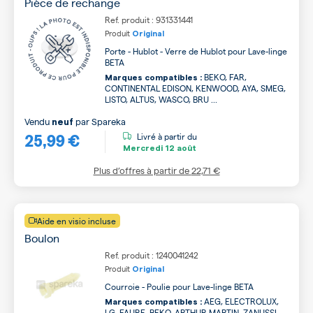
Pièce de rechange
Ref. produit : 931331441
Produit
Original
Porte - Hublot - Verre de Hublot pour Lave-linge
BETA
BEKO, FAR,
Marques compatibles :
CONTINENTAL EDISON, KENWOOD, AYA, SMEG,
LISTO, ALTUS, WASCO, BRU ...
Vendu
par
Spareka
neuf
25,99 €
Livré à partir du
Mercredi
12 août
Plus d’offres à partir de
22,71 €
Aide en visio incluse
Boulon
Ref. produit : 1240041242
Produit
Original
Courroie - Poulie pour Lave-linge BETA
AEG, ELECTROLUX,
Marques compatibles :
LG, FAURE, BEKO, ARTHUR MARTIN, ZANUSSI,