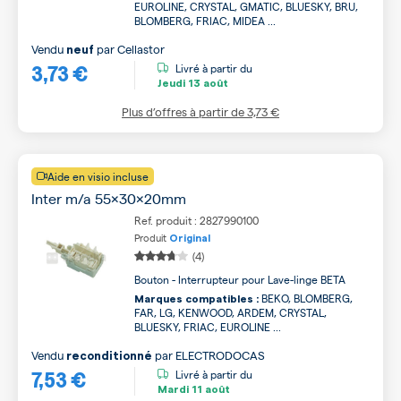
EUROLINE, CRYSTAL, GMATIC, BLUESKY, BRU,
BLOMBERG, FRIAC, MIDEA ...
Vendu
par
Cellastor
neuf
3,73 €
Livré à partir du
Jeudi
13 août
Plus d’offres à partir de
3,73 €
Aide en visio incluse
Inter m/a 55x30x20mm
Ref. produit : 2827990100
Produit
Original
(4)
Bouton - Interrupteur pour Lave-linge BETA
BEKO, BLOMBERG,
Marques compatibles :
FAR, LG, KENWOOD, ARDEM, CRYSTAL,
BLUESKY, FRIAC, EUROLINE ...
Vendu
par
ELECTRODOCAS
reconditionné
7,53 €
Livré à partir du
Mardi
11 août