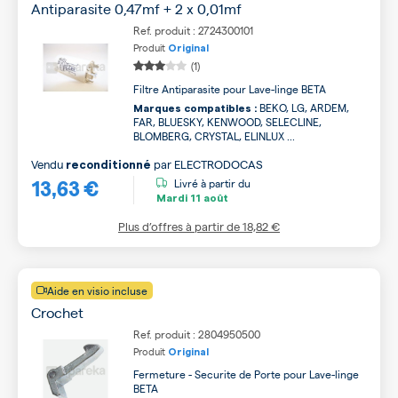
Antiparasite 0,47mf + 2 x 0,01mf
Ref. produit : 2724300101
Produit
Original
(1)
Filtre Antiparasite pour Lave-linge BETA
BEKO, LG, ARDEM,
Marques compatibles :
FAR, BLUESKY, KENWOOD, SELECLINE,
BLOMBERG, CRYSTAL, ELINLUX ...
Vendu
par
ELECTRODOCAS
reconditionné
13,63 €
Livré à partir du
Mardi
11 août
Plus d’offres à partir de
18,82 €
Aide en visio incluse
Crochet
Ref. produit : 2804950500
Produit
Original
Fermeture - Securite de Porte pour Lave-linge
BETA