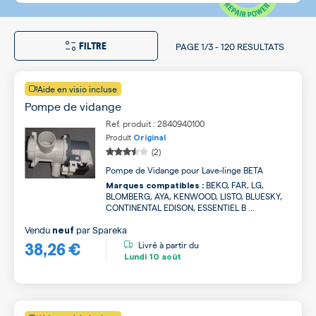
FILTRE
PAGE
1/3
-
120 RESULTATS
Aide en visio incluse
Pompe de vidange
Ref. produit : 2840940100
Produit
Original
(2)
Pompe de Vidange pour Lave-linge BETA
BEKO, FAR, LG,
Marques compatibles :
BLOMBERG, AYA, KENWOOD, LISTO, BLUESKY,
CONTINENTAL EDISON, ESSENTIEL B ...
Vendu
par
Spareka
neuf
38,26 €
Livré à partir du
Lundi
10 août