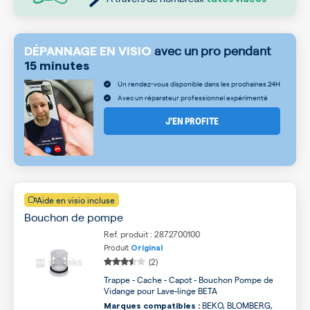
avec un pro pendant
DÉPANNAGE EN VISIO
15 minutes
Un rendez-vous disponible dans les prochaines 24H
Avec un réparateur professionnel expérimenté
J’EN PROFITE
Aide en visio incluse
Bouchon de pompe
Ref. produit : 2872700100
Produit
Original
(2)
Trappe - Cache - Capot - Bouchon Pompe de
Vidange pour Lave-linge BETA
BEKO, BLOMBERG,
Marques compatibles :