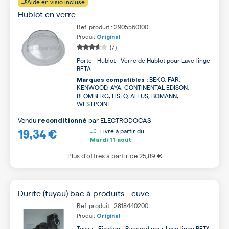
Aide en visio incluse
Hublot en verre
Ref. produit : 2905560100
Produit
Original
(7)
Porte - Hublot - Verre de Hublot pour Lave-linge
BETA
BEKO, FAR,
Marques compatibles :
KENWOOD, AYA, CONTINENTAL EDISON,
BLOMBERG, LISTO, ALTUS, BOMANN,
WESTPOINT ...
Vendu
par
ELECTRODOCAS
reconditionné
19,34 €
Livré à partir du
Mardi
11 août
Plus d’offres à partir de
25,89 €
Durite (tuyau) bac à produits - cuve
Ref. produit : 2818440200
Produit
Original
Tuyau - Fixation - Raccord pour Lave-linge BETA