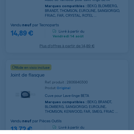
BEKO, BLOMBERG,
Marques compatibles :
BRANDT, THOMSON, EUROLINE, SANGIORGIO,
FRIAC, FAR, CRYSTAL, ROTEL ...
Vendu
par
Tecnoparts
neuf
14,89 €
Livré à partir du
Vendredi
14 août
Plus d’offres à partir de
14,89 €
Aide en visio incluse
Joint de flasque
Ref. produit : 2806840300
Produit
Original
Cuve pour Lave-linge BETA
BEKO, BRANDT,
Marques compatibles :
BLOMBERG, SANGIORGIO, EUROLINE,
THOMSON, KENWOOD, FAR, SMEG, FRIAC ...
Vendu
par
Pièces Outils
neuf
13,72 €
Livré à partir du
Lundi
17 août