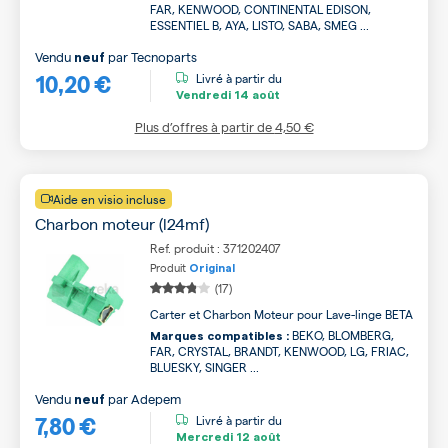
FAR, KENWOOD, CONTINENTAL EDISON,
ESSENTIEL B, AYA, LISTO, SABA, SMEG ...
Vendu
par
Tecnoparts
neuf
10,20 €
Livré à partir du
Vendredi
14 août
Plus d’offres à partir de
4,50 €
Aide en visio incluse
Charbon moteur (l24mf)
Ref. produit : 371202407
Produit
Original
(17)
Carter et Charbon Moteur pour Lave-linge BETA
BEKO, BLOMBERG,
Marques compatibles :
FAR, CRYSTAL, BRANDT, KENWOOD, LG, FRIAC,
BLUESKY, SINGER ...
Vendu
par
Adepem
neuf
7,80 €
Livré à partir du
Mercredi
12 août