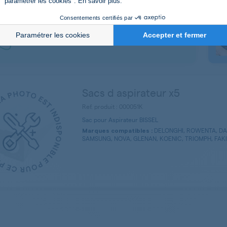
"paramétrer les cookies".
En savoir plus
.
Pour trouver
à
la piece compatible
Consentements certifiés par
vos appareils
Paramétrer les cookies
Accepter et fermer
A travers de nombreux
tutos vidéos
Sacs d aspirateur x5
Ref. produit : 000051K
Sac pour Aspirateur BISSEL
DELONGHI, ROWENTA, D
Marques compatibles :
SAMSUNG, NOVA, GLENAN, KOENIC, TRIOMPH, FAKIR