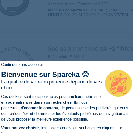
Accessoires pour Trancheuse BISSEL
MOULINEX, BOSCH, TORN
Marques compatibles :
SIEMENS, PHILIPS, CHROMEX, BLUESKY, BESTRON, HI
Sac aspi non tissé x4 +2 filtre
Ref. produit : FL0024K
Sac pour Aspirateur BISSEL
Continuer sans accepter
DELONGHI, ROWENTA, D
Marques compatibles :
Bienvenue sur Spareka 😊
SAMSUNG, NOVA, TRIOMPH, GLENAN, FAR, NUMATIC 
La qualité de votre expérience dépend de vos
choix
Plateforme de Gestion du Consentemen
Ces cookies sont indispensables pour améliorer notre site
et
vous satisfaire dans vos recherches
. Ils nous
permettent
d'adapter le contenu
, de personnaliser les publicités qui vous
Axeptio consent
sont présentées et de remonter les éventuels problèmes de navigation afin
DÉ
de vous proposer la meilleure expérience possible.
KA VOUS ACCOMPAGNE DANS LA
ATION:
mi
Vous pouvez choisir
, les cookies que vous souhaitez en cliquant sur