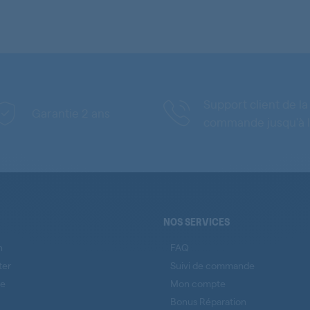
Support client de la
Garantie 2 ans
commande jusqu'à l
NOS SERVICES
n
FAQ
ter
Suivi de commande
se
Mon compte
Bonus Réparation