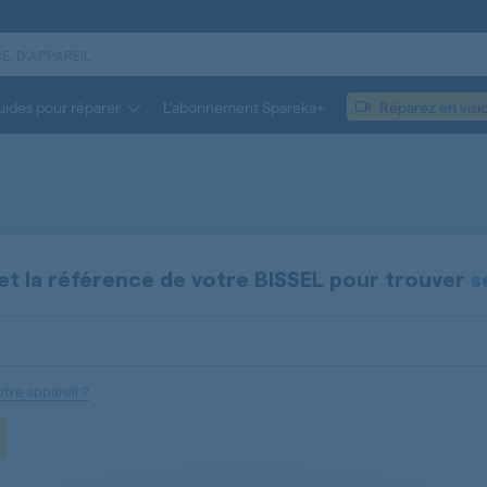
ides pour réparer
L’abonnement Spareka+
Réparez en visi
et la référence de votre
BISSEL
pour trouver
s
tre appareil ?