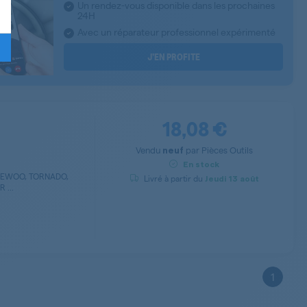
Un rendez-vous disponible dans les prochaines
24H
Avec un réparateur professionnel expérimenté
J’EN PROFITE
18,08 €
Vendu
par
Pièces Outils
neuf
En stock
AEWOO, TORNADO,
Livré à partir du
Jeudi
13 août
 ...
1