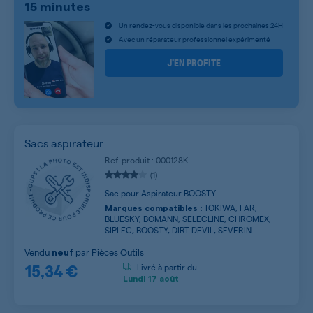
15 minutes
Un rendez-vous disponible dans les prochaines 24H
Avec un réparateur professionnel expérimenté
J’EN PROFITE
Sacs aspirateur
Ref. produit : 000128K
(1)
Sac pour Aspirateur BOOSTY
TOKIWA, FAR,
Marques compatibles :
BLUESKY, BOMANN, SELECLINE, CHROMEX,
SIPLEC, BOOSTY, DIRT DEVIL, SEVERIN ...
Vendu
par
Pièces Outils
neuf
15,34 €
Livré à partir du
Lundi
17 août