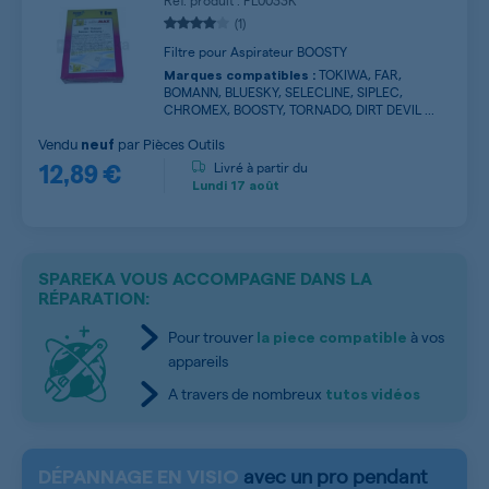
Ref. produit : FL0033K
(1)
Filtre pour Aspirateur BOOSTY
TOKIWA, FAR,
Marques compatibles :
BOMANN, BLUESKY, SELECLINE, SIPLEC,
CHROMEX, BOOSTY, TORNADO, DIRT DEVIL ...
Vendu
par
Pièces Outils
neuf
12,89 €
Livré à partir du
Lundi
17 août
SPAREKA VOUS ACCOMPAGNE DANS LA
RÉPARATION:
Pour trouver
à vos
la piece compatible
appareils
A travers de nombreux
tutos vidéos
avec un pro pendant
DÉPANNAGE EN VISIO