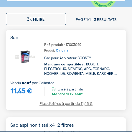
FILTRE
PAGE
1/1
-
3 RESULTATS
Sac
Ref. produit : 17003049
Produit
Original
Sac pour Aspirateur BOOSTY
BOSCH,
Marques compatibles :
ELECTROLUX, SIEMENS, AEG, TORNADO,
HOOVER, LG, ROWENTA, MIELE, KARCHER ...
Vendu
par
Cellastor
neuf
11,45 €
Livré à partir du
Mercredi
12 août
Plus d’offres à partir de
11,45 €
Sac aspi non tissé x4+2 filtres