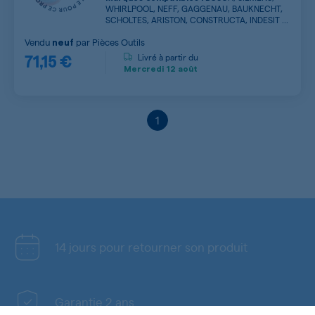
WHIRLPOOL, NEFF, GAGGENAU, BAUKNECHT,
SCHOLTES, ARISTON, CONSTRUCTA, INDESIT ...
Vendu
par
Pièces Outils
neuf
71,15 €
Livré à partir du
Mercredi
12 août
1
14 jours pour retourner son produit
Garantie 2 ans