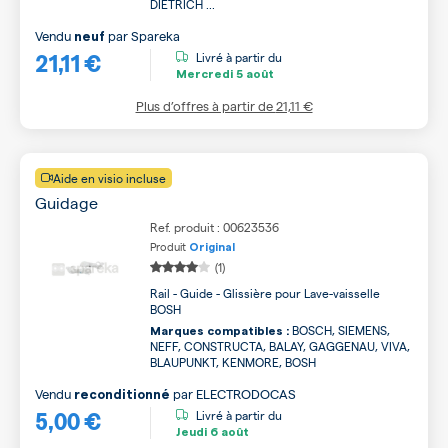
DIETRICH ...
Vendu
par
Spareka
neuf
21,11 €
Livré à partir du
Mercredi
5 août
Plus d’offres à partir de
21,11 €
Aide en visio incluse
Guidage
Ref. produit : 00623536
Produit
Original
(1)
Rail - Guide - Glissière pour Lave-vaisselle
BOSH
BOSCH, SIEMENS,
Marques compatibles :
NEFF, CONSTRUCTA, BALAY, GAGGENAU, VIVA,
BLAUPUNKT, KENMORE, BOSH
Vendu
par
ELECTRODOCAS
reconditionné
5,00 €
Livré à partir du
Jeudi
6 août