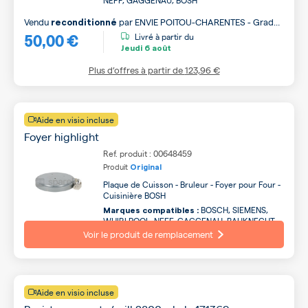
NEFF, GAGGENAU, BOSH
Vendu
par
ENVIE POITOU-CHARENTES - Grade
reconditionné
50,00 €
A
Livré à partir du
Jeudi
6 août
Plus d’offres à partir de
123,96 €
Aide en visio incluse
Foyer highlight
Ref. produit : 00648459
Produit
Original
Plaque de Cuisson - Bruleur - Foyer pour Four -
Cuisinière BOSH
BOSCH, SIEMENS,
Marques compatibles :
WHIRLPOOL, NEFF, GAGGENAU, BAUKNECHT,
SCHOLTES, CONSTRUCTA, HOTPOINT ARISTON,
Voir le produit de remplacement
ARISTON ...
Aide en visio incluse