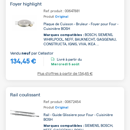
Foyer highlight
Ref. produit : 00647881
Produit
Original
Plaque de Cuisson - Bruleur - Foyer pour Four -
Cuisinière BOSH
BOSCH, SIEMENS,
Marques compatibles :
WHIRLPOOL, NEFF, BAUKNECHT, GAGGENAU,
CONSTRUCTA, IGNIS, VIVA, IKEA ...
Vendu
par
Cellastor
neuf
134,45 €
Livré à partir du
Mercredi
5 août
Plus d’offres à partir de
134,45 €
Rail coulissant
Ref. produit : 00672454
Produit
Original
Rail - Guide Glissiere pour Four - Cuisinière
BOSH
SIEMENS, BOSCH,
Marques compatibles :