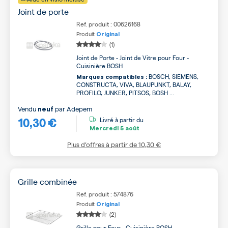
Joint de porte
Ref. produit : 00626168
Produit
Original
(1)
Joint de Porte - Joint de Vitre pour Four -
Cuisinière BOSH
BOSCH, SIEMENS,
Marques compatibles :
CONSTRUCTA, VIVA, BLAUPUNKT, BALAY,
PROFILO, JUNKER, PITSOS, BOSH ...
Vendu
par
Adepem
neuf
10,30 €
Livré à partir du
Mercredi
5 août
Plus d’offres à partir de
10,30 €
Grille combinée
Ref. produit : 574876
Produit
Original
(2)
Grille pour Four - Cuisinière BOSH