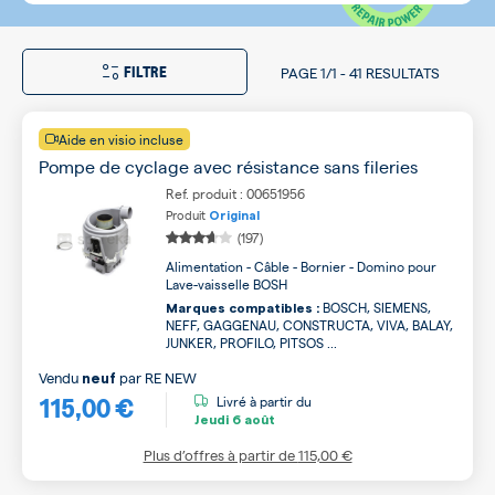
FILTRE
PAGE
1/1
-
41 RESULTATS
Aide en visio incluse
Pompe de cyclage avec résistance sans fileries
Ref. produit : 00651956
Produit
Original
(197)
Alimentation - Câble - Bornier - Domino pour
Lave-vaisselle BOSH
BOSCH, SIEMENS,
Marques compatibles :
NEFF, GAGGENAU, CONSTRUCTA, VIVA, BALAY,
JUNKER, PROFILO, PITSOS ...
Vendu
par
RE NEW
neuf
115,00 €
Livré à partir du
Jeudi
6 août
Plus d’offres à partir de
115,00 €