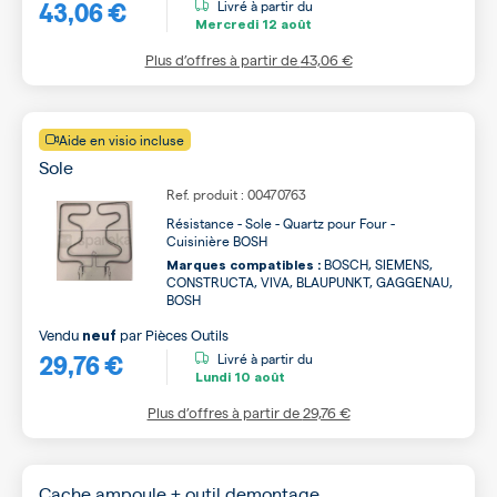
43,06 €
Livré à partir du
Mercredi
12 août
Plus d’offres à partir de
43,06 €
Aide en visio incluse
Sole
Ref. produit : 00470763
Résistance - Sole - Quartz pour Four -
Cuisinière BOSH
BOSCH, SIEMENS,
Marques compatibles :
CONSTRUCTA, VIVA, BLAUPUNKT, GAGGENAU,
BOSH
Vendu
par
Pièces Outils
neuf
29,76 €
Livré à partir du
Lundi
10 août
Plus d’offres à partir de
29,76 €
Cache ampoule + outil demontage