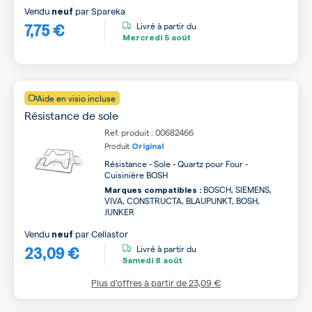
Vendu
par
Spareka
neuf
7,75 €
Livré à partir du
Mercredi
5 août
Aide en visio incluse
Résistance de sole
Ref. produit : 00682466
Produit
Original
Résistance - Sole - Quartz pour Four -
Cuisinière BOSH
BOSCH, SIEMENS,
Marques compatibles :
VIVA, CONSTRUCTA, BLAUPUNKT, BOSH,
JUNKER
Vendu
par
Cellastor
neuf
23,09 €
Livré à partir du
Samedi
8 août
Plus d’offres à partir de
23,09 €