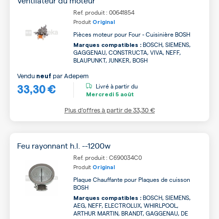
Ventilateur du moteur
Ref. produit : 00641854
Produit
Original
Pièces moteur pour Four - Cuisinière BOSH
BOSCH, SIEMENS,
Marques compatibles :
GAGGENAU, CONSTRUCTA, VIVA, NEFF,
BLAUPUNKT, JUNKER, BOSH
Vendu
par
Adepem
neuf
33,30 €
Livré à partir du
Mercredi
5 août
Plus d’offres à partir de
33,30 €
Feu rayonnant h.l. --1200w
Ref. produit : C690034C0
Produit
Original
Plaque Chauffante pour Plaques de cuisson
BOSH
BOSCH, SIEMENS,
Marques compatibles :
AEG, NEFF, ELECTROLUX, WHIRLPOOL,
ARTHUR MARTIN, BRANDT, GAGGENAU, DE