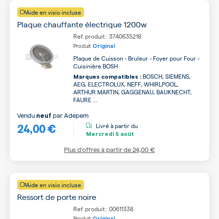
Aide en visio incluse
Plaque chauffante électrique 1200w
Ref. produit : 3740635218
Produit
Original
Plaque de Cuisson - Bruleur - Foyer pour Four -
Cuisinière BOSH
BOSCH, SIEMENS,
Marques compatibles :
AEG, ELECTROLUX, NEFF, WHIRLPOOL,
ARTHUR MARTIN, GAGGENAU, BAUKNECHT,
FAURE ...
Vendu
par
Adepem
neuf
24,00 €
Livré à partir du
Mercredi
5 août
Plus d’offres à partir de
24,00 €
Aide en visio incluse
Ressort de porte noire
Ref. produit : 00611338
Produit
Original