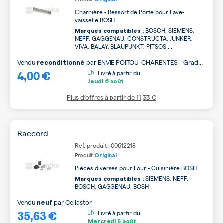
Charnière - Ressort de Porte pour Lave-
vaisselle BOSH
BOSCH, SIEMENS,
Marques compatibles :
NEFF, GAGGENAU, CONSTRUCTA, JUNKER,
VIVA, BALAY, BLAUPUNKT, PITSOS ...
Vendu
par
ENVIE POITOU-CHARENTES - Grade
reconditionné
4,00 €
B
Livré à partir du
Jeudi
6 août
Plus d’offres à partir de
11,33 €
Raccord
Ref. produit : 00612218
Produit
Original
Pièces diverses pour Four - Cuisinière BOSH
SIEMENS, NEFF,
Marques compatibles :
BOSCH, GAGGENAU, BOSH
Vendu
par
Cellastor
neuf
35,63 €
Livré à partir du
Mercredi
5 août