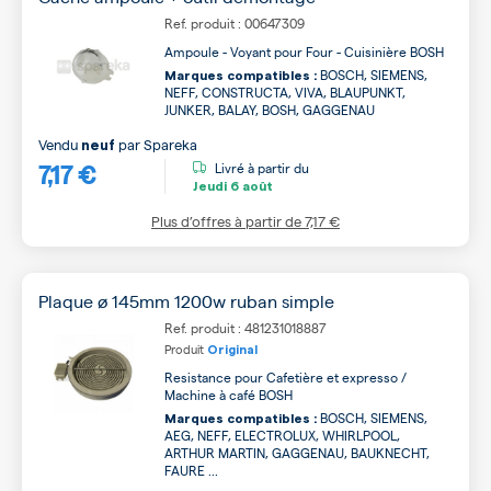
Ref. produit : 00647309
Ampoule - Voyant pour Four - Cuisinière BOSH
BOSCH, SIEMENS,
Marques compatibles :
NEFF, CONSTRUCTA, VIVA, BLAUPUNKT,
JUNKER, BALAY, BOSH, GAGGENAU
Vendu
par
Spareka
neuf
7,17 €
Livré à partir du
Jeudi
6 août
Plus d’offres à partir de
7,17 €
Plaque ø 145mm 1200w ruban simple
Ref. produit : 481231018887
Produit
Original
Resistance pour Cafetière et expresso /
Machine à café BOSH
BOSCH, SIEMENS,
Marques compatibles :
AEG, NEFF, ELECTROLUX, WHIRLPOOL,
ARTHUR MARTIN, GAGGENAU, BAUKNECHT,
FAURE ...