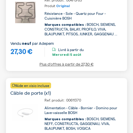
Ref. produit : 00470763
Produit
Original
Résistance - Sole - Quartz pour Four -
Cuisinière BOSH
BOSCH, SIEMENS,
Marques compatibles :
CONSTRUCTA, BALAY, PROFILO, VIVA,
BLAUPUNKT, PITSOS, JUNKER, GAGGENAU ...
Vendu
par
Adepem
neuf
27,30 €
Livré à partir du
Mercredi
5 août
Plus d’offres à partir de
27,30 €
Aide en visio incluse
Câble de porte (x1)
Ref. produit : 00611370
Alimentation - Câble - Bornier - Domino pour
Lave-vaisselle BOSH
BOSCH, SIEMENS,
Marques compatibles :
NEFF, CONSTRUCTA, GAGGENAU, VIVA,
BLAUPUNKT, BOSH, VOGICA