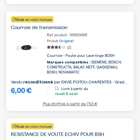
Aide en visio incluse
Courroie de transmission
Ref. produit : 00650499
Produit
Original
(2)
Courroie - Poulie pour Lave-linge BOSH
SIEMENS, BOSCH,
Marques compatibles :
CONSTRUCTA, BALAY, NEFF, GAGGENAU,
BOSH, NOVAMATIC
Vendu
par
ENVIE POITOU-CHARENTES - Grade
reconditionné
6,00 €
B
Livré à partir du
Jeudi
6 août
Plus d’offres à partir de
7,53 €
Aide en visio incluse
RESISTANCE DE VOUTE ECHIV POUR BSH