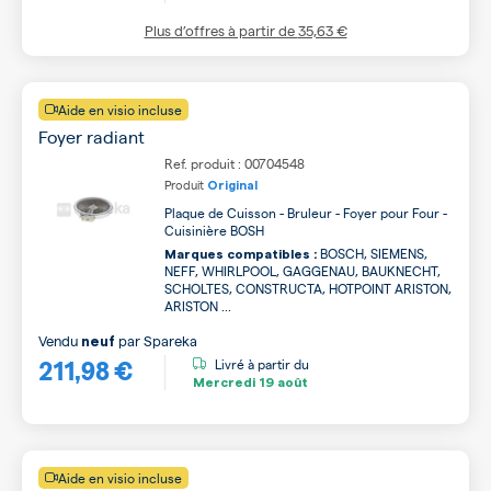
Plus d’offres à partir de
35,63 €
Aide en visio incluse
Foyer radiant
Ref. produit : 00704548
Produit
Original
Plaque de Cuisson - Bruleur - Foyer pour Four -
Cuisinière BOSH
BOSCH, SIEMENS,
Marques compatibles :
NEFF, WHIRLPOOL, GAGGENAU, BAUKNECHT,
SCHOLTES, CONSTRUCTA, HOTPOINT ARISTON,
ARISTON ...
Vendu
par
Spareka
neuf
211,98 €
Livré à partir du
Mercredi
19 août
Aide en visio incluse