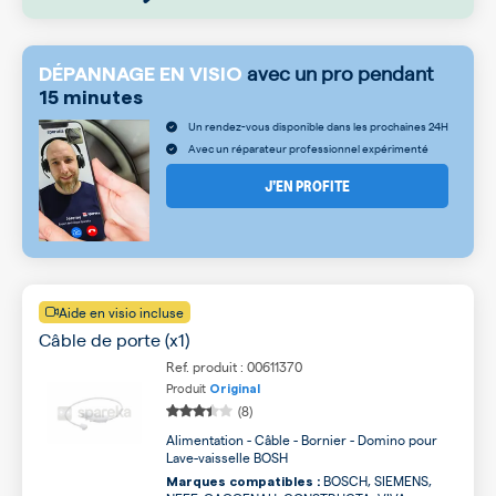
avec un pro pendant
DÉPANNAGE EN VISIO
15 minutes
Un rendez-vous disponible dans les prochaines 24H
Avec un réparateur professionnel expérimenté
J’EN PROFITE
Aide en visio incluse
Câble de porte (x1)
Ref. produit : 00611370
Produit
Original
(8)
Alimentation - Câble - Bornier - Domino pour
Lave-vaisselle BOSH
BOSCH, SIEMENS,
Marques compatibles :