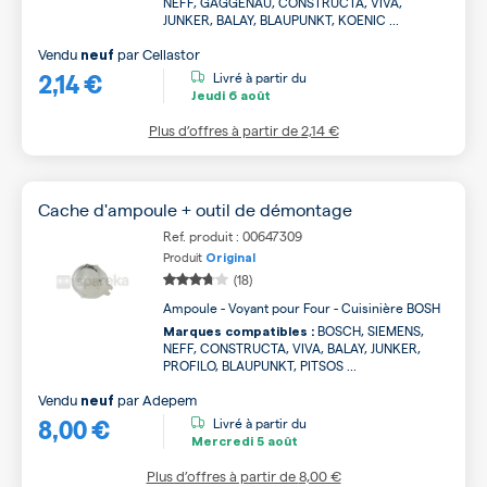
NEFF, GAGGENAU, CONSTRUCTA, VIVA,
JUNKER, BALAY, BLAUPUNKT, KOENIC ...
Vendu
par
Cellastor
neuf
2,14 €
Livré à partir du
Jeudi
6 août
Plus d’offres à partir de
2,14 €
Cache d'ampoule + outil de démontage
Ref. produit : 00647309
Produit
Original
(18)
Ampoule - Voyant pour Four - Cuisinière BOSH
BOSCH, SIEMENS,
Marques compatibles :
NEFF, CONSTRUCTA, VIVA, BALAY, JUNKER,
PROFILO, BLAUPUNKT, PITSOS ...
Vendu
par
Adepem
neuf
8,00 €
Livré à partir du
Mercredi
5 août
Plus d’offres à partir de
8,00 €