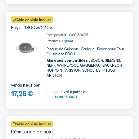
Aide en visio incluse
Foyer 1800w/230v
Ref. produit : C00139036
Produit
Original
Plaque de Cuisson - Bruleur - Foyer pour Four -
Cuisinière BOSH
BOSCH, SIEMENS,
Marques compatibles :
NEFF, WHIRLPOOL, GAGGENAU, BAUKNECHT,
HOTPOINT ARISTON, SCHOLTES, PITSOS,
ARISTON ...
Vendu
par
neuf
17,26 €
Livré à partir du
Jeudi
6 août
Aide en visio incluse
Résistance de sole