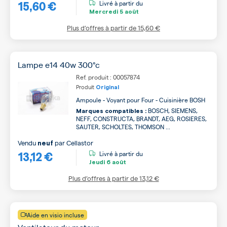
15,60 €
Livré à partir du
Mercredi
5 août
Plus d’offres à partir de
15,60 €
Lampe e14 40w 300°c
Ref. produit : 00057874
Produit
Original
Ampoule - Voyant pour Four - Cuisinière BOSH
BOSCH, SIEMENS,
Marques compatibles :
NEFF, CONSTRUCTA, BRANDT, AEG, ROSIERES,
SAUTER, SCHOLTES, THOMSON ...
Vendu
par
Cellastor
neuf
13,12 €
Livré à partir du
Jeudi
6 août
Plus d’offres à partir de
13,12 €
Aide en visio incluse