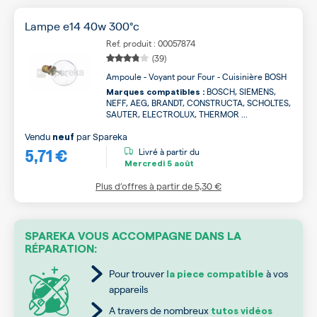
Lampe e14 40w 300°c
Ref. produit : 00057874
(39)
Ampoule - Voyant pour Four - Cuisinière BOSH
BOSCH, SIEMENS,
Marques compatibles :
NEFF, AEG, BRANDT, CONSTRUCTA, SCHOLTES,
SAUTER, ELECTROLUX, THERMOR ...
Vendu
par
Spareka
neuf
5,71 €
Livré à partir du
Mercredi
5 août
Plus d’offres à partir de
5,30 €
SPAREKA VOUS ACCOMPAGNE DANS LA
RÉPARATION:
Pour trouver
à vos
la piece compatible
appareils
A travers de nombreux
tutos vidéos