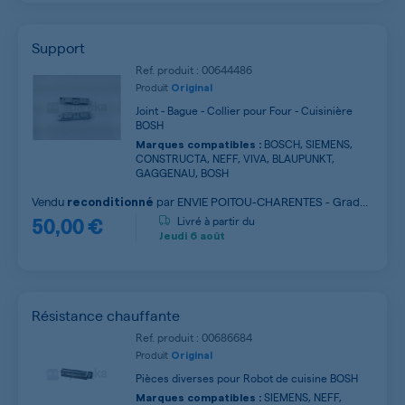
Support
Ref. produit : 00644486
Produit
Original
Joint - Bague - Collier pour Four - Cuisinière
BOSH
BOSCH, SIEMENS,
Marques compatibles :
CONSTRUCTA, NEFF, VIVA, BLAUPUNKT,
GAGGENAU, BOSH
Vendu
par
ENVIE POITOU-CHARENTES - Grade
reconditionné
50,00 €
A
Livré à partir du
Jeudi
6 août
Résistance chauffante
Ref. produit : 00686684
Produit
Original
Pièces diverses pour Robot de cuisine BOSH
SIEMENS, NEFF,
Marques compatibles :