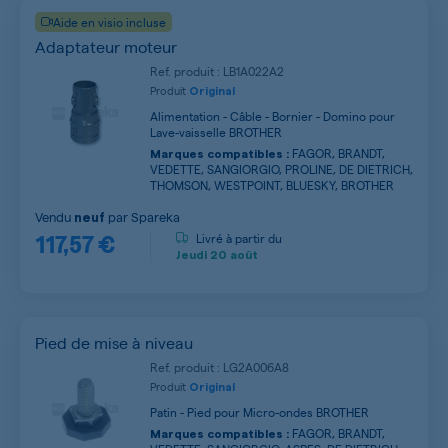
Aide en visio incluse
Adaptateur moteur
Ref. produit : LB1A022A2
Produit
Original
Alimentation - Câble - Bornier - Domino pour
Lave-vaisselle BROTHER
FAGOR, BRANDT,
Marques compatibles :
VEDETTE, SANGIORGIO, PROLINE, DE DIETRICH,
THOMSON, WESTPOINT, BLUESKY, BROTHER
Vendu
par
Spareka
neuf
117,57 €
Livré à partir du
Jeudi
20 août
Pied de mise à niveau
Ref. produit : LG2A006A8
Produit
Original
Patin - Pied pour Micro-ondes BROTHER
FAGOR, BRANDT,
Marques compatibles :