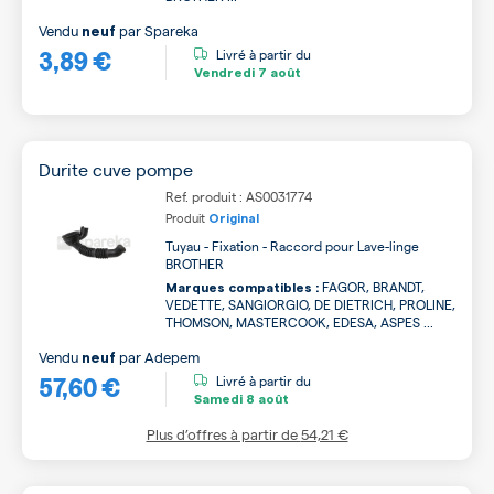
Vendu
par
Spareka
neuf
3,89 €
Livré à partir du
Vendredi
7 août
Durite cuve pompe
Ref. produit : AS0031774
Produit
Original
Tuyau - Fixation - Raccord pour Lave-linge
BROTHER
FAGOR, BRANDT,
Marques compatibles :
VEDETTE, SANGIORGIO, DE DIETRICH, PROLINE,
THOMSON, MASTERCOOK, EDESA, ASPES ...
Vendu
par
Adepem
neuf
57,60 €
Livré à partir du
Samedi
8 août
Plus d’offres à partir de
54,21 €