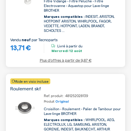
Filtre Vidange - Filtre Peluche - Filtre
Electrovanne - Aquastop pour Lave-linge
BROTHER
INDESIT, ARISTON,
Marques compatibles :
HOTPOINT ARISTON, WHIRLPOOL, FAGOR,
VEDETTE, HOTPOINT, LADEN, BRANDT,
SCHOLTES ...
Vendu
par
Tecnoparts
neuf
13,71 €
Livré à partir du
Mercredi
12 août
Plus d’offres à partir de
9,87 €
Aide en visio incluse
Roulement skf
Ref. produit : 481252028139
Produit
Original
Croisillon - Roulement - Palier de Tambour pour
Lave-linge BROTHER
WHIRLPOOL, AEG,
Marques compatibles :
ELECTROLUX, LG, SAMSUNG, ARISTON,
GORENJE, INDESIT, BAUKNECHT, ARTHUR