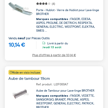
(4)
Porte - Hublot - Verre de Hublot pour Lave-linge
BROTHER
FAGOR, EDESA,
Marques compatibles :
ASPES, PROLINE, DE DIETRICH, RESPEKTA,
GENERAL ELECTRIC, WESTPOINT, ELEKTRA,
SMEG ...
Vendu
par
Pièces Outils
neuf
10,14 €
Livré à partir du
Jeudi
13 août
Plus d’offres à partir de
10,14 €
Aide en visio incluse
Aube de tambour 19cm
Ref. produit : LJ2F000A7
Aube de Tambour pour Lave-linge BROTHER
FAGOR, VEDETTE,
Marques compatibles :
SANGIORGIO, BRANDT, PROLINE, ASPES,
WESTPOINT, GENERAL ELECTRIC, PATRICK,
BROTHER ...