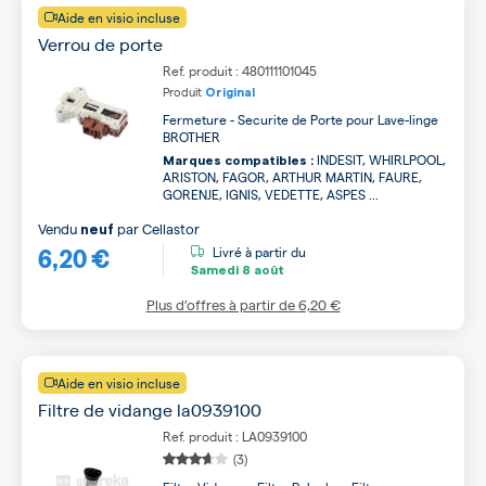
Aide en visio incluse
Verrou de porte
Ref. produit : 480111101045
Produit
Original
Fermeture - Securite de Porte pour Lave-linge
BROTHER
INDESIT, WHIRLPOOL,
Marques compatibles :
ARISTON, FAGOR, ARTHUR MARTIN, FAURE,
GORENJE, IGNIS, VEDETTE, ASPES ...
Vendu
par
Cellastor
neuf
6,20 €
Livré à partir du
Samedi
8 août
Plus d’offres à partir de
6,20 €
Aide en visio incluse
Filtre de vidange la0939100
Ref. produit : LA0939100
(3)