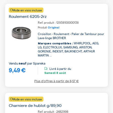
Aide en visio incluse
Roulement 6205-2rz
Ref. produit : 12938100000138
Produit
Original
Croisillon - Roulement - Palier de Tambour pour
Lave-linge BROTHER
WHIRLPOOL, AEG,
Marques compatibles :
LG, ELECTROLUX, SAMSUNG, ARISTON,
GORENJE, INDESIT, BAUKNECHT, ARTHUR
MARTIN ...
Vendu
par
Spareka
neuf
9,49 €
Livré à partir du
Samedi
8 août
Plus d’offres à partir de
8,57 €
Aide en visio incluse
Charniere de hublot g/89,90
Ref. produit : 2482998