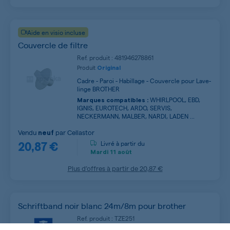
Aide en visio incluse
Couvercle de filtre
Ref. produit : 481946278861
Produit
Original
Cadre - Paroi - Habillage - Couvercle pour Lave-
linge BROTHER
WHIRLPOOL, EBD,
Marques compatibles :
IGNIS, EUROTECH, ARDO, SERVIS,
NECKERMANN, MALBER, NARDI, LADEN ...
Vendu
par
Cellastor
neuf
20,87 €
Livré à partir du
Mardi
11 août
Plus d’offres à partir de
20,87 €
Schriftband noir blanc 24m/8m pour brother
Ref. produit : TZE251
Produit
Original