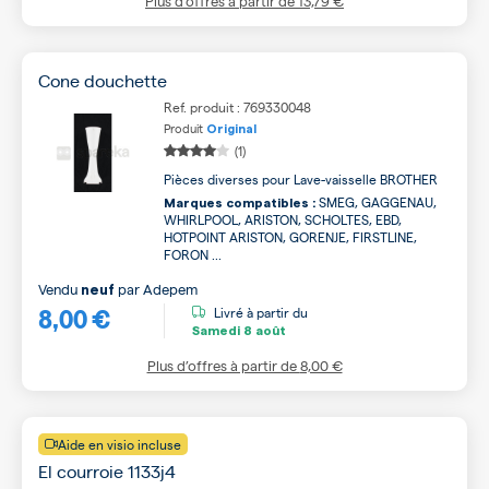
Plus d’offres à partir de
13,79 €
Cone douchette
Ref. produit : 769330048
Produit
Original
(1)
Pièces diverses pour Lave-vaisselle BROTHER
SMEG, GAGGENAU,
Marques compatibles :
WHIRLPOOL, ARISTON, SCHOLTES, EBD,
HOTPOINT ARISTON, GORENJE, FIRSTLINE,
FORON ...
Vendu
par
Adepem
neuf
8,00 €
Livré à partir du
Samedi
8 août
Plus d’offres à partir de
8,00 €
Aide en visio incluse
El courroie 1133j4