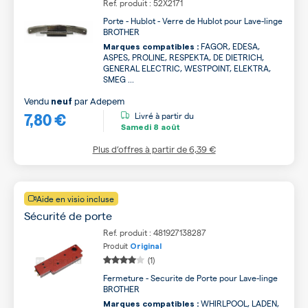
Ref. produit : 52X2171
Porte - Hublot - Verre de Hublot pour Lave-linge
BROTHER
FAGOR, EDESA,
Marques compatibles :
ASPES, PROLINE, RESPEKTA, DE DIETRICH,
GENERAL ELECTRIC, WESTPOINT, ELEKTRA,
SMEG ...
Vendu
par
Adepem
neuf
7,80 €
Livré à partir du
Samedi
8 août
Plus d’offres à partir de
6,39 €
Aide en visio incluse
Sécurité de porte
Ref. produit : 481927138287
Produit
Original
(1)
Fermeture - Securite de Porte pour Lave-linge
BROTHER
WHIRLPOOL, LADEN,
Marques compatibles :