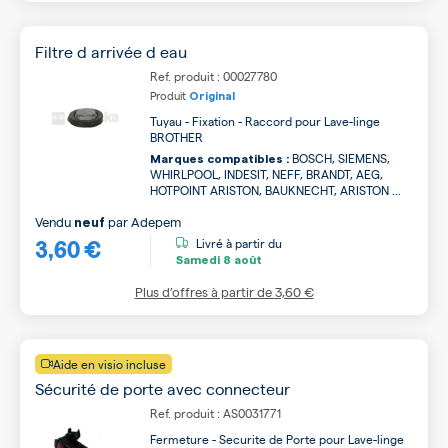
Filtre d arrivée d eau
Ref. produit : 00027780
Produit
Original
Tuyau - Fixation - Raccord pour Lave-linge
BROTHER
BOSCH, SIEMENS,
Marques compatibles :
WHIRLPOOL, INDESIT, NEFF, BRANDT, AEG,
HOTPOINT ARISTON, BAUKNECHT, ARISTON ...
Vendu
par
Adepem
neuf
3,60 €
Livré à partir du
Samedi
8 août
Plus d’offres à partir de
3,60 €
Aide en visio incluse
Sécurité de porte avec connecteur
Ref. produit : AS0031771
Fermeture - Securite de Porte pour Lave-linge