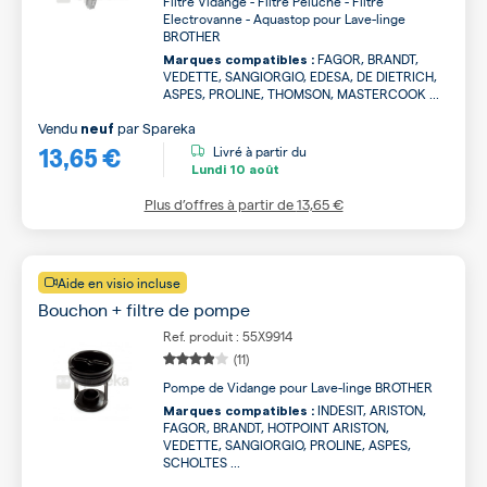
Filtre Vidange - Filtre Peluche - Filtre
Electrovanne - Aquastop pour Lave-linge
BROTHER
FAGOR, BRANDT,
Marques compatibles :
VEDETTE, SANGIORGIO, EDESA, DE DIETRICH,
ASPES, PROLINE, THOMSON, MASTERCOOK ...
Vendu
par
Spareka
neuf
13,65 €
Livré à partir du
Lundi
10 août
Plus d’offres à partir de
13,65 €
Aide en visio incluse
Bouchon + filtre de pompe
Ref. produit : 55X9914
(11)
Pompe de Vidange pour Lave-linge BROTHER
INDESIT, ARISTON,
Marques compatibles :
FAGOR, BRANDT, HOTPOINT ARISTON,
VEDETTE, SANGIORGIO, PROLINE, ASPES,
SCHOLTES ...