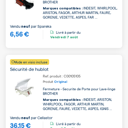
BROTHER
INDESIT, WHIRLPOOL,
Marques compatibles :
ARISTON, FAGOR, ARTHUR MARTIN, FAURE,
GORENJE, VEDETTE, ASPES, FAR ...
Vendu
par
Spareka
neuf
6,56 €
Livré à partir du
Vendredi
7 août
Aide en visio incluse
Sécurité de hublot
Ref. produit : C00105105
Produit
Original
Fermeture - Securite de Porte pour Lave-linge
BROTHER
INDESIT, ARISTON,
Marques compatibles :
WHIRLPOOL, FAGOR, ARTHUR MARTIN,
GORENJE, FAURE, VEDETTE, ASPES, IGNIS ...
Vendu
par
Cellastor
neuf
36,15 €
Livré à partir du