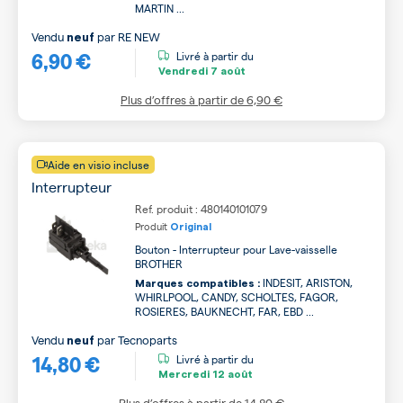
MARTIN ...
Vendu
par
RE NEW
neuf
6,90 €
Livré à partir du
Vendredi
7 août
Plus d’offres à partir de
6,90 €
Aide en visio incluse
Interrupteur
Ref. produit : 480140101079
Produit
Original
Bouton - Interrupteur pour Lave-vaisselle
BROTHER
INDESIT, ARISTON,
Marques compatibles :
WHIRLPOOL, CANDY, SCHOLTES, FAGOR,
ROSIERES, BAUKNECHT, FAR, EBD ...
Vendu
par
Tecnoparts
neuf
14,80 €
Livré à partir du
Mercredi
12 août
Plus d’offres à partir de
14,80 €