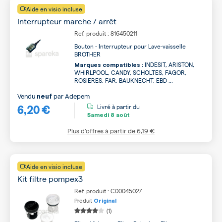
Aide en visio incluse
Interrupteur marche / arrêt
Ref. produit : 816450211
Bouton - Interrupteur pour Lave-vaisselle
BROTHER
INDESIT, ARISTON,
Marques compatibles :
WHIRLPOOL, CANDY, SCHOLTES, FAGOR,
ROSIERES, FAR, BAUKNECHT, EBD ...
Vendu
par
Adepem
neuf
6,20 €
Livré à partir du
Samedi
8 août
Plus d’offres à partir de
6,19 €
Aide en visio incluse
Kit filtre pompex3
Ref. produit : C00045027
Produit
Original
(1)