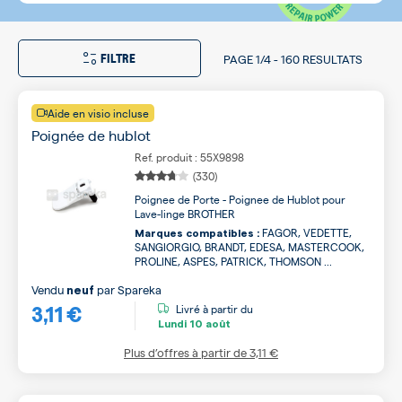
FILTRE
PAGE
1/4
-
160 RESULTATS
Aide en visio incluse
Poignée de hublot
Ref. produit : 55X9898
(330)
Poignee de Porte - Poignee de Hublot pour
Lave-linge BROTHER
FAGOR, VEDETTE,
Marques compatibles :
SANGIORGIO, BRANDT, EDESA, MASTERCOOK,
PROLINE, ASPES, PATRICK, THOMSON ...
Vendu
par
Spareka
neuf
3,11 €
Livré à partir du
Lundi
10 août
Plus d’offres à partir de
3,11 €