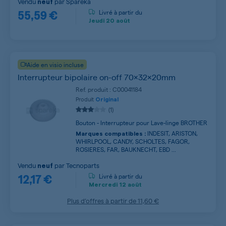
Vendu
par
Spareka
neuf
55,59 €
Livré à partir du
Jeudi
20 août
Aide en visio incluse
Interrupteur bipolaire on-off 70x32x20mm
Ref. produit : C00041184
Produit
Original
(1)
Bouton - Interrupteur pour Lave-linge BROTHER
INDESIT, ARISTON,
Marques compatibles :
WHIRLPOOL, CANDY, SCHOLTES, FAGOR,
ROSIERES, FAR, BAUKNECHT, EBD ...
Vendu
par
Tecnoparts
neuf
12,17 €
Livré à partir du
Mercredi
12 août
Plus d’offres à partir de
11,60 €