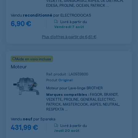
VEDETTE, SANGIORGIO, ASPES, DE DIETRICH,
EDESA, PROLINE, OCEAN, PATRICK ...
Vendu
par
ELECTRODOCAS
reconditionné
6,90 €
Livré à partir du
Vendredi
7 août
Plus d’offres à partir de
6,61 €
Aide en visio incluse
Moteur
Ref. produit : LA0939800
Produit
Original
Moteur pour Lave-linge BROTHER
FAGOR, BRANDT,
Marques compatibles :
VEDETTE, PROLINE, GENERAL ELECTRIC,
PATRICK, MASTERCOOK, ASPES, NEUTRAL,
RESPEKTA ...
Vendu
par
Spareka
neuf
431,99 €
Livré à partir du
Jeudi
20 août