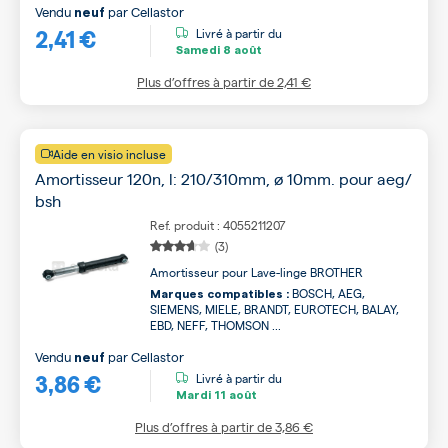
Vendu
par
Cellastor
neuf
2,41 €
Livré à partir du
Samedi
8 août
Plus d’offres à partir de
2,41 €
Aide en visio incluse
Amortisseur 120n, l: 210/310mm, ø 10mm. pour aeg/
bsh
Ref. produit : 4055211207
(3)
Amortisseur pour Lave-linge BROTHER
BOSCH, AEG,
Marques compatibles :
SIEMENS, MIELE, BRANDT, EUROTECH, BALAY,
EBD, NEFF, THOMSON ...
Vendu
par
Cellastor
neuf
3,86 €
Livré à partir du
Mardi
11 août
Plus d’offres à partir de
3,86 €