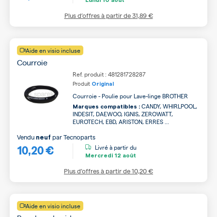
Plus d’offres à partir de
31,89 €
Aide en visio incluse
Courroie
Ref. produit : 481281728287
Produit
Original
Courroie - Poulie pour Lave-linge BROTHER
CANDY, WHIRLPOOL,
Marques compatibles :
INDESIT, DAEWOO, IGNIS, ZEROWATT,
EUROTECH, EBD, ARISTON, ERRES ...
Vendu
par
Tecnoparts
neuf
10,20 €
Livré à partir du
Mercredi
12 août
Plus d’offres à partir de
10,20 €
Aide en visio incluse