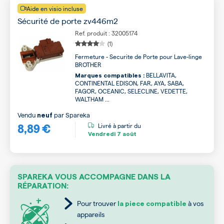
Aide en visio incluse
Sécurité de porte zv446m2
Ref. produit : 32005174
(1)
Fermeture - Securite de Porte pour Lave-linge
BROTHER
BELLAVITA,
Marques compatibles :
CONTINENTAL EDISON, FAR, AYA, SABA,
FAGOR, OCEANIC, SELECLINE, VEDETTE,
WALTHAM ...
Vendu
par
Spareka
neuf
8,89 €
Livré à partir du
Vendredi
7 août
SPAREKA VOUS ACCOMPAGNE DANS LA
RÉPARATION:
Pour trouver
à vos
la piece compatible
appareils