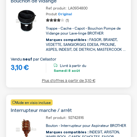
Bouchon de vidange
Ref. produit : LA0934800
Produit
Original
(1)
Trappe - Cache - Capot - Bouchon Pompe de
Vidange pour Lave-linge BROTHER
FAGOR, BRANDT,
Marques compatibles :
VEDETTE, SANGIORGIO, EDESA, PROLINE,
ASPES, INDESIT, DE DIETRICH, MASTERCOOK ...
Vendu
par
Cellastor
neuf
3,10 €
Livré à partir du
Samedi
8 août
Plus d’offres à partir de
3,10 €
Aide en visio incluse
Interrupteur marche / arrêt
Ref. produit : 92742816
Bouton - Interrupteur pour Aspirateur BROTHER
INDESIT, ARISTON,
Marques compatibles :
WHIRLPOOL, CANDY, SCHOLTES, FAGOR,