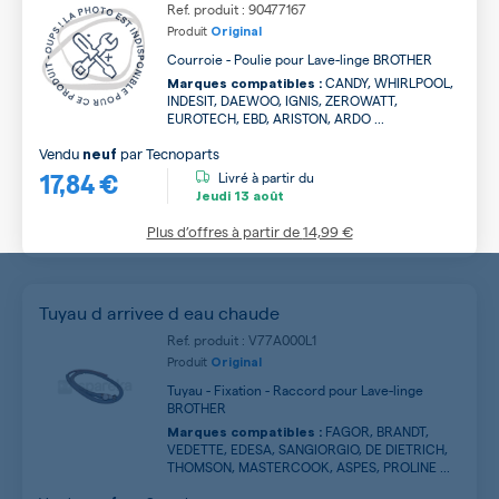
Ref. produit : 90477167
Produit
Original
Courroie - Poulie pour Lave-linge BROTHER
CANDY, WHIRLPOOL,
Marques compatibles :
INDESIT, DAEWOO, IGNIS, ZEROWATT,
EUROTECH, EBD, ARISTON, ARDO ...
Vendu
par
Tecnoparts
neuf
17,84 €
Livré à partir du
Jeudi
13 août
Plus d’offres à partir de
14,99 €
Tuyau d arrivee d eau chaude
Ref. produit : V77A000L1
Produit
Original
Tuyau - Fixation - Raccord pour Lave-linge
BROTHER
FAGOR, BRANDT,
Marques compatibles :
VEDETTE, EDESA, SANGIORGIO, DE DIETRICH,
THOMSON, MASTERCOOK, ASPES, PROLINE ...