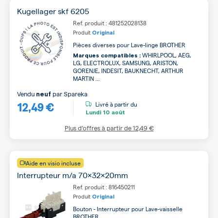
Kugellager skf 6205
Ref. produit : 481252028138
Produit
Original
Pièces diverses pour Lave-linge BROTHER
WHIRLPOOL, AEG,
Marques compatibles :
LG, ELECTROLUX, SAMSUNG, ARISTON,
GORENJE, INDESIT, BAUKNECHT, ARTHUR
MARTIN ...
Vendu
par
Spareka
neuf
12,49 €
Livré à partir du
Lundi
10 août
Plus d’offres à partir de
12,49 €
Aide en visio incluse
Interrupteur m/a 70x32x20mm
Ref. produit : 816450211
Produit
Original
Bouton - Interrupteur pour Lave-vaisselle
BROTHER