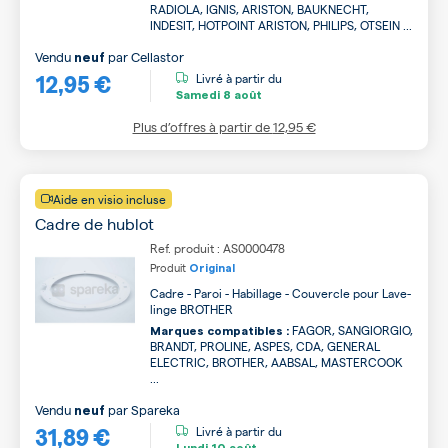
RADIOLA, IGNIS, ARISTON, BAUKNECHT,
INDESIT, HOTPOINT ARISTON, PHILIPS, OTSEIN ...
Vendu
par
Cellastor
neuf
12,95 €
Livré à partir du
Samedi
8 août
Plus d’offres à partir de
12,95 €
Aide en visio incluse
Cadre de hublot
Ref. produit : AS0000478
Produit
Original
Cadre - Paroi - Habillage - Couvercle pour Lave-
linge BROTHER
FAGOR, SANGIORGIO,
Marques compatibles :
BRANDT, PROLINE, ASPES, CDA, GENERAL
ELECTRIC, BROTHER, AABSAL, MASTERCOOK
...
Vendu
par
Spareka
neuf
31,89 €
Livré à partir du
Lundi
10 août