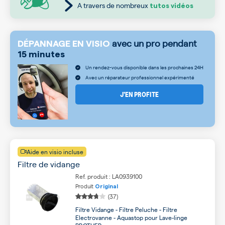
A travers de nombreux
tutos vidéos
avec un pro pendant
DÉPANNAGE EN VISIO
15 minutes
Un rendez-vous disponible dans les prochaines 24H
Avec un réparateur professionnel expérimenté
J’EN PROFITE
Aide en visio incluse
Filtre de vidange
Ref. produit : LA0939100
Produit
Original
(37)
Filtre Vidange - Filtre Peluche - Filtre
Electrovanne - Aquastop pour Lave-linge