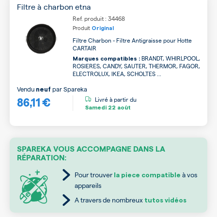
Filtre à charbon etna
Ref. produit : 34468
Produit
Original
Filtre Charbon - Filtre Antigraisse pour Hotte
CARTAIR
BRANDT, WHIRLPOOL,
Marques compatibles :
ROSIERES, CANDY, SAUTER, THERMOR, FAGOR,
ELECTROLUX, IKEA, SCHOLTES ...
Vendu
par
Spareka
neuf
86,11 €
Livré à partir du
Samedi
22 août
SPAREKA VOUS ACCOMPAGNE DANS LA
RÉPARATION:
Pour trouver
à vos
la piece compatible
appareils
A travers de nombreux
tutos vidéos