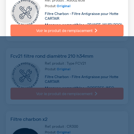
Ref. produit : AS0021838
Produit
Original
Filtre Charbon - Filtre Antigraisse pour Hotte
CARTAIR
BRANDT, WHIRLPOOL,
Marques compatibles :
CANDY, ROSIERES, THERMOR, SAUTER, FAGOR,
Voir le produit de remplacement
ELECTROLUX, IKEA, SCHOLTES ...
Fcv21 filtre rond diamètre 210 h34mm
Ref. produit : Type FCV21
Produit
Original
Filtre Charbon - Filtre Antigraisse pour Hotte
CARTAIR
ROSIERES, INFO,
Marques compatibles :
CONTINENTAL EDISON, TECHYO, PROLINE, FAR,
Voir le produit de remplacement
GORENJE, CARTAIR
Filtre charbon x2
Ref. produit : CR300
Produit
Original