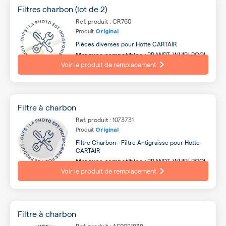
Filtres charbon (lot de 2)
Ref. produit : CR760
Produit
Original
Pièces diverses pour Hotte CARTAIR
BRANDT, WHIRLPOOL,
Marques compatibles :
THERMOR, ROSIERES, SAUTER, FAGOR, CANDY,
Voir le produit de remplacement
ELECTROLUX, IKEA, SCHOLTES ...
Filtre à charbon
Ref. produit : 1073731
Produit
Original
Filtre Charbon - Filtre Antigraisse pour Hotte
CARTAIR
BRANDT, WHIRLPOOL,
Marques compatibles :
ROSIERES, SAUTER, THERMOR, FAGOR, CANDY,
Voir le produit de remplacement
ELECTROLUX, IKEA, SCHOLTES ...
Filtre à charbon