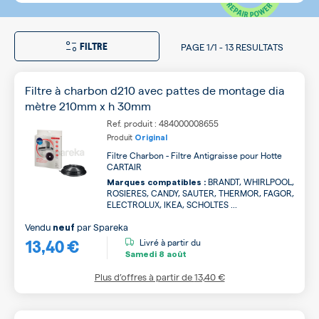
FILTRE
PAGE
1/1
-
13 RESULTATS
Filtre à charbon d210 avec pattes de montage dia
mètre 210mm x h 30mm
Ref. produit : 484000008655
Produit
Original
Filtre Charbon - Filtre Antigraisse pour Hotte
CARTAIR
BRANDT, WHIRLPOOL,
Marques compatibles :
ROSIERES, CANDY, SAUTER, THERMOR, FAGOR,
ELECTROLUX, IKEA, SCHOLTES ...
Vendu
par
Spareka
neuf
13,40 €
Livré à partir du
Samedi
8 août
Plus d’offres à partir de
13,40 €