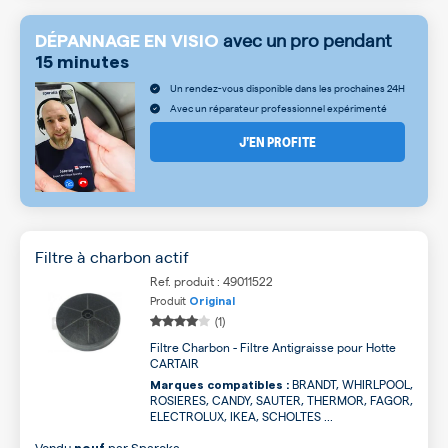
avec un pro pendant
DÉPANNAGE EN VISIO
15 minutes
Un rendez-vous disponible dans les prochaines 24H
Avec un réparateur professionnel expérimenté
J’EN PROFITE
Filtre à charbon actif
Ref. produit : 49011522
Produit
Original
(1)
Filtre Charbon - Filtre Antigraisse pour Hotte
CARTAIR
BRANDT, WHIRLPOOL,
Marques compatibles :
ROSIERES, CANDY, SAUTER, THERMOR, FAGOR,
ELECTROLUX, IKEA, SCHOLTES ...
Vendu
par
Spareka