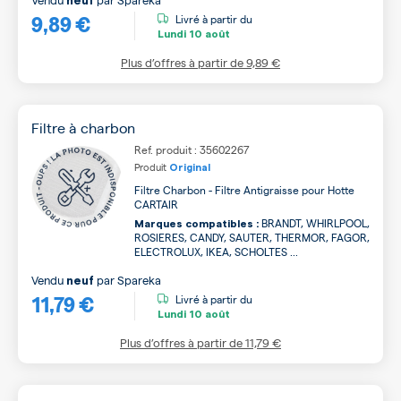
neuf
9,89 €
Livré à partir du
Lundi
10 août
Plus d’offres à partir de
9,89 €
Filtre à charbon
Ref. produit : 35602267
Produit
Original
Filtre Charbon - Filtre Antigraisse pour Hotte
CARTAIR
BRANDT, WHIRLPOOL,
Marques compatibles :
ROSIERES, CANDY, SAUTER, THERMOR, FAGOR,
ELECTROLUX, IKEA, SCHOLTES ...
Vendu
par
Spareka
neuf
11,79 €
Livré à partir du
Lundi
10 août
Plus d’offres à partir de
11,79 €