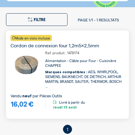
FILTRE
PAGE
1/1
-
1 RESULTATS
Aide en visio incluse
Cordon de connexion four 1,2m5x2,5mm
Ref. produit : 1478174
Alimentation - Câble pour Four - Cuisinière
CHAPPEE
AEG, WHIRLPOOL,
Marques compatibles :
SIEMENS, BAUKNECHT, DE DIETRICH, ARTHUR
MARTIN, BRANDT, SAUTER, THERMOR, BOSCH
...
Vendu
par
Pièces Outils
neuf
16,02 €
Livré à partir du
Jeudi
13 août
1