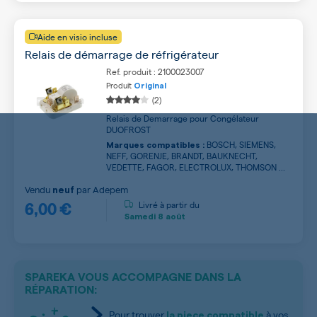
Aide en visio incluse
Relais de démarrage de réfrigérateur
Ref. produit : 2100023007
Produit
Original
(2)
Relais de Demarrage pour Congélateur
DUOFROST
BOSCH, SIEMENS,
Marques compatibles :
NEFF, GORENJE, BRANDT, BAUKNECHT,
VEDETTE, FAGOR, ELECTROLUX, THOMSON ...
Vendu
par
Adepem
neuf
6,00 €
Livré à partir du
Samedi
8 août
SPAREKA VOUS ACCOMPAGNE DANS LA
RÉPARATION:
Pour trouver
à vos
la piece compatible