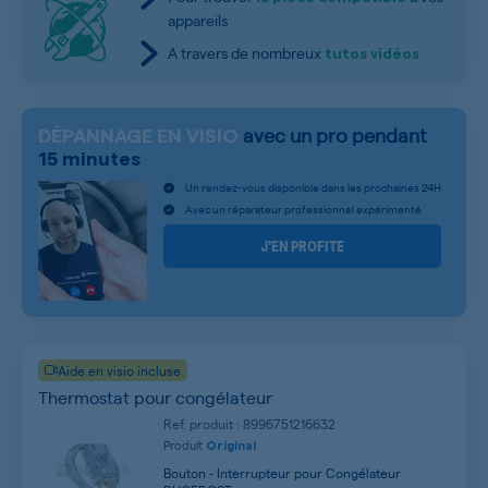
appareils
A travers de nombreux
tutos vidéos
avec un pro pendant
DÉPANNAGE EN VISIO
15 minutes
Un rendez-vous disponible dans les prochaines 24H
Avec un réparateur professionnel expérimenté
J’EN PROFITE
Aide en visio incluse
Thermostat pour congélateur
Ref. produit : 8996751216632
Produit
Original
Bouton - Interrupteur pour Congélateur