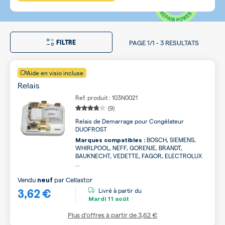
FILTRE
PAGE
1/1
-
3 RESULTATS
Aide en visio incluse
Relais
Ref. produit : 103N0021
(9)
Relais de Demarrage pour Congélateur
DUOFROST
BOSCH, SIEMENS,
Marques compatibles :
WHIRLPOOL, NEFF, GORENJE, BRANDT,
BAUKNECHT, VEDETTE, FAGOR, ELECTROLUX
...
Vendu
par
Cellastor
neuf
3,62 €
Livré à partir du
Mardi
11 août
Plus d’offres à partir de
3,62 €