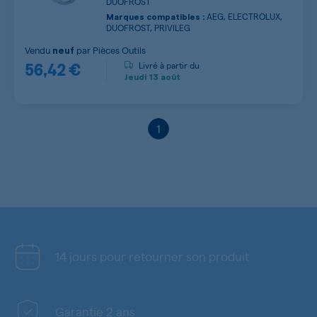
DUOFROST
AEG, ELECTROLUX,
Marques compatibles :
DUOFROST, PRIVILEG
Vendu
par
Pièces Outils
neuf
56,42 €
Livré à partir du
Jeudi
13 août
1
14 jours pour retourner son produit
Garantie 2 ans