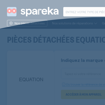
Nos solutions de réparations
Gu
Nos pièces détachées
PIÈCES DÉTACHÉES
EQUATI
Indiquez la marque 
Tapez ici votre référence
Où trouver la référence de vo
ACCÉDER À MON APPAREIL