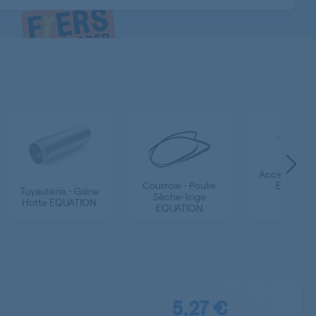
Accessoires 
Courroie - Poulie
EQUATI
Tuyauterie - Gaine
Sèche-linge
Hotte EQUATION
EQUATION
5,27 €