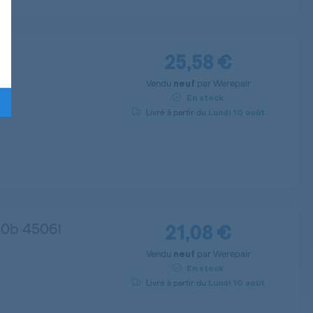
25,58 €
Vendu
par
Werepair
neuf
En stock
Livré à partir du
Lundi
10 août
21,08 €
00b 4506l
Vendu
par
Werepair
neuf
En stock
Livré à partir du
Lundi
10 août