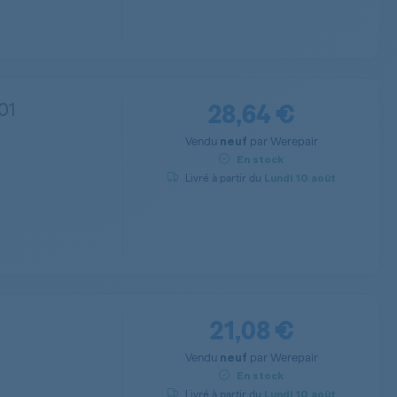
28,64 €
01
Vendu
par
Werepair
neuf
En stock
Livré à partir du
Lundi
10 août
21,08 €
Vendu
par
Werepair
neuf
En stock
Livré à partir du
Lundi
10 août