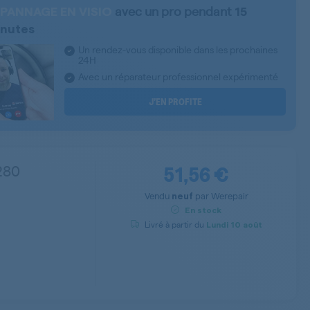
avec un pro pendant
PANNAGE EN VISIO
15
nutes
Un rendez-vous disponible dans les prochaines
24H
Avec un réparateur professionnel expérimenté
J’EN PROFITE
51,56 €
280
Vendu
par
Werepair
neuf
En stock
Livré à partir du
Lundi
10 août