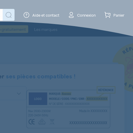
Aide et contact
Connexion
Panier
o gratuitement
Les marques
er
ses pièces compatibles !