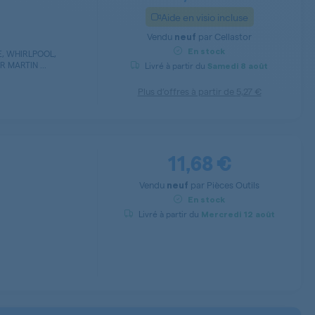
Aide en visio incluse
Vendu
par
Cellastor
neuf
En stock
, WHIRLPOOL,
R MARTIN ...
Livré à partir du
Samedi
8 août
Plus d’offres à partir de
5,27 €
11,68 €
Vendu
par
Pièces Outils
neuf
En stock
Livré à partir du
Mercredi
12 août