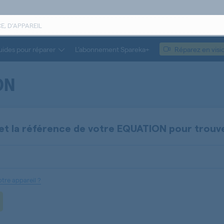
ides pour réparer
L’abonnement Spareka+
Réparez en visi
ON
et la référence de votre
EQUATION
pour trouv
tre appareil ?