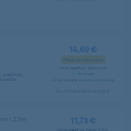
14,69 €
Aide en visio incluse
Vendu
par
Tecnoparts
neuf
En stock
, WHIRLPOOL,
R MARTIN ...
Livré à partir du
Mercredi
12 août
Plus d’offres à partir de
10,97 €
11,73 €
2mm l.2,5m
Vendu
par
Pièces Outils
neuf