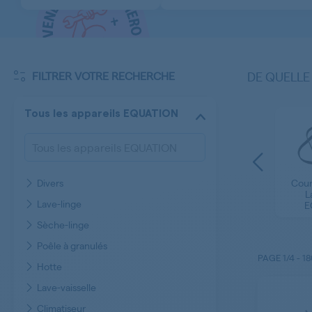
FILTRER VOTRE RECHERCHE
DE QUELLE
Tous les appareils EQUATION
Divers
Courroie - Poulie
Cour
ine
Accessoires Hotte
Sèche-linge
L
ON
EQUATION
Lave-linge
EQUATION
E
Sèche-linge
Poêle à granulés
PAGE
1/4
-
18
Hotte
Lave-vaisselle
Climatiseur