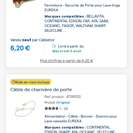
Fermeture - Securite de Porte pour Lave-linge
EUREKA
BELLAVITA,
Marques compatibles :
CONTINENTAL EDISON, FAR, AYA, SABA,
OCEANIC, FAGOR, WALTHAM, SHARP,
SELECLINE ...
Vendu
par
Cellastor
neuf
6,20 €
Livré à partir du
Mercredi
5 août
Plus d’offres à partir de
6,20 €
Aide en visio incluse
Câble de charnière de porte
Ref. produit : 47001133
Produit
Original
(4)
Alimentation - Câble - Bornier - Domino pour
Lave-vaisselle EUREKA
CONTINENTAL
Marques compatibles :
EDISON, SHARP, AYA, OCEANIC, SELECLINE,