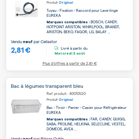
Produit
Original
Tuyau - Fixation - Raccord pour Lave-linge
EUREKA
BOSCH, CANDY,
Marques compatibles :
HOTPOINT ARISTON, WHIRLPOOL, BRANDT,
ARISTON, BEKO, FAGOR, LG, BALAY ...
Vendu
par
Cellastor
neuf
2,81 €
Livré à partir du
Mercredi
5 août
Plus d’offres à partir de
2,81 €
Bac à légumes transparent bleu
Ref. produit : 40010520
Produit
Original
Bac - Tiroir - Panier - Casier pour Réfrigérateur
EUREKA
FAR, CANDY, QUIGG,
Marques compatibles :
SABA, PROLINE, HELKINA, SELECLINE, VESTEL,
DOMEOS, AVEA ...
Vendu
par
Pièces Outils
neuf