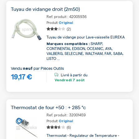
Tuyau de vidange droit (2m50)
Ref. produit : 42005936
Produit
Original
(2)
Tuyau de vidange pour Lave-vaisselle EUREKA
SHARP,
Marques compatibles :
CONTINENTAL EDISON, OCEANIC, AYA,
VALBERG, SELECLINE, WALTHAM, FAR, SABA,
LISTO ...
Vendu
par
Pièces Outils
neuf
19,17 €
Livré à partir du
Vendredi
7 août
Thermostat de four +50 : + 285 °c
Ref. produit : 32001459
Produit
Original
(6)
Thermostat - Regulateur de Temperature -