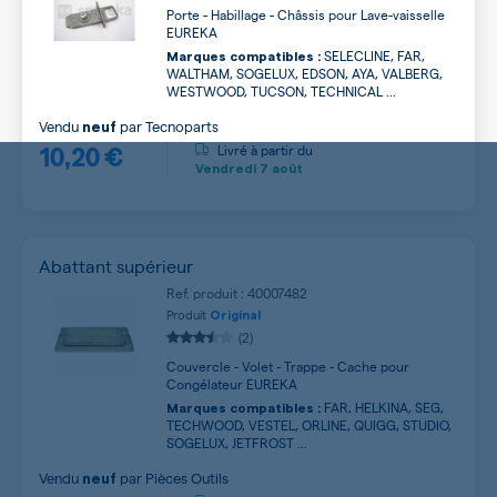
Porte - Habillage - Châssis pour Lave-vaisselle
EUREKA
SELECLINE, FAR,
Marques compatibles :
WALTHAM, SOGELUX, EDSON, AYA, VALBERG,
WESTWOOD, TUCSON, TECHNICAL ...
Vendu
par
Tecnoparts
neuf
10,20 €
Livré à partir du
Vendredi
7 août
Abattant supérieur
Ref. produit : 40007482
Produit
Original
(2)
Couvercle - Volet - Trappe - Cache pour
Congélateur EUREKA
FAR, HELKINA, SEG,
Marques compatibles :
TECHWOOD, VESTEL, ORLINE, QUIGG, STUDIO,
SOGELUX, JETFROST ...
Vendu
par
Pièces Outils
neuf