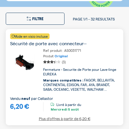
FILTRE
PAGE
1/1
-
32 RESULTATS
Aide en visio incluse
Sécurité de porte avec connecteur--
Ref. produit : AS0031771
Produit
Original
(3)
Fermeture - Securite de Porte pour Lave-linge
EUREKA
FAGOR, BELLAVITA,
Marques compatibles :
CONTINENTAL EDISON, FAR, AYA, BRANDT,
SABA, OCEANIC, VEDETTE, WALTHAM ...
Vendu
par
Cellastor
neuf
6,20 €
Livré à partir du
Mercredi
5 août
Plus d’offres à partir de
6,20 €