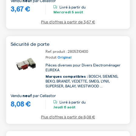
Vendu
par
Cellastor
neuf
3,67 €
Livré à partir du
Mercredi
5 août
Plus d’offres à partir de
3,67 €
Sécurité de porte
Ref. produit : 2805310400
Produit
Original
Pièces diverses pour Divers Electroménager
EUREKA
BOSCH, SIEMENS,
Marques compatibles :
BEKO, BRANDT, VEDETTE, SMEG, LYNX,
SUPERSER, BALAY, WESTWOOD ...
Vendu
par
Cellastor
neuf
8,08 €
Livré à partir du
Jeudi
6 août
Plus d’offres à partir de
8,08 €