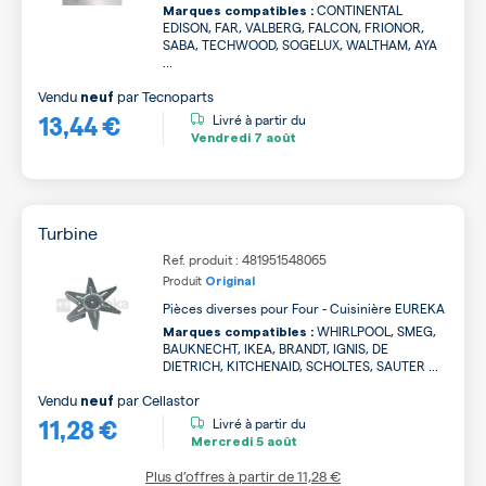
CONTINENTAL
Marques compatibles :
EDISON, FAR, VALBERG, FALCON, FRIONOR,
SABA, TECHWOOD, SOGELUX, WALTHAM, AYA
...
Vendu
par
Tecnoparts
neuf
13,44 €
Livré à partir du
Vendredi
7 août
Turbine
Ref. produit : 481951548065
Produit
Original
Pièces diverses pour Four - Cuisinière EUREKA
WHIRLPOOL, SMEG,
Marques compatibles :
BAUKNECHT, IKEA, BRANDT, IGNIS, DE
DIETRICH, KITCHENAID, SCHOLTES, SAUTER ...
Vendu
par
Cellastor
neuf
11,28 €
Livré à partir du
Mercredi
5 août
Plus d’offres à partir de
11,28 €