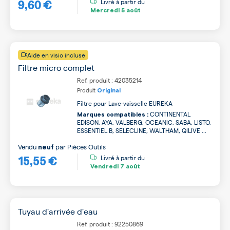
9,60 €
Livré à partir du
Mercredi
5 août
Aide en visio incluse
Filtre micro complet
Ref. produit : 42035214
Produit
Original
Filtre pour Lave-vaisselle EUREKA
CONTINENTAL
Marques compatibles :
EDISON, AYA, VALBERG, OCEANIC, SABA, LISTO,
ESSENTIEL B, SELECLINE, WALTHAM, QILIVE ...
Vendu
par
Pièces Outils
neuf
15,55 €
Livré à partir du
Vendredi
7 août
Tuyau d'arrivée d'eau
Ref. produit : 92250869