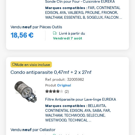
Sonde Ctn pour Four - Cuisinière EUREKA
FAR, CONTINENTAL
Marques compatibles :
EDISON, AYA, VALBERG, PROLINE, FRIONOR,
WALTHAM, ESSENTIEL B, SOGELUX, FALCON ...
Vendu
par
Pièces Outils
neuf
18,56 €
Livré à partir du
Vendredi
7 août
Aide en visio incluse
Condo antiparasite 0,47mf + 2 x 27nf
Ref. produit : 32005982
Produit
Original
(2)
Filtre Antiparasite pour Lave-linge EUREKA
BELLAVITA,
Marques compatibles :
CONTINENTAL EDISON, AYA, SABA, FAR,
WALTHAM, TECHWOOD, SELECLINE,
WESTWOOD, TECHNICAL ...
Vendu
par
Cellastor
neuf