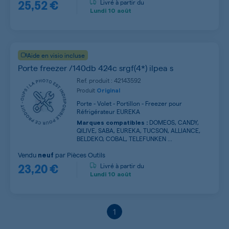
25,52 €
Livré à partir du
Lundi
10 août
Aide en visio incluse
Porte freezer /140db 424c srgf(4*) ilpea s
Ref. produit : 42143592
Produit
Original
Porte - Volet - Portillon - Freezer pour
Réfrigérateur EUREKA
DOMEOS, CANDY,
Marques compatibles :
QILIVE, SABA, EUREKA, TUCSON, ALLIANCE,
BELDEKO, COBAL, TELEFUNKEN ...
Vendu
par
Pièces Outils
neuf
23,20 €
Livré à partir du
Lundi
10 août
1