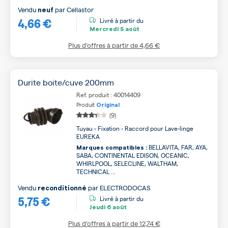
Vendu
par
Cellastor
neuf
4,66 €
Livré à partir du
Mercredi
5 août
Plus d’offres à partir de
4,66 €
Durite boite/cuve 200mm
Ref. produit : 40014409
Produit
Original
(9)
Tuyau - Fixation - Raccord pour Lave-linge
EUREKA
BELLAVITA, FAR, AYA,
Marques compatibles :
SABA, CONTINENTAL EDISON, OCEANIC,
WHIRLPOOL, SELECLINE, WALTHAM,
TECHNICAL ...
Vendu
par
ELECTRODOCAS
reconditionné
5,75 €
Livré à partir du
Jeudi
6 août
Plus d’offres à partir de
12,74 €