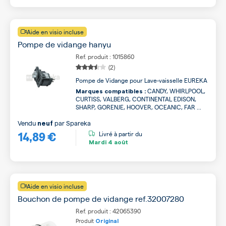
Aide en visio incluse
Pompe de vidange hanyu
Ref. produit : 1015860
(2)
Pompe de Vidange pour Lave-vaisselle EUREKA
CANDY, WHIRLPOOL,
Marques compatibles :
CURTISS, VALBERG, CONTINENTAL EDISON,
SHARP, GORENJE, HOOVER, OCEANIC, FAR ...
Vendu
par
Spareka
neuf
14,89 €
Livré à partir du
Mardi
4 août
Aide en visio incluse
Bouchon de pompe de vidange ref.32007280
Ref. produit : 42065390
Produit
Original