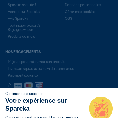
Spareka recrute !
Données personnelles
Vendre sur Spareka
Gérer mes cookies
Avis Spareka
CGS
Technicien expert ?
Rejoignez-nous
Produits du mois
NOS ENGAGEMENTS
14 jours pour retourner son produit
Livraison rapide avec suivi de commande
Paiement sécurisé
Continuer sans accepter
Votre expérience sur
Spareka
Ces cookies sont indispensables pour améliorer