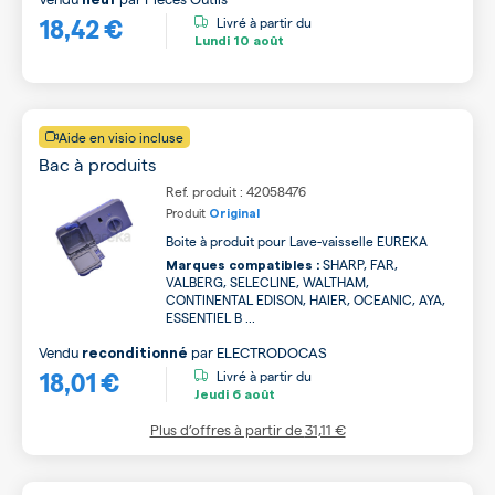
18,42 €
Livré à partir du
Lundi
10 août
Aide en visio incluse
Bac à produits
Ref. produit : 42058476
Produit
Original
Boite à produit pour Lave-vaisselle EUREKA
SHARP, FAR,
Marques compatibles :
VALBERG, SELECLINE, WALTHAM,
CONTINENTAL EDISON, HAIER, OCEANIC, AYA,
ESSENTIEL B ...
Vendu
par
ELECTRODOCAS
reconditionné
18,01 €
Livré à partir du
Jeudi
6 août
Plus d’offres à partir de
31,11 €