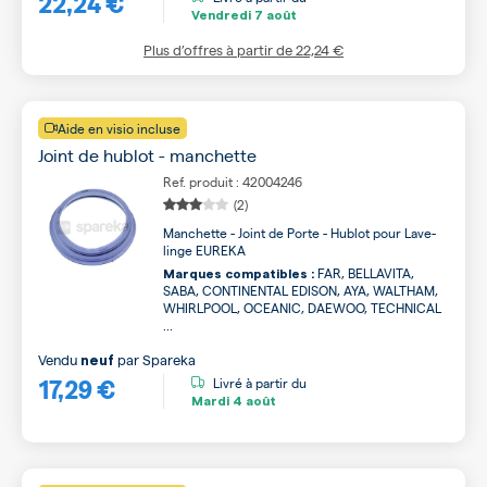
22,24 €
Vendredi
7 août
Plus d’offres à partir de
22,24 €
Aide en visio incluse
Joint de hublot - manchette
Ref. produit : 42004246
(2)
Manchette - Joint de Porte - Hublot pour Lave-
linge EUREKA
FAR, BELLAVITA,
Marques compatibles :
SABA, CONTINENTAL EDISON, AYA, WALTHAM,
WHIRLPOOL, OCEANIC, DAEWOO, TECHNICAL
...
Vendu
par
Spareka
neuf
17,29 €
Livré à partir du
Mardi
4 août