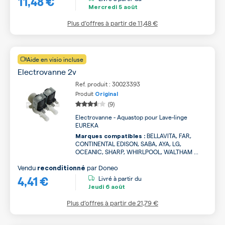
11,48 €
Mercredi
5 août
Plus d’offres à partir de
11,48 €
Aide en visio incluse
Electrovanne 2v
Ref. produit : 30023393
Produit
Original
(9)
Electrovanne - Aquastop pour Lave-linge
EUREKA
BELLAVITA, FAR,
Marques compatibles :
CONTINENTAL EDISON, SABA, AYA, LG,
OCEANIC, SHARP, WHIRLPOOL, WALTHAM ...
Vendu
par
Doneo
reconditionné
4,41 €
Livré à partir du
Jeudi
6 août
Plus d’offres à partir de
21,79 €