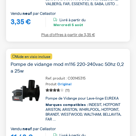
VALBERG, FAR, ESSENTIEL B, SABA, LISTO ...
Vendu
par
Cellastor
neuf
3,35 €
Livré à partir du
Mercredi
5 août
Plus d’offres à partir de
3,35 €
Aide en visio incluse
Pompe de vidange mod m116 220-240vac 50hz 0,2
a 25w
Ref. produit : C00145315
Produit
Original
(11)
Pompe de Vidange pour Lave-linge EUREKA
INDESIT, HOTPOINT
Marques compatibles :
ARISTON, ARISTON, WHIRLPOOL, HOTPOINT,
BRANDT, WESTWOOD, WALTHAM, BELLAVITA,
FAR ...
Vendu
par
Cellastor
neuf
Livré à partir du