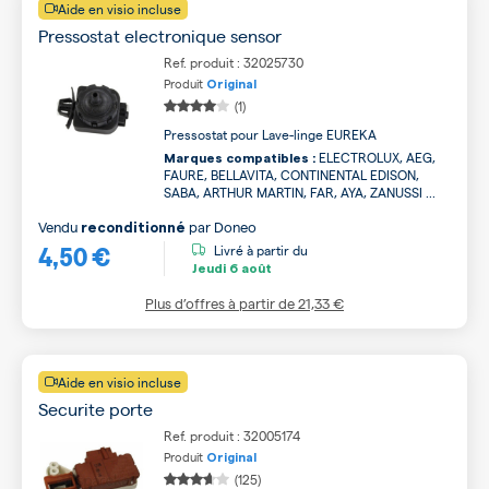
Aide en visio incluse
Pressostat electronique sensor
Ref. produit : 32025730
Produit
Original
(1)
Pressostat pour Lave-linge EUREKA
ELECTROLUX, AEG,
Marques compatibles :
FAURE, BELLAVITA, CONTINENTAL EDISON,
SABA, ARTHUR MARTIN, FAR, AYA, ZANUSSI ...
Vendu
par
Doneo
reconditionné
4,50 €
Livré à partir du
Jeudi
6 août
Plus d’offres à partir de
21,33 €
Aide en visio incluse
Securite porte
Ref. produit : 32005174
Produit
Original
(125)