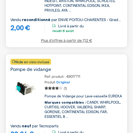
INDESIT, ARISTON, WHIRLPOOL, SCHOLTES,
HOTPOINT, CONTINENTAL EDISON, IKEA,
PRIVILEG, AYA ...
Vendu
par
ENVIE POITOU-CHARENTES - Grade
reconditionné
2,00 €
B
Livré à partir du
Jeudi
6 août
Plus d’offres à partir de
7,12 €
Aide en visio incluse
Pompe de vidange
Ref. produit : 49017711
Produit
Original
(1)
Pompe de Vidange pour Lave-vaisselle EUREKA
CANDY, WHIRLPOOL,
Marques compatibles :
CURTISS, HOOVER, VALBERG, SHARP,
GORENJE, CONTINENTAL EDISON, FAR,
ESSENTIEL B ...
Vendu
par
Tecnoparts
neuf
Livré à partir du