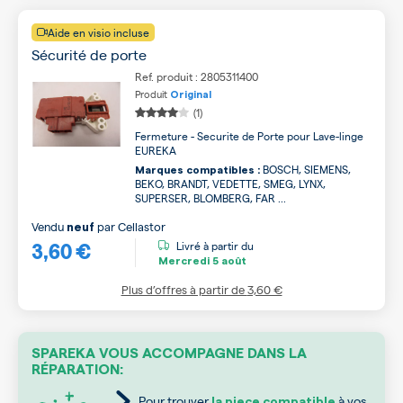
Aide en visio incluse
Sécurité de porte
Ref. produit : 2805311400
Produit
Original
(1)
Fermeture - Securite de Porte pour Lave-linge
EUREKA
BOSCH, SIEMENS,
Marques compatibles :
BEKO, BRANDT, VEDETTE, SMEG, LYNX,
SUPERSER, BLOMBERG, FAR ...
Vendu
par
Cellastor
neuf
3,60 €
Livré à partir du
Mercredi
5 août
Plus d’offres à partir de
3,60 €
SPAREKA VOUS ACCOMPAGNE DANS LA
RÉPARATION:
Pour trouver
à vos
la piece compatible