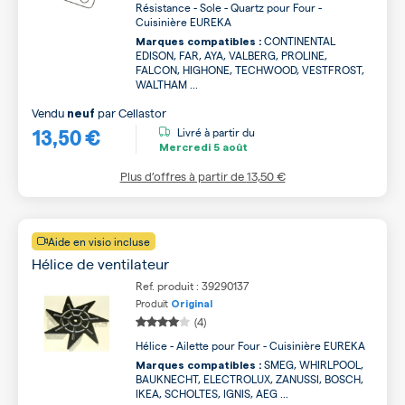
Résistance - Sole - Quartz pour Four -
Cuisinière EUREKA
CONTINENTAL
Marques compatibles :
EDISON, FAR, AYA, VALBERG, PROLINE,
FALCON, HIGHONE, TECHWOOD, VESTFROST,
WALTHAM ...
Vendu
par
Cellastor
neuf
13,50 €
Livré à partir du
Mercredi
5 août
Plus d’offres à partir de
13,50 €
Aide en visio incluse
Hélice de ventilateur
Ref. produit : 39290137
Produit
Original
(4)
Hélice - Ailette pour Four - Cuisinière EUREKA
SMEG, WHIRLPOOL,
Marques compatibles :
BAUKNECHT, ELECTROLUX, ZANUSSI, BOSCH,
IKEA, SCHOLTES, IGNIS, AEG ...