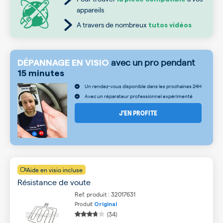
appareils
A travers de nombreux
tutos vidéos
avec un pro pendant
DÉPANNAGE EN VISIO
15 minutes
Un rendez-vous disponible dans les prochaines 24H
Avec un réparateur professionnel expérimenté
J’EN PROFITE
Aide en visio incluse
Résistance de voute
Ref. produit : 32017631
Produit
Original
(34)