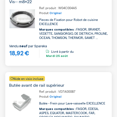
Vis-- m8x22
Ref. produit : W04C004A5
Produit
Original
Pieces de Fixation pour Robot de cuisine
EXCELLENCE
FAGOR, BRANDT,
Marques compatibles :
VEDETTE, SANGIORGIO, DE DIETRICH, PROLINE,
OCEAN, THOMSON, THERMOR, SAMET ...
Vendu
par
Spareka
neuf
18,92 €
Livré à partir du
Mardi
25 août
Aide en visio incluse
Butée avant de rail supérieur
Ref. produit : VD7A000B7
Produit
Original
Butée - Frein pour Lave-vaisselle EXCELLENCE
FAGOR, EDESA,
Marques compatibles :
ASPES, EQUATOR, MASTERCOOK, FAR,