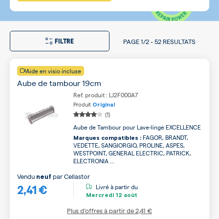
FILTRE
PAGE
1/2
-
52 RESULTATS
Aide en visio incluse
Aube de tambour 19cm
Ref. produit : LJ2F000A7
Produit
Original
(1)
Aube de Tambour pour Lave-linge EXCELLENCE
FAGOR, BRANDT,
Marques compatibles :
VEDETTE, SANGIORGIO, PROLINE, ASPES,
WESTPOINT, GENERAL ELECTRIC, PATRICK,
ELECTRONIA ...
Vendu
par
Cellastor
neuf
2,41 €
Livré à partir du
Mercredi
12 août
Plus d’offres à partir de
2,41 €