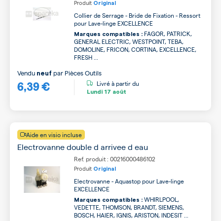
Produit
Original
Collier de Serrage - Bride de Fixation - Ressort
pour Lave-linge EXCELLENCE
FAGOR, PATRICK,
Marques compatibles :
GENERAL ELECTRIC, WESTPOINT, TEBA,
DOMOLINE, FRICON, CORTINA, EXCELLENCE,
FRESH ...
Vendu
par
Pièces Outils
neuf
6,39 €
Livré à partir du
Lundi
17 août
Aide en visio incluse
Electrovanne double d arrivee d eau
Ref. produit : 00216000486102
Produit
Original
Electrovanne - Aquastop pour Lave-linge
EXCELLENCE
WHIRLPOOL,
Marques compatibles :
VEDETTE, THOMSON, BRANDT, SIEMENS,
BOSCH, HAIER, IGNIS, ARISTON, INDESIT ...