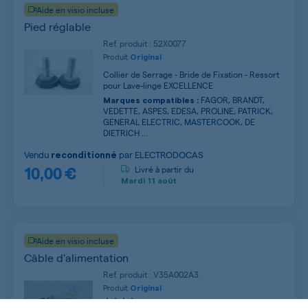
Aide en visio incluse
Pied réglable
Ref. produit : 52X0077
Produit
Original
Collier de Serrage - Bride de Fixation - Ressort
pour Lave-linge EXCELLENCE
FAGOR, BRANDT,
Marques compatibles :
VEDETTE, ASPES, EDESA, PROLINE, PATRICK,
GENERAL ELECTRIC, MASTERCOOK, DE
DIETRICH ...
Vendu
par
ELECTRODOCAS
reconditionné
10,00 €
Livré à partir du
Mardi
11 août
Aide en visio incluse
Câble d'alimentation
Ref. produit : V35A002A3
Produit
Original
(1)