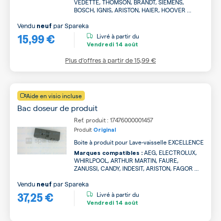
VEDETTE, THOMSON, BRANDT, SIEMENS,
BOSCH, IGNIS, ARISTON, HAIER, HOOVER ...
Vendu
par
Spareka
neuf
15,99 €
Livré à partir du
Vendredi
14 août
Plus d’offres à partir de
15,99 €
Aide en visio incluse
Bac doseur de produit
Ref. produit : 17476000001457
Produit
Original
Boite à produit pour Lave-vaisselle EXCELLENCE
AEG, ELECTROLUX,
Marques compatibles :
WHIRLPOOL, ARTHUR MARTIN, FAURE,
ZANUSSI, CANDY, INDESIT, ARISTON, FAGOR ...
Vendu
par
Spareka
neuf
37,25 €
Livré à partir du
Vendredi
14 août