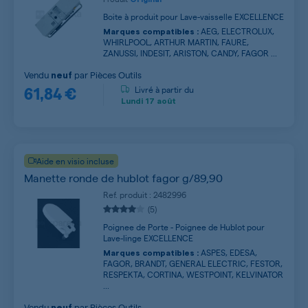
Boite à produit pour Lave-vaisselle EXCELLENCE
AEG, ELECTROLUX,
Marques compatibles :
WHIRLPOOL, ARTHUR MARTIN, FAURE,
ZANUSSI, INDESIT, ARISTON, CANDY, FAGOR ...
Vendu
par
Pièces Outils
neuf
61,84 €
Livré à partir du
Lundi
17 août
Aide en visio incluse
Manette ronde de hublot fagor g/89,90
Ref. produit : 2482996
(5)
Poignee de Porte - Poignee de Hublot pour
Lave-linge EXCELLENCE
ASPES, EDESA,
Marques compatibles :
FAGOR, BRANDT, GENERAL ELECTRIC, FESTOR,
RESPEKTA, CORTINA, WESTPOINT, KELVINATOR
...
Vendu
par
Pièces Outils
neuf