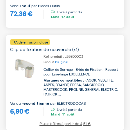
Vendu
par
Pièces Outils
neuf
72,36 €
Livré à partir du
Lundi
17 août
Aide en visio incluse
Clip de fixation de couvercle (x1)
Ref. produit : L99B000C3
Produit
Original
Collier de Serrage - Bride de Fixation - Ressort
pour Lave-linge EXCELLENCE
FAGOR, VEDETTE,
Marques compatibles :
ASPES, BRANDT, EDESA, SANGIORGIO,
MASTERCOOK, PROLINE, GENERAL ELECTRIC,
PATRICK ...
Vendu
par
ELECTRODOCAS
reconditionné
6,90 €
Livré à partir du
Mardi
11 août
Plus d’offres à partir de
4,51 €