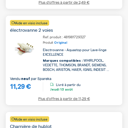
Plus d’offres à partir de
2,49 €
Aide en visio incluse
électrovanne 2 voies
Ref. produit : 481981729327
Produit
Original
Electrovanne - Aquastop pour Lave-linge
EXCELLENCE
WHIRLPOOL,
Marques compatibles :
VEDETTE, THOMSON, BRANDT, SIEMENS,
BOSCH, ARISTON, HAIER, IGNIS, INDESIT ...
Vendu
par
Spareka
neuf
11,29 €
Livré à partir du
Jeudi
13 août
Plus d’offres à partir de
11,29 €
Aide en visio incluse
Charnière de hublot