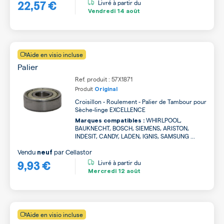
22,57 €
Livré à partir du
Vendredi
14 août
Aide en visio incluse
Palier
Ref. produit : 57X1871
Produit
Original
Croisillon - Roulement - Palier de Tambour pour
Sèche-linge EXCELLENCE
WHIRLPOOL,
Marques compatibles :
BAUKNECHT, BOSCH, SIEMENS, ARISTON,
INDESIT, CANDY, LADEN, IGNIS, SAMSUNG ...
Vendu
par
Cellastor
neuf
9,93 €
Livré à partir du
Mercredi
12 août
Aide en visio incluse