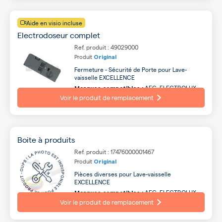
Aide en visio incluse
Electrodoseur complet
Ref. produit : 49029000
Produit
Original
Fermeture - Sécurité de Porte pour Lave-
vaisselle EXCELLENCE
AEG, ELECTROLUX,
Marques compatibles :
WHIRLPOOL, ARTHUR MARTIN, FAURE,
Voir le produit de remplacement
ZANUSSI, INDESIT, CANDY, ARISTON, FAGOR ...
Boite à produits
Ref. produit : 17476000001467
Produit
Original
Pièces diverses pour Lave-vaisselle
EXCELLENCE
AEG, ELECTROLUX,
Marques compatibles :
ARTHUR MARTIN, FAURE, ZANUSSI, INDESIT,
Voir le produit de remplacement
WHIRLPOOL, ARISTON, FAGOR, SCHOLTES ...