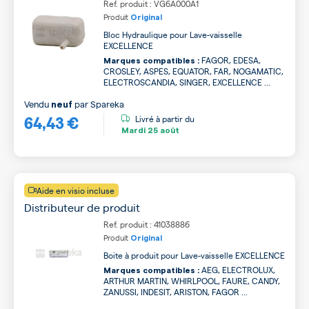
Ref. produit : VG6A000A1
Produit
Original
Bloc Hydraulique pour Lave-vaisselle
EXCELLENCE
FAGOR, EDESA,
Marques compatibles :
CROSLEY, ASPES, EQUATOR, FAR, NOGAMATIC,
ELECTROSCANDIA, SINGER, EXCELLENCE ...
Vendu
par
Spareka
neuf
64,43 €
Livré à partir du
Mardi
25 août
Aide en visio incluse
Distributeur de produit
Ref. produit : 41038886
Produit
Original
Boite à produit pour Lave-vaisselle EXCELLENCE
AEG, ELECTROLUX,
Marques compatibles :
ARTHUR MARTIN, WHIRLPOOL, FAURE, CANDY,
ZANUSSI, INDESIT, ARISTON, FAGOR ...