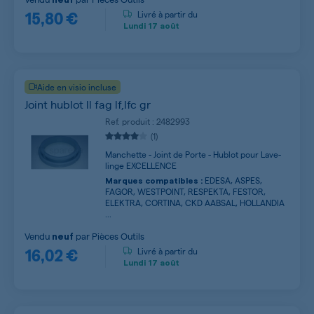
15,80 €
Livré à partir du
Lundi
17 août
Aide en visio incluse
Joint hublot ll fag lf,lfc gr
Ref. produit : 2482993
(1)
Manchette - Joint de Porte - Hublot pour Lave-
linge EXCELLENCE
EDESA, ASPES,
Marques compatibles :
FAGOR, WESTPOINT, RESPEKTA, FESTOR,
ELEKTRA, CORTINA, CKD AABSAL, HOLLANDIA
...
Vendu
par
Pièces Outils
neuf
16,02 €
Livré à partir du
Lundi
17 août