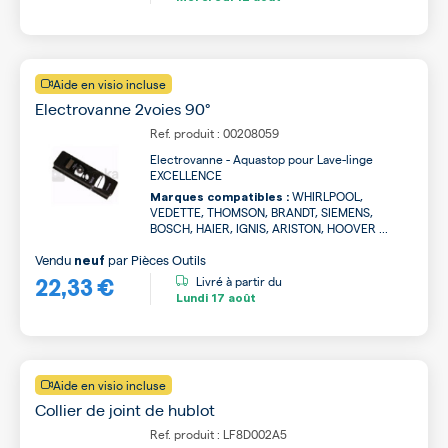
Aide en visio incluse
Electrovanne 2voies 90°
Ref. produit : 00208059
Electrovanne - Aquastop pour Lave-linge
EXCELLENCE
WHIRLPOOL,
Marques compatibles :
VEDETTE, THOMSON, BRANDT, SIEMENS,
BOSCH, HAIER, IGNIS, ARISTON, HOOVER ...
Vendu
par
Pièces Outils
neuf
22,33 €
Livré à partir du
Lundi
17 août
Aide en visio incluse
Collier de joint de hublot
Ref. produit : LF8D002A5