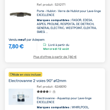
Ref. produit : 52X2171
Porte - Hublot - Verre de Hublot pour Lave-linge
EXCELLENCE
FAGOR, EDESA,
Marques compatibles :
ASPES, PROLINE, RESPEKTA, DE DIETRICH,
GENERAL ELECTRIC, WESTPOINT, ELEKTRA,
SMEG ...
Vendu
par
Adepem
neuf
7,80 €
Livré à partir du
Mercredi
12 août
Plus d’offres à partir de
7,80 €
Aide en visio incluse
Electrovanne 2 voies 90° ø12mm
Ref. produit : 62AB010
(1)
Electrovanne - Aquastop pour Lave-linge
EXCELLENCE
WHIRLPOOL,
Marques compatibles :