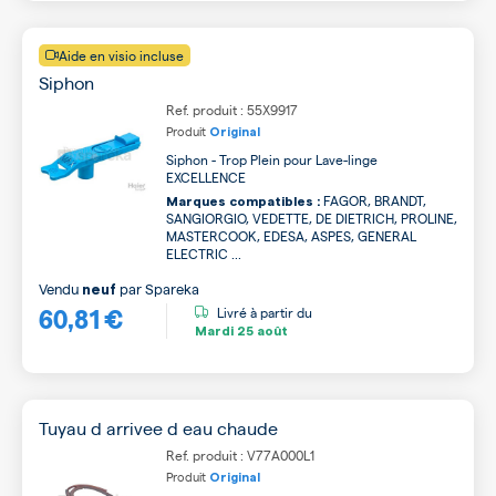
Aide en visio incluse
Siphon
Ref. produit : 55X9917
Produit
Original
Siphon - Trop Plein pour Lave-linge
EXCELLENCE
FAGOR, BRANDT,
Marques compatibles :
SANGIORGIO, VEDETTE, DE DIETRICH, PROLINE,
MASTERCOOK, EDESA, ASPES, GENERAL
ELECTRIC ...
Vendu
par
Spareka
neuf
60,81 €
Livré à partir du
Mardi
25 août
Tuyau d arrivee d eau chaude
Ref. produit : V77A000L1
Produit
Original