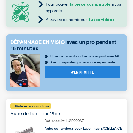
Pour trouver
à vos
la piece compatible
appareils
A travers de nombreux
tutos vidéos
avec un pro pendant
DÉPANNAGE EN VISIO
15 minutes
Un rendez-vous disponible dans les prochaines 24H
Avec un réparateur professionnel expérimenté
J’EN PROFITE
Aide en visio incluse
Aube de tambour 19cm
Ref. produit : LJ2F000A7
Aube de Tambour pour Lave-linge EXCELLENCE