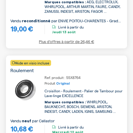
AEG, ELECTROLUX,
Marques compatibles :
WHIRLPOOL, ARTHUR MARTIN, FAURE, CANDY,
ZANUSSI, INDESIT, ARISTON, FAGOR ...
Vendu
par
ENVIE POITOU-CHARENTES - Grade
reconditionné
19,00 €
B
Livré à partir du
Jeudi
13 août
Plus d’offres à partir de
26,46 €
Aide en visio incluse
Roulement
Ref. produit : 55X8764
Produit
Original
Croisillon - Roulement - Palier de Tambour pour
Lave-linge EXCELLENCE
WHIRLPOOL,
Marques compatibles :
BAUKNECHT, BOSCH, SIEMENS, ARISTON,
INDESIT, CANDY, LADEN, IGNIS, SAMSUNG ...
Vendu
par
Cellastor
neuf
10,68 €
Livré à partir du
Mercredi
12 août