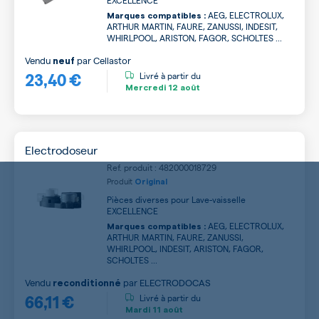
EXCELLENCE
AEG, ELECTROLUX,
Marques compatibles :
ARTHUR MARTIN, FAURE, ZANUSSI, INDESIT,
WHIRLPOOL, ARISTON, FAGOR, SCHOLTES ...
Vendu
par
Cellastor
neuf
23,40 €
Livré à partir du
Mercredi
12 août
Electrodoseur
Ref. produit : 482000018729
Produit
Original
Pièces diverses pour Lave-vaisselle
EXCELLENCE
AEG, ELECTROLUX,
Marques compatibles :
ARTHUR MARTIN, FAURE, ZANUSSI,
WHIRLPOOL, INDESIT, ARISTON, FAGOR,
SCHOLTES ...
Vendu
par
ELECTRODOCAS
reconditionné
66,11 €
Livré à partir du
Mardi
11 août