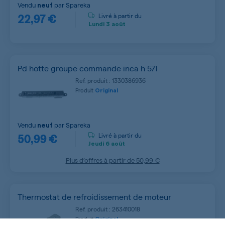
Vendu
par
Spareka
neuf
22,97 €
Livré à partir du
Lundi
3 août
Pd hotte groupe commande inca h 57l
Ref. produit : 1330386936
Produit
Original
Vendu
par
Spareka
neuf
50,99 €
Livré à partir du
Jeudi
6 août
Plus d’offres à partir de
50,99 €
Thermostat de refroidissement de moteur
Ref. produit : 263410018
Produit
Original