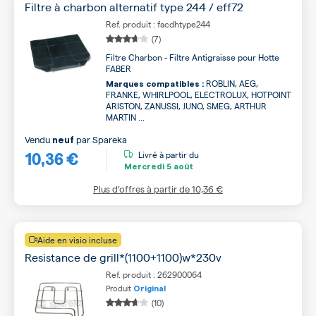
Filtre à charbon alternatif type 244 / eff72
Ref. produit : facdhtype244
(7)
Filtre Charbon - Filtre Antigraisse pour Hotte
FABER
ROBLIN, AEG,
Marques compatibles :
FRANKE, WHIRLPOOL, ELECTROLUX, HOTPOINT
ARISTON, ZANUSSI, JUNO, SMEG, ARTHUR
MARTIN ...
Vendu
par
Spareka
neuf
10,36 €
Livré à partir du
Mercredi
5 août
Plus d’offres à partir de
10,36 €
Aide en visio incluse
Resistance de grill*(1100+1100)w*230v
Ref. produit : 262900064
Produit
Original
(10)