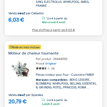
JUNO, ELECTROLUX, WHIRLPOOL, SMEG,
FRANKE ...
Vendu
par
Cellastor
neuf
6,03 €
Livré à partir du
Mercredi
5 août
Plus d’offres à partir de
6,03 €
Aide en visio incluse
Moteur de chaleur tournante
Ref. produit : 264440102
Produit
Original
(4)
Pièces moteur pour Four - Cuisinière FABER
BEKO, LEISURE,
Marques compatibles :
BLOMBERG, WHIRLPOOL, BELLING, ESSENTIEL
B, GRUNDIG, ROTEL, PRINCESS, ROMA ...
Vendu
par
Spareka
neuf
20,79 €
Livré à partir du
Lundi
3 août