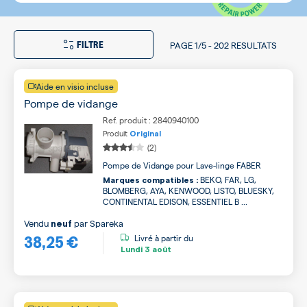
FILTRE
PAGE
1/5
-
202 RESULTATS
Aide en visio incluse
Pompe de vidange
Ref. produit : 2840940100
Produit
Original
(2)
Pompe de Vidange pour Lave-linge FABER
BEKO, FAR, LG,
Marques compatibles :
BLOMBERG, AYA, KENWOOD, LISTO, BLUESKY,
CONTINENTAL EDISON, ESSENTIEL B ...
Vendu
par
Spareka
neuf
38,25 €
Livré à partir du
Lundi
3 août