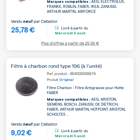
AEG, ELECTROLUX,
Marques compatibles :
FRANKE, ROBLIN, FABER, IKEA, ZANUSSI,
ARTHUR MARTIN, AIRFORCE
Vendu
par
Cellastor
neuf
25,78 €
Livré à partir du
Mercredi
5 août
Plus d’offres à partir de
25,39 €
Filtre à charbon rond type 196 (à l'unité)
Ref. produit : 484000008674
Produit
Original
Filtre Charbon - Filtre Antigraisse pour Hotte
FABER
AEG, ARISTON,
Marques compatibles :
SIEMENS, BOSCH, ZANUSSI, DE DIETRICH,
FABER, ARTHUR MARTIN, HOTPOINT ARISTON,
SCHOLTES ...
Vendu
par
Cellastor
neuf
9,02 €
Livré à partir du
Mercredi
5 août