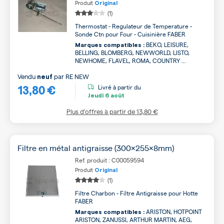
Produit
Original
(1)
Thermostat - Regulateur de Temperature -
Sonde Ctn pour Four - Cuisinière FABER
BEKO, LEISURE,
Marques compatibles :
BELLING, BLOMBERG, NEWWORLD, LISTO,
NEWHOME, FLAVEL, ROMA, COUNTRY ...
Vendu
par
RE NEW
neuf
13,80 €
Livré à partir du
Jeudi
6 août
Plus d’offres à partir de
13,80 €
Filtre en métal antigraisse (300x255x8mm)
Ref. produit : C00059594
Produit
Original
(1)
Filtre Charbon - Filtre Antigraisse pour Hotte
FABER
ARISTON, HOTPOINT
Marques compatibles :
ARISTON, ZANUSSI, ARTHUR MARTIN, AEG,