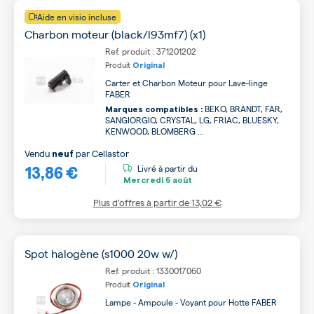
Aide en visio incluse
Charbon moteur (black/l93mf7) (x1)
Ref. produit : 371201202
Produit
Original
Carter et Charbon Moteur pour Lave-linge
FABER
BEKO, BRANDT, FAR,
Marques compatibles :
SANGIORGIO, CRYSTAL, LG, FRIAC, BLUESKY,
KENWOOD, BLOMBERG ...
Vendu
par
Cellastor
neuf
13,86 €
Livré à partir du
Mercredi
5 août
Plus d’offres à partir de
13,02 €
Spot halogène (s1000 20w w/)
Ref. produit : 1330017060
Produit
Original
Lampe - Ampoule - Voyant pour Hotte FABER