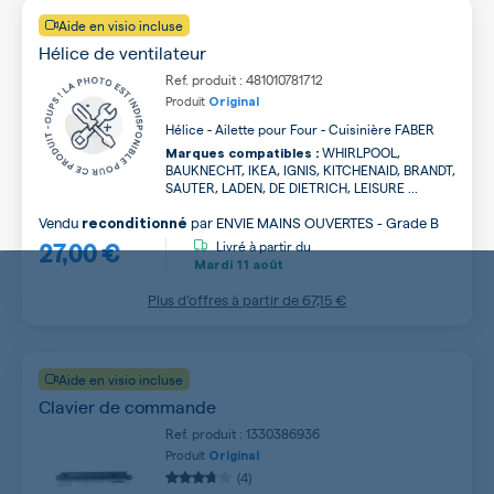
Aide en visio incluse
Hélice de ventilateur
Ref. produit : 481010781712
Produit
Original
Hélice - Ailette pour Four - Cuisinière FABER
WHIRLPOOL,
Marques compatibles :
BAUKNECHT, IKEA, IGNIS, KITCHENAID, BRANDT,
SAUTER, LADEN, DE DIETRICH, LEISURE ...
Vendu
par
ENVIE MAINS OUVERTES - Grade B
reconditionné
27,00 €
Livré à partir du
Mardi
11 août
Plus d’offres à partir de
67,15 €
Aide en visio incluse
Clavier de commande
Ref. produit : 1330386936
Produit
Original
(4)