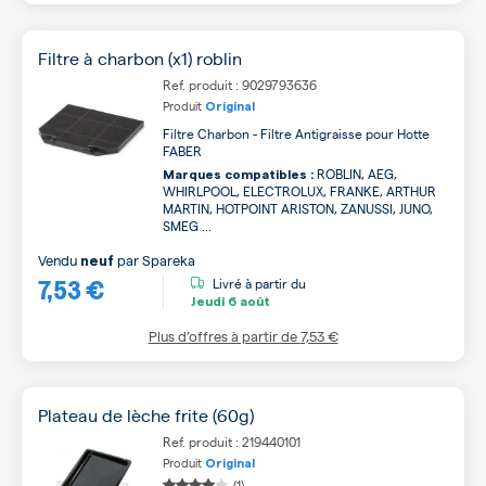
Filtre à charbon (x1) roblin
Ref. produit : 9029793636
Produit
Original
Filtre Charbon - Filtre Antigraisse pour Hotte
FABER
ROBLIN, AEG,
Marques compatibles :
WHIRLPOOL, ELECTROLUX, FRANKE, ARTHUR
MARTIN, HOTPOINT ARISTON, ZANUSSI, JUNO,
SMEG ...
Vendu
par
Spareka
neuf
7,53 €
Livré à partir du
Jeudi
6 août
Plus d’offres à partir de
7,53 €
Plateau de lèche frite (60g)
Ref. produit : 219440101
Produit
Original
(1)