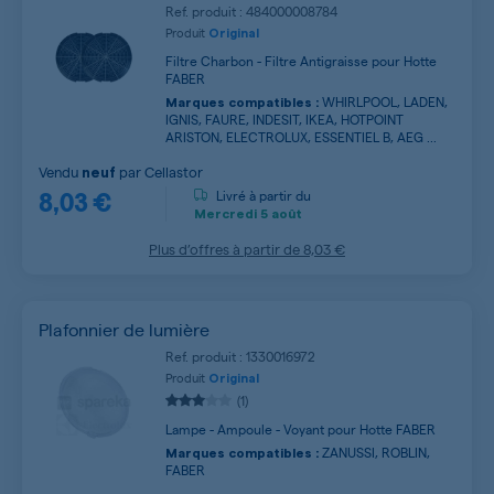
Ref. produit : 484000008784
Produit
Original
Filtre Charbon - Filtre Antigraisse pour Hotte
FABER
WHIRLPOOL, LADEN,
Marques compatibles :
IGNIS, FAURE, INDESIT, IKEA, HOTPOINT
ARISTON, ELECTROLUX, ESSENTIEL B, AEG ...
Vendu
par
Cellastor
neuf
8,03 €
Livré à partir du
Mercredi
5 août
Plus d’offres à partir de
8,03 €
Plafonnier de lumière
Ref. produit : 1330016972
Produit
Original
(1)
Lampe - Ampoule - Voyant pour Hotte FABER
ZANUSSI, ROBLIN,
Marques compatibles :
FABER