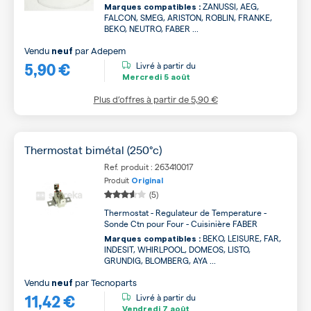
ZANUSSI, AEG,
Marques compatibles :
FALCON, SMEG, ARISTON, ROBLIN, FRANKE,
BEKO, NEUTRO, FABER ...
Vendu
par
Adepem
neuf
5,90 €
Livré à partir du
Mercredi
5 août
Plus d’offres à partir de
5,90 €
Thermostat bimétal (250°c)
Ref. produit : 263410017
Produit
Original
(5)
Thermostat - Regulateur de Temperature -
Sonde Ctn pour Four - Cuisinière FABER
BEKO, LEISURE, FAR,
Marques compatibles :
INDESIT, WHIRLPOOL, DOMEOS, LISTO,
GRUNDIG, BLOMBERG, AYA ...
Vendu
par
Tecnoparts
neuf
11,42 €
Livré à partir du
Vendredi
7 août