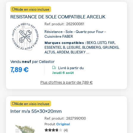
Aide en visio incluse
RESISTANCE DE SOLE COMPATIBLE ARCELIK
Ref. produit : 262900061
Résistance - Sole - Quartz pour Four -
Cuisinière FABER
BEKO, LISTO, FAR,
Marques compatibles :
ESSENTIEL B, LEISURE, BLOMBERG, GRUNDIG,
ALTUS, ARDEM, BLUESKY ...
Vendu
par
Cellastor
neuf
7,89 €
Livré à partir du
Jeudi
6 août
Plus d’offres à partir de
7,89 €
Aide en visio incluse
Inter m/a 55x30x20mm
Ref. produit : 2827990100
Produit
Original
(4)