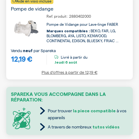
Aide en visio incluse
Pompe de vidange
Ref. produit : 2880402000
Pompe de Vidange pour Lave-linge FABER
BEKO, FAR, LG,
Marques compatibles :
BLOMBERG, AYA, LISTO, KENWOOD,
CONTINENTAL EDISON, BLUESKY, FRIAC ...
Vendu
par
Spareka
neuf
12,19 €
Livré à partir du
Jeudi
6 août
Plus d’offres à partir de
12,19 €
SPAREKA VOUS ACCOMPAGNE DANS LA
RÉPARATION:
Pour trouver
à vos
la piece compatible
appareils
A travers de nombreux
tutos vidéos