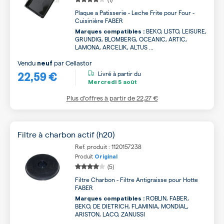
Plaque a Patisserie - Leche Frite pour Four -
Cuisinière FABER
BEKO, LISTO, LEISURE,
Marques compatibles :
GRUNDIG, BLOMBERG, OCEANIC, ARTIC,
LAMONA, ARCELIK, ALTUS ...
Vendu
par
Cellastor
neuf
22,59 €
Livré à partir du
Mercredi
5 août
Plus d’offres à partir de
22,27 €
Filtre à charbon actif (h20)
Ref. produit : 1120157238
Produit
Original
(5)
Filtre Charbon - Filtre Antigraisse pour Hotte
FABER
ROBLIN, FABER,
Marques compatibles :
BEKO, DE DIETRICH, FLAMINIA, MONDIAL,
ARISTON, LACO, ZANUSSI