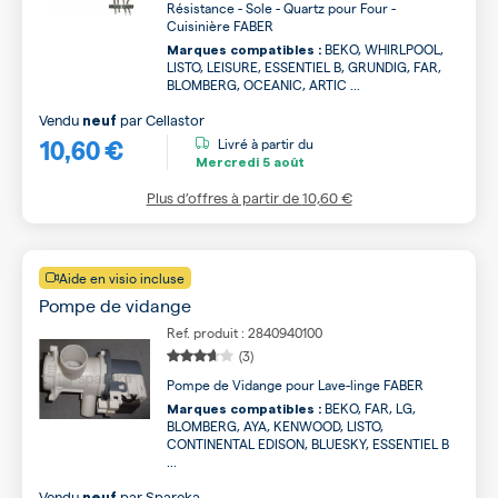
Résistance - Sole - Quartz pour Four -
Cuisinière FABER
BEKO, WHIRLPOOL,
Marques compatibles :
LISTO, LEISURE, ESSENTIEL B, GRUNDIG, FAR,
BLOMBERG, OCEANIC, ARTIC ...
Vendu
par
Cellastor
neuf
10,60 €
Livré à partir du
Mercredi
5 août
Plus d’offres à partir de
10,60 €
Aide en visio incluse
Pompe de vidange
Ref. produit : 2840940100
(3)
Pompe de Vidange pour Lave-linge FABER
BEKO, FAR, LG,
Marques compatibles :
BLOMBERG, AYA, KENWOOD, LISTO,
CONTINENTAL EDISON, BLUESKY, ESSENTIEL B
...
Vendu
par
Spareka
neuf