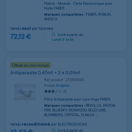
Platine - Module - Carte Electronique pour
Hotte FABER
FABER, ROBLIN,
Marques compatibles :
WESCO
Vendu
par
Spareka
neuf
72,12 €
Livré à partir du
Lundi
3 août
Aide en visio incluse
Antiparasite 0,47mf + 2 x 0,01mf
Ref. produit : 2724300101
Produit
Original
(1)
Filtre Antiparasite pour Lave-linge FABER
BEKO, LG, ARDEM,
Marques compatibles :
FAR, BLUESKY, KENWOOD, SELECLINE,
BLOMBERG, CRYSTAL, ELINLUX ...
Vendu
par
ELECTRODOCAS
reconditionné
13,63 €
Livré à partir du