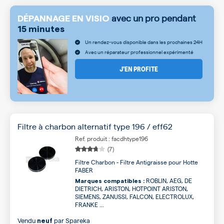
avec un pro pendant
DÉPANNAGE EN VISIO
15 minutes
Un rendez-vous disponible dans les prochaines 24H
Avec un réparateur professionnel expérimenté
J’EN PROFITE
Filtre à charbon alternatif type 196 / eff62
Ref. produit : facdhtype196
(7)
Filtre Charbon - Filtre Antigraisse pour Hotte
FABER
ROBLIN, AEG, DE
Marques compatibles :
DIETRICH, ARISTON, HOTPOINT ARISTON,
SIEMENS, ZANUSSI, FALCON, ELECTROLUX,
FRANKE ...
Vendu
par
Spareka
neuf