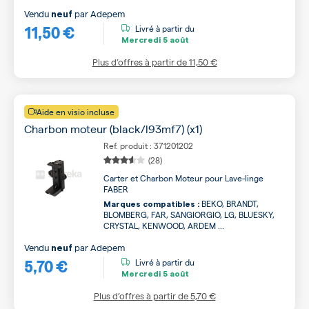
Vendu
par
Adepem
neuf
11,50 €
Livré à partir du
Mercredi
5 août
Plus d’offres à partir de
11,50 €
Aide en visio incluse
Charbon moteur (black/l93mf7) (x1)
Ref. produit : 371201202
(28)
Carter et Charbon Moteur pour Lave-linge
FABER
BEKO, BRANDT,
Marques compatibles :
BLOMBERG, FAR, SANGIORGIO, LG, BLUESKY,
CRYSTAL, KENWOOD, ARDEM ...
Vendu
par
Adepem
neuf
5,70 €
Livré à partir du
Mercredi
5 août
Plus d’offres à partir de
5,70 €