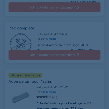
BOSCH, BELLAVITA,
Marques compatibles :
LG, SIEMENS, SABA, FAR, CONTINENTAL
Voir le produit de remplacement
EDISON, BRANDT, AYA, SAMSUNG ...
Pied complète
Ref. produit : 49015694
Produit
Original
Pièces diverses pour Lave-linge FALDA
BELLAVITA, SABA,
Marques compatibles :
FAR, CONTINENTAL EDISON, WHIRLPOOL, AYA,
Voir le produit de remplacement
WALTHAM, SELECLINE, SIGNATURE, BRANDT ...
Aide en visio incluse
Aube de tambour 182mm
Ref. produit : 42002592
Produit
Original
(78)
Aube de Tambour pour Lave-linge FALDA
FAR, AYA,
Marques compatibles :