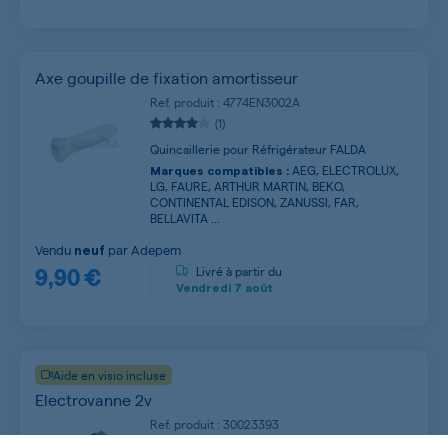
Axe goupille de fixation amortisseur
Ref. produit : 4774EN3002A
(1)
Quincaillerie pour Réfrigérateur FALDA
AEG, ELECTROLUX,
Marques compatibles :
LG, FAURE, ARTHUR MARTIN, BEKO,
CONTINENTAL EDISON, ZANUSSI, FAR,
BELLAVITA ...
Vendu
par
Adepem
neuf
9,90 €
Livré à partir du
Vendredi
7 août
Aide en visio incluse
Electrovanne 2v
Ref. produit : 30023393
Produit
Original