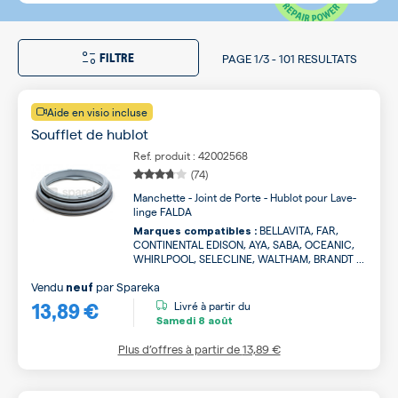
FILTRE
PAGE
1/3
-
101 RESULTATS
Aide en visio incluse
Soufflet de hublot
Ref. produit : 42002568
(74)
Manchette - Joint de Porte - Hublot pour Lave-
linge FALDA
BELLAVITA, FAR,
Marques compatibles :
CONTINENTAL EDISON, AYA, SABA, OCEANIC,
WHIRLPOOL, SELECLINE, WALTHAM, BRANDT ...
Vendu
par
Spareka
neuf
13,89 €
Livré à partir du
Samedi
8 août
Plus d’offres à partir de
13,89 €