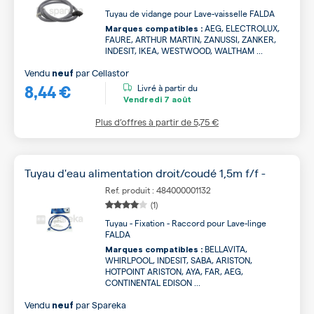
Tuyau de vidange pour Lave-vaisselle FALDA
AEG, ELECTROLUX,
Marques compatibles :
FAURE, ARTHUR MARTIN, ZANUSSI, ZANKER,
INDESIT, IKEA, WESTWOOD, WALTHAM ...
Vendu
par
Cellastor
neuf
8,44 €
Livré à partir du
Vendredi
7 août
Plus d’offres à partir de
5,75 €
Tuyau d'eau alimentation droit/coudé 1,5m f/f -
Ref. produit : 484000001132
(1)
Tuyau - Fixation - Raccord pour Lave-linge
FALDA
BELLAVITA,
Marques compatibles :
WHIRLPOOL, INDESIT, SABA, ARISTON,
HOTPOINT ARISTON, AYA, FAR, AEG,
CONTINENTAL EDISON ...
Vendu
par
Spareka
neuf