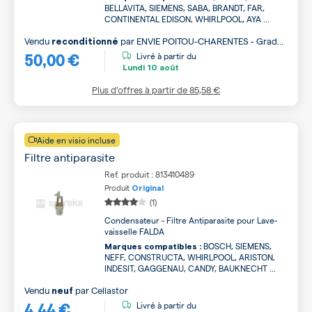
BELLAVITA, SIEMENS, SABA, BRANDT, FAR,
CONTINENTAL EDISON, WHIRLPOOL, AYA ...
Vendu
par
ENVIE POITOU-CHARENTES - Grade
reconditionné
50,00 €
A
Livré à partir du
Lundi
10 août
Plus d’offres à partir de
85,58 €
Aide en visio incluse
Filtre antiparasite
Ref. produit : 813410489
Produit
Original
(1)
Condensateur - Filtre Antiparasite pour Lave-
vaisselle FALDA
BOSCH, SIEMENS,
Marques compatibles :
NEFF, CONSTRUCTA, WHIRLPOOL, ARISTON,
INDESIT, GAGGENAU, CANDY, BAUKNECHT ...
Vendu
par
Cellastor
neuf
4,44 €
Livré à partir du