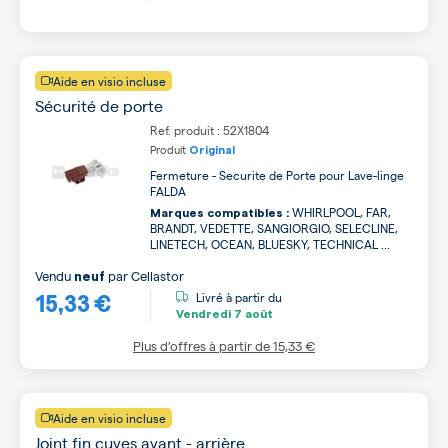
Aide en visio incluse
Sécurité de porte
Ref. produit : 52X1804
Produit
Original
Fermeture - Securite de Porte pour Lave-linge
FALDA
WHIRLPOOL, FAR,
Marques compatibles :
BRANDT, VEDETTE, SANGIORGIO, SELECLINE,
LINETECH, OCEAN, BLUESKY, TECHNICAL ...
Vendu
par
Cellastor
neuf
15,33 €
Livré à partir du
Vendredi
7 août
Plus d’offres à partir de
15,33 €
Aide en visio incluse
Joint fin cuves avant - arrière