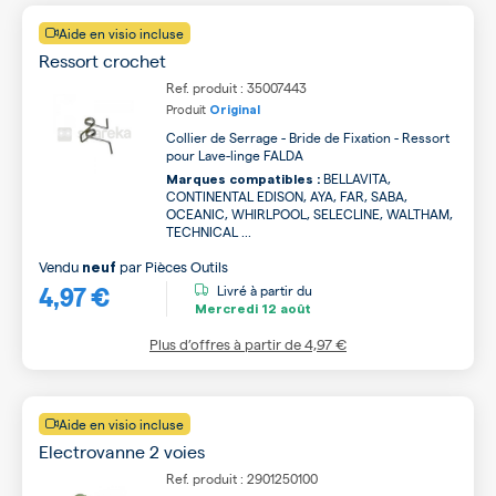
Aide en visio incluse
Ressort crochet
Ref. produit : 35007443
Produit
Original
Collier de Serrage - Bride de Fixation - Ressort
pour Lave-linge FALDA
BELLAVITA,
Marques compatibles :
CONTINENTAL EDISON, AYA, FAR, SABA,
OCEANIC, WHIRLPOOL, SELECLINE, WALTHAM,
TECHNICAL ...
Vendu
par
Pièces Outils
neuf
4,97 €
Livré à partir du
Mercredi
12 août
Plus d’offres à partir de
4,97 €
Aide en visio incluse
Electrovanne 2 voies
Ref. produit : 2901250100