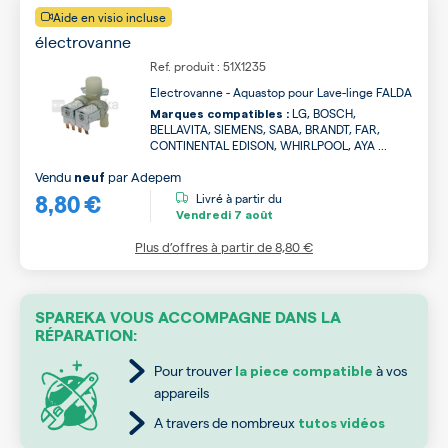
Aide en visio incluse
électrovanne
Ref. produit : 51X1235
Electrovanne - Aquastop pour Lave-linge FALDA
LG, BOSCH,
Marques compatibles :
BELLAVITA, SIEMENS, SABA, BRANDT, FAR,
CONTINENTAL EDISON, WHIRLPOOL, AYA ...
Vendu
par
Adepem
neuf
8,80 €
Livré à partir du
Vendredi
7 août
Plus d’offres à partir de
8,80 €
SPAREKA VOUS ACCOMPAGNE DANS LA
RÉPARATION:
Pour trouver
à vos
la piece compatible
appareils
A travers de nombreux
tutos vidéos