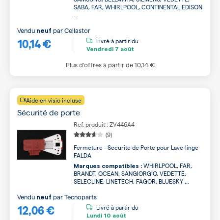
SABA, FAR, WHIRLPOOL, CONTINENTAL EDISON
...
Vendu
par
Cellastor
neuf
10,14 €
Livré à partir du
Vendredi
7 août
Plus d’offres à partir de
10,14 €
Aide en visio incluse
Sécurité de porte
Ref. produit : ZV446A4
(9)
Fermeture - Securite de Porte pour Lave-linge
FALDA
WHIRLPOOL, FAR,
Marques compatibles :
BRANDT, OCEAN, SANGIORGIO, VEDETTE,
SELECLINE, LINETECH, FAGOR, BLUESKY ...
Vendu
par
Tecnoparts
neuf
12,06 €
Livré à partir du
Lundi
10 août