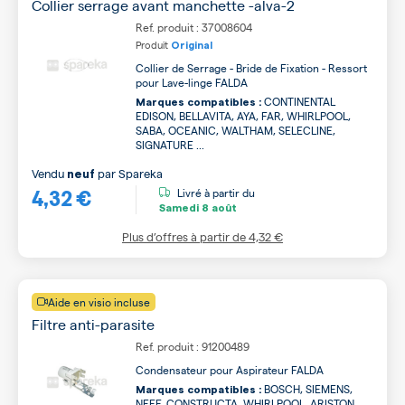
Collier serrage avant manchette -alva-2
Ref. produit : 37008604
Produit
Original
Collier de Serrage - Bride de Fixation - Ressort
pour Lave-linge FALDA
CONTINENTAL
Marques compatibles :
EDISON, BELLAVITA, AYA, FAR, WHIRLPOOL,
SABA, OCEANIC, WALTHAM, SELECLINE,
SIGNATURE ...
Vendu
par
Spareka
neuf
4,32 €
Livré à partir du
Samedi
8 août
Plus d’offres à partir de
4,32 €
Aide en visio incluse
Filtre anti-parasite
Ref. produit : 91200489
Condensateur pour Aspirateur FALDA
BOSCH, SIEMENS,
Marques compatibles :
NEFF, CONSTRUCTA, WHIRLPOOL, ARISTON,