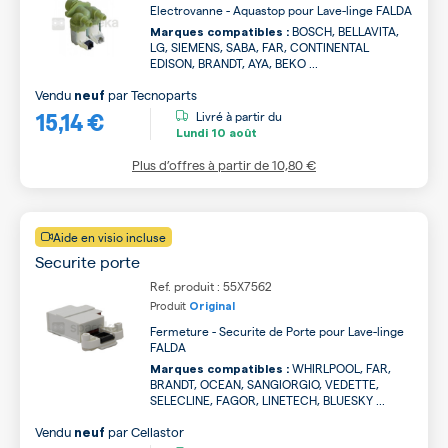
Electrovanne - Aquastop pour Lave-linge FALDA
BOSCH, BELLAVITA,
Marques compatibles :
LG, SIEMENS, SABA, FAR, CONTINENTAL
EDISON, BRANDT, AYA, BEKO ...
Vendu
par
Tecnoparts
neuf
15,14 €
Livré à partir du
Lundi
10 août
Plus d’offres à partir de
10,80 €
Aide en visio incluse
Securite porte
Ref. produit : 55X7562
Produit
Original
Fermeture - Securite de Porte pour Lave-linge
FALDA
WHIRLPOOL, FAR,
Marques compatibles :
BRANDT, OCEAN, SANGIORGIO, VEDETTE,
SELECLINE, FAGOR, LINETECH, BLUESKY ...
Vendu
par
Cellastor
neuf