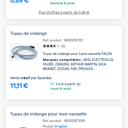
Samedi
8 août
Plus d’offres à partir de
5,89 €
Tuyau de vidange
Ref. produit : 14000357101
(5)
Tuyau de vidange pour Lave-vaisselle FALDA
AEG, ELECTROLUX,
Marques compatibles :
FAURE, ZANUSSI, ARTHUR MARTIN, IKEA,
BRANDT, OCEAN, FAR, PRIVILEG ...
Vendu
par
Spareka
neuf
11,11 €
Livré à partir du
Jeudi
6 août
Tuyau de vidange pour lave-vaisselle
Ref. produit : 140003571019
Produit
Original