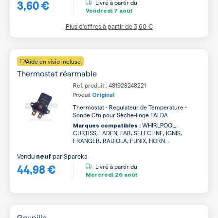
3,60 €
Livré à partir du
Vendredi
7 août
Plus d’offres à partir de
3,60 €
Aide en visio incluse
Thermostat réarmable
Ref. produit : 481928248221
Produit
Original
Thermostat - Regulateur de Temperature -
Sonde Ctn pour Sèche-linge FALDA
WHIRLPOOL,
Marques compatibles :
CURTISS, LADEN, FAR, SELECLINE, IGNIS,
FRANGER, RADIOLA, FUNIX, HORN ...
Vendu
par
Spareka
neuf
44,98 €
Livré à partir du
Mercredi
26 août
Goupille