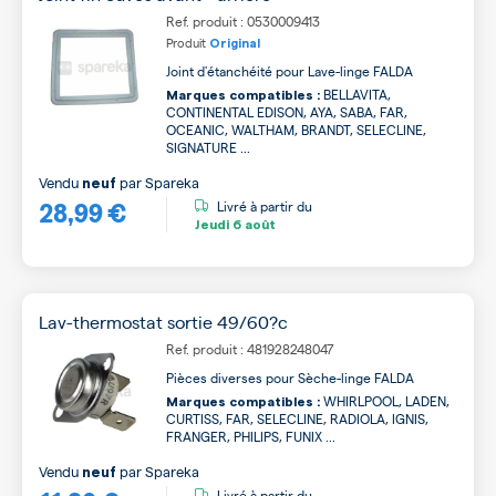
Ref. produit : 0530009413
Produit
Original
Joint d'étanchéité pour Lave-linge FALDA
BELLAVITA,
Marques compatibles :
CONTINENTAL EDISON, AYA, SABA, FAR,
OCEANIC, WALTHAM, BRANDT, SELECLINE,
SIGNATURE ...
Vendu
par
Spareka
neuf
28,99 €
Livré à partir du
Jeudi
6 août
Lav-thermostat sortie 49/60?c
Ref. produit : 481928248047
Pièces diverses pour Sèche-linge FALDA
WHIRLPOOL, LADEN,
Marques compatibles :
CURTISS, FAR, SELECLINE, RADIOLA, IGNIS,
FRANGER, PHILIPS, FUNIX ...
Vendu
par
Spareka
neuf
Livré à partir du