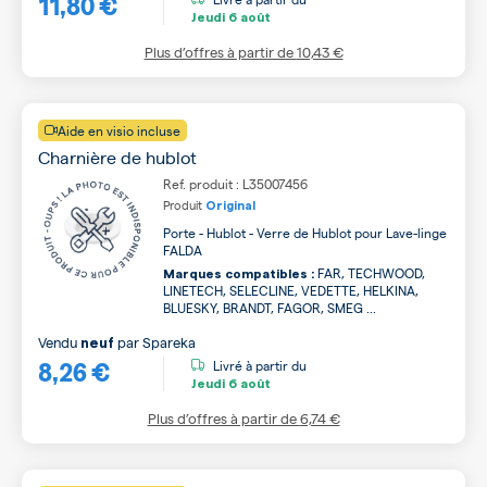
11,80 €
Jeudi
6 août
Plus d’offres à partir de
10,43 €
Aide en visio incluse
Charnière de hublot
Ref. produit : L35007456
Produit
Original
Porte - Hublot - Verre de Hublot pour Lave-linge
FALDA
FAR, TECHWOOD,
Marques compatibles :
LINETECH, SELECLINE, VEDETTE, HELKINA,
BLUESKY, BRANDT, FAGOR, SMEG ...
Vendu
par
Spareka
neuf
8,26 €
Livré à partir du
Jeudi
6 août
Plus d’offres à partir de
6,74 €