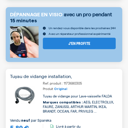
avec un pro pendant
DÉPANNAGE EN VISIO
15 minutes
Un rendez-vous disponible dans les prochaines 24H
Avec un réparateur professionnel expérimenté
J’EN PROFITE
Tuyau de vidange installation,
Ref. produit : 1173680305
Produit
Original
Tuyau de vidange pour Lave-vaisselle FALDA
AEG, ELECTROLUX,
Marques compatibles :
FAURE, ZANUSSI, ARTHUR MARTIN, IKEA,
BRANDT, OCEAN, FAR, PRIVILEG ...
Vendu
par
Spareka
neuf
5,89 €
Livré à partir du