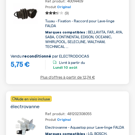
Ref. produit : 40014409
Produit
Original
(9)
Tuyau - Fixation - Raccord pour Lave-linge
FALDA
BELLAVITA, FAR, AYA,
Marques compatibles :
SABA, CONTINENTAL EDISON, OCEANIC,
WHIRLPOOL, SELECLINE, WALTHAM,
TECHNICAL ...
Vendu
par
ELECTRODOCAS
reconditionné
5,75 €
Livré à partir du
Lundi
10 août
Plus d’offres à partir de
12,74 €
Aide en visio incluse
électrovanne
Ref. produit : 481202308055
Produit
Original
Electrovanne - Aquastop pour Lave-linge FALDA
LG, BOSCH,
Marques compatibles :