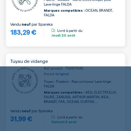
Lave-linge FALDA
OCEAN, BRANDT,
Marques compatibles :
FALDA
Vendu
par
Spareka
neuf
183,29 €
Livré à partir du
Jeudi
20 août
Tuyau de vidange
Ref. produit : 758973045
Produit
Original
Tuyau - Fixation - Raccord pour Lave-linge
FALDA
AEG, ELECTROLUX,
Marques compatibles :
FAURE, ZANUSSI, ARTHUR MARTIN, IKEA,
BRANDT, FAR, OCEAN, CURTISS ...
Vendu
par
Spareka
neuf
31,99 €
Livré à partir du
Samedi
8 août