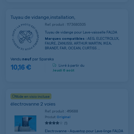
Tuyau de vidange,installation,
Ref. produit : 1173680305
Tuyau de vidange pour Lave-vaisselle FALDA
AEG, ELECTROLUX,
Marques compatibles :
FAURE, ZANUSSI, ARTHUR MARTIN, IKEA,
BRANDT, FAR, OCEAN, CURTISS ...
Vendu
par
Spareka
neuf
10,16 €
Livré à partir du
Jeudi
6 août
Aide en visio incluse
électrovanne 2 voies
Ref. produit : 419688
Produit
Original
(1)
Electrovanne - Aquastop pour Lave-linge FALDA