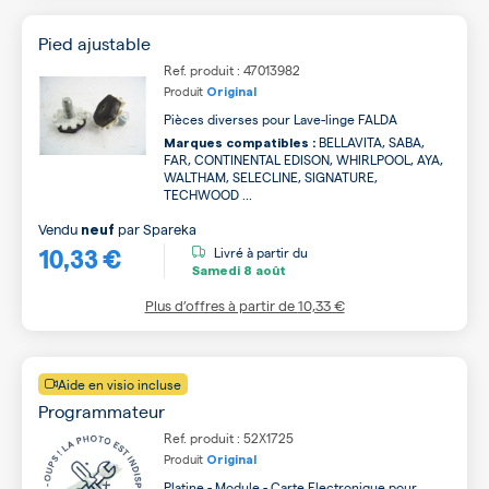
Pied ajustable
Ref. produit : 47013982
Produit
Original
Pièces diverses pour Lave-linge FALDA
BELLAVITA, SABA,
Marques compatibles :
FAR, CONTINENTAL EDISON, WHIRLPOOL, AYA,
WALTHAM, SELECLINE, SIGNATURE,
TECHWOOD ...
Vendu
par
Spareka
neuf
10,33 €
Livré à partir du
Samedi
8 août
Plus d’offres à partir de
10,33 €
Aide en visio incluse
Programmateur
Ref. produit : 52X1725
Produit
Original
Platine - Module - Carte Electronique pour