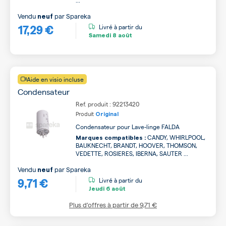
...
Vendu
par
Spareka
neuf
17,29 €
Livré à partir du
Samedi
8 août
Aide en visio incluse
Condensateur
Ref. produit : 92213420
Produit
Original
Condensateur pour Lave-linge FALDA
CANDY, WHIRLPOOL,
Marques compatibles :
BAUKNECHT, BRANDT, HOOVER, THOMSON,
VEDETTE, ROSIERES, IBERNA, SAUTER ...
Vendu
par
Spareka
neuf
9,71 €
Livré à partir du
Jeudi
6 août
Plus d’offres à partir de
9,71 €