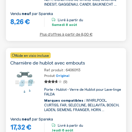
INDESIT, GAGGENAU, CANDY, BAUKNECHT ...
Vendu
par
Spareka
neuf
8,26 €
Livré à partir du
Samedi
8 août
Plus d’offres à partir de
8,00 €
Aide en visio incluse
Charnière de hublot avec embouts
Ref. produit : 64060113
Produit
Original
(9)
Porte - Hublot - Verre de Hublot pour Lave-linge
FALDA
WHIRLPOOL,
Marques compatibles :
CURTISS, FAR, SELECLINE, BELLAVITA, BOSCH,
LADEN, SIEMENS, FRANGER, HORN ...
Vendu
par
Spareka
neuf
17,32 €
Livré à partir du
Jeudi
6 août