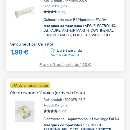
Ref. produit : 4774EN3002A
Produit
Original
(2)
Quincaillerie pour Réfrigérateur FALDA
AEG, ELECTROLUX,
Marques compatibles :
LG, FAURE, ARTHUR MARTIN, CONTINENTAL
EDISON, ZANUSSI, BEKO, FAR, WHIRLPOOL ...
Vendu
par
Cellastor
neuf
1,90 €
Livré à partir du
Vendredi
7 août
Plus d’offres à partir de
1,90 €
Aide en visio incluse
électrovanne 2 voies (arrivée d'eau)
Ref. produit : 5220FR1251E
Produit
Original
(14)
Electrovanne - Aquastop pour Lave-linge FALDA
LG, BOSCH,
Marques compatibles :
SAMSUNG, BELLAVITA, SIEMENS, VEDETTE,