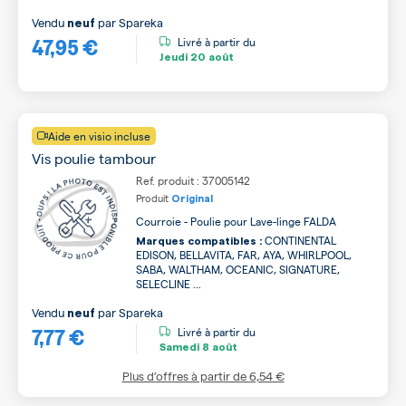
Vendu
par
Spareka
neuf
47,95 €
Livré à partir du
Jeudi
20 août
Aide en visio incluse
Vis poulie tambour
Ref. produit : 37005142
Produit
Original
Courroie - Poulie pour Lave-linge FALDA
CONTINENTAL
Marques compatibles :
EDISON, BELLAVITA, FAR, AYA, WHIRLPOOL,
SABA, WALTHAM, OCEANIC, SIGNATURE,
SELECLINE ...
Vendu
par
Spareka
neuf
7,77 €
Livré à partir du
Samedi
8 août
Plus d’offres à partir de
6,54 €