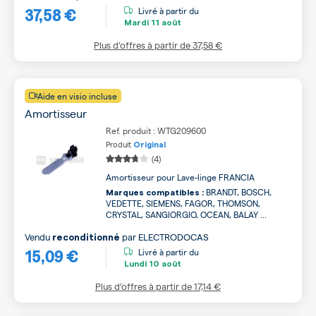
37,58 €
Livré à partir du
Mardi
11 août
Plus d’offres à partir de
37,58 €
Aide en visio incluse
Amortisseur
Ref. produit : WTG209600
Produit
Original
(4)
Amortisseur pour Lave-linge FRANCIA
BRANDT, BOSCH,
Marques compatibles :
VEDETTE, SIEMENS, FAGOR, THOMSON,
CRYSTAL, SANGIORGIO, OCEAN, BALAY ...
Vendu
par
ELECTRODOCAS
reconditionné
15,09 €
Livré à partir du
Lundi
10 août
Plus d’offres à partir de
17,14 €