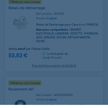
Aide en visio incluse
Relais de démarrage
Ref. produit : 45X1192
Produit
Original
Relais de Demarrage pour Cave à vin FRANCIA
BRANDT,
Marques compatibles :
ELECTROLUX, LIEBHERR, VEDETTE, THOMSON,
AEG, ZANUSSI, OCEAN, ARTHUR MARTIN,
FAURE ...
Vendu
par
Pièces Outils
neuf
53,82 €
Livré à partir du
Jeudi
13 août
Plus d’offres à partir de
53,82 €
Aide en visio incluse
Roulement skf
Ref. produit : 481252028139
Produit
Original
Croisillon - Roulement - Palier de Tambour pour