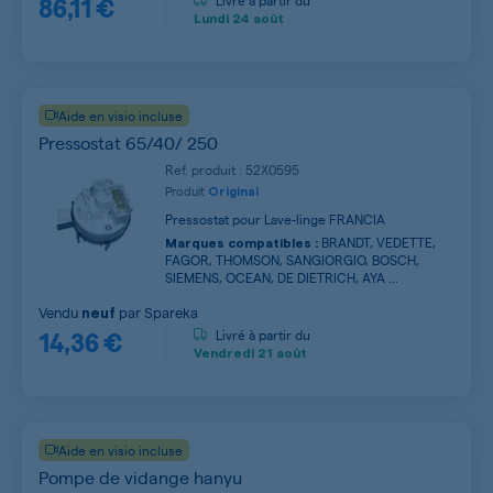
86,11 €
Livré à partir du
Lundi
24 août
Aide en visio incluse
Pressostat 65/40/ 250
Ref. produit : 52X0595
Produit
Original
Pressostat pour Lave-linge FRANCIA
BRANDT, VEDETTE,
Marques compatibles :
FAGOR, THOMSON, SANGIORGIO, BOSCH,
SIEMENS, OCEAN, DE DIETRICH, AYA ...
Vendu
par
Spareka
neuf
14,36 €
Livré à partir du
Vendredi
21 août
Aide en visio incluse
Pompe de vidange hanyu