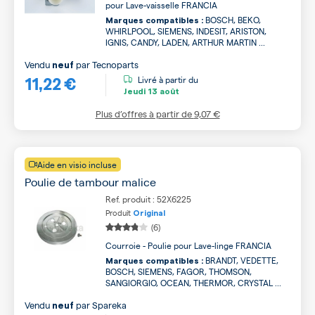
pour Lave-vaisselle FRANCIA
BOSCH, BEKO,
Marques compatibles :
WHIRLPOOL, SIEMENS, INDESIT, ARISTON,
IGNIS, CANDY, LADEN, ARTHUR MARTIN ...
Vendu
par
Tecnoparts
neuf
11,22 €
Livré à partir du
Jeudi
13 août
Plus d’offres à partir de
9,07 €
Aide en visio incluse
Poulie de tambour malice
Ref. produit : 52X6225
Produit
Original
(6)
Courroie - Poulie pour Lave-linge FRANCIA
BRANDT, VEDETTE,
Marques compatibles :
BOSCH, SIEMENS, FAGOR, THOMSON,
SANGIORGIO, OCEAN, THERMOR, CRYSTAL ...
Vendu
par
Spareka
neuf