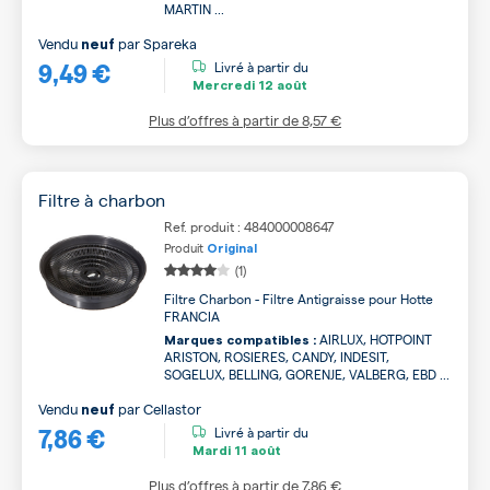
MARTIN ...
Vendu
par
Spareka
neuf
9,49 €
Livré à partir du
Mercredi
12 août
Plus d’offres à partir de
8,57 €
Filtre à charbon
Ref. produit : 484000008647
Produit
Original
(1)
Filtre Charbon - Filtre Antigraisse pour Hotte
FRANCIA
AIRLUX, HOTPOINT
Marques compatibles :
ARISTON, ROSIERES, CANDY, INDESIT,
SOGELUX, BELLING, GORENJE, VALBERG, EBD ...
Vendu
par
Cellastor
neuf
7,86 €
Livré à partir du
Mardi
11 août
Plus d’offres à partir de
7,86 €