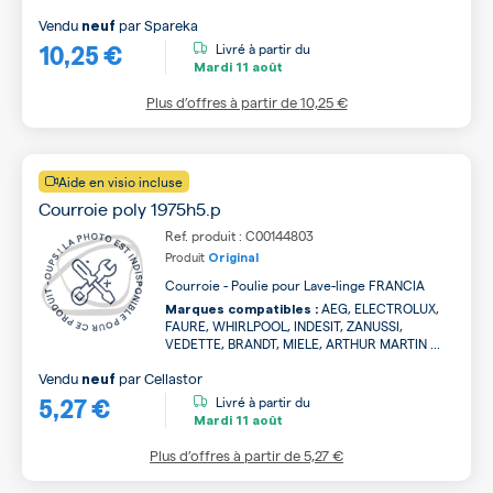
Vendu
par
Spareka
neuf
10,25 €
Livré à partir du
Mardi
11 août
Plus d’offres à partir de
10,25 €
Aide en visio incluse
Courroie poly 1975h5.p
Ref. produit : C00144803
Produit
Original
Courroie - Poulie pour Lave-linge FRANCIA
AEG, ELECTROLUX,
Marques compatibles :
FAURE, WHIRLPOOL, INDESIT, ZANUSSI,
VEDETTE, BRANDT, MIELE, ARTHUR MARTIN ...
Vendu
par
Cellastor
neuf
5,27 €
Livré à partir du
Mardi
11 août
Plus d’offres à partir de
5,27 €