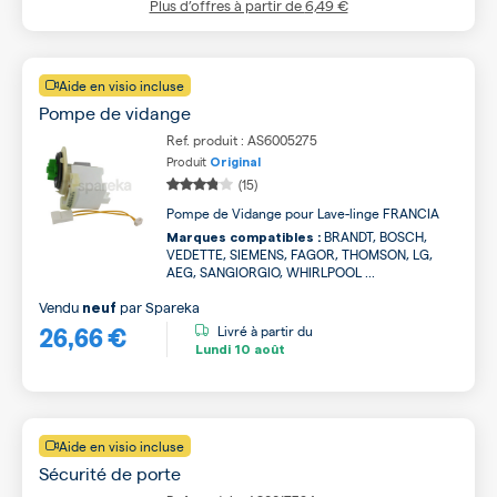
Plus d’offres à partir de
6,49 €
Aide en visio incluse
Pompe de vidange
Ref. produit : AS6005275
Produit
Original
(15)
Pompe de Vidange pour Lave-linge FRANCIA
BRANDT, BOSCH,
Marques compatibles :
VEDETTE, SIEMENS, FAGOR, THOMSON, LG,
AEG, SANGIORGIO, WHIRLPOOL ...
Vendu
par
Spareka
neuf
26,66 €
Livré à partir du
Lundi
10 août
Aide en visio incluse
Sécurité de porte