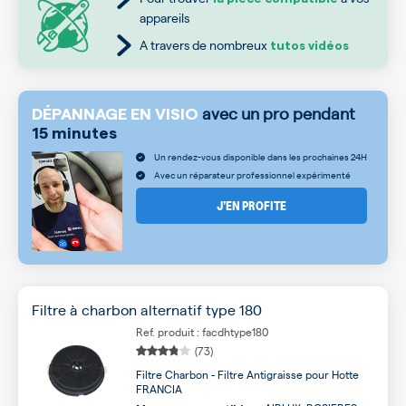
appareils
A travers de nombreux
tutos vidéos
avec un pro pendant
DÉPANNAGE EN VISIO
15 minutes
Un rendez-vous disponible dans les prochaines 24H
Avec un réparateur professionnel expérimenté
J’EN PROFITE
Filtre à charbon alternatif type 180
Ref. produit : facdhtype180
(73)
Filtre Charbon - Filtre Antigraisse pour Hotte
FRANCIA