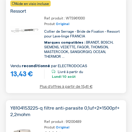
Aide en visio incluse
Ressort
Ref. produit : WT5961000
Produit
Original
Collier de Serrage - Bride de Fixation - Ressort
pour Lave-linge FRANCIA
BRANDT, BOSCH,
Marques compatibles :
SIEMENS, VEDETTE, FAGOR, THOMSON,
MASTERCOOK, SANGIORGIO, OCEAN,
THERMOR ...
Vendu
par
ELECTRODOCAS
reconditionné
13,43 €
Livré à partir du
Lundi
10 août
Plus d’offres à partir de
15,41 €
Y8104153225-q filtre anti-parasite 0,1uf+2x1500pf+
2,2mohm
Ref. produit : 91200489
Produit
Original