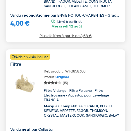
BRANDT, FAGOR, VEDETTE, CONSTRUCTA,
SANGIORGIO, OCEAN, SAMET, THERMOR ...
Vendu
par
ENVIE POITOU-CHARENTES - Grade
reconditionné
4,00 €
B
Livré à partir du
Mercredi
12 août
Plus d’offres à partir de
8,68 €
Aide en visio incluse
Filtre
Ref. produit : WTG858300
Produit
Original
(15)
Filtre Vidange - Filtre Peluche - Filtre
Electrovanne - Aquastop pour Lave-linge
FRANCIA
BRANDT, BOSCH,
Marques compatibles :
SIEMENS, VEDETTE, FAGOR, THOMSON,
CRYSTAL, MASTERCOOK, SANGIORGIO, BALAY
...
Vendu
par
Cellastor
neuf