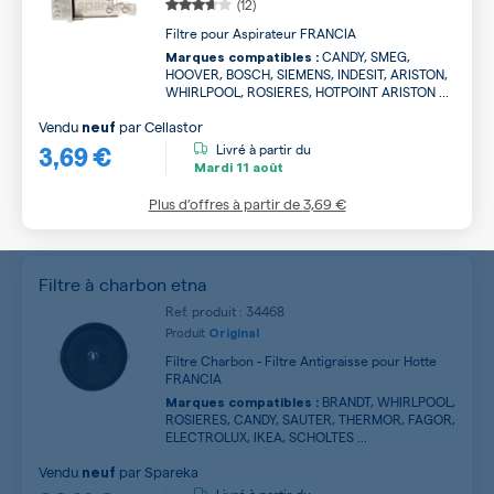
(12)
Filtre pour Aspirateur FRANCIA
CANDY, SMEG,
Marques compatibles :
HOOVER, BOSCH, SIEMENS, INDESIT, ARISTON,
WHIRLPOOL, ROSIERES, HOTPOINT ARISTON ...
Vendu
par
Cellastor
neuf
3,69 €
Livré à partir du
Mardi
11 août
Plus d’offres à partir de
3,69 €
Filtre à charbon etna
Ref. produit : 34468
Produit
Original
Filtre Charbon - Filtre Antigraisse pour Hotte
FRANCIA
BRANDT, WHIRLPOOL,
Marques compatibles :
ROSIERES, CANDY, SAUTER, THERMOR, FAGOR,
ELECTROLUX, IKEA, SCHOLTES ...
Vendu
par
Spareka
neuf