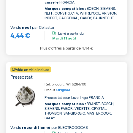
vaisselle FRANCIA
BOSCH, SIEMENS,
Marques compatibles :
NEFF, CONSTRUCTA, WHIRLPOOL, ARISTON,
INDESIT, GAGGENAU, CANDY, BAUKNECHT ...
Vendu
par
Cellastor
neuf
4,44 €
Livré à partir du
Mardi
11 août
Plus d’offres à partir de
4,44 €
Aide en visio incluse
Pressostat
Ref. produit : WT6284700
Produit
Original
Pressostat pour Lave-linge FRANCIA
BRANDT, BOSCH,
Marques compatibles :
SIEMENS, FAGOR, VEDETTE, CRYSTAL,
THOMSON, SANGIORGIO, MASTERCOOK,
BALAY ...
Vendu
par
ELECTRODOCAS
reconditionné