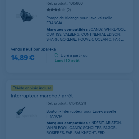
Ref. produit : 1015860
(2)
Pompe de Vidange pour Lave-vaisselle
FRANCIA
CANDY, WHIRLPOOL,
Marques compatibles :
CURTISS, VALBERG, CONTINENTAL EDISON,
SHARP, GORENJE, HOOVER, OCEANIC, FAR ...
Vendu
par
Spareka
neuf
14,89 €
Livré à partir du
Lundi
10 août
Aide en visio incluse
Interrupteur marche / arrêt
Ref. produit : 816450211
Bouton - Interrupteur pour Lave-vaisselle
FRANCIA
INDESIT, ARISTON,
Marques compatibles :
WHIRLPOOL, CANDY, SCHOLTES, FAGOR,
ROSIERES, FAR, BAUKNECHT, EBD ...