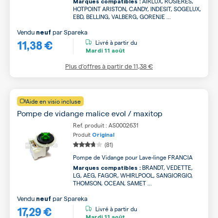
AIRLUX, ROSIERES,
Marques compatibles :
HOTPOINT ARISTON, CANDY, INDESIT, SOGELUX,
EBD, BELLING, VALBERG, GORENJE ...
Vendu
par
Spareka
neuf
11,38 €
Livré à partir du
Mardi
11 août
Plus d’offres à partir de
11,38 €
Aide en visio incluse
Pompe de vidange malice evol / maxitop
Ref. produit : AS0002631
Produit
Original
(81)
Pompe de Vidange pour Lave-linge FRANCIA
BRANDT, VEDETTE,
Marques compatibles :
LG, AEG, FAGOR, WHIRLPOOL, SANGIORGIO,
THOMSON, OCEAN, SAMET ...
Vendu
par
Spareka
neuf
17,29 €
Livré à partir du
Mardi
11 août