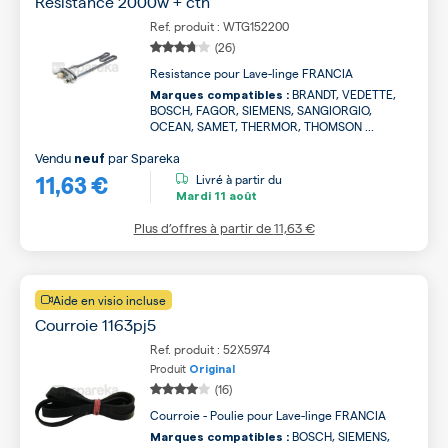
Résistance 2000w + ctn
Ref. produit : WTG152200
(26)
Resistance pour Lave-linge FRANCIA
BRANDT, VEDETTE,
Marques compatibles :
BOSCH, FAGOR, SIEMENS, SANGIORGIO,
OCEAN, SAMET, THERMOR, THOMSON ...
Vendu
par
Spareka
neuf
11,63 €
Livré à partir du
Mardi
11 août
Plus d’offres à partir de
11,63 €
Aide en visio incluse
Courroie 1163pj5
Ref. produit : 52X5974
Produit
Original
(16)
Courroie - Poulie pour Lave-linge FRANCIA
BOSCH, SIEMENS,
Marques compatibles :