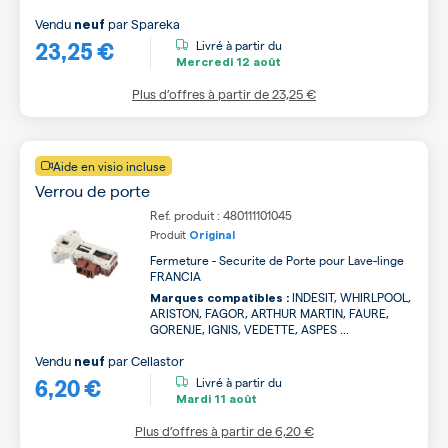
Vendu
par
Spareka
neuf
23,25 €
Livré à partir du
Mercredi
12 août
Plus d’offres à partir de
23,25 €
Aide en visio incluse
Verrou de porte
Ref. produit : 480111101045
Produit
Original
Fermeture - Securite de Porte pour Lave-linge
FRANCIA
INDESIT, WHIRLPOOL,
Marques compatibles :
ARISTON, FAGOR, ARTHUR MARTIN, FAURE,
GORENJE, IGNIS, VEDETTE, ASPES ...
Vendu
par
Cellastor
neuf
6,20 €
Livré à partir du
Mardi
11 août
Plus d’offres à partir de
6,20 €