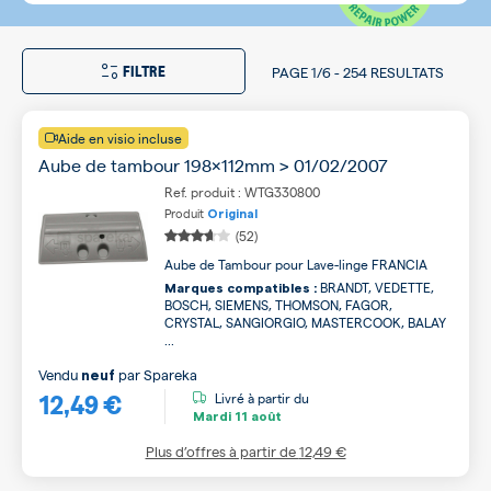
FILTRE
PAGE
1/6
-
254 RESULTATS
Aide en visio incluse
Aube de tambour 198x112mm > 01/02/2007
Ref. produit : WTG330800
Produit
Original
(52)
Aube de Tambour pour Lave-linge FRANCIA
BRANDT, VEDETTE,
Marques compatibles :
BOSCH, SIEMENS, THOMSON, FAGOR,
CRYSTAL, SANGIORGIO, MASTERCOOK, BALAY
...
Vendu
par
Spareka
neuf
12,49 €
Livré à partir du
Mardi
11 août
Plus d’offres à partir de
12,49 €