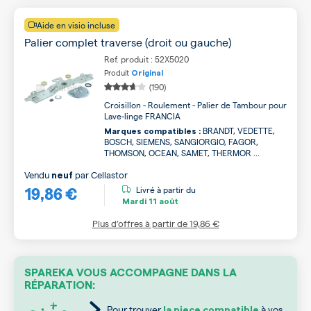
Aide en visio incluse
Palier complet traverse (droit ou gauche)
Ref. produit : 52X5020
Produit
Original
(190)
Croisillon - Roulement - Palier de Tambour pour
Lave-linge FRANCIA
BRANDT, VEDETTE,
Marques compatibles :
BOSCH, SIEMENS, SANGIORGIO, FAGOR,
THOMSON, OCEAN, SAMET, THERMOR ...
Vendu
par
Cellastor
neuf
19,86 €
Livré à partir du
Mardi
11 août
Plus d’offres à partir de
19,86 €
SPAREKA VOUS ACCOMPAGNE DANS LA
RÉPARATION:
Pour trouver
à vos
la piece compatible