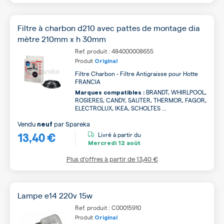
Filtre à charbon d210 avec pattes de montage dia
mètre 210mm x h 30mm
Ref. produit : 484000008655
Produit
Original
Filtre Charbon - Filtre Antigraisse pour Hotte
FRANCIA
BRANDT, WHIRLPOOL,
Marques compatibles :
ROSIERES, CANDY, SAUTER, THERMOR, FAGOR,
ELECTROLUX, IKEA, SCHOLTES ...
Vendu
par
Spareka
neuf
13,40 €
Livré à partir du
Mercredi
12 août
Plus d’offres à partir de
13,40 €
Lampe e14 220v 15w
Ref. produit : C00015910
Produit
Original