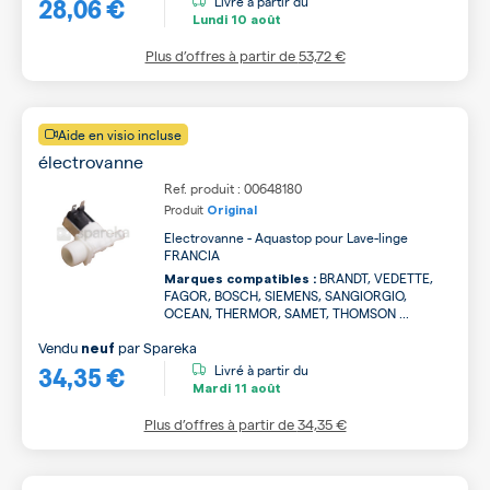
28,06 €
Livré à partir du
Lundi
10 août
Plus d’offres à partir de
53,72 €
Aide en visio incluse
électrovanne
Ref. produit : 00648180
Produit
Original
Electrovanne - Aquastop pour Lave-linge
FRANCIA
BRANDT, VEDETTE,
Marques compatibles :
FAGOR, BOSCH, SIEMENS, SANGIORGIO,
OCEAN, THERMOR, SAMET, THOMSON ...
Vendu
par
Spareka
neuf
34,35 €
Livré à partir du
Mardi
11 août
Plus d’offres à partir de
34,35 €