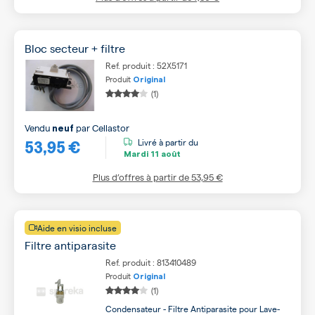
Bloc secteur + filtre
Ref. produit : 52X5171
Produit
Original
(1)
Vendu
par
Cellastor
neuf
53,95 €
Livré à partir du
Mardi
11 août
Plus d’offres à partir de
53,95 €
Aide en visio incluse
Filtre antiparasite
Ref. produit : 813410489
Produit
Original
(1)
Condensateur - Filtre Antiparasite pour Lave-