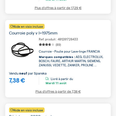
Plus d’offres à partir de
17,29 €
Aide en visio incluse
Courroie poly v l=1975mm
Ref. produit : 481281728433
(89)
Courroie - Poulie pour Lave-linge FRANCIA
AEG, ELECTROLUX,
Marques compatibles :
BOSCH, FAURE, ARTHUR MARTIN, SIEMENS,
ZANUSSI, VEDETTE, ZANKER, PROLINE ...
Vendu
par
Spareka
neuf
7,38 €
Livré à partir du
Mardi
11 août
Plus d’offres à partir de
7,38 €
Aide en visio incluse