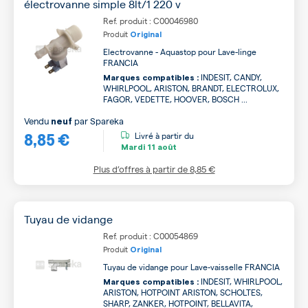
électrovanne simple 8lt/1 220 v
Ref. produit : C00046980
Produit
Original
Electrovanne - Aquastop pour Lave-linge
FRANCIA
INDESIT, CANDY,
Marques compatibles :
WHIRLPOOL, ARISTON, BRANDT, ELECTROLUX,
FAGOR, VEDETTE, HOOVER, BOSCH ...
Vendu
par
Spareka
neuf
8,85 €
Livré à partir du
Mardi
11 août
Plus d’offres à partir de
8,85 €
Tuyau de vidange
Ref. produit : C00054869
Produit
Original
Tuyau de vidange pour Lave-vaisselle FRANCIA
INDESIT, WHIRLPOOL,
Marques compatibles :
ARISTON, HOTPOINT ARISTON, SCHOLTES,
SHARP, ZANKER, HOTPOINT, BELLAVITA,