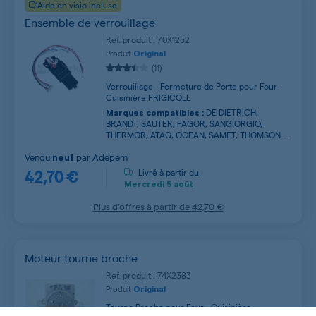
Aide en visio incluse
Ensemble de verrouillage
Ref. produit : 70X1252
Produit
Original
(11)
Verrouillage - Fermeture de Porte pour Four -
Cuisinière FRIGICOLL
DE DIETRICH,
Marques compatibles :
BRANDT, SAUTER, FAGOR, SANGIORGIO,
THERMOR, ATAG, OCEAN, SAMET, THOMSON ...
Vendu
par
Adepem
neuf
42,70 €
Livré à partir du
Mercredi
5 août
Plus d’offres à partir de
42,70 €
Moteur tourne broche
Ref. produit : 74X2383
Produit
Original
Tourne Broche pour Four - Cuisinière