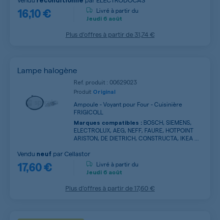
reconditionné
16,10 €
Livré à partir du
Jeudi
6 août
Plus d’offres à partir de
31,74 €
Lampe halogène
Ref. produit : 00629023
Produit
Original
Ampoule - Voyant pour Four - Cuisinière
FRIGICOLL
BOSCH, SIEMENS,
Marques compatibles :
ELECTROLUX, AEG, NEFF, FAURE, HOTPOINT
ARISTON, DE DIETRICH, CONSTRUCTA, IKEA ...
Vendu
par
Cellastor
neuf
17,60 €
Livré à partir du
Jeudi
6 août
Plus d’offres à partir de
17,60 €