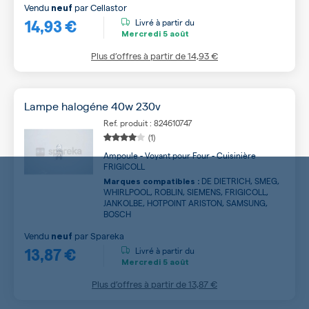
Vendu
par
Cellastor
neuf
14,93 €
Livré à partir du
Mercredi
5 août
Plus d’offres à partir de
14,93 €
Lampe halogéne 40w 230v
Ref. produit : 824610747
(1)
Ampoule - Voyant pour Four - Cuisinière
FRIGICOLL
DE DIETRICH, SMEG,
Marques compatibles :
WHIRLPOOL, ROBLIN, SIEMENS, FRIGICOLL,
JANKOLBE, HOTPOINT ARISTON, SAMSUNG,
BOSCH
Vendu
par
Spareka
neuf
13,87 €
Livré à partir du
Mercredi
5 août
Plus d’offres à partir de
13,87 €