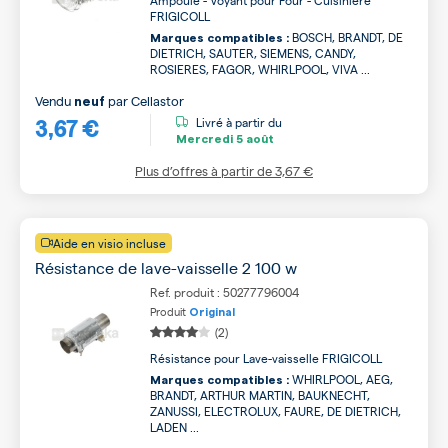
Ampoule - Voyant pour Four - Cuisinière
FRIGICOLL
BOSCH, BRANDT, DE
Marques compatibles :
DIETRICH, SAUTER, SIEMENS, CANDY,
ROSIERES, FAGOR, WHIRLPOOL, VIVA ...
Vendu
par
Cellastor
neuf
3,67 €
Livré à partir du
Mercredi
5 août
Plus d’offres à partir de
3,67 €
Aide en visio incluse
Résistance de lave-vaisselle 2 100 w
Ref. produit : 50277796004
Produit
Original
(2)
Résistance pour Lave-vaisselle FRIGICOLL
WHIRLPOOL, AEG,
Marques compatibles :
BRANDT, ARTHUR MARTIN, BAUKNECHT,
ZANUSSI, ELECTROLUX, FAURE, DE DIETRICH,
LADEN ...