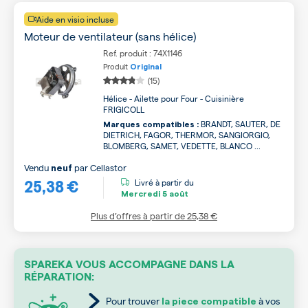
Aide en visio incluse
Moteur de ventilateur (sans hélice)
Ref. produit : 74X1146
Produit
Original
(15)
Hélice - Ailette pour Four - Cuisinière
FRIGICOLL
BRANDT, SAUTER, DE
Marques compatibles :
DIETRICH, FAGOR, THERMOR, SANGIORGIO,
BLOMBERG, SAMET, VEDETTE, BLANCO ...
Vendu
par
Cellastor
neuf
25,38 €
Livré à partir du
Mercredi
5 août
Plus d’offres à partir de
25,38 €
SPAREKA VOUS ACCOMPAGNE DANS LA
RÉPARATION:
Pour trouver
à vos
la piece compatible