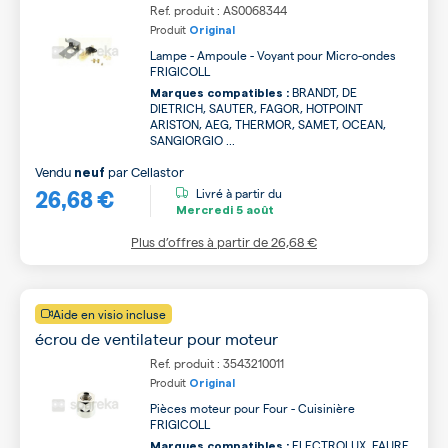
Ref. produit : AS0068344
Produit
Original
Lampe - Ampoule - Voyant pour Micro-ondes
FRIGICOLL
BRANDT, DE
Marques compatibles :
DIETRICH, SAUTER, FAGOR, HOTPOINT
ARISTON, AEG, THERMOR, SAMET, OCEAN,
SANGIORGIO ...
Vendu
par
Cellastor
neuf
26,68 €
Livré à partir du
Mercredi
5 août
Plus d’offres à partir de
26,68 €
Aide en visio incluse
écrou de ventilateur pour moteur
Ref. produit : 3543210011
Produit
Original
Pièces moteur pour Four - Cuisinière
FRIGICOLL
ELECTROLUX, FAURE,
Marques compatibles :