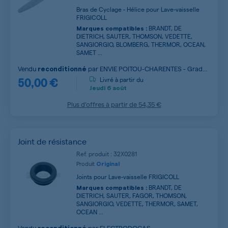
Bras de Cyclage - Hélice pour Lave-vaisselle
FRIGICOLL
BRANDT, DE
Marques compatibles :
DIETRICH, SAUTER, THOMSON, VEDETTE,
SANGIORGIO, BLOMBERG, THERMOR, OCEAN,
SAMET ...
Vendu
par
ENVIE POITOU-CHARENTES - Grade
reconditionné
50,00 €
A
Livré à partir du
Jeudi
6 août
Plus d’offres à partir de
54,35 €
Joint de résistance
Ref. produit : 32X0281
Produit
Original
Joints pour Lave-vaisselle FRIGICOLL
BRANDT, DE
Marques compatibles :
DIETRICH, SAUTER, FAGOR, THOMSON,
SANGIORGIO, VEDETTE, THERMOR, SAMET,
OCEAN ...
Vendu
par
ELECTRODOCAS