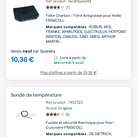
Ref. produit : facdhtype244
(7)
Filtre Charbon - Filtre Antigraisse pour Hotte
FRIGICOLL
ROBLIN, AEG,
Marques compatibles :
FRANKE, WHIRLPOOL, ELECTROLUX, HOTPOINT
ARISTON, ZANUSSI, JUNO, SMEG, ARTHUR
MARTIN ...
Vendu
par
Spareka
neuf
10,36 €
Livré à partir du
Mercredi
5 août
Plus d’offres à partir de
10,36 €
Sonde de température
Ref. produit : 74X2322
Produit
Original
(5)
Fusible et sécurité thermique pour Four -
Cuisinière FRIGICOLL
DE DIETRICH,
Marques compatibles :