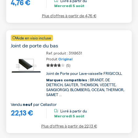
4,76 €
Livré à partir du
Mercredi
5 août
Plus d’offres à partir de
4,76 €
Aide en visio incluse
Joint de porte du bas
Ref. produit : 31X8631
Produit
Original
(5)
Joint de Porte pour Lave-vaisselle FRIGICOLL
BRANDT, DE
Marques compatibles :
DIETRICH, SAUTER, THOMSON, VEDETTE,
SANGIORGIO, BLOMBERG, OCEAN, THERMOR,
SAMET ...
Vendu
par
Cellastor
neuf
22,13 €
Livré à partir du
Mercredi
5 août
Plus d’offres à partir de
22,13 €