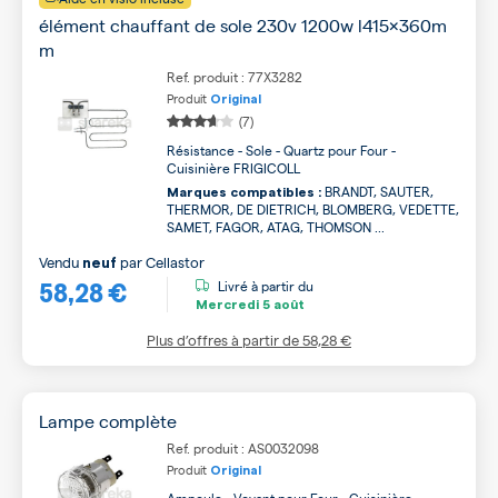
élément chauffant de sole 230v 1200w l415x360m
m
Ref. produit : 77X3282
Produit
Original
(7)
Résistance - Sole - Quartz pour Four -
Cuisinière FRIGICOLL
BRANDT, SAUTER,
Marques compatibles :
THERMOR, DE DIETRICH, BLOMBERG, VEDETTE,
SAMET, FAGOR, ATAG, THOMSON ...
Vendu
par
Cellastor
neuf
58,28 €
Livré à partir du
Mercredi
5 août
Plus d’offres à partir de
58,28 €
Lampe complète
Ref. produit : AS0032098
Produit
Original