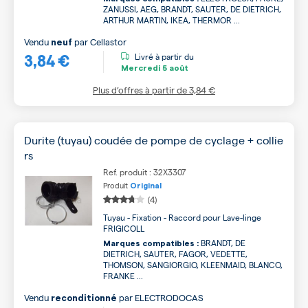
ZANUSSI, AEG, BRANDT, SAUTER, DE DIETRICH,
ARTHUR MARTIN, IKEA, THERMOR ...
Vendu
par
Cellastor
neuf
3,84 €
Livré à partir du
Mercredi
5 août
Plus d’offres à partir de
3,84 €
Durite (tuyau) coudée de pompe de cyclage + collie
rs
Ref. produit : 32X3307
Produit
Original
(4)
Tuyau - Fixation - Raccord pour Lave-linge
FRIGICOLL
BRANDT, DE
Marques compatibles :
DIETRICH, SAUTER, FAGOR, VEDETTE,
THOMSON, SANGIORGIO, KLEENMAID, BLANCO,
FRANKE ...
Vendu
par
ELECTRODOCAS
reconditionné