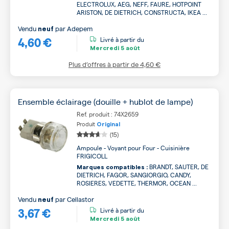
ELECTROLUX, AEG, NEFF, FAURE, HOTPOINT
ARISTON, DE DIETRICH, CONSTRUCTA, IKEA ...
Vendu
par
Adepem
neuf
4,60 €
Livré à partir du
Mercredi
5 août
Plus d’offres à partir de
4,60 €
Ensemble éclairage (douille + hublot de lampe)
Ref. produit : 74X2659
Produit
Original
(15)
Ampoule - Voyant pour Four - Cuisinière
FRIGICOLL
BRANDT, SAUTER, DE
Marques compatibles :
DIETRICH, FAGOR, SANGIORGIO, CANDY,
ROSIERES, VEDETTE, THERMOR, OCEAN ...
Vendu
par
Cellastor
neuf
3,67 €
Livré à partir du
Mercredi
5 août