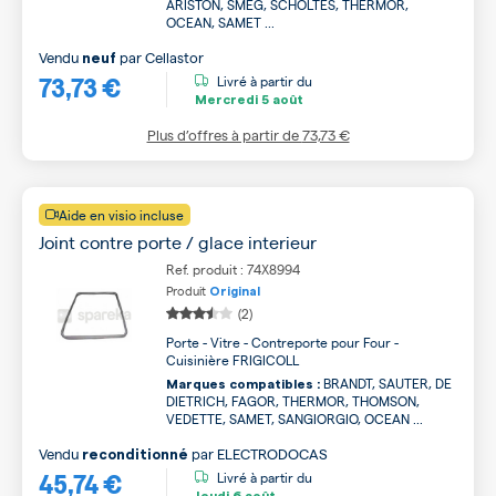
ARISTON, SMEG, SCHOLTES, THERMOR,
OCEAN, SAMET ...
Vendu
par
Cellastor
neuf
73,73 €
Livré à partir du
Mercredi
5 août
Plus d’offres à partir de
73,73 €
Aide en visio incluse
Joint contre porte / glace interieur
Ref. produit : 74X8994
Produit
Original
(2)
Porte - Vitre - Contreporte pour Four -
Cuisinière FRIGICOLL
BRANDT, SAUTER, DE
Marques compatibles :
DIETRICH, FAGOR, THERMOR, THOMSON,
VEDETTE, SAMET, SANGIORGIO, OCEAN ...
Vendu
par
ELECTRODOCAS
reconditionné
45,74 €
Livré à partir du
Jeudi
6 août