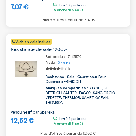
7,07 €
Livré à partir du
Mercredi
5 août
Plus d’offres à partir de
7,07 €
Aide en visio incluse
Résistance de sole 1200w
Ref. produit : 74X3170
Produit
Original
(11)
Résistance - Sole - Quartz pour Four -
Cuisinière FRIGICOLL
BRANDT, DE
Marques compatibles :
DIETRICH, SAUTER, FAGOR, SANGIORGIO,
VEDETTE, THERMOR, SAMET, OCEAN,
THOMSON ...
Vendu
par
Spareka
neuf
12,52 €
Livré à partir du
Mercredi
5 août
Plus d’offres à partir de
12,52 €