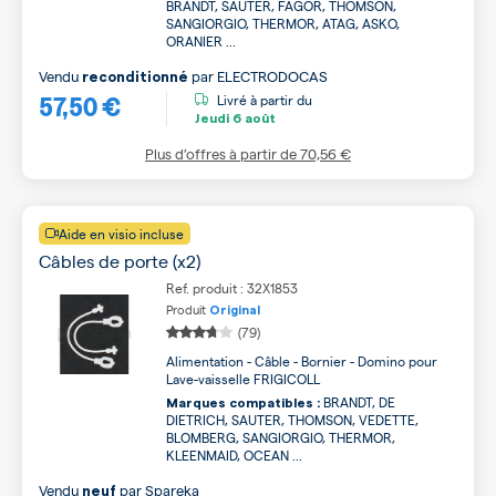
BRANDT, SAUTER, FAGOR, THOMSON,
SANGIORGIO, THERMOR, ATAG, ASKO,
ORANIER ...
Vendu
par
ELECTRODOCAS
reconditionné
57,50 €
Livré à partir du
Jeudi
6 août
Plus d’offres à partir de
70,56 €
Aide en visio incluse
Câbles de porte (x2)
Ref. produit : 32X1853
Produit
Original
(79)
Alimentation - Câble - Bornier - Domino pour
Lave-vaisselle FRIGICOLL
BRANDT, DE
Marques compatibles :
DIETRICH, SAUTER, THOMSON, VEDETTE,
BLOMBERG, SANGIORGIO, THERMOR,
KLEENMAID, OCEAN ...
Vendu
par
Spareka
neuf