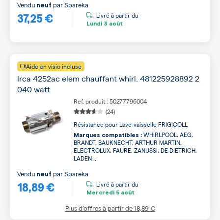
Vendu
par
Spareka
neuf
37,25 €
Livré à partir du
Lundi
3 août
Aide en visio incluse
Irca 4252ac elem chauffant whirl. 481225928892 2
040 watt
Ref. produit : 50277796004
(24)
Résistance pour Lave-vaisselle FRIGICOLL
WHIRLPOOL, AEG,
Marques compatibles :
BRANDT, BAUKNECHT, ARTHUR MARTIN,
ELECTROLUX, FAURE, ZANUSSI, DE DIETRICH,
LADEN ...
Vendu
par
Spareka
neuf
18,89 €
Livré à partir du
Mercredi
5 août
Plus d’offres à partir de
18,89 €