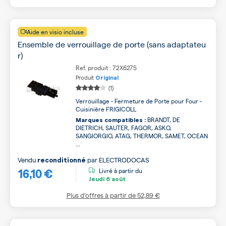
Aide en visio incluse
Ensemble de verrouillage de porte (sans adaptateu
r)
Ref. produit : 72X6275
Produit
Original
(1)
Verrouillage - Fermeture de Porte pour Four -
Cuisinière FRIGICOLL
BRANDT, DE
Marques compatibles :
DIETRICH, SAUTER, FAGOR, ASKO,
SANGIORGIO, ATAG, THERMOR, SAMET, OCEAN
...
Vendu
par
ELECTRODOCAS
reconditionné
16,10 €
Livré à partir du
Jeudi
6 août
Plus d’offres à partir de
52,89 €