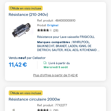
Aide en visio incluse
Résistance (210-240v)
Ref. produit : 484000000610
Produit
Original
(28)
Résistance pour Lave-vaisselle FRIGICOLL
WHIRLPOOL,
Marques compatibles :
BAUKNECHT, BRANDT, LADEN, IGNIS, DE
DIETRICH, SAUTER, IKEA, AEG, KITCHENAID ...
Vendu
par
Cellastor
neuf
11,42 €
Livré à partir du
Mercredi
5 août
Plus d’offres à partir de
11,42 €
Aide en visio incluse
Résistance circulaire 2000w
Ref. produit : 77X2277
(36)