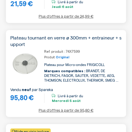
21,59 €
Livré à partir du
Jeudi
6 août
Plus d’offres à partir de
24,99 €
Plateau tournant en verre ø 300mm + entraineur + s
upport
Ref. produit : 74X7599
Produit
Original
Plateau pour Micro-ondes FRIGICOLL
BRANDT, DE
Marques compatibles :
DIETRICH, FAGOR, SAUTER, VEDETTE, AEG,
THOMSON, ELECTROLUX, THERMOR, SMEG ...
Vendu
par
Spareka
neuf
95,80 €
Livré à partir du
Mercredi
5 août
Plus d’offres à partir de
95,80 €
Aide en visio incluse