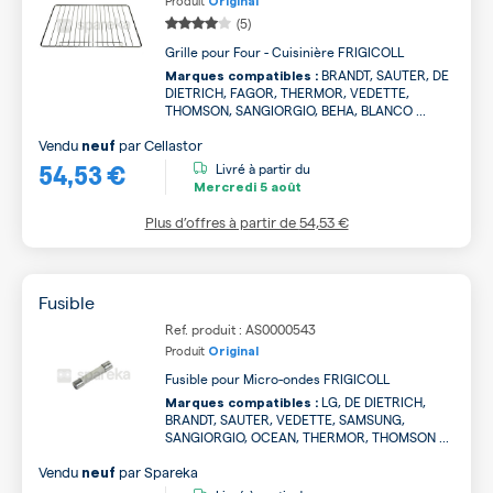
Produit
Original
(5)
Grille pour Four - Cuisinière FRIGICOLL
BRANDT, SAUTER, DE
Marques compatibles :
DIETRICH, FAGOR, THERMOR, VEDETTE,
THOMSON, SANGIORGIO, BEHA, BLANCO ...
Vendu
par
Cellastor
neuf
54,53 €
Livré à partir du
Mercredi
5 août
Plus d’offres à partir de
54,53 €
Fusible
Ref. produit : AS0000543
Produit
Original
Fusible pour Micro-ondes FRIGICOLL
LG, DE DIETRICH,
Marques compatibles :
BRANDT, SAUTER, VEDETTE, SAMSUNG,
SANGIORGIO, OCEAN, THERMOR, THOMSON ...
Vendu
par
Spareka
neuf