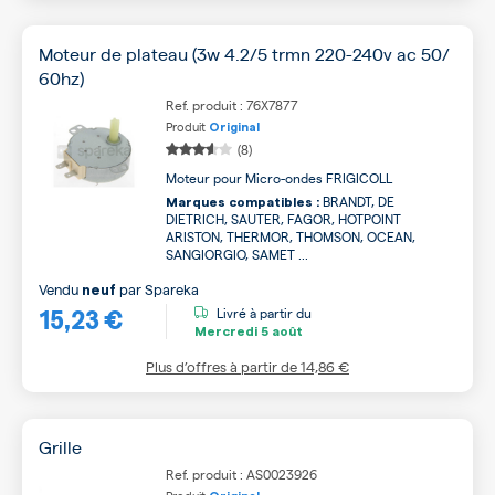
Moteur de plateau (3w 4.2/5 trmn 220-240v ac 50/
60hz)
Ref. produit : 76X7877
Produit
Original
(8)
Moteur pour Micro-ondes FRIGICOLL
BRANDT, DE
Marques compatibles :
DIETRICH, SAUTER, FAGOR, HOTPOINT
ARISTON, THERMOR, THOMSON, OCEAN,
SANGIORGIO, SAMET ...
Vendu
par
Spareka
neuf
15,23 €
Livré à partir du
Mercredi
5 août
Plus d’offres à partir de
14,86 €
Grille
Ref. produit : AS0023926