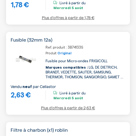
1,78 €
Livré à partir du
Mercredi
5 août
Plus d’offres à partir de
1,78 €
Fusible (32mm 12a)
Ref. produit : 3B74133S
Produit
Original
Fusible pour Micro-ondes FRIGICOLL
LG, DE DIETRICH,
Marques compatibles :
BRANDT, VEDETTE, SAUTER, SAMSUNG,
THERMOR, THOMSON, SANGIORGIO, SAMET ...
Vendu
par
Cellastor
neuf
2,63 €
Livré à partir du
Mercredi
5 août
Plus d’offres à partir de
2,63 €
Filtre à charbon (x1) roblin