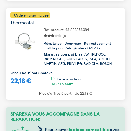
Aide en visio incluse
Thermostat
Ref. produit : 481228238084
(1)
Résistance - Dégivrage - Refroidissement -
Fuslble pour Réfrigérateur GALAXY
WHIRLPOOL,
Marques compatibles :
BAUKNECHT, IGNIS, LADEN, IKEA, ARTHUR
MARTIN, AEG, PRIVILEG, RADIOLA, BOSCH ...
Vendu
par
Spareka
neuf
22,18 €
Livré à partir du
Jeudi
6 août
Plus d’offres à partir de
22,18 €
SPAREKA VOUS ACCOMPAGNE DANS LA
RÉPARATION:
Pour trouver
à vos
la piece compatible