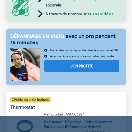
appareils
A travers de nombreux
tutos vidéos
avec un pro pendant
DÉPANNAGE EN VISIO
15 minutes
Un rendez-vous disponible dans les prochaines 24H
Avec un réparateur professionnel expérimenté
J’EN PROFITE
Aide en visio incluse
Thermostat
Ref. produit : AS0003927
Résistance - Dégivrage - Refroidissement -
Fuslble pour Réfrigérateur GALAXY