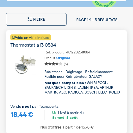
FILTRE
PAGE
1/1
-
5 RESULTATS
Aide en visio incluse
Thermostat a13 0584
Ref. produit : 481228238084
Produit
Original
(3)
Résistance - Dégivrage - Refroidissement -
Fuslble pour Réfrigérateur GALAXY
WHIRLPOOL,
Marques compatibles :
BAUKNECHT, IGNIS, LADEN, IKEA, ARTHUR
MARTIN, AEG, RADIOLA, BOSCH, ELECTROLUX
...
Vendu
par
Tecnoparts
neuf
18,44 €
Livré à partir du
Samedi
8 août
Plus d’offres à partir de
15,76 €