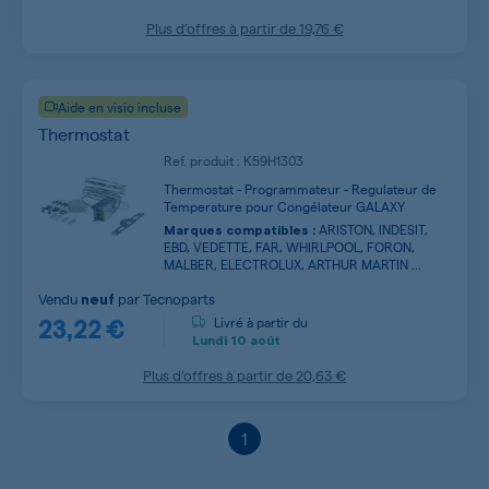
Plus d’offres à partir de
19,76 €
Aide en visio incluse
Thermostat
Ref. produit : K59H1303
Thermostat - Programmateur - Regulateur de
Temperature pour Congélateur GALAXY
ARISTON, INDESIT,
Marques compatibles :
EBD, VEDETTE, FAR, WHIRLPOOL, FORON,
MALBER, ELECTROLUX, ARTHUR MARTIN ...
Vendu
par
Tecnoparts
neuf
23,22 €
Livré à partir du
Lundi
10 août
Plus d’offres à partir de
20,63 €
1