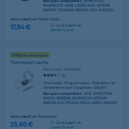
WHIRLPOOL,
Marques compatibles :
BAUKNECHT, IGNIS, LADEN, IKEA, ARTHUR
MARTIN, THOMSON, BRANDT, AEG, RADIOLA ...
Vendu
par
Pièces Outils
neuf
17,94 €
Livré à partir du
Mardi
11 août
Aide en visio incluse
Thermostat varifix
Ref. produit : K59H2805
(8)
Thermostat - Programmateur - Regulateur de
Temperature pour Congélateur GALAXY
AEG, WHIRLPOOL,
Marques compatibles :
BOSCH, SIEMENS, BAUKNECHT, ARTHUR
MARTIN, ELECTROLUX, BEKO, LADEN, ZANUSSI
...
Vendu
par
Tecnoparts
neuf
25,60 €
Livré à partir du
Lundi
10 août