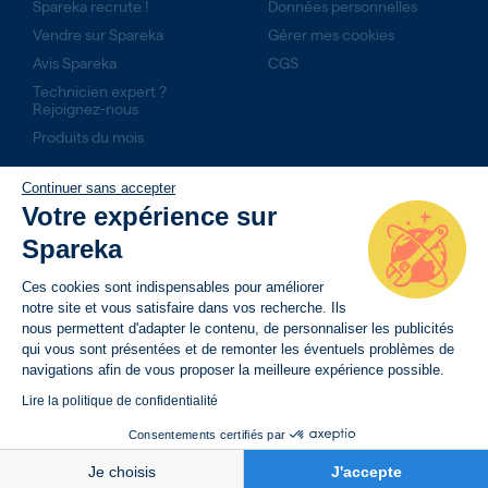
Spareka recrute !
Données personnelles
Vendre sur Spareka
Gérer mes cookies
Avis Spareka
CGS
Technicien expert ?
Rejoignez-nous
Produits du mois
Continuer sans accepter
NOS ENGAGEMENTS
Votre expérience sur
14 jours pour retourner son produit
Spareka
Livraison rapide avec suivi de commande
Ces cookies sont indispensables pour améliorer
Paiement sécurisé
notre site et vous satisfaire dans vos recherche. Ils
nous permettent d'adapter le contenu, de personnaliser les publicités
qui vous sont présentées et de remonter les éventuels problèmes de
navigations afin de vous proposer la meilleure expérience possible.
Lire la politique de confidentialité
Consentements certifiés par
BESOIN D’AIDE
Je choisis
J'accepte