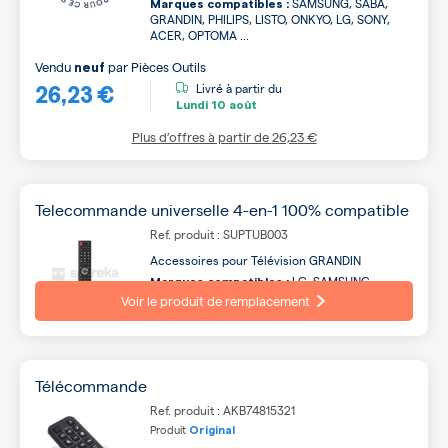
SAMSUNG, SABA,
Marques compatibles :
GRANDIN, PHILIPS, LISTO, ONKYO, LG, SONY,
ACER, OPTOMA ...
Vendu
par
Pièces Outils
neuf
26,23 €
Livré à partir du
Lundi
10 août
Plus d’offres à partir de
26,23 €
Telecommande universelle 4-en-1 100% compatible
Ref. produit : SUPTUB003
Accessoires pour Télévision GRANDIN
LG, SAMSUNG,
Marques compatibles :
CONTINENTAL EDISON, AYA, SABA, OCEANIC,
Voir le produit de remplacement
LISTO, PHILIPS, PANASONIC, QILIVE ...
Télécommande
Ref. produit : AKB74815321
Produit
Original