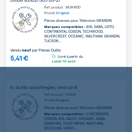
Ref. produit : MUR4100
Produit
Original
Pièces diverses pour Télévision GRANDIN
AYA, SABA, LISTO,
Marques compatibles :
CONTINENTAL EDISON, TECHWOOD,
SILVERCREST, OCEANIC, WALTHAM, GRANDIN,
TUCSON ...
Vendu
par
Pièces Outils
neuf
5,41 €
Livré à partir du
Lundi
10 août
Ic dc/dc schaltregler, smd so-8
Ref. produit : 54328
Produit
Original
Pièces diverses pour Télévision GRANDIN
CONTINENTAL
Marques compatibles :
EDISON, AYA, QILIVE, OCEANIC, SABA,
SAMSUNG, TELEFUNKEN, WALTHAM,
SELECLINE, HAIER ...