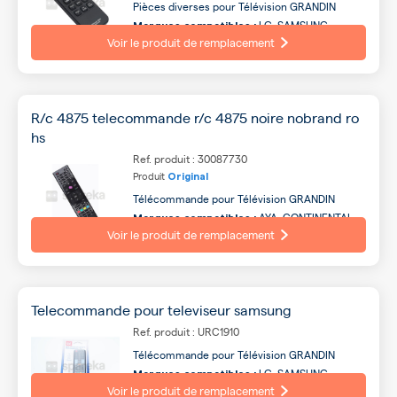
Pièces diverses pour Télévision GRANDIN
LG, SAMSUNG,
Marques compatibles :
CONTINENTAL EDISON, AYA, SABA, OCEANIC,
Voir le produit de remplacement
LISTO, PHILIPS, PANASONIC, ESSENTIEL B ...
R/c 4875 telecommande r/c 4875 noire nobrand ro
hs
Ref. produit : 30087730
Produit
Original
Télécommande pour Télévision GRANDIN
AYA, CONTINENTAL
Marques compatibles :
EDISON, OCEANIC, SABA, LISTO, HIGHONE,
Voir le produit de remplacement
QILIVE, TOSHIBA, TECHWOOD, SELECLINE ...
Telecommande pour televiseur samsung
Ref. produit : URC1910
Télécommande pour Télévision GRANDIN
LG, SAMSUNG,
Marques compatibles :
CONTINENTAL EDISON, AYA, SABA, OCEANIC,
Voir le produit de remplacement