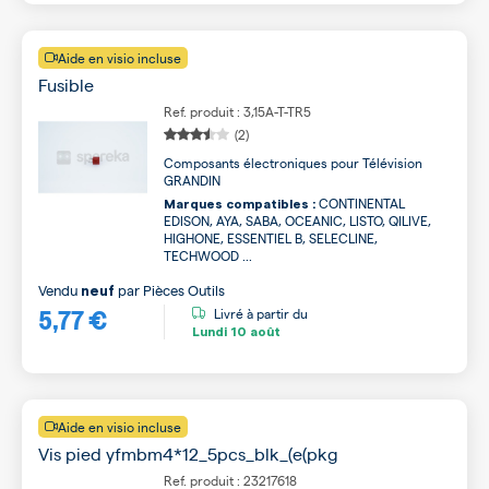
Aide en visio incluse
Fusible
Ref. produit : 3,15A-T-TR5
(2)
Composants électroniques pour Télévision
GRANDIN
CONTINENTAL
Marques compatibles :
EDISON, AYA, SABA, OCEANIC, LISTO, QILIVE,
HIGHONE, ESSENTIEL B, SELECLINE,
TECHWOOD ...
Vendu
par
Pièces Outils
neuf
5,77 €
Livré à partir du
Lundi
10 août
Aide en visio incluse
Vis pied yfmbm4*12_5pcs_blk_(e(pkg
Ref. produit : 23217618