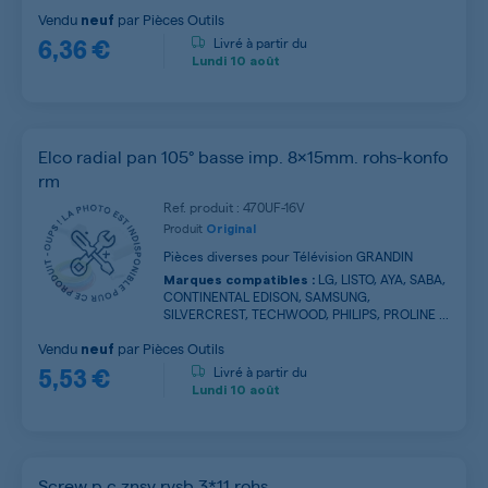
Vendu
par
Pièces Outils
neuf
6,36 €
Livré à partir du
Lundi
10 août
Elco radial pan 105° basse imp. 8x15mm. rohs-konfo
rm
Ref. produit : 470UF-16V
Produit
Original
Pièces diverses pour Télévision GRANDIN
LG, LISTO, AYA, SABA,
Marques compatibles :
CONTINENTAL EDISON, SAMSUNG,
SILVERCREST, TECHWOOD, PHILIPS, PROLINE ...
Vendu
par
Pièces Outils
neuf
5,53 €
Livré à partir du
Lundi
10 août
Screw p c znsy rysb 3*11 rohs