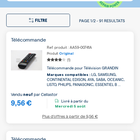
FILTRE
PAGE
1/2
-
91 RESULTATS
Télécommande
Ref. produit : AA59-00741A
Produit
Original
(1)
Télécommande pour Télévision GRANDIN
LG, SAMSUNG,
Marques compatibles :
CONTINENTAL EDISON, AYA, SABA, OCEANIC,
LISTO, PHILIPS, PANASONIC, ESSENTIEL B ...
Vendu
par
Cellastor
neuf
9,56 €
Livré à partir du
Mercredi
5 août
Plus d’offres à partir de
9,56 €
Télécommande