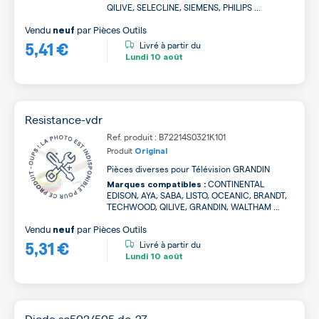
QILIVE, SELECLINE, SIEMENS, PHILIPS ...
Vendu
par
Pièces Outils
neuf
5,41 €
Livré à partir du
Lundi
10 août
Resistance-vdr
Ref. produit : B72214S0321K101
Produit
Original
Pièces diverses pour Télévision GRANDIN
CONTINENTAL
Marques compatibles :
EDISON, AYA, SABA, LISTO, OCEANIC, BRANDT,
TECHWOOD, QILIVE, GRANDIN, WALTHAM ...
Vendu
par
Pièces Outils
neuf
5,31 €
Livré à partir du
Lundi
10 août
Diode so502/505 do-27