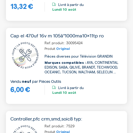
13,32 €
Livré à partir du
Lundi
10 août
Cap el 470uf 16v m 105â°1000ma10x11tp ro
Ref. produit : 30095424
Produit
Original
Pièces diverses pour Télévision GRANDIN
AYA, CONTINENTAL
Marques compatibles :
EDISON, SABA, QILIVE, BRANDT, TECHWOOD,
OCEANIC, TUCSON, WALTHAM, SELECLIN ...
Vendu
par
Pièces Outils
neuf
6,00 €
Livré à partir du
Lundi
10 août
Controller,pfc crm,smd,soic8 typ:
Ref. produit : 7529
Produit
Original