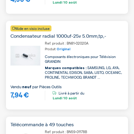
Lundi
10 août
Aide en visio incluse
Condensateur radial 1000uf-25v 5.0mm,tp,-
Ref. produit : BN81-02020A
Produit
Original
Composants électroniques pour Télévision
GRANDIN
SAMSUNG, LG, AYA,
Marques compatibles :
CONTINENTAL EDISON, SABA, LISTO, OCEANIC,
PROLINE, TECHWOOD, BRANDT ...
Vendu
par
Pièces Outils
neuf
7,94 €
Livré à partir du
Lundi
10 août
Télécommande à 49 touches
Ref. produit : BN59-01178B