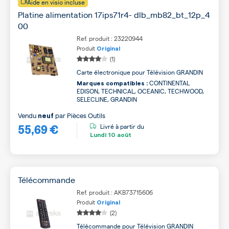
Aide en visio incluse
Platine alimentation 17ips71r4- dlb_mb82_bt_12p_4
00
Ref. produit : 23220944
Produit
Original
(1)
Carte électronique pour Télévision GRANDIN
CONTINENTAL
Marques compatibles :
EDISON, TECHNICAL, OCEANIC, TECHWOOD,
SELECLINE, GRANDIN
Vendu
par
Pièces Outils
neuf
55,69 €
Livré à partir du
Lundi
10 août
Télécommande
Ref. produit : AKB73715606
Produit
Original
(2)
Télécommande pour Télévision GRANDIN