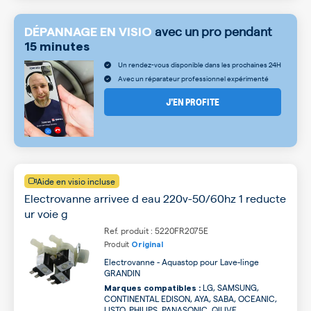
avec un pro pendant
DÉPANNAGE EN VISIO
15 minutes
Un rendez-vous disponible dans les prochaines 24H
Avec un réparateur professionnel expérimenté
J’EN PROFITE
Aide en visio incluse
Electrovanne arrivee d eau 220v-50/60hz 1 reducte
ur voie g
Ref. produit : 5220FR2075E
Produit
Original
Electrovanne - Aquastop pour Lave-linge
GRANDIN
LG, SAMSUNG,
Marques compatibles :
CONTINENTAL EDISON, AYA, SABA, OCEANIC,
LISTO, PHILIPS, PANASONIC, QILIVE ...