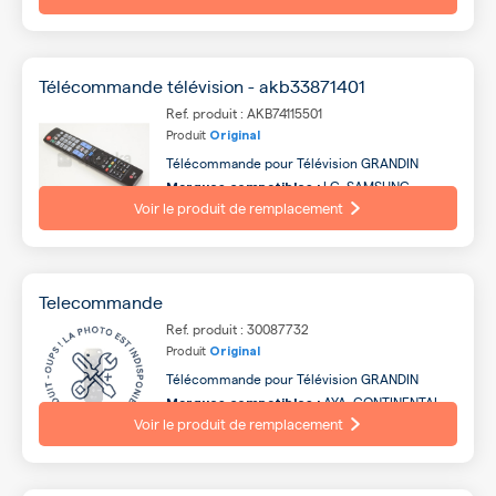
LISTO, PHILIPS, PANASONIC, ESSENTIEL B ...
Télécommande télévision - akb33871401
Ref. produit : AKB74115501
Produit
Original
Télécommande pour Télévision GRANDIN
LG, SAMSUNG,
Marques compatibles :
CONTINENTAL EDISON, AYA, SABA, OCEANIC,
Voir le produit de remplacement
LISTO, PHILIPS, PANASONIC, QILIVE ...
Telecommande
Ref. produit : 30087732
Produit
Original
Télécommande pour Télévision GRANDIN
AYA, CONTINENTAL
Marques compatibles :
EDISON, SABA, GRANDIN, TECHNICAL,
Voir le produit de remplacement
HIGHONE, LISTO, TUCSON