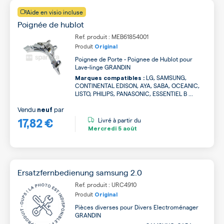
Aide en visio incluse
Poignée de hublot
Ref. produit : MEB61854001
Produit
Original
Poignee de Porte - Poignee de Hublot pour
Lave-linge GRANDIN
LG, SAMSUNG,
Marques compatibles :
CONTINENTAL EDISON, AYA, SABA, OCEANIC,
LISTO, PHILIPS, PANASONIC, ESSENTIEL B ...
Vendu
par
neuf
17,82 €
Livré à partir du
Mercredi
5 août
Ersatzfernbedienung samsung 2.0
Ref. produit : URC4910
Produit
Original
Pièces diverses pour Divers Electroménager
GRANDIN