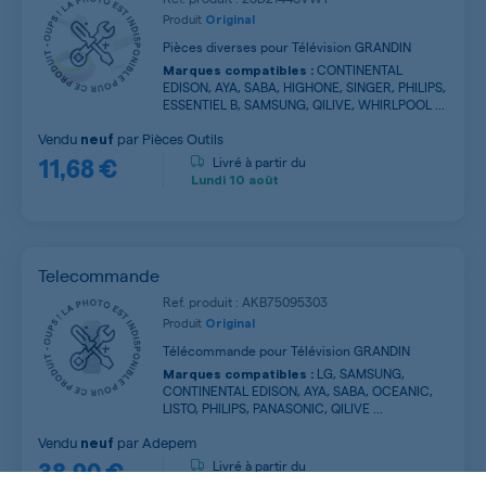
Produit
Original
Pièces diverses pour Télévision GRANDIN
CONTINENTAL
Marques compatibles :
EDISON, AYA, SABA, HIGHONE, SINGER, PHILIPS,
ESSENTIEL B, SAMSUNG, QILIVE, WHIRLPOOL ...
Vendu
par
Pièces Outils
neuf
11,68 €
Livré à partir du
Lundi
10 août
Telecommande
Ref. produit : AKB75095303
Produit
Original
Télécommande pour Télévision GRANDIN
LG, SAMSUNG,
Marques compatibles :
CONTINENTAL EDISON, AYA, SABA, OCEANIC,
LISTO, PHILIPS, PANASONIC, QILIVE ...
Vendu
par
Adepem
neuf
38,90 €
Livré à partir du
Mercredi
5 août