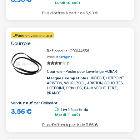
Lundi
10 août
Plus d’offres à partir de
6,90 €
Aide en visio incluse
Courroie
Ref. produit : C00144656
Produit
Original
(1)
Courroie - Poulie pour Lave-linge HOBART
INDESIT, HOTPOINT
Marques compatibles :
ARISTON, WHIRLPOOL, ARISTON, SCHOLTES,
HOTPOINT, PRIVILEG, BAUKNECHT, TERZI,
BRANDT ...
Vendu
par
Cellastor
neuf
3,56 €
Livré à partir du
Mardi
11 août
Plus d’offres à partir de
3,56 €