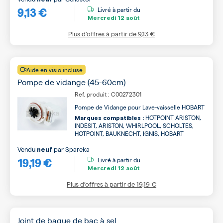
9,13 €
Livré à partir du
Mercredi
12 août
Plus d’offres à partir de
9,13 €
Aide en visio incluse
Pompe de vidange (45-60cm)
Ref. produit : C00272301
Pompe de Vidange pour Lave-vaisselle HOBART
HOTPOINT ARISTON,
Marques compatibles :
INDESIT, ARISTON, WHIRLPOOL, SCHOLTES,
HOTPOINT, BAUKNECHT, IGNIS, HOBART
Vendu
par
Spareka
neuf
19,19 €
Livré à partir du
Mercredi
12 août
Plus d’offres à partir de
19,19 €
Joint de bague de bac à sel