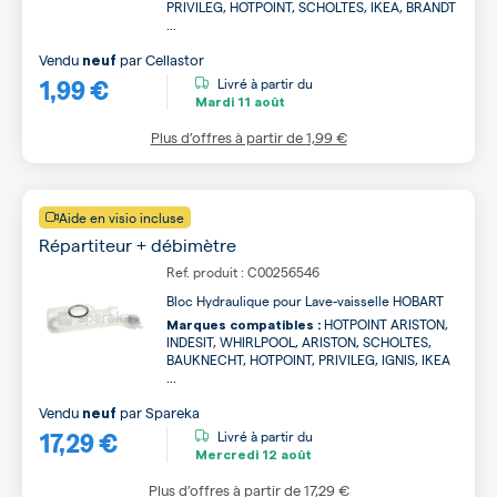
PRIVILEG, HOTPOINT, SCHOLTES, IKEA, BRANDT
...
Vendu
par
Cellastor
neuf
1,99 €
Livré à partir du
Mardi
11 août
Plus d’offres à partir de
1,99 €
Aide en visio incluse
Répartiteur + débimètre
Ref. produit : C00256546
Bloc Hydraulique pour Lave-vaisselle HOBART
HOTPOINT ARISTON,
Marques compatibles :
INDESIT, WHIRLPOOL, ARISTON, SCHOLTES,
BAUKNECHT, HOTPOINT, PRIVILEG, IGNIS, IKEA
...
Vendu
par
Spareka
neuf
17,29 €
Livré à partir du
Mercredi
12 août
Plus d’offres à partir de
17,29 €