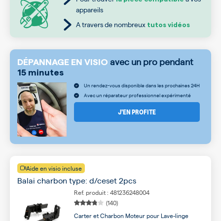
appareils
A travers de nombreux
tutos vidéos
avec un pro pendant
DÉPANNAGE EN VISIO
15 minutes
Un rendez-vous disponible dans les prochaines 24H
Avec un réparateur professionnel expérimenté
J’EN PROFITE
Aide en visio incluse
Balai charbon type: d/ceset 2pcs
Ref. produit : 481236248004
(140)
Carter et Charbon Moteur pour Lave-linge