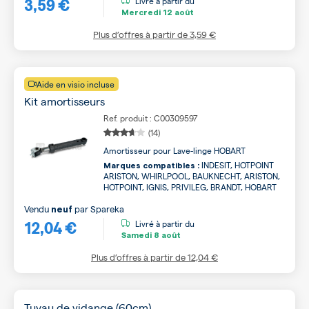
3,59 €
Livré à partir du
Mercredi
12 août
Plus d’offres à partir de
3,59 €
Aide en visio incluse
Kit amortisseurs
Ref. produit : C00309597
(14)
Amortisseur pour Lave-linge HOBART
INDESIT, HOTPOINT
Marques compatibles :
ARISTON, WHIRLPOOL, BAUKNECHT, ARISTON,
HOTPOINT, IGNIS, PRIVILEG, BRANDT, HOBART
Vendu
par
Spareka
neuf
12,04 €
Livré à partir du
Samedi
8 août
Plus d’offres à partir de
12,04 €
Tuyau de vidange (60cm)