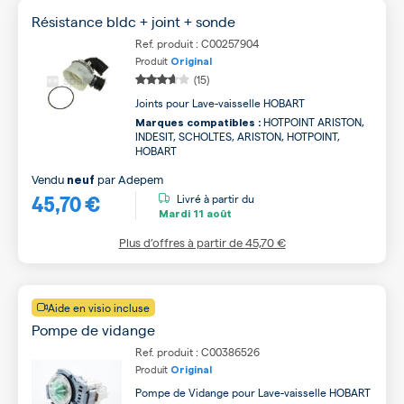
Résistance bldc + joint + sonde
Ref. produit : C00257904
Produit
Original
(15)
Joints pour Lave-vaisselle HOBART
HOTPOINT ARISTON,
Marques compatibles :
INDESIT, SCHOLTES, ARISTON, HOTPOINT,
HOBART
Vendu
par
Adepem
neuf
45,70 €
Livré à partir du
Mardi
11 août
Plus d’offres à partir de
45,70 €
Aide en visio incluse
Pompe de vidange
Ref. produit : C00386526
Produit
Original
Pompe de Vidange pour Lave-vaisselle HOBART