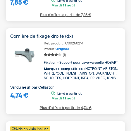
7,85 €
Livré à partir du
Mardi
11 août
Plus d’offres à partir de
7,85 €
Cornière de fixage droite (dx)
Ref. produit : C00260214
Produit
Original
(1)
Fixation - Support pour Lave-vaisselle HOBART
HOTPOINT ARISTON,
Marques compatibles :
WHIRLPOOL, INDESIT, ARISTON, BAUKNECHT,
SCHOLTES, HOTPOINT, IKEA, PRIVILEG, IGNIS ...
Vendu
par
Cellastor
neuf
4,74 €
Livré à partir du
Mardi
11 août
Plus d’offres à partir de
4,74 €
Aide en visio incluse