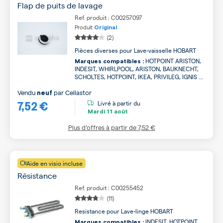
Flap de puits de lavage
Ref. produit : C00257097
Produit
Original
(2)
Pièces diverses pour Lave-vaisselle HOBART
HOTPOINT ARISTON,
Marques compatibles :
INDESIT, WHIRLPOOL, ARISTON, BAUKNECHT,
SCHOLTES, HOTPOINT, IKEA, PRIVILEG, IGNIS ...
Vendu
par
Cellastor
neuf
7,52 €
Livré à partir du
Mardi
11 août
Plus d’offres à partir de
7,52 €
Aide en visio incluse
Résistance
Ref. produit : C00255452
(11)
Resistance pour Lave-linge HOBART
INDESIT, HOTPOINT
Marques compatibles :