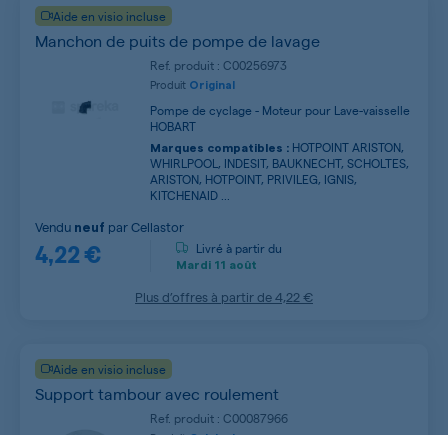
Aide en visio incluse
Manchon de puits de pompe de lavage
Ref. produit : C00256973
Produit
Original
Pompe de cyclage - Moteur pour Lave-vaisselle
HOBART
HOTPOINT ARISTON,
Marques compatibles :
WHIRLPOOL, INDESIT, BAUKNECHT, SCHOLTES,
ARISTON, HOTPOINT, PRIVILEG, IGNIS,
KITCHENAID ...
Vendu
par
Cellastor
neuf
4,22 €
Livré à partir du
Mardi
11 août
Plus d’offres à partir de
4,22 €
Aide en visio incluse
Support tambour avec roulement
Ref. produit : C00087966
Produit
Original