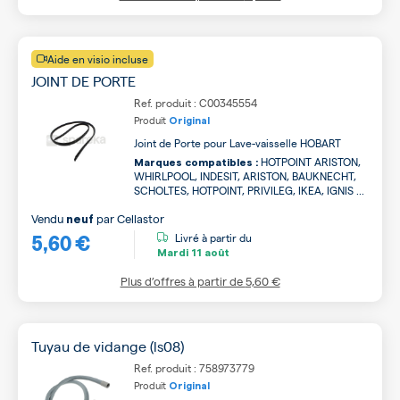
Aide en visio incluse
JOINT DE PORTE
Ref. produit : C00345554
Produit
Original
Joint de Porte pour Lave-vaisselle HOBART
HOTPOINT ARISTON,
Marques compatibles :
WHIRLPOOL, INDESIT, ARISTON, BAUKNECHT,
SCHOLTES, HOTPOINT, PRIVILEG, IKEA, IGNIS ...
Vendu
par
Cellastor
neuf
5,60 €
Livré à partir du
Mardi
11 août
Plus d’offres à partir de
5,60 €
Tuyau de vidange (ls08)
Ref. produit : 758973779
Produit
Original