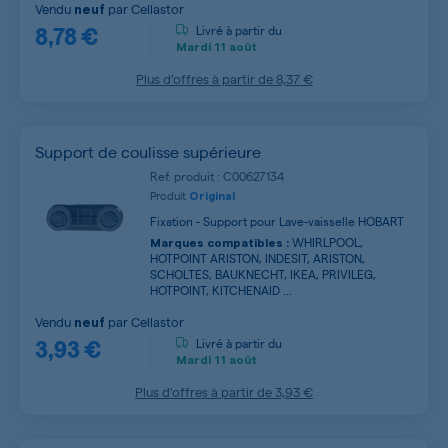
Vendu
par
Cellastor
neuf
8,78 €
Livré à partir du
Mardi
11 août
Plus d’offres à partir de
8,37 €
Support de coulisse supérieure
Ref. produit : C00627134
Produit
Original
Fixation - Support pour Lave-vaisselle HOBART
WHIRLPOOL,
Marques compatibles :
HOTPOINT ARISTON, INDESIT, ARISTON,
SCHOLTES, BAUKNECHT, IKEA, PRIVILEG,
HOTPOINT, KITCHENAID ...
Vendu
par
Cellastor
neuf
3,93 €
Livré à partir du
Mardi
11 août
Plus d’offres à partir de
3,93 €