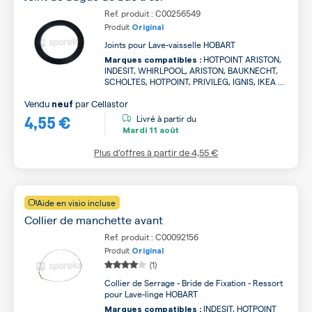
Ref. produit : C00256549
Produit
Original
Joints pour Lave-vaisselle HOBART
HOTPOINT ARISTON,
Marques compatibles :
INDESIT, WHIRLPOOL, ARISTON, BAUKNECHT,
SCHOLTES, HOTPOINT, PRIVILEG, IGNIS, IKEA ...
Vendu
par
Cellastor
neuf
4,55 €
Livré à partir du
Mardi
11 août
Plus d’offres à partir de
4,55 €
Aide en visio incluse
Collier de manchette avant
Ref. produit : C00092156
Produit
Original
(1)
Collier de Serrage - Bride de Fixation - Ressort
pour Lave-linge HOBART
INDESIT, HOTPOINT
Marques compatibles :