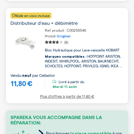
Aide en visio incluse
Distributeur d'eau + débimètre
Ref. produit : C00256546
Produit
Original
(8)
Bloc Hydraulique pour Lave-vaisselle HOBART
HOTPOINT ARISTON,
Marques compatibles :
INDESIT, WHIRLPOOL, ARISTON, BAUKNECHT,
SCHOLTES, HOTPOINT, PRIVILEG, IGNIS, IKEA ...
Vendu
par
Cellastor
neuf
11,80 €
Livré à partir du
Mardi
11 août
Plus d’offres à partir de
11,80 €
SPAREKA VOUS ACCOMPAGNE DANS LA
RÉPARATION:
Pour trouver
à vos
la piece compatible