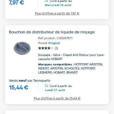
7,97 €
Livré à partir du
Mercredi
12 août
Plus d’offres à partir de
7,97 €
Bouchon de distributeur de liquide de rinçage
Ref. produit : C00287671
Produit
Original
(3)
Soupape - Valve - Clapet Anti Retour pour Lave-
vaisselle HOBART
HOTPOINT ARISTON,
Marques compatibles :
INDESIT, ARISTON, SCHOLTES, HOTPOINT,
LIEBHERR, HOBART, BRANDT
Vendu
par
Tecnoparts
neuf
15,44 €
Livré à partir du
Lundi
17 août
Plus d’offres à partir de
15,44 €