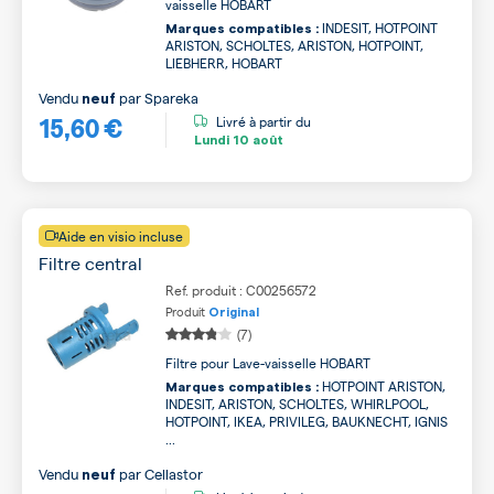
vaisselle HOBART
INDESIT, HOTPOINT
Marques compatibles :
ARISTON, SCHOLTES, ARISTON, HOTPOINT,
LIEBHERR, HOBART
Vendu
par
Spareka
neuf
15,60 €
Livré à partir du
Lundi
10 août
Aide en visio incluse
Filtre central
Ref. produit : C00256572
Produit
Original
(7)
Filtre pour Lave-vaisselle HOBART
HOTPOINT ARISTON,
Marques compatibles :
INDESIT, ARISTON, SCHOLTES, WHIRLPOOL,
HOTPOINT, IKEA, PRIVILEG, BAUKNECHT, IGNIS
...
Vendu
par
Cellastor
neuf