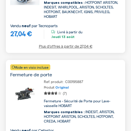
HOTPOINT ARISTON,
Marques compatibles :
INDESIT, WHIRLPOOL, ARISTON, SCHOLTES,
HOTPOINT, BAUKNECHT, IGNIS, PRIVILEG,
HOBART
Vendu
par
Tecnoparts
neuf
27,04 €
Livré à partir du
Jeudi
13 août
Plus d’offres à partir de
27,04 €
Aide en visio incluse
Fermeture de porte
Ref. produit : C00195887
Produit
Original
(7)
Fermeture - Sécurité de Porte pour Lave-
vaisselle HOBART
INDESIT, ARISTON,
Marques compatibles :
HOTPOINT ARISTON, SCHOLTES, HOTPOINT,
CREDA, HOBART
Vendu
par
Cellastor
neuf