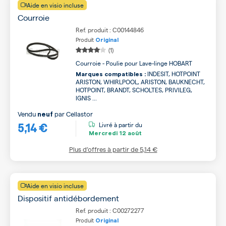
Aide en visio incluse
Courroie
Ref. produit : C00144846
Produit
Original
(1)
Courroie - Poulie pour Lave-linge HOBART
INDESIT, HOTPOINT
Marques compatibles :
ARISTON, WHIRLPOOL, ARISTON, BAUKNECHT,
HOTPOINT, BRANDT, SCHOLTES, PRIVILEG,
IGNIS ...
Vendu
par
Cellastor
neuf
5,14 €
Livré à partir du
Mercredi
12 août
Plus d’offres à partir de
5,14 €
Aide en visio incluse
Dispositif antidébordement
Ref. produit : C00272277
Produit
Original