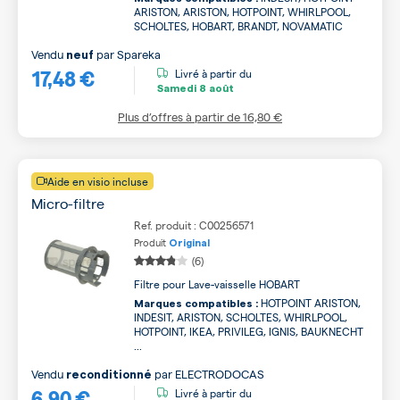
ARISTON, ARISTON, HOTPOINT, WHIRLPOOL,
SCHOLTES, HOBART, BRANDT, NOVAMATIC
Vendu
par
Spareka
neuf
17,48 €
Livré à partir du
Samedi
8 août
Plus d’offres à partir de
16,80 €
Aide en visio incluse
Micro-filtre
Ref. produit : C00256571
Produit
Original
(6)
Filtre pour Lave-vaisselle HOBART
HOTPOINT ARISTON,
Marques compatibles :
INDESIT, ARISTON, SCHOLTES, WHIRLPOOL,
HOTPOINT, IKEA, PRIVILEG, IGNIS, BAUKNECHT
...
Vendu
par
ELECTRODOCAS
reconditionné
6,90 €
Livré à partir du