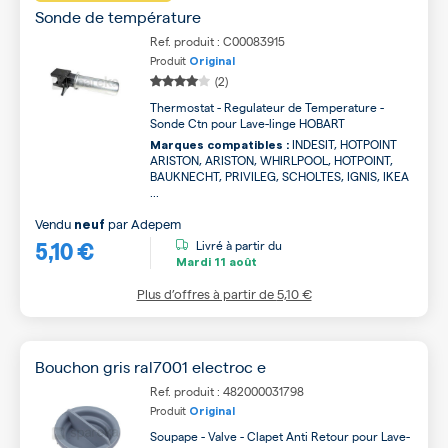
Sonde de température
Ref. produit : C00083915
Produit
Original
(2)
Thermostat - Regulateur de Temperature -
Sonde Ctn pour Lave-linge HOBART
INDESIT, HOTPOINT
Marques compatibles :
ARISTON, ARISTON, WHIRLPOOL, HOTPOINT,
BAUKNECHT, PRIVILEG, SCHOLTES, IGNIS, IKEA
...
Vendu
par
Adepem
neuf
5,10 €
Livré à partir du
Mardi
11 août
Plus d’offres à partir de
5,10 €
Bouchon gris ral7001 electroc e
Ref. produit : 482000031798
Produit
Original
Soupape - Valve - Clapet Anti Retour pour Lave-