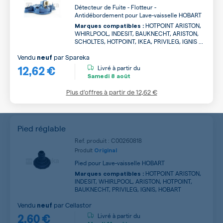
Détecteur de Fuite - Flotteur -
Antidébordement pour Lave-vaisselle HOBART
HOTPOINT ARISTON,
Marques compatibles :
WHIRLPOOL, INDESIT, BAUKNECHT, ARISTON,
SCHOLTES, HOTPOINT, IKEA, PRIVILEG, IGNIS ...
Vendu
par
Spareka
neuf
12,62 €
Livré à partir du
Samedi
8 août
Plus d’offres à partir de
12,62 €
Pied réglable
Ref. produit : C00260818
Produit
Original
Pied pour Lave-vaisselle HOBART
HOTPOINT ARISTON,
Marques compatibles :
INDESIT, WHIRLPOOL, ARISTON, HOTPOINT,
BAUKNECHT, PRIVILEG, IGNIS, HOBART
Vendu
par
Cellastor
neuf
2,60 €
Livré à partir du