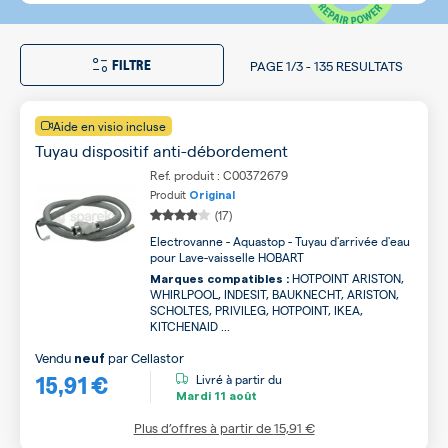
FILTRE
PAGE
1/3
-
135 RESULTATS
Aide en visio incluse
Tuyau dispositif anti-débordement
Ref. produit : C00372679
Produit
Original
(17)
Electrovanne - Aquastop - Tuyau d'arrivée d'eau
pour Lave-vaisselle HOBART
HOTPOINT ARISTON,
Marques compatibles :
WHIRLPOOL, INDESIT, BAUKNECHT, ARISTON,
SCHOLTES, PRIVILEG, HOTPOINT, IKEA,
KITCHENAID ...
Vendu
par
Cellastor
neuf
15,91 €
Livré à partir du
Mardi
11 août
Plus d’offres à partir de
15,91 €