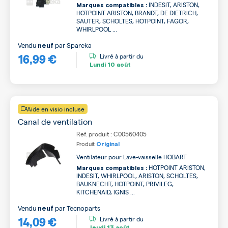
INDESIT, ARISTON,
Marques compatibles :
HOTPOINT ARISTON, BRANDT, DE DIETRICH,
SAUTER, SCHOLTES, HOTPOINT, FAGOR,
WHIRLPOOL ...
Vendu
par
Spareka
neuf
16,99 €
Livré à partir du
Lundi
10 août
Aide en visio incluse
Canal de ventilation
Ref. produit : C00560405
Produit
Original
Ventilateur pour Lave-vaisselle HOBART
HOTPOINT ARISTON,
Marques compatibles :
INDESIT, WHIRLPOOL, ARISTON, SCHOLTES,
BAUKNECHT, HOTPOINT, PRIVILEG,
KITCHENAID, IGNIS ...
Vendu
par
Tecnoparts
neuf
14,09 €
Livré à partir du
Jeudi
13 août