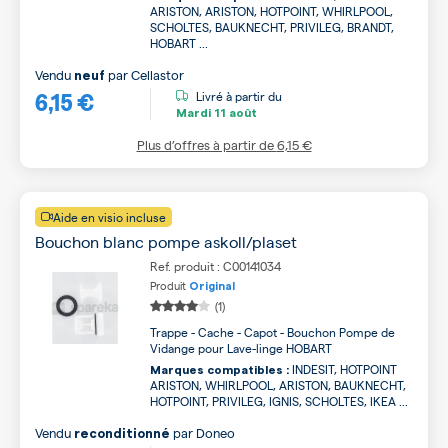
ARISTON, ARISTON, HOTPOINT, WHIRLPOOL,
SCHOLTES, BAUKNECHT, PRIVILEG, BRANDT,
HOBART ...
Vendu
par
Cellastor
neuf
6,15 €
Livré à partir du
Mardi
11 août
Plus d’offres à partir de
6,15 €
Aide en visio incluse
Bouchon blanc pompe askoll/plaset
Ref. produit : C00141034
Produit
Original
(1)
Trappe - Cache - Capot - Bouchon Pompe de
Vidange pour Lave-linge HOBART
INDESIT, HOTPOINT
Marques compatibles :
ARISTON, WHIRLPOOL, ARISTON, BAUKNECHT,
HOTPOINT, PRIVILEG, IGNIS, SCHOLTES, IKEA ...
Vendu
par
Doneo
reconditionné