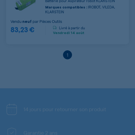
Batterie pour Aspirateur robot KLARSTEIN
IROBOT, VILEDA,
Marques compatibles :
KLARSTEIN
Vendu
par
Pièces Outils
neuf
83,23 €
Livré à partir du
Vendredi
14 août
1
14 jours pour retourner son produit
Garantie 2 ans