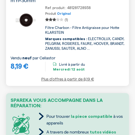
m h=30mm
Ref. produit : 481281728938
Produit
Original
(1)
Filtre Charbon - Filtre Antigraisse pour Hotte
KLARSTEIN
ELECTROLUX, CANDY,
Marques compatibles :
PELGRIM, ROSIERES, FAURE, HOOVER, BRANDT,
ZANUSSI, SAUTER, ALNO ...
Vendu
par
Cellastor
neuf
8,19 €
Livré à partir du
Mercredi
12 août
Plus d’offres à partir de
8,19 €
SPAREKA VOUS ACCOMPAGNE DANS LA
RÉPARATION:
Pour trouver
à vos
la piece compatible
appareils
A travers de nombreux
tutos vidéos