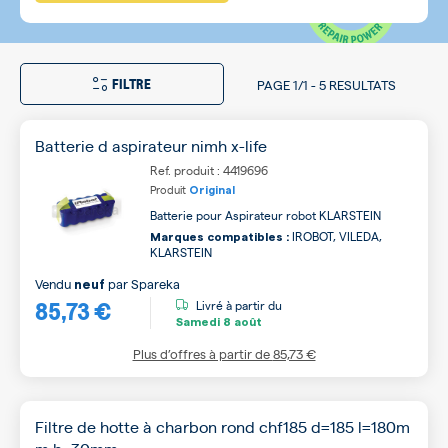
FILTRE
PAGE
1/1
-
5 RESULTATS
Batterie d aspirateur nimh x-life
Ref. produit : 4419696
Produit
Original
Batterie pour Aspirateur robot KLARSTEIN
IROBOT, VILEDA,
Marques compatibles :
KLARSTEIN
Vendu
par
Spareka
neuf
85,73 €
Livré à partir du
Samedi
8 août
Plus d’offres à partir de
85,73 €
Filtre de hotte à charbon rond chf185 d=185 l=180m