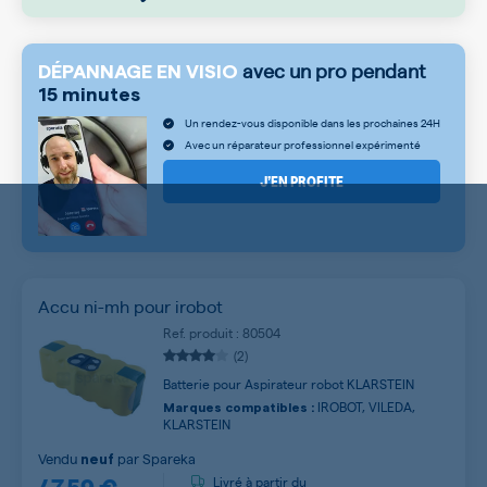
avec un pro pendant
DÉPANNAGE EN VISIO
15 minutes
Un rendez-vous disponible dans les prochaines 24H
Avec un réparateur professionnel expérimenté
J’EN PROFITE
Accu ni-mh pour irobot
Ref. produit : 80504
(2)
Batterie pour Aspirateur robot KLARSTEIN
IROBOT, VILEDA,
Marques compatibles :
KLARSTEIN
Vendu
par
Spareka
neuf
47,59 €
Livré à partir du