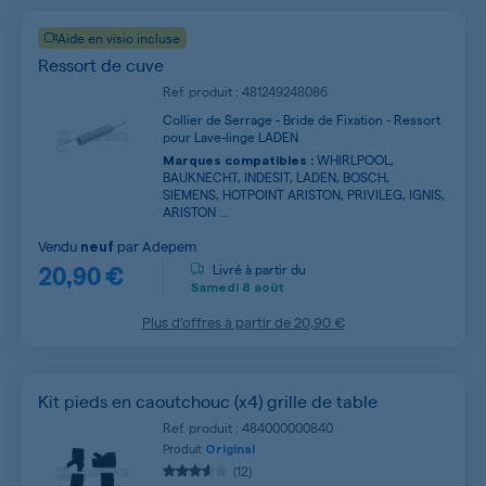
Aide en visio incluse
Ressort de cuve
Ref. produit : 481249248086
Collier de Serrage - Bride de Fixation - Ressort
pour Lave-linge LADEN
WHIRLPOOL,
Marques compatibles :
BAUKNECHT, INDESIT, LADEN, BOSCH,
SIEMENS, HOTPOINT ARISTON, PRIVILEG, IGNIS,
ARISTON ...
Vendu
par
Adepem
neuf
20,90 €
Livré à partir du
Samedi
8 août
Plus d’offres à partir de
20,90 €
Kit pieds en caoutchouc (x4) grille de table
Ref. produit : 484000000840
Produit
Original
(12)