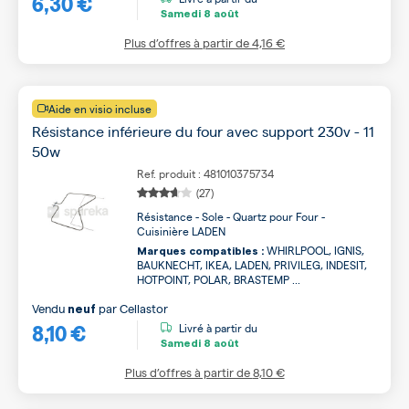
6,30 €
Samedi
8 août
Plus d’offres à partir de
4,16 €
Aide en visio incluse
Résistance inférieure du four avec support 230v - 11
50w
Ref. produit : 481010375734
(27)
Résistance - Sole - Quartz pour Four -
Cuisinière LADEN
WHIRLPOOL, IGNIS,
Marques compatibles :
BAUKNECHT, IKEA, LADEN, PRIVILEG, INDESIT,
HOTPOINT, POLAR, BRASTEMP ...
Vendu
par
Cellastor
neuf
8,10 €
Livré à partir du
Samedi
8 août
Plus d’offres à partir de
8,10 €