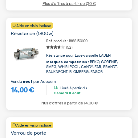
Plus d’offres à partir de
7,10 €
Aide en visio incluse
Résistance (1800w)
Ref. produit : 1888150100
(52)
Résistance pour Lave-vaisselle LADEN
BEKO, GORENJE,
Marques compatibles :
SMEG, WHIRLPOOL, CANDY, FAR, BRANDT,
BAUKNECHT, BLOMBERG, FAGOR ...
Vendu
par
Adepem
neuf
14,00 €
Livré à partir du
Samedi
8 août
Plus d’offres à partir de
14,00 €
Aide en visio incluse
Verrou de porte