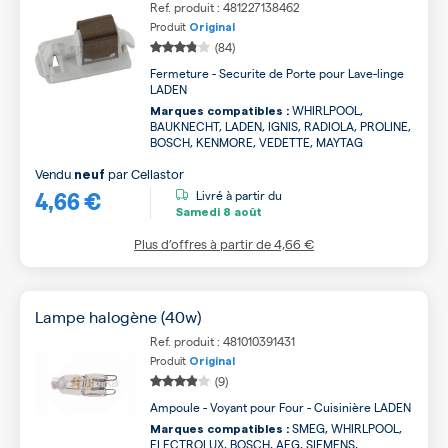
Ref. produit : 481227138462
Produit
Original
(84)
Fermeture - Securite de Porte pour Lave-linge
LADEN
WHIRLPOOL,
Marques compatibles :
BAUKNECHT, LADEN, IGNIS, RADIOLA, PROLINE,
BOSCH, KENMORE, VEDETTE, MAYTAG
Vendu
par
Cellastor
neuf
4,66 €
Livré à partir du
Samedi
8 août
Plus d’offres à partir de
4,66 €
Lampe halogène (40w)
Ref. produit : 481010391431
Produit
Original
(9)
Ampoule - Voyant pour Four - Cuisinière LADEN
SMEG, WHIRLPOOL,
Marques compatibles :
ELECTROLUX, BOSCH, AEG, SIEMENS,