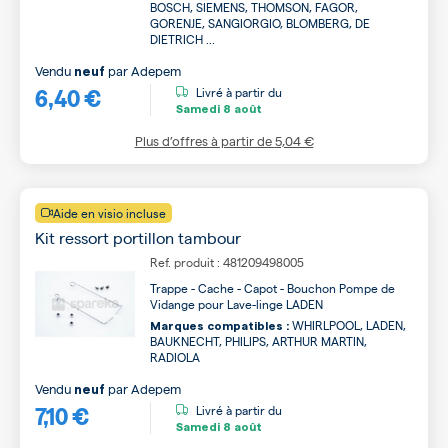
BOSCH, SIEMENS, THOMSON, FAGOR,
GORENJE, SANGIORGIO, BLOMBERG, DE
DIETRICH ...
Vendu
par
Adepem
neuf
6,40 €
Livré à partir du
Samedi
8 août
Plus d’offres à partir de
5,04 €
Aide en visio incluse
Kit ressort portillon tambour
Ref. produit : 481209498005
Trappe - Cache - Capot - Bouchon Pompe de
Vidange pour Lave-linge LADEN
WHIRLPOOL, LADEN,
Marques compatibles :
BAUKNECHT, PHILIPS, ARTHUR MARTIN,
RADIOLA
Vendu
par
Adepem
neuf
7,10 €
Livré à partir du
Samedi
8 août