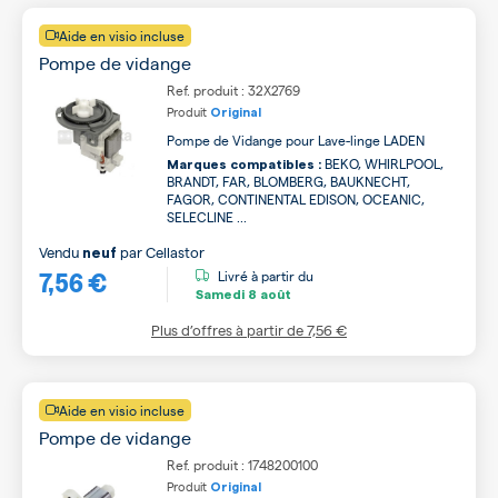
Aide en visio incluse
Pompe de vidange
Ref. produit : 32X2769
Produit
Original
Pompe de Vidange pour Lave-linge LADEN
BEKO, WHIRLPOOL,
Marques compatibles :
BRANDT, FAR, BLOMBERG, BAUKNECHT,
FAGOR, CONTINENTAL EDISON, OCEANIC,
SELECLINE ...
Vendu
par
Cellastor
neuf
7,56 €
Livré à partir du
Samedi
8 août
Plus d’offres à partir de
7,56 €
Aide en visio incluse
Pompe de vidange
Ref. produit : 1748200100
Produit
Original