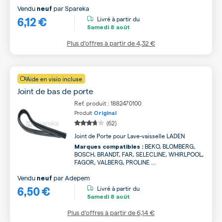
Vendu
par
Spareka
neuf
6,12 €
Livré à partir du
Samedi
8 août
Plus d’offres à partir de
4,32 €
Aide en visio incluse
Joint de bas de porte
Ref. produit : 1882470100
Produit
Original
(62)
Joint de Porte pour Lave-vaisselle LADEN
BEKO, BLOMBERG,
Marques compatibles :
BOSCH, BRANDT, FAR, SELECLINE, WHIRLPOOL,
FAGOR, VALBERG, PROLINE ...
Vendu
par
Adepem
neuf
6,50 €
Livré à partir du
Samedi
8 août
Plus d’offres à partir de
6,14 €