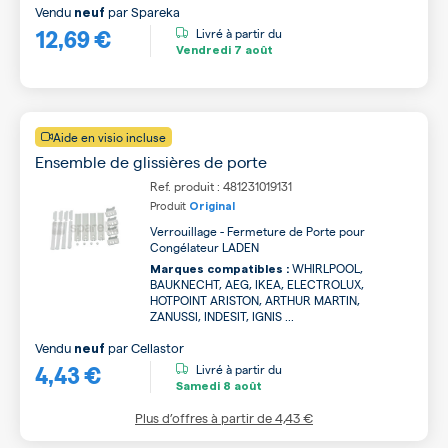
Vendu
par
Spareka
neuf
12,69 €
Livré à partir du
Vendredi
7 août
Aide en visio incluse
Ensemble de glissières de porte
Ref. produit : 481231019131
Produit
Original
Verrouillage - Fermeture de Porte pour
Congélateur LADEN
WHIRLPOOL,
Marques compatibles :
BAUKNECHT, AEG, IKEA, ELECTROLUX,
HOTPOINT ARISTON, ARTHUR MARTIN,
ZANUSSI, INDESIT, IGNIS ...
Vendu
par
Cellastor
neuf
4,43 €
Livré à partir du
Samedi
8 août
Plus d’offres à partir de
4,43 €