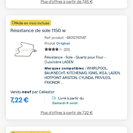
Plus d’offres à partir de
7,45 €
Aide en visio incluse
Résistance de sole 1150 w
Ref. produit : 480121101147
Produit
Original
(20)
Résistance - Sole - Quartz pour Four -
Cuisinière LADEN
WHIRLPOOL,
Marques compatibles :
BAUKNECHT, KITCHENAID, IGNIS, IKEA, LADEN,
HOTPOINT ARISTON, CYLINDA, PRIVILEG,
FRIONOR ...
Vendu
par
Cellastor
neuf
7,22 €
Livré à partir du
Samedi
8 août
Plus d’offres à partir de
7,22 €