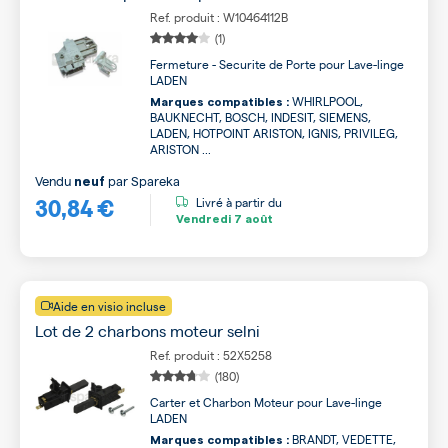
Ref. produit : W10464112B
(1)
Fermeture - Securite de Porte pour Lave-linge
LADEN
WHIRLPOOL,
Marques compatibles :
BAUKNECHT, BOSCH, INDESIT, SIEMENS,
LADEN, HOTPOINT ARISTON, IGNIS, PRIVILEG,
ARISTON ...
Vendu
par
Spareka
neuf
30,84 €
Livré à partir du
Vendredi
7 août
Aide en visio incluse
Lot de 2 charbons moteur selni
Ref. produit : 52X5258
(180)
Carter et Charbon Moteur pour Lave-linge
LADEN
BRANDT, VEDETTE,
Marques compatibles :