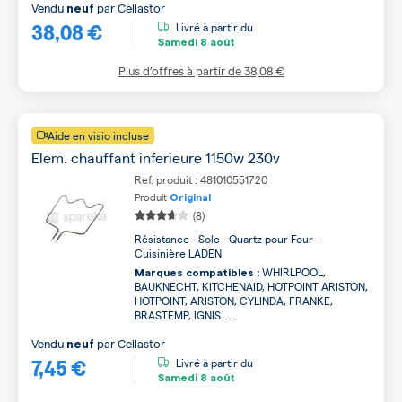
Vendu
par
Cellastor
neuf
38,08 €
Livré à partir du
Samedi
8 août
Plus d’offres à partir de
38,08 €
Aide en visio incluse
Elem. chauffant inferieure 1150w 230v
Ref. produit : 481010551720
Produit
Original
(8)
Résistance - Sole - Quartz pour Four -
Cuisinière LADEN
WHIRLPOOL,
Marques compatibles :
BAUKNECHT, KITCHENAID, HOTPOINT ARISTON,
HOTPOINT, ARISTON, CYLINDA, FRANKE,
BRASTEMP, IGNIS ...
Vendu
par
Cellastor
neuf
7,45 €
Livré à partir du
Samedi
8 août