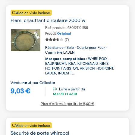
Aide en visio incluse
Elem. chauffant circulaire 2000 w
Ref. produit : 480121101186
Produit
Original
(7)
Résistance - Sole - Quartz pour Four -
Cuisinière LADEN
WHIRLPOOL,
Marques compatibles :
BAUKNECHT, IKEA, KITCHENAID, IGNIS,
HOTPOINT ARISTON, ARISTON, HOTPOINT,
LADEN, INDESIT ...
Vendu
par
Cellastor
neuf
9,03 €
Livré à partir du
Mardi
11 août
Plus d’offres à partir de
8,40 €
Aide en visio incluse
Sécurité de porte whirpool