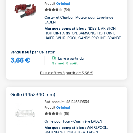
Produit
Original
(34)
Carter et Charbon Moteur pour Lave-linge
LADEN
INDESIT, ARISTON,
Marques compatibles :
HOTPOINT ARISTON, SAMSUNG, HOTPOINT,
HAIER, WHIRLPOOL, CANDY, PROLINE, BRANDT
...
Vendu
par
Cellastor
neuf
3,66 €
Livré à partir du
Samedi
8 août
Plus d’offres à partir de
3,66 €
Grille (445x340 mm)
Ref. produit : 481245819334
Produit
Original
(15)
Grille pour Four - Cuisinière LADEN
WHIRLPOOL,
Marques compatibles :
BAUKNECHT, IGNIS, IKEA, LADEN,