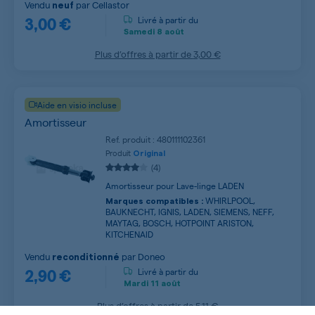
Vendu
par
Cellastor
neuf
3,00 €
Livré à partir du
Samedi
8 août
Plus d’offres à partir de
3,00 €
Aide en visio incluse
Amortisseur
Ref. produit : 480111102361
Produit
Original
(4)
Amortisseur pour Lave-linge LADEN
WHIRLPOOL,
Marques compatibles :
BAUKNECHT, IGNIS, LADEN, SIEMENS, NEFF,
MAYTAG, BOSCH, HOTPOINT ARISTON,
KITCHENAID
Vendu
par
Doneo
reconditionné
2,90 €
Livré à partir du
Mardi
11 août
Plus d’offres à partir de
5,11 €