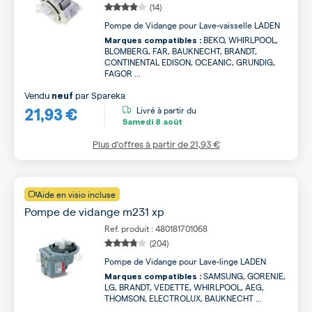
(14)
Pompe de Vidange pour Lave-vaisselle LADEN
BEKO, WHIRLPOOL,
Marques compatibles :
BLOMBERG, FAR, BAUKNECHT, BRANDT,
CONTINENTAL EDISON, OCEANIC, GRUNDIG,
FAGOR ...
Vendu
par
Spareka
neuf
21,93 €
Livré à partir du
Samedi
8 août
Plus d’offres à partir de
21,93 €
Aide en visio incluse
Pompe de vidange m231 xp
Ref. produit : 480181701068
(204)
Pompe de Vidange pour Lave-linge LADEN
SAMSUNG, GORENJE,
Marques compatibles :
LG, BRANDT, VEDETTE, WHIRLPOOL, AEG,
THOMSON, ELECTROLUX, BAUKNECHT ...