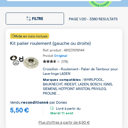
FILTRE
PAGE
1/20
-
3380 RESULTATS
Aide en visio incluse
Kit palier roulement (gauche ou droite)
Ref. produit : 481231019144
Produit
Original
(178)
Croisillon - Roulement - Palier de Tambour pour
Lave-linge LADEN
WHIRLPOOL,
Marques compatibles :
BAUKNECHT, INDESIT, LADEN, BOSCH, IGNIS,
SIEMENS, HOTPOINT ARISTON, PRIVILEG,
PROLINE ...
Vendu
par
Doneo
reconditionné
5,50 €
Livré à partir du
Mardi
11 août
Plus d’offres à partir de
8,90 €