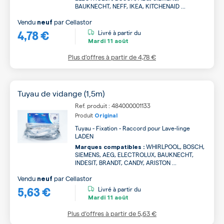
BAUKNECHT, NEFF, IKEA, KITCHENAID ...
Vendu
par
Cellastor
neuf
4,78 €
Livré à partir du
Mardi
11 août
Plus d’offres à partir de
4,78 €
Tuyau de vidange (1,5m)
Ref. produit : 484000001133
Produit
Original
Tuyau - Fixation - Raccord pour Lave-linge
LADEN
WHIRLPOOL, BOSCH,
Marques compatibles :
SIEMENS, AEG, ELECTROLUX, BAUKNECHT,
INDESIT, BRANDT, CANDY, ARISTON ...
Vendu
par
Cellastor
neuf
5,63 €
Livré à partir du
Mardi
11 août
Plus d’offres à partir de
5,63 €