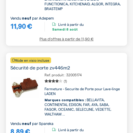
FUNCTIONICA, KITCHENAID, ALGOR, INTEGRA,
BRASTEMP
Vendu
par
Adepem
neuf
11,90 €
Livré à partir du
Samedi
8 août
Plus d’offres à partir de
11,90 €
Aide en visio incluse
Sécurité de porte zv446m2
Ref. produit : 32005174
(1)
Fermeture - Securite de Porte pour Lave-linge
LADEN
BELLAVITA,
Marques compatibles :
CONTINENTAL EDISON, FAR, AYA, SABA,
FAGOR, OCEANIC, SELECLINE, VEDETTE,
WALTHAM ...
Vendu
par
Spareka
neuf
8,89 €
Livré à partir du