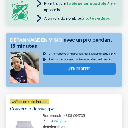
Pour trouver
à vos
la piece compatible
appareils
A travers de nombreux
tutos vidéos
avec un pro pendant
DÉPANNAGE EN VISIO
15 minutes
Un rendez-vous disponible dans les prochaines 24H
Avec un réparateur professionnel expérimenté
J’EN PROFITE
Aide en visio incluse
Couvercle dessus gw
Ref. produit : 481011094705
Produit
Original
(20)