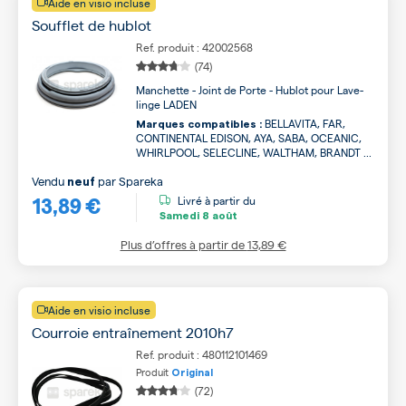
Aide en visio incluse
Soufflet de hublot
Ref. produit : 42002568
(74)
Manchette - Joint de Porte - Hublot pour Lave-
linge LADEN
BELLAVITA, FAR,
Marques compatibles :
CONTINENTAL EDISON, AYA, SABA, OCEANIC,
WHIRLPOOL, SELECLINE, WALTHAM, BRANDT ...
Vendu
par
Spareka
neuf
13,89 €
Livré à partir du
Samedi
8 août
Plus d’offres à partir de
13,89 €
Aide en visio incluse
Courroie entraînement 2010h7
Ref. produit : 480112101469
Produit
Original
(72)