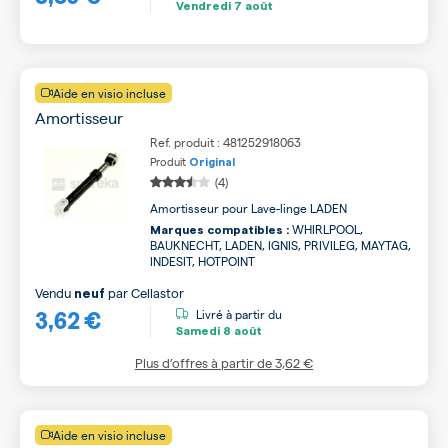
Vendredi
7 août
Aide en visio incluse
Amortisseur
Ref. produit : 481252918063
Produit
Original
(4)
Amortisseur pour Lave-linge LADEN
WHIRLPOOL,
Marques compatibles :
BAUKNECHT, LADEN, IGNIS, PRIVILEG, MAYTAG,
INDESIT, HOTPOINT
Vendu
par
Cellastor
neuf
3,62 €
Livré à partir du
Samedi
8 août
Plus d’offres à partir de
3,62 €
Aide en visio incluse