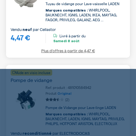
Tuyau de vidange pour Lave-vaisselle LADEN
WHIRLPOOL,
Marques compatibles :
BAUKNECHT, IGNIS, LADEN, IKEA, MAYTAG,
FAGOR, PRIVILEG, GALANZ, AEG ...
Vendu
par
Cellastor
neuf
4,47 €
Livré à partir du
Samedi
8 août
Plus d’offres à partir de
4,47 €
Aide en visio incluse
Pompe de vidange
Ref. produit : 481010584942
Produit
Original
(2)
Pompe de Vidange pour Lave-linge LADEN
WHIRLPOOL,
Marques compatibles :
BAUKNECHT, LADEN, IGNIS, MAYTAG, PRIVILEG,
PHILIPS, HOTPOINT ARISTON, ELECTROLUX
Vendu
par
ELECTRODOCAS
reconditionné