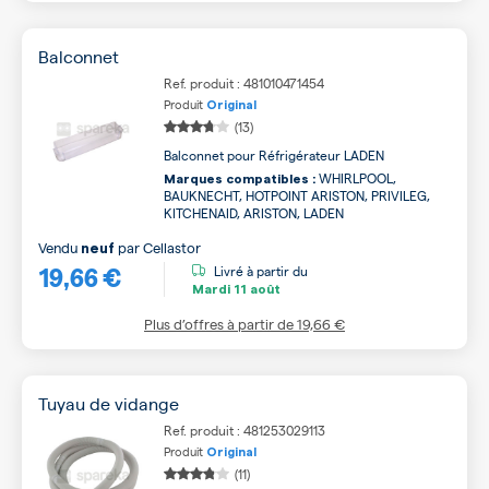
Balconnet
Ref. produit : 481010471454
Produit
Original
(13)
Balconnet pour Réfrigérateur LADEN
WHIRLPOOL,
Marques compatibles :
BAUKNECHT, HOTPOINT ARISTON, PRIVILEG,
KITCHENAID, ARISTON, LADEN
Vendu
par
Cellastor
neuf
19,66 €
Livré à partir du
Mardi
11 août
Plus d’offres à partir de
19,66 €
Tuyau de vidange
Ref. produit : 481253029113
Produit
Original
(11)