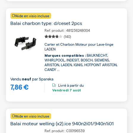
Aide en visio incluse
Balai charbon type: d/ceset 2pcs
Ref. produit : 481236248004
(140)
Carter et Charbon Moteur pour Lave-linge
LADEN
BAUKNECHT,
Marques compatibles :
WHIRLPOOL, INDESIT, BOSCH, SIEMENS,
ARISTON, LADEN, IGNIS, HOTPOINT ARISTON,
CANDY ...
Vendu
par
Spareka
neuf
7,86 €
Livré à partir du
Vendredi
7 août
Aide en visio incluse
Balai moteur welling (x2).ice 940n2i01/940n1i01
Ref. produit : C00196539