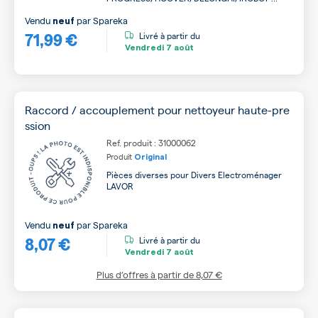
Vendu
par
Spareka
neuf
71,99 €
Livré à partir du
Vendredi
7 août
Raccord / accouplement pour nettoyeur haute-pre
ssion
Ref. produit : 31000062
Produit
Original
Pièces diverses pour Divers Electroménager
LAVOR
Vendu
par
Spareka
neuf
8,07 €
Livré à partir du
Vendredi
7 août
Plus d’offres à partir de
8,07 €