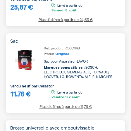
25,87 €
Livré à partir du
Samedi
8 août
Plus d’offres à partir de
24,63 €
Sac
Ref. produit : 35601148
Produit
Original
Sac pour Aspirateur LAVOR
BOSCH,
Marques compatibles :
ELECTROLUX, SIEMENS, AEG, TORNADO,
HOOVER, LG, ROWENTA, MIELE, KARCHER ...
Vendu
par
Cellastor
neuf
11,76 €
Livré à partir du
Vendredi
7 août
Plus d’offres à partir de
11,76 €
Brosse universelle avec emboutvissable