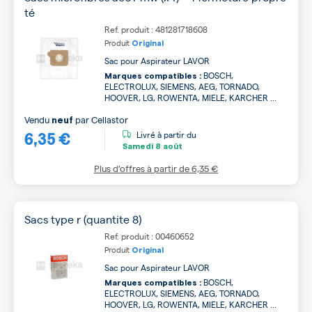
té
Ref. produit : 481281718608
Produit
Original
Sac pour Aspirateur LAVOR
BOSCH,
Marques compatibles :
ELECTROLUX, SIEMENS, AEG, TORNADO,
HOOVER, LG, ROWENTA, MIELE, KARCHER ...
Vendu
par
Cellastor
neuf
6,35 €
Livré à partir du
Samedi
8 août
Plus d’offres à partir de
6,35 €
Sacs type r (quantite 8)
Ref. produit : 00460652
Produit
Original
Sac pour Aspirateur LAVOR
BOSCH,
Marques compatibles :
ELECTROLUX, SIEMENS, AEG, TORNADO,
HOOVER, LG, ROWENTA, MIELE, KARCHER ...