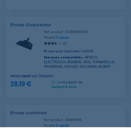
Brosse d'aspirateur
Ref. produit : AGB69486514
Produit
Original
(2)
Brosse pour Aspirateur LAVOR
BOSCH,
Marques compatibles :
ELECTROLUX, SIEMENS, AEG, TORNADO, LG,
PROGRESS, HOOVER, DELONGHI, IROBOT ...
Vendu
par
Cellastor
neuf
28,19 €
Livré à partir du
Samedi
8 août
Brosse combinée
Ref. produit : 00460966
Produit
Original