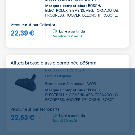
BOSCH,
Marques compatibles :
ELECTROLUX, SIEMENS, AEG, TORNADO, LG,
PROGRESS, HOOVER, DELONGHI, IROBOT ...
Vendu
par
Cellastor
neuf
22,39 €
Livré à partir du
Vendredi
7 août
Allteq brosse classic combinée ø35mm
Ref. produit : 07253820
Produit
Original
Brosse pour Aspirateur LAVOR
BOSCH,
Marques compatibles :
ELECTROLUX, SIEMENS, AEG, TORNADO, LG,
PROGRESS, HOOVER, DELONGHI, IROBOT ...
Vendu
par
Tecnoparts
neuf
22,53 €
Livré à partir du
Lundi
10 août