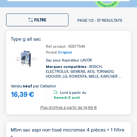
FILTRE
PAGE
1/2
-
57 RESULTATS
Type g all sac
Ref. produit : 00577549
Produit
Original
Sac pour Aspirateur LAVOR
BOSCH,
Marques compatibles :
ELECTROLUX, SIEMENS, AEG, TORNADO,
HOOVER, LG, ROWENTA, MIELE, KARCHER ...
Vendu
par
Cellastor
neuf
16,39 €
Livré à partir du
Samedi
8 août
Plus d’offres à partir de
14,69 €
M5m sac aspi non tissé micromax 4 pièces + 1 filtre
s