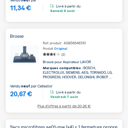
neuf
11,34 €
Livré à partir du
Samedi
8 août
Brosse
Ref. produit : AGB36646310
Produit
Original
(2)
Brosse pour Aspirateur LAVOR
BOSCH,
Marques compatibles :
ELECTROLUX, SIEMENS, AEG, TORNADO, LG,
PROGRESS, HOOVER, DELONGHI, IROBOT ...
Vendu
par
Cellastor
neuf
20,67 €
Livré à partir du
Vendredi
7 août
Plus d’offres à partir de
20,26 €
Sacs microfibres ae01-mw (x4) + 1 fermeture propre