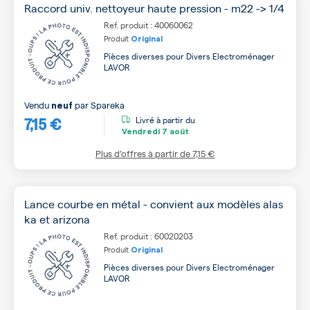
Raccord univ. nettoyeur haute pression - m22 -> 1/4
Ref. produit : 40060062
Produit
Original
Pièces diverses pour Divers Electroménager
LAVOR
Vendu
par
Spareka
neuf
7,15 €
Livré à partir du
Vendredi
7 août
Plus d’offres à partir de
7,15 €
Lance courbe en métal - convient aux modèles alas
ka et arizona
Ref. produit : 60020203
Produit
Original
Pièces diverses pour Divers Electroménager
LAVOR