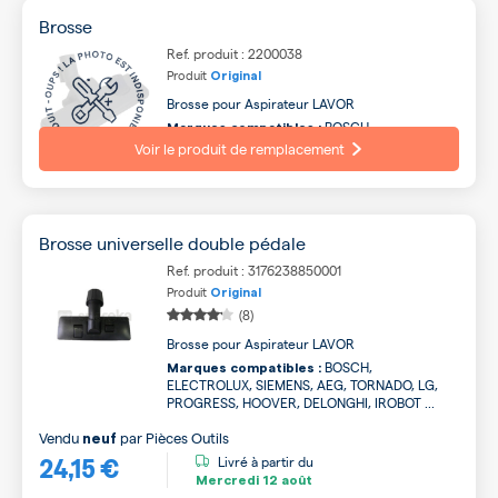
Brosse
Ref. produit : 2200038
Produit
Original
Brosse pour Aspirateur LAVOR
BOSCH,
Marques compatibles :
ELECTROLUX, SIEMENS, AEG, TORNADO, LG,
Voir le produit de remplacement
PROGRESS, HOOVER, DELONGHI, IROBOT ...
Brosse universelle double pédale
Ref. produit : 3176238850001
Produit
Original
(8)
Brosse pour Aspirateur LAVOR
BOSCH,
Marques compatibles :
ELECTROLUX, SIEMENS, AEG, TORNADO, LG,
PROGRESS, HOOVER, DELONGHI, IROBOT ...
Vendu
par
Pièces Outils
neuf
24,15 €
Livré à partir du
Mercredi
12 août