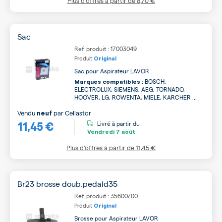
Plus d’offres à partir de
8,70 €
Sac
Ref. produit : 17003049
Produit
Original
Sac pour Aspirateur LAVOR
BOSCH,
Marques compatibles :
ELECTROLUX, SIEMENS, AEG, TORNADO,
HOOVER, LG, ROWENTA, MIELE, KARCHER ...
Vendu
par
Cellastor
neuf
11,45 €
Livré à partir du
Vendredi
7 août
Plus d’offres à partir de
11,45 €
Br23 brosse doub.pedald35
Ref. produit : 35600700
Produit
Original
Brosse pour Aspirateur LAVOR