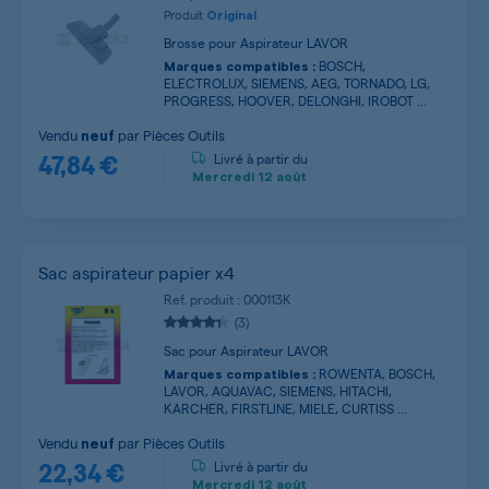
Produit
Original
Brosse pour Aspirateur LAVOR
BOSCH,
Marques compatibles :
ELECTROLUX, SIEMENS, AEG, TORNADO, LG,
PROGRESS, HOOVER, DELONGHI, IROBOT ...
Vendu
par
Pièces Outils
neuf
47,84 €
Livré à partir du
Mercredi
12 août
Sac aspirateur papier x4
Ref. produit : 000113K
(3)
Sac pour Aspirateur LAVOR
ROWENTA, BOSCH,
Marques compatibles :
LAVOR, AQUAVAC, SIEMENS, HITACHI,
KARCHER, FIRSTLINE, MIELE, CURTISS ...
Vendu
par
Pièces Outils
neuf
22,34 €
Livré à partir du
Mercredi
12 août