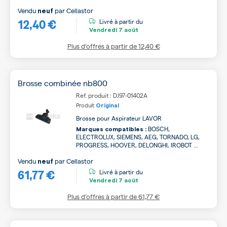
Vendu
par
Cellastor
neuf
12,40 €
Livré à partir du
Vendredi
7 août
Plus d’offres à partir de
12,40 €
Brosse combinée nb800
Ref. produit : DJ97-01402A
Produit
Original
Brosse pour Aspirateur LAVOR
BOSCH,
Marques compatibles :
ELECTROLUX, SIEMENS, AEG, TORNADO, LG,
PROGRESS, HOOVER, DELONGHI, IROBOT ...
Vendu
par
Cellastor
neuf
61,77 €
Livré à partir du
Vendredi
7 août
Plus d’offres à partir de
61,77 €