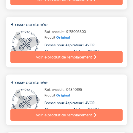
PROGRESS, HOOVER, DELONGHI, IROBOT ...
Brosse combinée
Ref. produit : 9178005800
Produit
Original
Brosse pour Aspirateur LAVOR
BOSCH,
Marques compatibles :
ELECTROLUX, SIEMENS, AEG, TORNADO, LG,
Voir le produit de remplacement
PROGRESS, HOOVER, DELONGHI, IROBOT ...
Brosse combinée
Ref. produit : 04840195
Produit
Original
Brosse pour Aspirateur LAVOR
BOSCH,
Marques compatibles :
ELECTROLUX, SIEMENS, AEG, TORNADO, LG,
Voir le produit de remplacement
PROGRESS, HOOVER, DELONGHI, IROBOT ...