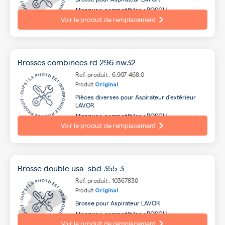
BOSCH,
Marques compatibles :
ELECTROLUX, SIEMENS, AEG, TORNADO, LG,
Voir le produit de remplacement
PROGRESS, HOOVER, DELONGHI, IROBOT ...
Brosses combinees rd 296 nw32
Ref. produit : 6.907-468.0
Produit
Original
Pièces diverses pour Aspirateur d'extérieur
LAVOR
BOSCH,
Marques compatibles :
ELECTROLUX, SIEMENS, AEG, TORNADO, LG,
Voir le produit de remplacement
PROGRESS, HOOVER, DELONGHI, IROBOT ...
Brosse double usa. sbd 355-3
Ref. produit : 10367830
Produit
Original
Brosse pour Aspirateur LAVOR
BOSCH,
Marques compatibles :
ELECTROLUX, SIEMENS, AEG, TORNADO, LG,
Voir le produit de remplacement