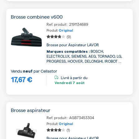
Brosse combinee v600
Ref. produit : 2191134689
Produit
Original
(9)
Brosse pour Aspirateur LAVOR
BOSCH,
Marques compatibles :
ELECTROLUX, SIEMENS, AEG, TORNADO, LG,
PROGRESS, HOOVER, DELONGHI, IROBOT ...
Vendu
par
Cellastor
neuf
17,67 €
Livré à partir du
Vendredi
7 août
Brosse aspirateur
Ref. produit : AGB73453304
Produit
Original
(1)
Brosse pour Aspirateur LAVOR