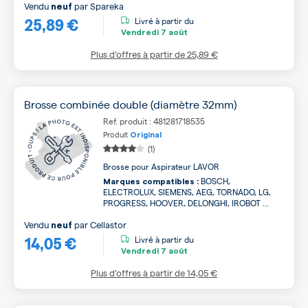
Vendu
par
Spareka
neuf
25,89 €
Livré à partir du
Vendredi
7 août
Plus d’offres à partir de
25,89 €
Brosse combinée double (diamètre 32mm)
Ref. produit : 481281718535
Produit
Original
(1)
Brosse pour Aspirateur LAVOR
BOSCH,
Marques compatibles :
ELECTROLUX, SIEMENS, AEG, TORNADO, LG,
PROGRESS, HOOVER, DELONGHI, IROBOT ...
Vendu
par
Cellastor
neuf
14,05 €
Livré à partir du
Vendredi
7 août
Plus d’offres à partir de
14,05 €