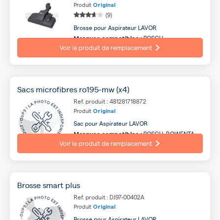
Produit
Original
(9)
Brosse pour Aspirateur LAVOR
BOSCH,
Marques compatibles :
ELECTROLUX, SIEMENS, AEG, TORNADO, LG,
Voir le produit de remplacement
PROGRESS, HOOVER, DELONGHI, IROBOT ...
Sacs microfibres ro195-mw (x4)
Ref. produit : 481281718872
Produit
Original
Sac pour Aspirateur LAVOR
BOSCH, ROWENTA,
Marques compatibles :
DELONGHI, AQUAVAC, SIEMENS, KARCHER,
Voir le produit de remplacement
DEXTER, LAVOR, FIRSTLINE, PRIVILEG ...
Brosse smart plus
Ref. produit : DJ97-00402A
Produit
Original
Brosse pour Aspirateur LAVOR