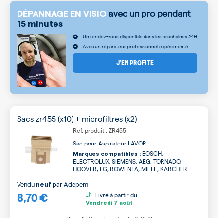
avec un pro pendant
DÉPANNAGE EN VISIO
15 minutes
Un rendez-vous disponible dans les prochaines 24H
Avec un réparateur professionnel expérimenté
J’EN PROFITE
Sacs zr455 (x10) + microfiltres (x2)
Ref. produit : ZR455
Sac pour Aspirateur LAVOR
BOSCH,
Marques compatibles :
ELECTROLUX, SIEMENS, AEG, TORNADO,
HOOVER, LG, ROWENTA, MIELE, KARCHER ...
Vendu
par
Adepem
neuf
8,70 €
Livré à partir du
Vendredi
7 août