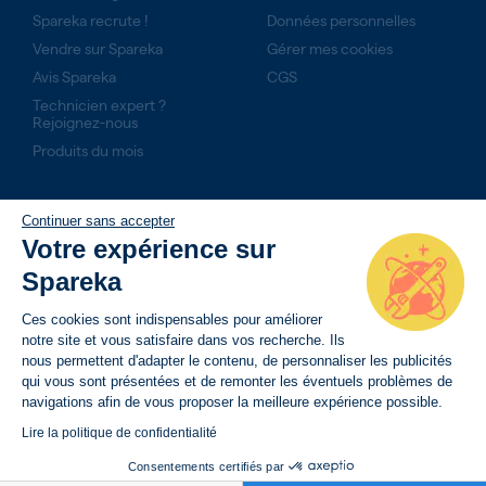
Spareka recrute !
Données personnelles
Vendre sur Spareka
Gérer mes cookies
Avis Spareka
CGS
Technicien expert ?
Rejoignez-nous
Produits du mois
NOS ENGAGEMENTS
Continuer sans accepter
Votre expérience sur
14 jours pour retourner son produit
Spareka
Livraison rapide avec suivi de commande
Paiement sécurisé
Ces cookies sont indispensables pour améliorer
notre site et vous satisfaire dans vos recherche. Ils
nous permettent d'adapter le contenu, de personnaliser les publicités
qui vous sont présentées et de remonter les éventuels problèmes de
navigations afin de vous proposer la meilleure expérience possible.
Lire la politique de confidentialité
Consentements certifiés par
BESOIN D’AIDE