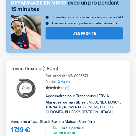
avec un pro pendant
DÉPANNAGE EN VISIO
15 minutes
Un rendez-vous disponible dans les prochaines 24H
Avec un réparateur professionnel expérimenté
J’EN PROFITE
Tuyau flexible (1,80m)
Ref. produit : MS-0925671
Produit
Original
(2)
Accessoires pour Trancheuse LERVIA
MOULINEX, BOSCH,
Marques compatibles :
TORNADO, ROWENTA, SIEMENS, PHILIPS,
CHROMEX, BLUESKY, BESTRON, HITACHI ...
Vendu
par
Stock Bureau Maison Bien-être
neuf
17,19 €
Livré à partir du
Jeudi
6 août