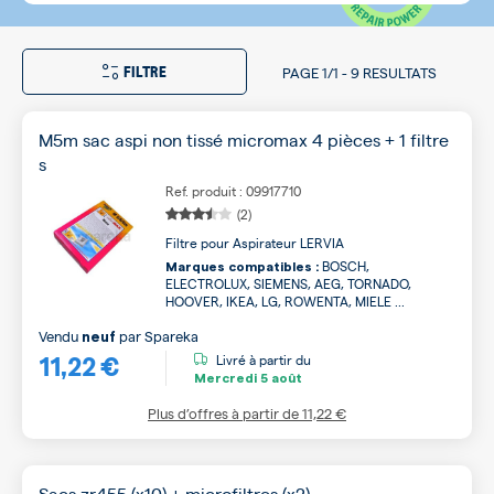
FILTRE
PAGE
1/1
-
9 RESULTATS
M5m sac aspi non tissé micromax 4 pièces + 1 filtre
s
Ref. produit : 09917710
(2)
Filtre pour Aspirateur LERVIA
BOSCH,
Marques compatibles :
ELECTROLUX, SIEMENS, AEG, TORNADO,
HOOVER, IKEA, LG, ROWENTA, MIELE ...
Vendu
par
Spareka
neuf
11,22 €
Livré à partir du
Mercredi
5 août
Plus d’offres à partir de
11,22 €
Sacs zr455 (x10) + microfiltres (x2)