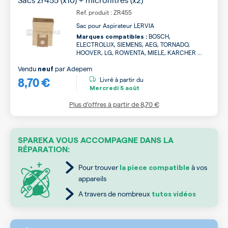
Ref. produit : ZR455
Sac pour Aspirateur LERVIA
BOSCH,
Marques compatibles :
ELECTROLUX, SIEMENS, AEG, TORNADO,
HOOVER, LG, ROWENTA, MIELE, KARCHER ...
Vendu
par
Adepem
neuf
8,70 €
Livré à partir du
Mercredi
5 août
Plus d’offres à partir de
8,70 €
SPAREKA VOUS ACCOMPAGNE DANS LA
RÉPARATION:
Pour trouver
à vos
la piece compatible
appareils
A travers de nombreux
tutos vidéos