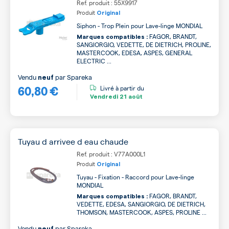
Ref. produit : 55X9917
Produit
Original
Siphon - Trop Plein pour Lave-linge MONDIAL
FAGOR, BRANDT,
Marques compatibles :
SANGIORGIO, VEDETTE, DE DIETRICH, PROLINE,
MASTERCOOK, EDESA, ASPES, GENERAL
ELECTRIC ...
Vendu
par
Spareka
neuf
60,80 €
Livré à partir du
Vendredi
21 août
Tuyau d arrivee d eau chaude
Ref. produit : V77A000L1
Produit
Original
Tuyau - Fixation - Raccord pour Lave-linge
MONDIAL
FAGOR, BRANDT,
Marques compatibles :
VEDETTE, EDESA, SANGIORGIO, DE DIETRICH,
THOMSON, MASTERCOOK, ASPES, PROLINE ...
Vendu
par
Spareka
neuf