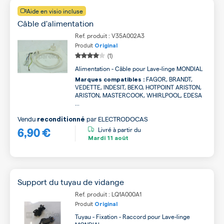
Aide en visio incluse
Câble d'alimentation
Ref. produit : V35A002A3
Produit
Original
(1)
Alimentation - Câble pour Lave-linge MONDIAL
FAGOR, BRANDT,
Marques compatibles :
VEDETTE, INDESIT, BEKO, HOTPOINT ARISTON,
ARISTON, MASTERCOOK, WHIRLPOOL, EDESA
...
Vendu
par
ELECTRODOCAS
reconditionné
6,90 €
Livré à partir du
Mardi
11 août
Support du tuyau de vidange
Ref. produit : LQ1A000A1
Produit
Original
Tuyau - Fixation - Raccord pour Lave-linge