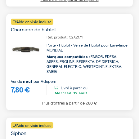
Aide en visio incluse
Charnière de hublot
Ref. produit : 52X2171
Porte - Hublot - Verre de Hublot pour Lave-linge
MONDIAL
FAGOR, EDESA,
Marques compatibles :
ASPES, PROLINE, RESPEKTA, DE DIETRICH,
GENERAL ELECTRIC, WESTPOINT, ELEKTRA,
SMEG ...
Vendu
par
Adepem
neuf
7,80 €
Livré à partir du
Mercredi
12 août
Plus d’offres à partir de
7,80 €
Aide en visio incluse
Siphon