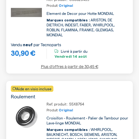
Produit
Original
Element de Decor pour Hotte MONDIAL
ARISTON, DE
Marques compatibles :
DIETRICH, INDESIT, FABER, WHIRLPOOL,
ROBLIN, FLAMINIA, FRANKE, GLEMGAS,
MONDIAL
Vendu
par
Tecnoparts
neuf
30,90 €
Livré à partir du
Vendredi
14 août
Plus d’offres à partir de
30,45 €
Aide en visio incluse
Roulement
Ref. produit : 55X8764
Produit
Original
Croisillon - Roulement - Palier de Tambour pour
Lave-linge MONDIAL
WHIRLPOOL,
Marques compatibles :
BAUKNECHT, BOSCH, SIEMENS, ARISTON,