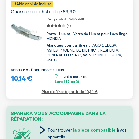
Aide en visio incluse
Charniere de hublot g/89,90
Ref. produit : 2482998
(4)
Porte - Hublot - Verre de Hublot pour Lave-linge
MONDIAL
FAGOR, EDESA,
Marques compatibles :
ASPES, PROLINE, DE DIETRICH, RESPEKTA,
GENERAL ELECTRIC, WESTPOINT, ELEKTRA,
SMEG ...
Vendu
par
Pièces Outils
neuf
10,14 €
Livré à partir du
Lundi
17 août
Plus d’offres à partir de
10,14 €
SPAREKA VOUS ACCOMPAGNE DANS LA
RÉPARATION:
Pour trouver
à vos
la piece compatible
appareils