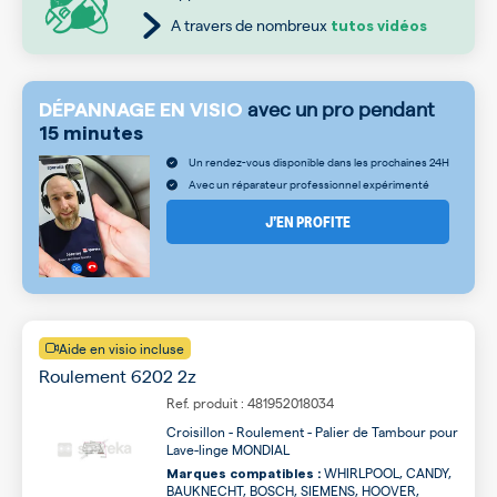
A travers de nombreux
tutos vidéos
avec un pro pendant
DÉPANNAGE EN VISIO
15 minutes
Un rendez-vous disponible dans les prochaines 24H
Avec un réparateur professionnel expérimenté
J’EN PROFITE
Aide en visio incluse
Roulement 6202 2z
Ref. produit : 481952018034
Croisillon - Roulement - Palier de Tambour pour
Lave-linge MONDIAL
WHIRLPOOL, CANDY,
Marques compatibles :
BAUKNECHT, BOSCH, SIEMENS, HOOVER,