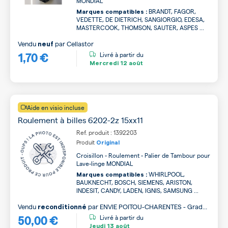
MONDIAL
BRANDT, FAGOR,
Marques compatibles :
VEDETTE, DE DIETRICH, SANGIORGIO, EDESA,
MASTERCOOK, THOMSON, SAUTER, ASPES ...
Vendu
par
Cellastor
neuf
1,70 €
Livré à partir du
Mercredi
12 août
Aide en visio incluse
Roulement à billes 6202-2z 15xx11
Ref. produit : 1392203
Produit
Original
Croisillon - Roulement - Palier de Tambour pour
Lave-linge MONDIAL
WHIRLPOOL,
Marques compatibles :
BAUKNECHT, BOSCH, SIEMENS, ARISTON,
INDESIT, CANDY, LADEN, IGNIS, SAMSUNG ...
Vendu
par
ENVIE POITOU-CHARENTES - Grade
reconditionné
50,00 €
A
Livré à partir du
Jeudi
13 août