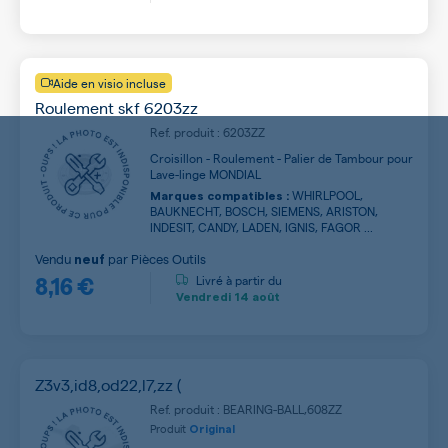
Aide en visio incluse
Roulement skf 6203zz
Ref. produit : 6203ZZ
Croisillon - Roulement - Palier de Tambour pour
Lave-linge MONDIAL
WHIRLPOOL,
Marques compatibles :
BAUKNECHT, BOSCH, SIEMENS, ARISTON,
INDESIT, CANDY, LADEN, IGNIS, FAGOR ...
Vendu
par
Pièces Outils
neuf
8,16 €
Livré à partir du
Vendredi
14 août
Z3v3,id8,od22,l7,zz (
Ref. produit : BEARING-BALL,608ZZ
Produit
Original