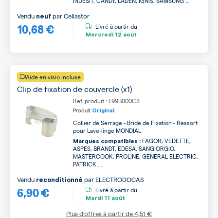
INDESIT, CANDY, LADEN, IGNIS, SAMSUNG ...
Vendu
par
Cellastor
neuf
10,68 €
Livré à partir du
Mercredi
12 août
Aide en visio incluse
Clip de fixation de couvercle (x1)
Ref. produit : L99B000C3
Produit
Original
Collier de Serrage - Bride de Fixation - Ressort
pour Lave-linge MONDIAL
FAGOR, VEDETTE,
Marques compatibles :
ASPES, BRANDT, EDESA, SANGIORGIO,
MASTERCOOK, PROLINE, GENERAL ELECTRIC,
PATRICK ...
Vendu
par
ELECTRODOCAS
reconditionné
6,90 €
Livré à partir du
Mardi
11 août
Plus d’offres à partir de
4,51 €