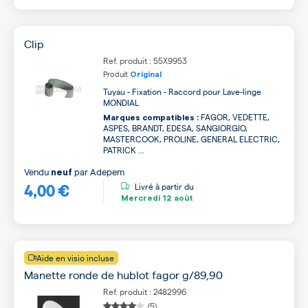
Clip
Ref. produit : 55X9953
Produit
Original
Tuyau - Fixation - Raccord pour Lave-linge
MONDIAL
FAGOR, VEDETTE,
Marques compatibles :
ASPES, BRANDT, EDESA, SANGIORGIO,
MASTERCOOK, PROLINE, GENERAL ELECTRIC,
PATRICK ...
Vendu
par
Adepem
neuf
4,00 €
Livré à partir du
Mercredi
12 août
Aide en visio incluse
Manette ronde de hublot fagor g/89,90
Ref. produit : 2482996
(5)