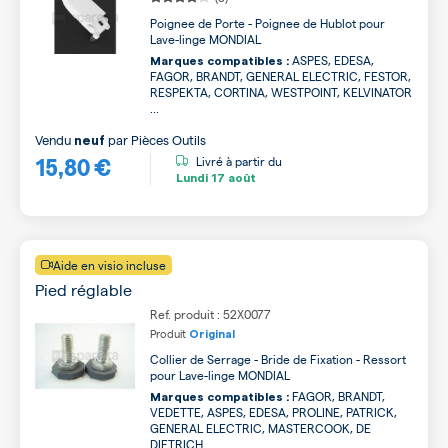
Poignee de Porte - Poignee de Hublot pour
Lave-linge MONDIAL
ASPES, EDESA,
Marques compatibles :
FAGOR, BRANDT, GENERAL ELECTRIC, FESTOR,
RESPEKTA, CORTINA, WESTPOINT, KELVINATOR
...
Vendu
par
Pièces Outils
neuf
15,80 €
Livré à partir du
Lundi
17 août
Aide en visio incluse
Pied réglable
Ref. produit : 52X0077
Produit
Original
Collier de Serrage - Bride de Fixation - Ressort
pour Lave-linge MONDIAL
FAGOR, BRANDT,
Marques compatibles :
VEDETTE, ASPES, EDESA, PROLINE, PATRICK,
GENERAL ELECTRIC, MASTERCOOK, DE
DIETRICH ...