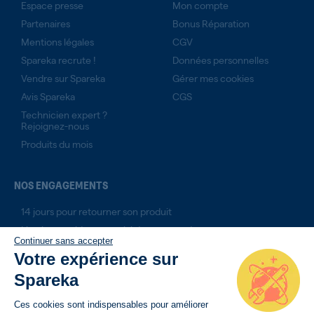
Espace presse
Mon compte
Partenaires
Bonus Réparation
Mentions légales
CGV
Spareka recrute !
Données personnelles
Vendre sur Spareka
Gérer mes cookies
Avis Spareka
CGS
Technicien expert ?
Rejoignez-nous
Produits du mois
NOS ENGAGEMENTS
14 jours pour retourner son produit
Livraison rapide avec suivi de commande
Continuer sans accepter
Paiement sécurisé
Votre expérience sur
Spareka
Ces cookies sont indispensables pour améliorer