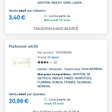
ARISTON, INDESIT, IGNIS, LADEN ...
Vendu
par
Cellastor
neuf
3,40 €
Livré à partir du
Mercredi
12 août
Plus d’offres à partir de
2,49 €
Plafonnier sl639
Ref. produit : 1330018585
Produit
Original
(2)
Lampe - Ampoule - Voyant pour Hotte MONDIAL
ARISTON, DE
Marques compatibles :
DIETRICH, INDESIT, FABER, WHIRLPOOL,
FLAMINIA, ROBLIN, FRANKE, GLEMGAS,
MONDIAL
Vendu
par
Spareka
neuf
20,99 €
Livré à partir du
Jeudi
13 août
Plus d’offres à partir de
20,99 €