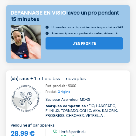
avec un pro pendant
DÉPANNAGE EN VISIO
15 minutes
Un rendez-vous disponible dans les prochaines 24H
Avec un réparateur professionnel expérimenté
J’EN PROFITE
(x5) sacs + 1 mf eio bss ... novaplus
Ref. produit : 6000
Produit
Original
Sac pour Aspirateur MORS
EIO, HANSEATIC,
Marques compatibles :
ELINLUX, TORNADO, COLLO, AKA, KALORIK,
PROGRESS, CHROMEX, VETRELLA ...
Vendu
par
Spareka
neuf
28,99 €
Livré à partir du