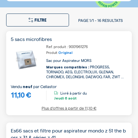
FILTRE
PAGE
1/1
-
16 RESULTATS
5 sacs microfibres
Ref. produit : 9001961276
Produit
Original
Sac pour Aspirateur MORS
PROGRESS,
Marques compatibles :
TORNADO, AEG, ELECTROLUX, GLENAN,
CHROMEX, DELONGHI, DAEWOO, FAR, ZWT ...
Vendu
par
Cellastor
neuf
11,10 €
Livré à partir du
Jeudi
6 août
Plus d’offres à partir de
11,10 €
Es66 sacs et filtre pour aspirateur mondo z 51 the b
oss z 31 & séries z 41