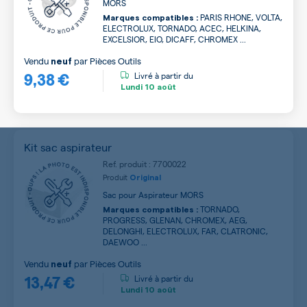
MORS
PARIS RHONE, VOLTA,
Marques compatibles :
ELECTROLUX, TORNADO, ACEC, HELKINA,
EXCELSIOR, EIO, DICAFF, CHROMEX ...
Vendu
par
Pièces Outils
neuf
9,38 €
Livré à partir du
Lundi
10 août
Kit sac aspirateur
Ref. produit : 7700022
Produit
Original
Sac pour Aspirateur MORS
TORNADO,
Marques compatibles :
PROGRESS, GLENAN, CHROMEX, AEG,
DELONGHI, ELECTROLUX, FAR, CLATRONIC,
DAEWOO ...
Vendu
par
Pièces Outils
neuf
13,47 €
Livré à partir du
Lundi
10 août