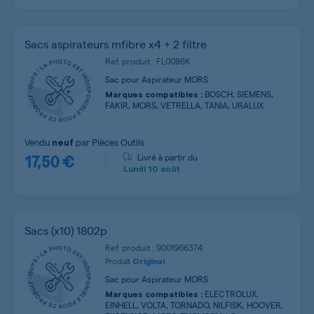
Sacs aspirateurs mfibre x4 + 2 filtre
Ref. produit : FL0086K
Sac pour Aspirateur MORS
BOSCH, SIEMENS,
Marques compatibles :
FAKIR, MORS, VETRELLA, TANIA, URALUX
Vendu
par
Pièces Outils
neuf
17,50 €
Livré à partir du
Lundi
10 août
Sacs (x10) 1802p
Ref. produit : 9001966374
Produit
Original
Sac pour Aspirateur MORS
ELECTROLUX,
Marques compatibles :
EINHELL, VOLTA, TORNADO, NILFISK, HOOVER,