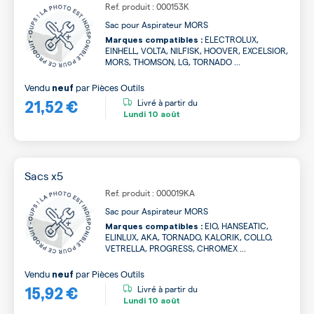
Ref. produit : 000153K
Sac pour Aspirateur MORS
ELECTROLUX,
Marques compatibles :
EINHELL, VOLTA, NILFISK, HOOVER, EXCELSIOR,
MORS, THOMSON, LG, TORNADO ...
Vendu
par
Pièces Outils
neuf
21,52 €
Livré à partir du
Lundi
10 août
Sacs x5
Ref. produit : 000019KA
Sac pour Aspirateur MORS
EIO, HANSEATIC,
Marques compatibles :
ELINLUX, AKA, TORNADO, KALORIK, COLLO,
VETRELLA, PROGRESS, CHROMEX ...
Vendu
par
Pièces Outils
neuf
15,92 €
Livré à partir du
Lundi
10 août