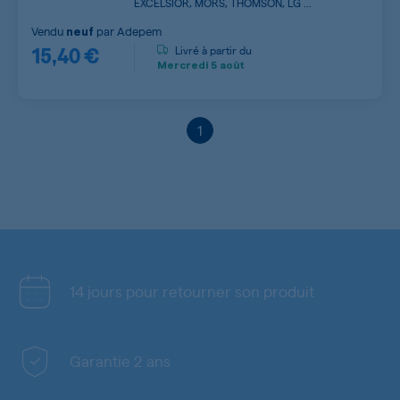
EXCELSIOR, MORS, THOMSON, LG ...
Vendu
par
Adepem
neuf
15,40 €
Livré à partir du
Mercredi
5 août
1
14 jours pour retourner son produit
Garantie 2 ans