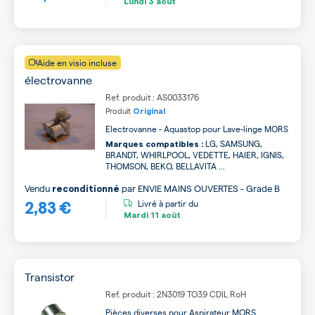
Lundi
3 août
Aide en visio incluse
électrovanne
Ref. produit : AS0033176
Produit
Original
Electrovanne - Aquastop pour Lave-linge MORS
LG, SAMSUNG,
Marques compatibles :
BRANDT, WHIRLPOOL, VEDETTE, HAIER, IGNIS,
THOMSON, BEKO, BELLAVITA ...
Vendu
par
ENVIE MAINS OUVERTES - Grade B
reconditionné
2,83 €
Livré à partir du
Mardi
11 août
Transistor
Ref. produit : 2N3019 TO39 CDIL RoH
Pièces diverses pour Aspirateur MORS