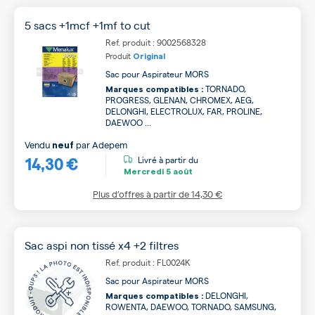
5 sacs +1mcf +1mf to cut
Ref. produit : 9002568328
Produit
Original
Sac pour Aspirateur MORS
TORNADO,
Marques compatibles :
PROGRESS, GLENAN, CHROMEX, AEG,
DELONGHI, ELECTROLUX, FAR, PROLINE,
DAEWOO ...
Vendu
par
Adepem
neuf
14,30 €
Livré à partir du
Mercredi
5 août
Plus d’offres à partir de
14,30 €
Sac aspi non tissé x4 +2 filtres
Ref. produit : FL0024K
Sac pour Aspirateur MORS
DELONGHI,
Marques compatibles :
ROWENTA, DAEWOO, TORNADO, SAMSUNG,