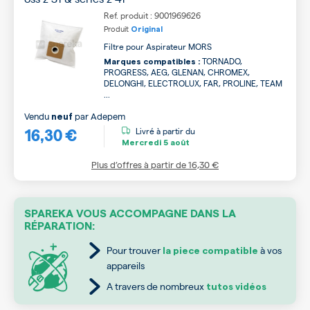
Ref. produit : 9001969626
Produit
Original
Filtre pour Aspirateur MORS
TORNADO,
Marques compatibles :
PROGRESS, AEG, GLENAN, CHROMEX,
DELONGHI, ELECTROLUX, FAR, PROLINE, TEAM
...
Vendu
par
Adepem
neuf
16,30 €
Livré à partir du
Mercredi
5 août
Plus d’offres à partir de
16,30 €
SPAREKA VOUS ACCOMPAGNE DANS LA
RÉPARATION:
Pour trouver
à vos
la piece compatible
appareils
A travers de nombreux
tutos vidéos